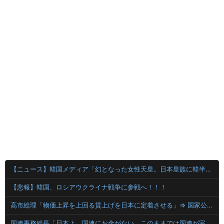
【ニュース】韓国メディア「幻となった女性天皇。日本皇族に韓半島の男の血が入る可能性がゼロに・・・」
【悲報】韓国、ロシアウクライナ戦争に参戦へ！！！
高市総理「物価上昇を上回る賃上げを日本に定着させる」⇒ 国家公務員月給3.51％増へ
国連事務総長「日本よ、国連にお金がない。このままでは国連が完全崩壊する。助けろ」