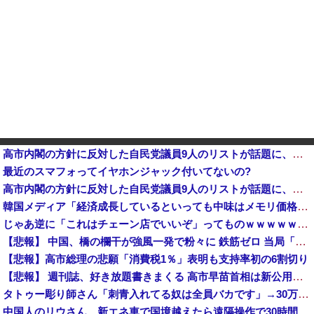
高市内閣の方針に反対した自民党議員9人のリストが話題に、「岩屋はどこへ行った？」との指摘もあるが……他
最近のスマフォってイヤホンジャック付いてないの?
高市内閣の方針に反対した自民党議員9人のリストが話題に、「岩屋はどこへ行った？」との指摘もあるが……
韓国メディア「経済成長しているといっても中味はメモリ価格だけ。雇用増加見通しが半減してしまった」……韓国の内需不況は根強い状況っすね
じゃあ逆に「これはチェーン店でいいぞ」ってものｗｗｗｗｗｗｗｗ
【悲報】 中国、橋の欄干が強風一発で粉々に 鉄筋ゼロ 当局「接着剤でくっつけただけ」「正常で、品質問題はない」
【悲報】高市総理の悲願「消費税1％」表明も支持率初の6割切り
【悲報】 週刊誌、好き放題書きまくる 高市早苗首相は新公用車の贅を尽くした後部座席でたばこを吸うのが至福の時間「どんどん延びる乗車時間」
タトゥー彫り師さん「刺青入れてる奴は全員バカです」→30万再生ｗｗｗｗｗｗ
中国人のリウさん、新エネ車で国境越えたら遠隔操作で30時間ロックされる！