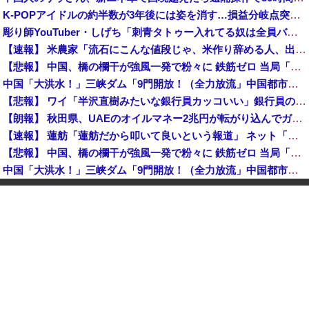
K-POPアイドルの約半数が3年後には姿を消す…損益分岐点突破は4％未満
彫り師YouTuber・しげち「刺青タトゥー入れてる奴は全員バカです」「すごい民度低い」「5000円好きなんすよ、バカって」
【速報】 米農家「流石にこんな値段じゃ、米作り辞める人、出るんじゃないかなあ？？」
【悲報】 中国、橋の欄干が強風一発で粉々に 鉄筋ゼロ 当局「接着剤でくっつけただけ」「正常で、品質問題はない」
中国「大洪水！」三峡ダム「9門開放！（全力放流」中国都市「三峡沿線の道路水没」中国政府「高速道路封鎖！」中国ダム「緊急放流に合わせて開門（土砂崩れ発生」→
【悲報】 ワイ「半沢直樹みたいな銀行員カッコいい」銀行員の友人「あんな奴居ねえよ」
【朗報】 秋田県、UAEのオイルマネー2兆円が転がり込んでガチで東北最強になるぞｗｗｗｗｗｗｗ
【速報】 蓮舫「蓮舫だから叩いて良いという報道」 ネット「高市だから叩いて良いをやってるのがお前だろ」
【悲報】 中国、橋の欄干が強風一発で粉々に 鉄筋ゼロ 当局「接着剤でくっつけただけ」「正常で、品質問題はない」
中国「大洪水！」三峡ダム「9門開放！（全力放流」中国都市「三峡沿線の道路水没」中国政府「高速道路封鎖！」中国ダム「緊急放流に合わせて開門（土砂崩れ発生」→
石破茂前総理「ウクライナが核放棄しなければロシア侵攻しなかった」！
佐藤二朗、橋本愛との騒動で主演映画が完全白紙へｗｗｗｗｗ
【韓国株】 7月のKOSPI 28.9％下落…通貨危機を超える過去最大の下げ幅
【速報】 中2男子、野球部の練習中に頭部を強打しCT検査→70代医師「問題ないです」→中学生死亡「他人のCT画像みてました」
【悲報】 中国、橋の欄干が強風一発で粉々に 鉄筋ゼロ 当局「接着剤でくっつけただけ」「正常で、品質問題はない」
中国「大洪水！」三峡ダム「9門開放！（全力放流」中国都市「三峡沿線の道路水没」中国政府「高速道路封鎖！」中国ダム「緊急放流に合わせて開門（土砂崩れ発生」→