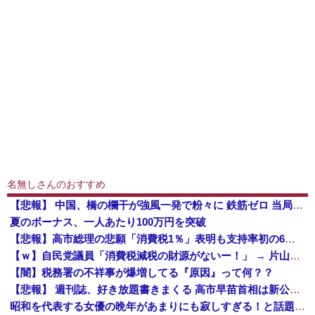
名無しさんのおすすめ
【悲報】 中国、橋の欄干が強風一発で粉々に 鉄筋ゼロ 当局「接着剤でくっつけただけ」「正常で、品質問題はない」
夏のボーナス、一人あたり100万円を突破
【悲報】高市総理の悲願「消費税1％」表明も支持率初の6割切り
【ｗ】自民党議員「消費税減税の財源がないー！」 → 片山財務相、財源の心配は１ミリもいらない！と主張 ｗｗｗｗｗｗｗｗｗｗｗｗｗｗ
【闇】税務署の不祥事が爆増してる『原因』って何？？
【悲報】 週刊誌、好き放題書きまくる 高市早苗首相は新公用車の贅を尽くした後部座席でたばこを吸うのが至福の時間「どんどん延びる乗車時間」
昭和を代表する女優の晩年があまりにも寂しすぎる！と話題に、自身の子供を餓死する寸前までネグレクトした挙句……