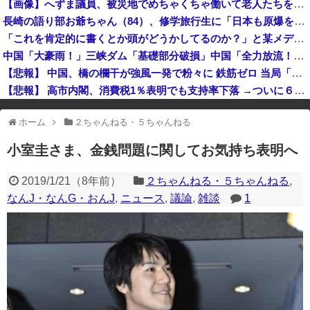
【画像】へずま議員、被災地でめちゃくちゃ働いて老人たちを笑顔にしてしまうwww
【悲報】ファン付き作業服着用の５０代男性、熱中症になる
長崎の語り部お爺ちゃん（84）、修学旅行生に「日本も原爆を持たないと負ける」と言われびっくり！ 被団協代表（85）も中学生に「核を持たないで日本を守れますか」と問われ危機感
【悲報】韓国、ロシアウクライナ戦争に参戦へ！！！
「これを肯定的に書くとか頭がどうかしてるのか？」と某メディアの焚書称賛記事にツッコミ殺到、自分で本屋を作るとかそういう話かと思ったら……
2026年度 暑さのピーク終了
中国「大豪雨！」三峡ダム「基礎部分破損」中国「全力放流！」台風13号「中国上陸予測」台風15号「中国接近（画像」中国「台風同時上陸！（穀物生産が壊滅危機」→
【悲報】 中国、橋の欄干が強風一発で粉々に 鉄筋ゼロ 当局「接着剤でくっつけただけ」「正常で、品質問題はない」
【悲報】 高市内閣、消費税1％表明でも支持率下落 →ついに６割割れ
※アドブロック等の広告非表示プラグインやアドオンを利用している場合、
ホーム
２ちゃんねる・５ちゃんねる
一部のコンテンツが表示されなくなったり、サイト全体のレイアウトが崩れ
たりする場合があります。
小室圭さま、金銭問題に関してお気持ち表明へ
2019/1/21
（
8年前
）
２ちゃんねる・５ちゃんねる
,
なんJ・なんG・おんJ
,
ニュース
,
議論
,
雑談
1