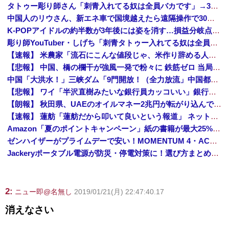
タトゥー彫り師さん「刺青入れてる奴は全員バカです」→30万再生ｗｗｗｗｗｗ
中国人のリウさん、新エネ車で国境越えたら遠隔操作で30時間ロックされる！
K-POPアイドルの約半数が3年後には姿を消す…損益分岐点突破は4％未満
彫り師YouTuber・しげち「刺青タトゥー入れてる奴は全員バカです」「すごい民度低い」「5000円好きなんすよ、バカって」
【速報】 米農家「流石にこんな値段じゃ、米作り辞める人、出るんじゃないかなあ？？」
【悲報】 中国、橋の欄干が強風一発で粉々に 鉄筋ゼロ 当局「接着剤でくっつけただけ」「正常で、品質問題はない」
中国「大洪水！」三峡ダム「9門開放！（全力放流」中国都市「三峡沿線の道路水没」中国政府「高速道路封鎖！」中国ダム「緊急放流に合わせて開門（土砂崩れ発生」→
【悲報】 ワイ「半沢直樹みたいな銀行員カッコいい」銀行員の友人「あんな奴居ねえよ」
【朗報】 秋田県、UAEのオイルマネー2兆円が転がり込んでガチで東北最強になるぞｗｗｗｗｗｗｗ
【速報】 蓮舫「蓮舫だから叩いて良いという報道」 ネット「高市だから叩いて良いをやってるのがお前だろ」
Amazon「夏のポイントキャンペーン」紙の書籍が最大25%ポイント還元 対象と条件を整理（2026年7月）
ゼンハイザーがプライムデーで安い！MOMENTUM 4・ACCENTUMなど対象モデルまとめ！
Jackeryポータブル電源が防災・停電対策に！選び方まとめ【プライムデー最終日】
2:
ニュー即@名無し
2019/01/21(月) 22:47:40.17
消えなさい