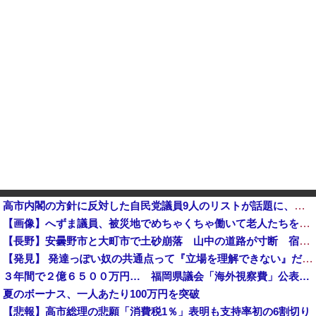
高市内閣の方針に反対した自民党議員9人のリストが話題に、「岩屋はどこへ行った？」との指摘もあるが……他
【画像】へずま議員、被災地でめちゃくちゃ働いて老人たちを笑顔にしてしまうwwwwwwwwwwwwwwww
【長野】安曇野市と大町市で土砂崩落 山中の道路が寸断 宿泊客や登山客など計400人近くが孤立か 土石
【発見】 発達っぽい奴の共通点って『立場を理解できない』だよな
３年間で２億６５００万円… 福岡県議会「海外視察費」公表…
夏のボーナス、一人あたり100万円を突破
【悲報】高市総理の悲願「消費税1％」表明も支持率初の6割切り