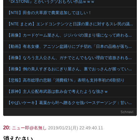
『Dr.STONE』とかいうクソおもろい作品ｗｗｗ
【NTE】田舎の大草原で農業追加してほしい！
【NTE まとめ】エンドコンテンツと日課の重さに対するスレ民の議論
【画像】カードゲーム屋さん、ジジババの溜まり場になって終わるwwwwwwwwwwww
【動画】有名女優、アニソン盆踊りにブチ切れ「日本の品格が落ちたと思いました」
【画像】なろう主人公さん、ガチでとんでもない理由で追放されるwww
【画像】例の美人すぎるおにぎり屋さん、裏でおっさんが握っていたｗｗｗｗｗｗｗｗｗｗｗｗｗｗｗｗｗ
【悲報】高市総理の悲願「消費税1％」表明も支持率初の6割切り
【原神】主人公配布武器は飲み会で考えたような強さｗ
【やばいケーキ】葛葉から叶へ贈るクセ強バースデーソング：甘いよりは美味いヤヴァイケーキ
5chnavi
20:
ニュー即@名無し
2019/01/21(月) 22:49:40.11
消えなさい