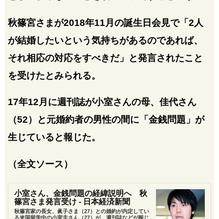
秋篠宮さまが2018年11月の誕生日会見で「2人
が結婚したいという気持ちがあるのであれば、
それ相応の対応をすべきだ」と発言されたこと
を受けたとみられる。
17年12月に週刊誌が小室さんの母、佳代さん
（52）と元婚約者の男性の間に「金銭問題」が
生じていると報じた。
（全文ソース）
小室さん、金銭問題の経緯説明へ 秋
篠宮さま発言受け - 日本経済新聞
秋篠宮家の長女、眞子さま（27）との婚約が内定してい
る米国留学中の小室圭さん（27）が、週刊誌などが報じ