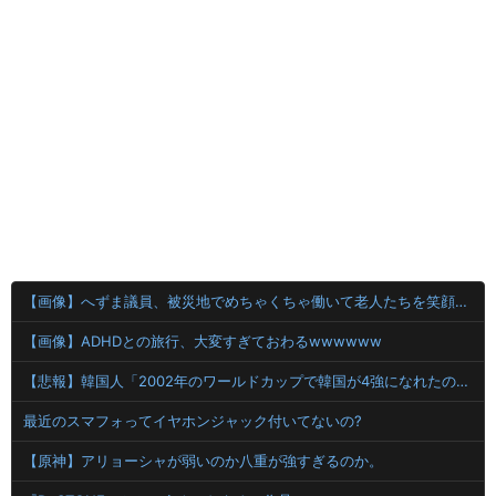
【画像】へずま議員、被災地でめちゃくちゃ働いて老人たちを笑顔にしてしまうwwwwwwwwwwwwwwww
【画像】ADHDとの旅行、大変すぎておわるwwwwww
【悲報】韓国人「2002年のワールドカップで韓国が4強になれたのって買収したからじゃないの?」
最近のスマフォってイヤホンジャック付いてないの?
【原神】アリョーシャが弱いのか八重が強すぎるのか。