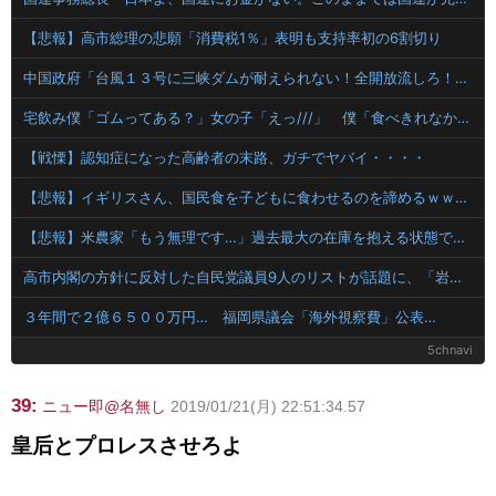
【悲報】高市総理の悲願「消費税1％」表明も支持率初の6割切り
中国政府「台風１３号に三峡ダムが耐えられない！全開放流しろ！」⇒ 下流域の街が壊滅状態ｗｗｗｗｗ
宅飲み僕「ゴムってある？」女の子「えっ///」 僕「食べきれなかったお菓子輪ゴムで縛りたくて」女の子「⋯あ、そ、そっか///」
【戦慄】認知症になった高齢者の末路、ガチでヤバイ・・・・
【悲報】イギリスさん、国民食を子どもに食わせるのを諦めるｗｗｗｗｗｗｗ
【悲報】米農家「もう無理です…」過去最大の在庫を抱える状態で新米収穫
高市内閣の方針に反対した自民党議員9人のリストが話題に、「岩屋はどこへ行った？」との指摘もあるが……
３年間で２億６５００万円… 福岡県議会「海外視察費」公表…
5chnavi
39:
ニュー即@名無し
2019/01/21(月) 22:51:34.57
皇后とプロレスさせろよ