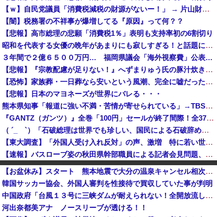
【ｗ】自民党議員「消費税減税の財源がないー！」 → 片山財務相、財源の心配は１ミリもいらない！と主張 ｗｗｗｗｗｗｗｗｗｗｗｗｗｗ
【闇】税務署の不祥事が爆増してる『原因』って何？？
【悲報】高市総理の悲願「消費税1％」表明も支持率初の6割切り
昭和を代表する女優の晩年があまりにも寂しすぎる！と話題に、自身の子供を餓死する寸前までネグレクトした挙句……
３年間で２億６５００万円… 福岡県議会「海外視察費」公表…
【悲報】『宗教配慮が足りない！』へずまりゅう氏の豚汁炊き出しに各所に苦情殺到 → へ「保健所も容認！問題なし！」ｗｗｗｗｗｗｗｗｗｗｗｗｗｗ
【恐怖】家族葬・一日葬なら安いという風潮、完全に嘘だった・・・・
【悲報】日本のマヨネーズが世界にバレる・・・
熊本県知事「報道に強い不満・苦情が寄せられている」→TBSの報道特集がまさにそれな件
『GANTZ（ガンツ）』全巻「100円」セールが終了間際！全37巻「23,322円」→「3,700円」！完結まですべて超お得に買えるこのチャンス...
（ ´_ゝ`）「石破総理は世界でも珍しい、国民による石破辞めるなデモが自然発生した総理大臣です」
【東大調査】「外国人受け入れ反対」の声、激増 特に若い世代ほど移民反対だと明らかに→移民政策反対VS人手不足はどうするんだ？でネット大論争
【速報】バスローブ姿の秋田県幹部職員による記者会見問題、ラブホテルからの参加だと特定「体調が優れなかったため...」とは何だったのか
【岡山県】果樹園からマスカット約200房を盗んだ無職男性を逮捕「ぶどうを売って生活費に充てていた」※氏名非公開
【お盆休み】スタート 熊本地震で大分の温泉キャンセル相次ぐ 被害なしでも旅行先変更
ロシア空挺兵が空挺部隊日を祝うため飛行機から飛び降りて死亡！
韓国サッカー協会、外国人審判を性接待で買収していた事が判明
共産党「熊本地震救援募金のお願いをしていたところ、中指を立てられました。嫌がらせ酷い」
中国政府「台風１３号に三峡ダムが耐えられない！全開放流しろ！」⇒ 下流域の街が壊滅状態ｗｗｗｗｗ
国連事務総長「日本よ、国連にお金がない。このままでは国連が完全崩壊する。助けろ」
河出奈都美アナ ノースリーブが透ける！！
【8/22開催】「琵琶湖三市同時花火大会」、各市公式「そんな花火大会は存在しない」→ 高価チケットを購入した人達がSNS阿鼻叫喚