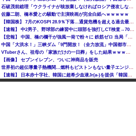
石破茂前総理「ウクライナが核放棄しなければロシア侵攻しなかった」！
佐藤二朗、橋本愛との騒動で主演映画が完全白紙へｗｗｗｗｗ
【韓国株】 7月のKOSPI 28.9％下落…通貨危機を超える過去最大の下げ幅
【速報】 中2男子、野球部の練習中に頭部を強打しCT検査→70代医師「問題ないです」→中学生死亡「他人のCT画像みてました」
【悲報】 中国、橋の欄干が強風一発で粉々に 鉄筋ゼロ 当局「接着剤でくっつけただけ」「正常で、品質問題はない」
中国「大洪水！」三峡ダム「9門開放！（全力放流」中国都市「三峡沿線の道路水没」中国政府「高速道路封鎖！」中国ダム「緊急放流に合わせて開門（土砂崩れ発生」→
VTuberさん、祖母の「家族だけの一日葬」をした結果ｗｗｗｗｗｗｗ
【画像】 セブンイレブン、ついに神商品を販売
世界初の超伝導量子熱機関…燃料もピストンもない量子エンジンが回った！
【速報】 日本赤十字社、韓国に超希少血液Jr(a-)を提供「韓国内では適合する血液を確保できなかった」※今回で4回目
中国「大洪水！」三峡ダム「9門開放！（全力放流」中国都市「三峡沿線の道路水没」中国政府「高速道路封鎖！」中国ダム「緊急放流に合わせて開門（土砂崩れ発生」→
「あきれてモノが言えない」「国を維持できるの？」外国人の永住許可要件の厳格化で在日中国人の本音は？
高市総理「物価上昇を上回る賃上げを日本に定着させる」国家公務員月給3.51％増へ 地方公務員も追随する見通し
【鹿児島】 突然右折し路面電車と衝突 乗っていた男女3人は車を放置しダッシュで逃走中
"テレビ大好き"高齢者の「テレビ離れ」が始まった
【イオンモール熊本】 一転して話が変わってくる「従業員の避難誘導の証言が複数」イオン側が社内規定に抵触していた疑い