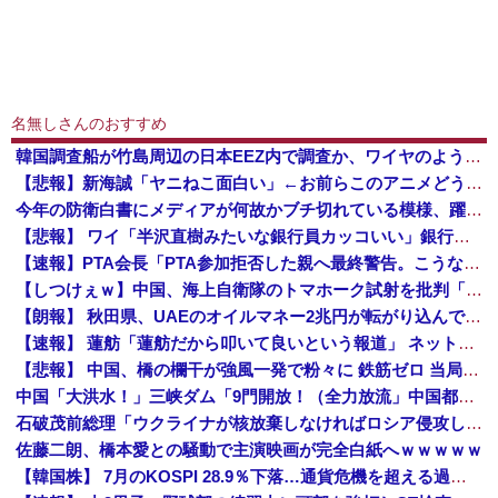
名無しさんのおすすめ
韓国調査船が竹島周辺の日本EEZ内で調査か、ワイヤのようなもの海中に投入…外務省が抗議！
【悲報】新海誠「ヤニねこ面白い」←お前らこのアニメどう思ってんの？
今年の防衛白書にメディアが何故かブチ切れている模様、躍起になって批判するも逆に有権者からは……
【悲報】 ワイ「半沢直樹みたいな銀行員カッコいい」銀行員の友人「あんな奴居ねえよ」
【速報】PTA会長「PTA参加拒否した親へ最終警告。こうなってもいい？」問題になりすぎて即撤回
【しつけぇｗ】中国、海上自衛隊のトマホーク試射を批判「周辺の安全保障上の脅威を口実に再軍備を加速している」
【朗報】 秋田県、UAEのオイルマネー2兆円が転がり込んでガチで東北最強になるぞｗｗｗｗｗｗｗ
【速報】 蓮舫「蓮舫だから叩いて良いという報道」 ネット「高市だから叩いて良いをやってるのがお前だろ」
【悲報】 中国、橋の欄干が強風一発で粉々に 鉄筋ゼロ 当局「接着剤でくっつけただけ」「正常で、品質問題はない」
中国「大洪水！」三峡ダム「9門開放！（全力放流」中国都市「三峡沿線の道路水没」中国政府「高速道路封鎖！」中国ダム「緊急放流に合わせて開門（土砂崩れ発生」→
石破茂前総理「ウクライナが核放棄しなければロシア侵攻しなかった」！
佐藤二朗、橋本愛との騒動で主演映画が完全白紙へｗｗｗｗｗ
【韓国株】 7月のKOSPI 28.9％下落…通貨危機を超える過去最大の下げ幅