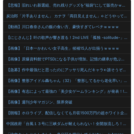
【悲報】旧れいわ新選組、売れ残りグッズを“福袋”にして販売かｗｗｗｗ
炭治郎「片手ありません」 カナヲ「両目見えません」←どうやってセ○クスしたの？
【動画】川口春奈さんの飯の食い方、豪快すぎてレベチｗｗｗｗ
【にじさんじ】叶の歌声が響き渡る！2nd LIVE「孤独 -solitude-」：樋口楓 剣持刀也 椎名唯華 三枝明那 加賀美ハヤト 星川サラ 小柳ロウ
【画像】「日本一かわいい女子高生」候補15人が出揃うｗｗｗｗ
【画像】原爆資料館でPTSDになる子供が増加。記憶の継承が危ぶまれる事態に
【急募】作中最強だと思ったのにアッサリ死んだキャラ←誰そうぞうした？
【画像】整形アイドル轟ちゃん（32）「整形してるから老化早い」の声に7年前とのビフォアフ公開「若返ってる」「どんどん綺麗になる」と反響 【Pickup08083010】
【画像】有志によって最強の「美少女ゲームランキング」が発表！!！ あの名作も
【画像】週刊少年マガジン、限界突破
【朗報】ホロライブ、配信しなくても月収1500万円の超ホワイト企業だった
中国政府「台風１３号に三峡ダムが耐えられない！全開放流しろ！」⇒ 下流域の街が壊滅状態ｗｗｗｗｗ