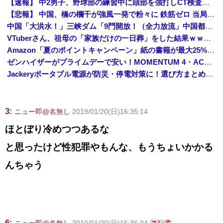
【速報】 中2男子、野球部の練習中に頭部を強打しCT検査→70代医師「問題ないです」→中学生死亡「他人のCT画像みてました」
【悲報】 中国、橋の欄干が強風一発で粉々に 鉄筋ゼロ 当局「接着剤でくっつけただけ」「正常で、品質問題はない」
中国「大洪水！」三峡ダム「9門開放！（全力放流」中国都市「三峡沿線の道路水没」中国政府「高速道路封鎖！」中国ダム「緊急放流に合わせて開門（土砂崩れ発生」→
VTuberさん、祖母の「家族だけの一日葬」をした結果ｗｗｗｗｗｗｗ
Amazon「夏のポイントキャンペーン」紙の書籍が最大25%ポイント還元 対象と条件を整理（2026年7月）
ゼンハイザーがプライムデーで安い！MOMENTUM 4・ACCENTUMなど対象モデルまとめ！
Jackeryポータブル電源が防災・停電対策に！選び方まとめ【プライムデー最終日】
3:
ニュー即@名無し
2019/01/20(日)16:35:14
ほとぼり冷めつつあるな
と思ったけど性犯罪やもんな、もうちょいかかる
んちゃう
6: