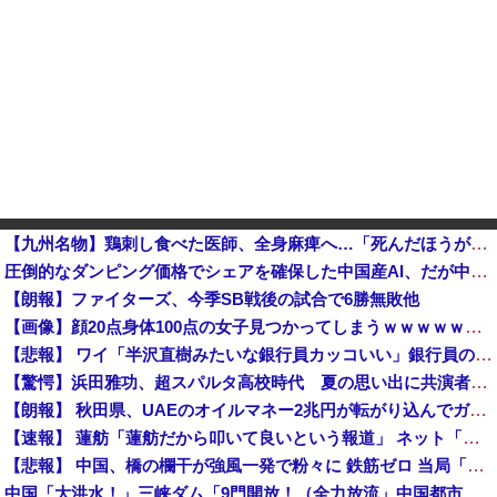
【九州名物】鶏刺し食べた医師、全身麻痺へ…「死んだほうが良かったと思っていた」
圧倒的なダンピング価格でシェアを確保した中国産AI、だが中国側が資金負担に耐えかねた結果……
【朗報】ファイターズ、今季SB戦後の試合で6勝無敗他
【画像】顔20点身体100点の女子見つかってしまうｗｗｗｗｗｗｗｗ
【悲報】 ワイ「半沢直樹みたいな銀行員カッコいい」銀行員の友人「あんな奴居ねえよ」
【驚愕】浜田雅功、超スパルタ高校時代 夏の思い出に共演者衝撃「ええ？」「それはかわいそう」
【朗報】 秋田県、UAEのオイルマネー2兆円が転がり込んでガチで東北最強になるぞｗｗｗｗｗｗｗ
【速報】 蓮舫「蓮舫だから叩いて良いという報道」 ネット「高市だから叩いて良いをやってるのがお前だろ」
【悲報】 中国、橋の欄干が強風一発で粉々に 鉄筋ゼロ 当局「接着剤でくっつけただけ」「正常で、品質問題はない」
中国「大洪水！」三峡ダム「9門開放！（全力放流」中国都市「三峡沿線の道路水没」中国政府「高速道路封鎖！」中国ダム「緊急放流に合わせて開門（土砂崩れ発生」→