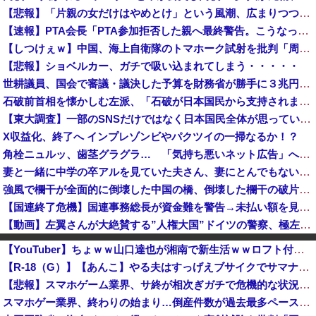
【悲報】「片親の女だけはやめとけ」という風潮、広まりつつある
【速報】PTA会長「PTA参加拒否した親へ最終警告。こうなってもいい？」問題になりすぎて即撤回
【しつけぇｗ】中国、海上自衛隊のトマホーク試射を批判「周辺の安全保障上の脅威を口実に再軍備を加速している」
【悲報】ショベルカー、ガチで吸い込まれてしまう・・・・・
世耕議員、国会で審議・議決した予算を財務省が勝手に３兆円動かしていると指摘・問題視
石破前首相を懐かしむ左派、「石破が日本国民から支持されまくっていた」と主張してしまうも……
【東大調査】一部のSNSだけではなく日本国民全体が思っていた「外国人受け入れ反対」大幅増20.7%↑56.3%
X収益化、終了へ インプレゾンビやパクツイの一掃なるか！？
角栓ニュルッ、歯茎グラグラ… 「気持ち悪いネット広告」への苦情が急増 [8/8]
妻と一緒に中学の卒アルを見ていた夫さん、妻にとんでもない秘密をバレて震える・・・
強風で欄干が全面的に倒壊した中国の橋、倒壊した欄干の破片を調べると凄まじい事実が発覚して……
【国連終了危機】国連事務総長が資金難を警告→未払い額を見た世界3位負担の日本側から厳しい声→では誰が払っていないのか言え
【動画】左翼さんが大絶賛する”人権大国”ドイツの警察、極左活動家への「人道的対処」が力強すぎるとネットで話題に → ｗｗｗｗｗｗｗｗ
会社「キミ、転勤ね」 男性社員「なら辞めますわ」 → 凄いことになるｗｗｗｗｗｗ
【YouTuber】ちょｗｗ山口達也が湘南で新生活ｗｗロフト付きでこの価格ｗｗｗこれが元アイドルの悲惨な末路やろがい！
【警告】日本国民達、ガチでヤバくなるぞ・・・・・・
【R-18（G）】【あんこ】やる夫はすっげえブサイクでサマナーなようです【活&amp;#20448;傳】 第３話
【早稲田】”無銭飲食”複数の早大生が関与か 大学が異例の注意喚起
【悲報】スマホゲーム業界、サ終が相次ぎガチで危機的な状況に…その理由がこちら
「今日のお前らが言うな大賞？」とメディア関係者の一般人への苦言にツッコミ殺到、被災地の避難所でカメラまわすのは……
スマホゲー業界、終わりの始まり…倒産件数が過去最多ペース「数億円かけても爆タヒ」
【悲報】アニメーターさん「日本の復興は…中国の温情のおかげだ！」 ← 突っ込み殺到 ｗｗｗｗｗｗｗｗｗ