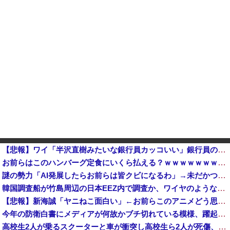
【悲報】ワイ「半沢直樹みたいな銀行員カッコいい」銀行員の友人「あんな奴居ねえよ」他
お前らはこのハンバーグ定食にいくら払える？ｗｗｗｗｗｗｗｗｗｗ
謎の勢力「AI発展したらお前らは皆クビになるわ」→未だかつてAIのせいで失業したG民が0人の理由
韓国調査船が竹島周辺の日本EEZ内で調査か、ワイヤのようなもの海中に投入…外務省が抗議！
【悲報】新海誠「ヤニねこ面白い」←お前らこのアニメどう思ってんの？
今年の防衛白書にメディアが何故かブチ切れている模様、躍起になって批判するも逆に有権者からは……
高校生2人が乗るスクーターと車が衝突し高校生ら2人が死傷、車の運転手を逮捕