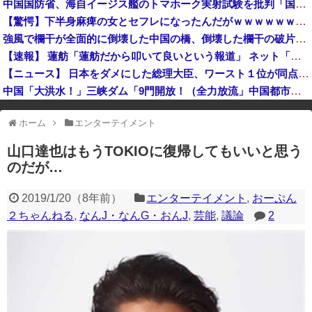
中国国防省、海自イージス艦のトマホーク実射試験を批判「国際社会は新型軍国主義を団結して阻止を」！
数年前に「ひき肉です！」で一世を風靡した人気YouTuber『ちょんまげ小僧』さん、とんでもないことになっていた
【驚愕】下半身麻痺の女とセフレになったんだがｗｗｗｗｗｗｗｗwwww
中国、金融監督管理総局前トップの全人代代表資格を剥奪…重大な規律違反で！
強風で欄干が全面的に倒壊した中国の橋、倒壊した欄干の破片を調べると凄まじい事実が発覚して……
高市総理「物価上昇を上回る賃上げを日本に定着させる」国家公務員月給3.51％増へ 地方公務員も追随する見通し
【速報】 蓮舫「蓮舫だから叩いて良いという報道」 ネット「高市だから叩いて良いをやってるのがお前だろ」
【ニュース】 日本をダメにした総理大臣、ワースト１位が同点でこの人ｗｗｗｗｗｗ
中国「大洪水！」三峡ダム「9門開放！（全力放流」中国都市「三峡沿線の道路水没」中国政府「高速道路封鎖！」中国ダム「緊急放流に合わせて開門（土砂崩れ発生」→
※アドブロック等の広告非表示プラグインやアドオンを利用している場合、
ホーム
エンターテイメント
一部のコンテンツが表示されなくなったり、サイト全体のレイアウトが崩れ
たりする場合があります。
山口達也はもうTOKIOに復帰してもいいと思う
のだが…
2019/1/20
（
8年前
）
エンターテイメント
,
おーぷん
２ちゃんねる
,
なんJ・なんG・おんJ
,
芸能
,
議論
2