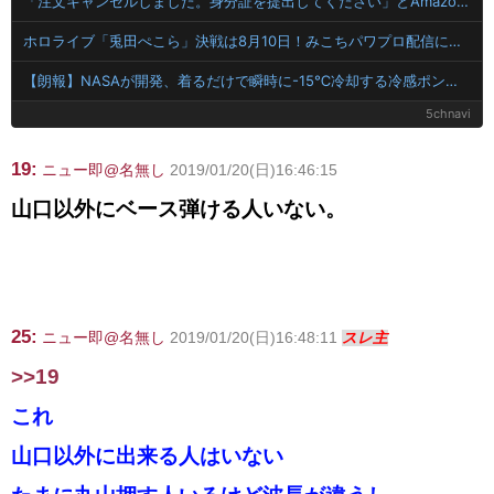
「注文キャンセルしました。身分証を提出してください」とAmazonから突然のメール、怪しすぎるのでカスタマーに確認したら……
ホロライブ「兎田ぺこら」決戦は8月10日！みこちパワプロ配信に負けて育成最終回3万人に届かず「ケモミミリーグ」フブさん語る「栄冠本編で本戦おまけ」
【朗報】NASAが開発、着るだけで瞬時に-15℃冷却する冷感ポンチョ3,980円！
5chnavi
19:
ニュー即@名無し
2019/01/20(日)16:46:15
山口以外にベース弾ける人いない。
25:
ニュー即@名無し
2019/01/20(日)16:48:11
スレ主
>>19
これ
山口以外に出来る人はいない