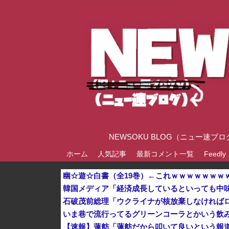
NEWSOKU BLOG（ニュー
ホーム
人気記事
最新コメント一覧
Feedly
幽☆遊☆白書（全19巻）←これｗｗｗｗｗｗｗ
石破茂前総理「ウクライナが核放棄しなければ
いま巷で流行ってるグリーンコーラとかいう飲