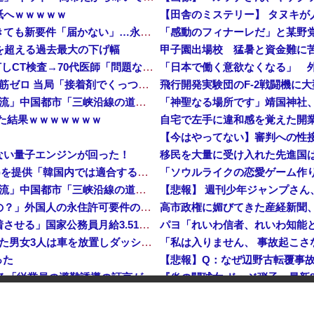
紙へｗｗｗｗｗ
【田舎のミステリー】 タヌキが
「日本で働く意欲なくなる」 外国人、自活できても新要件「届かない」…永住許可厳格化で「日本離れ」か
危機を超える過去最大の下げ幅
甲子園出場校 猛暑と資金難に苦し
【速報】 中2男子、野球部の練習中に頭部を強打しCT検査→70代医師「問題ないです」→中学生死亡「他人のCT画像みてました」
【悲報】 中国、橋の欄干が強風一発で粉々に 鉄筋ゼロ 当局「接着剤でくっつけただけ」「正常で、品質問題はない」
中国「大洪水！」三峡ダム「9門開放！（全力放流」中国都市「三峡沿線の道路水没」中国政府「高速道路封鎖！」中国ダム「緊急放流に合わせて開門（土砂崩れ発生」→
「神聖なる場所です」靖国神社
した結果ｗｗｗｗｗｗｗ
ない量子エンジンが回った！
【速報】 日本赤十字社、韓国に超希少血液Jr(a-)を提供「韓国内では適合する血液を確保できなかった」※今回で4回目
中国「大洪水！」三峡ダム「9門開放！（全力放流」中国都市「三峡沿線の道路水没」中国政府「高速道路封鎖！」中国ダム「緊急放流に合わせて開門（土砂崩れ発生」→
「あきれてモノが言えない」「国を維持できるの？」外国人の永住許可要件の厳格化で在日中国人の本音は？
高市政権に媚びてきた産経新聞
高市総理「物価上昇を上回る賃上げを日本に定着させる」国家公務員月給3.51％増へ 地方公務員も追随する見通し
【鹿児島】 突然右折し路面電車と衝突 乗っていた男女3人は車を放置しダッシュで逃走中
った
【イオンモール熊本】 一転して話が変わってくる「従業員の避難誘導の証言が複数」イオン側が社内規定に抵触していた疑い
海兵隊を空撮！
像する1.5倍はデカいぞ
2026年度 暑さのピークはいったん