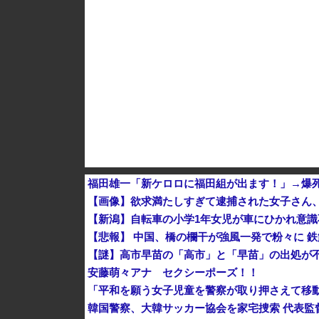
韓国サッカーのイメージが墜落
福田雄一「新ケロロに福田組が出ます！」→爆
【画像】欲求満たしすぎて逮捕された女子さん
【新潟】自転車の小学1年女児が車にひかれ意識
【悲報】 中国、橋の欄干が強風一発で粉々に 
【謎】高市早苗の「高市」と「早苗」の出処が
安藤萌々アナ セクシーポーズ！！
「平和を願う女子児童を警察が取り押さえて移
韓国警察、大韓サッカー協会を家宅捜索 代表監