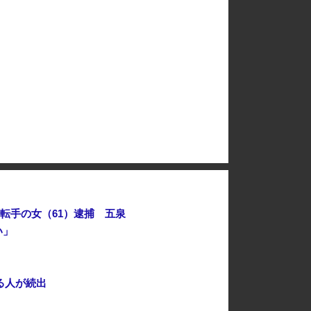
【は？】極左団体さん「原爆ドーム前を明け渡せば核戦争が始まる！」→ 観衆のマジレスが鋭すぎるとネットで話題に → ｗｗｗｗｗｗｗｗｗｗｗｗ
」 官房長官
国連事務総長「お金がありません。このままでは国連が完全崩壊します。助けて下さい」
【速報】中2男子、野球部の練習中に頭部を強打しCT検査→70代医師「問題ないです」→中学生死亡「他人のCT画像みてました」
高市総理「物価上昇を上回る賃上げを日本に定着させる」国家公務員月給3.51％増へ 地方公務員も追随する見通し
転手の女（61）逮捕 五泉
い」
る人が続出