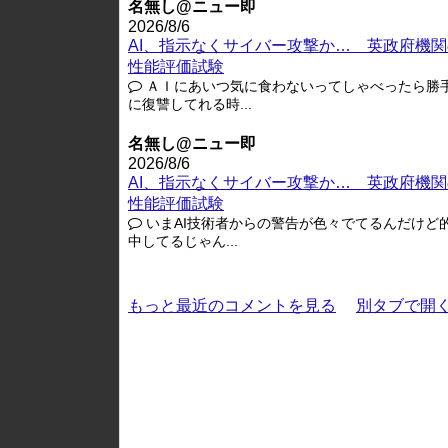
名無し@ニュー即
2026/8/6
AI、指示なくサイバー攻撃か… 英政府機関
性能評価試験
ＡＩにあいつ気に食わないってしゃべったら勝
に復讐してれる時...
名無し@ニュー即
2026/8/6
AI、指示なくサイバー攻撃か… 英政府機関
性能評価試験
いまAI技術者からの警告が色々でてるんだけど
中してるじゃん...
もっと最近のコメントを見る
別タブで開