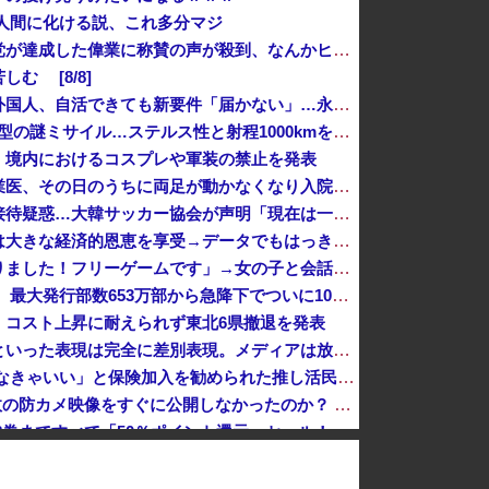
人間に化ける説、これ多分マジ
「感動のフィナーレだ」と某野党が達成した偉業に称賛の声が殺到、なんかヒーロー番組の最終回を見ているような気分に……
む [8/8]
「日本で働く意欲なくなる」 外国人、自活できても新要件「届かない」…永住許可厳格化で「日本離れ」か
飛行開発実験団のF-2戦闘機に大型の謎ミサイル…ステルス性と射程1000kmを誇る「最新鋭の空母キラー」か？！
、境内におけるコスプレや軍装の禁止を発表
自宅で左手に違和感を覚えた開業医、その日のうちに両足が動かなくなり入院すると……
【今はやってない】審判への性接待疑惑…大韓サッカー協会が声明「現在は一切発生していない」
移民を大量に受け入れた先進国は大きな経済的恩恵を享受→データでもはっきり日本一人負け示される [8/8]
「ソウルライクの恋愛ゲーム作りました！フリーゲームです」→女の子と会話して「弱攻撃」「強攻撃」「パリィ」「ローリング」を選ぶガチでダークソウルな...
【悲報】 週刊少年ジャンプさん、最大発行部数653万部から急降下でついに100万部を割ってしまうwwwwww
、コスト上昇に耐えられず東北6県撤退を発表
パヨ「れいわ信者、れいわ知能といった表現は完全に差別表現。メディアは放送禁止用語に指定するべき」
「私は入りません、 事故起こさなきゃいい」と保険加入を勧められた推し活民が反発、保険代が勿体無いし事故起こしたとして……
【悲報】Q：なぜ辺野古転覆事故の防カメ映像をすぐに公開しなかったのか？ → 玉城デニー知事の衝撃の回答がコチラ → ｗｗｗｗｗｗｗｗｗｗｗｗｗｗ...
『炎の闘球女 ドッジ弾子』最新8巻まですべて「50％ポイント還元」セール！3,505円分返ってくる！先月発売の新刊も対象！アニメ放送中！名前が下...
フジテレビが金の卵を産む鶏を自ら絞め殺した模様、社運を賭けたドル箱コンテンツが御蔵入りになってしまい……
終了かも [8/8]