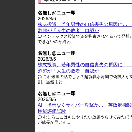
名無し@ニュー即
2026/8/6
株式投資、若年男性の自信喪失の原因に… 
割超が「人生の敗者」自認か
インデックス投資で資金拘束されてるって発想
できないのが終わ...
名無し@ニュー即
2026/8/6
株式投資、若年男性の自信喪失の原因に… 
割超が「人生の敗者」自認か
これ米国の話でしょ？超就職氷河期で偽求人が3-
割、当然まと...
名無し@ニュー即
2026/8/6
AI、指示なくサイバー攻撃か… 英政府機関
性能評価試験
むしろここはAIにやりたい放題やらせてみたほ
が成長が早いん...