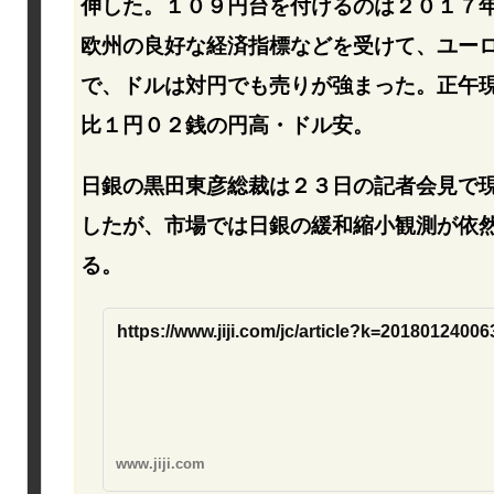
伸した。１０９円台を付けるのは２０１７
欧州の良好な経済指標などを受けて、ユー
で、ドルは対円でも売りが強まった。正午
比１円０２銭の円高・ドル安。
日銀の黒田東彦総裁は２３日の記者会見で
したが、市場では日銀の緩和縮小観測が依
る。
https://www.jiji.com/jc/article?k=201801240
www.jiji.com