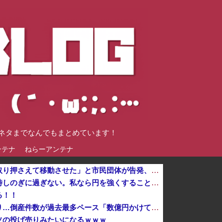
談ネタまでなんでもまとめています！
ンテナ
ねらーアンテナ
「平和を願う女子児童を警察が取り押さえて移動させた」と市民団体が告発、「児童……どこ？」とガチで困惑する人が続出
岸田文雄「日米の為替介入は一時しのぎに過ぎない。私なら円を強くすることが出来る」
る！！
スマホゲー業界、終わりの始まり…倒産件数が過去最多ペース「数億円かけても爆ﾀﾋ」他
ソの投げ売りみたいになるｗｗｗ