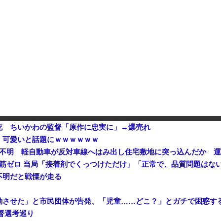
【衝撃】 中国製ルーター20機種にバックドア発見！ ネットに繋ぐだけで35秒ごとに中国のサーバーと通信
高市首相靖国参拝「適切に判断
中国「大洪水！」中国ダム「決壊」地元民「公式発表より死者多い！」中国政府「住民拘束！（安否不明」中国当局「救助隊動画も削除」台風13号「三峡ダム接近中」→
死 ちいかわの監督「原作に忠実に」→爆売れ
、可愛いと話題にｗｗｗｗｗｗ
不明 軽自動車が反対車線へはみ出し住宅敷地に突っ込んだか 運
鉄筋ゼロ 当局「接着剤でくっつけただけ」「正常で、品質問題はな
不明だと戦慄が走る
動させた」と市民団体が告発、「児童……どこ？」とガチで困惑す
督選考巡り