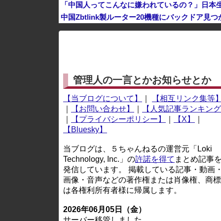
「中国人ってこんなに嫌われているの？」日本
中国Zbtlink製ルーター20機種にバックドア見
※アドブロック等の広告非表示プラグインやアドオンを
管理人の一言とかお知らせとか
【当ブログについて】
｜
【相互リンク集等
｜
【お問い合わせ】
｜
【人気記事ランキング
｜
【プライバシーポリシー】
｜
【X】
｜
【Bluesky】
当ブログは、５ちゃんねるの運営元「Loki
Technology, Inc.」の
許諾を得て
まとめ記事
発信しています。 掲載している記事・動画
画像・音声などの著作権または肖像権、商標
は各権利所有者様に帰属します。
2026年06月05日（金）
サーバー移管しました。