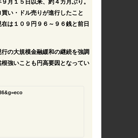
年９月１５日以来、約４カ月ぶり。
ロ買い・ドル売りが進行したこと
現在は１０９円９６～９６銭と前日
現行の大規模金融緩和の継続を強調
然根強いことも円高要因となってい
0636&g=eco