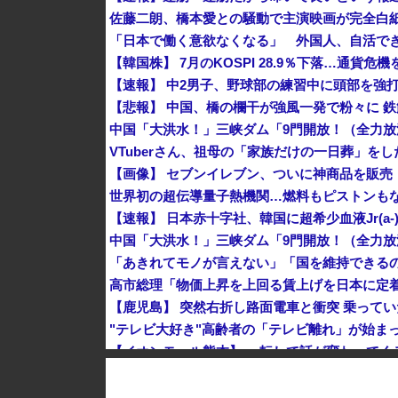
佐藤二朗、橋本愛との騒動で主演映画が完全白
【韓国株】 7月のKOSPI 28.9％下落…通貨
VTuberさん、祖母の「家族だけの一日葬」を
【画像】 セブンイレブン、ついに神商品を販売
世界初の超伝導量子熱機関…燃料もピストンも
"テレビ大好き"高齢者の「テレビ離れ」が始ま
1944年7月、グアム島に上陸作戦を展開する米
【画像】 農家ワイが作ったタマネギ、お前らの想