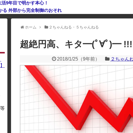
生活9年目で明かす本心！
つかる 外部から完全制御のおそれ
利用している場合、一部のコンテンツが表示されなくなったり、サイト全体
ホーム
２ちゃんねる・５ちゃんねる
超絶円高、キタ━(ﾟ∀ﾟ)━ !!!!
2018/1/25
（
9年前
）
２ちゃん
】
】
を
・
等