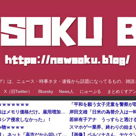
速ブログ）は、ニュース・時事ネタ・速報から話題になってるもの、雑
X（旧Twitter）
Bluesky
News人
にゅーぷる
まとめくすア
ｗｗｗｗｗｗｗ
韓国メディア「経済成長しているといっても中味はメモリ価格だけ。雇用増加見通しが半減してしまった」……韓国の内需不況は根強い状況っすね
ロシア侵攻しなかった」！
若林有子アナ うっすらと透け
み物ｗｗｗｗ
【速報】蓮舫「蓮舫だから叩いて良いという報道」 ネット「高市だから叩いて良いをやってるのがお前だろ」他
【画像】ペルソナさん、ヤケク