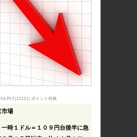
978753-PLT(12121) ポイント特典
京市場
、一時１ドル＝１０９円台後半に急