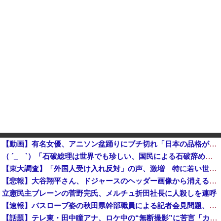
【動画】有名女優、アニソン盆踊りにブチ切れ「日本の品格が落ちたと思いました」
（ ´_ゝ`）「石破総理は世界でも珍しい、国民による石破辞めるなデモが自然発生した総理大臣です」
【東大調査】「外国人受け入れ反対」の声、激増 特に若い世代ほど移民反対だと明らかに→移民政策反対VS人手不足はどうするんだ？でネット大論争
【悲報】大谷翔平さん、ドジャースのヘッダー画像から消えるｗｗｗｗｗｗｗｗｗｗｗｗｗｗｗ他
立憲民主ブレーンの菅野完氏、メルチュ折田社長に人殺しを連呼
【速報】バスローブ姿の秋田県幹部職員による記者会見問題、ラブホテルからの参加だと特定「体調が優れなかったため...」とは何だったのか
【話題】テレ東・田中瞳アナ、ロケ中の“無断撮影”に苦言「カメラを向けられることに恐怖を感じます」