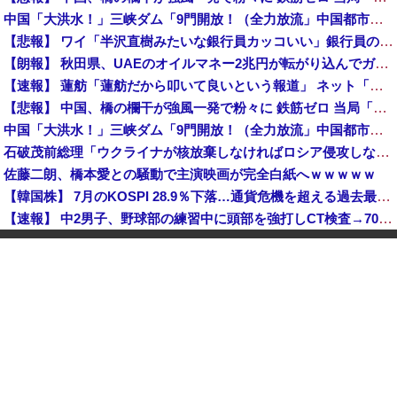
中国「大洪水！」三峡ダム「9門開放！（全力放流」中国都市「三峡沿線の道路水没」中国政府「高速道路封鎖！」中国ダム「緊急放流に合わせて開門（土砂崩れ発生」→
【悲報】 ワイ「半沢直樹みたいな銀行員カッコいい」銀行員の友人「あんな奴居ねえよ」
【朗報】 秋田県、UAEのオイルマネー2兆円が転がり込んでガチで東北最強になるぞｗｗｗｗｗｗｗ
【速報】 蓮舫「蓮舫だから叩いて良いという報道」 ネット「高市だから叩いて良いをやってるのがお前だろ」
【悲報】 中国、橋の欄干が強風一発で粉々に 鉄筋ゼロ 当局「接着剤でくっつけただけ」「正常で、品質問題はない」
中国「大洪水！」三峡ダム「9門開放！（全力放流」中国都市「三峡沿線の道路水没」中国政府「高速道路封鎖！」中国ダム「緊急放流に合わせて開門（土砂崩れ発生」→
石破茂前総理「ウクライナが核放棄しなければロシア侵攻しなかった」！
佐藤二朗、橋本愛との騒動で主演映画が完全白紙へｗｗｗｗｗ
【韓国株】 7月のKOSPI 28.9％下落…通貨危機を超える過去最大の下げ幅
【速報】 中2男子、野球部の練習中に頭部を強打しCT検査→70代医師「問題ないです」→中学生死亡「他人のCT画像みてました」
【悲報】 中国、橋の欄干が強風一発で粉々に 鉄筋ゼロ 当局「接着剤でくっつけただけ」「正常で、品質問題はない」
中国「大洪水！」三峡ダム「9門開放！（全力放流」中国都市「三峡沿線の道路水没」中国政府「高速道路封鎖！」中国ダム「緊急放流に合わせて開門（土砂崩れ発生」→
VTuberさん、祖母の「家族だけの一日葬」をした結果ｗｗｗｗｗｗｗ
【画像】 セブンイレブン、ついに神商品を販売
世界初の超伝導量子熱機関…燃料もピストンもない量子エンジンが回った！
高市総理「物価上昇を上回る賃上げを日本に定着させる」国家公務員月給3.51％増へ 地方公務員も追随する見通し