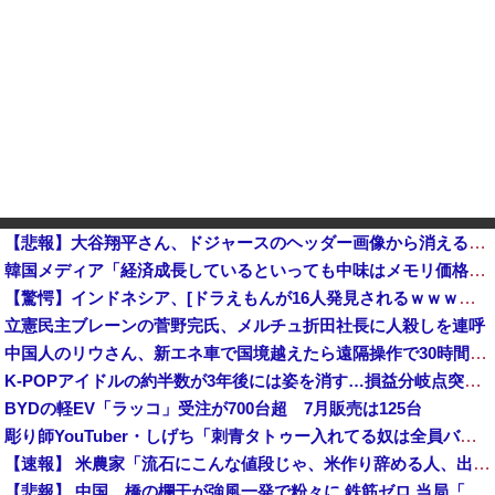
【悲報】大谷翔平さん、ドジャースのヘッダー画像から消えるｗｗｗｗｗｗｗｗｗｗｗｗｗｗｗ他
韓国メディア「経済成長しているといっても中味はメモリ価格だけ。雇用増加見通しが半減してしまった」……韓国の内需不況は根強い状況っすね
【驚愕】インドネシア、[ドラえもんが16人発見されるｗｗｗｗｗｗｗｗｗ
立憲民主ブレーンの菅野完氏、メルチュ折田社長に人殺しを連呼
中国人のリウさん、新エネ車で国境越えたら遠隔操作で30時間ロックされる！
K-POPアイドルの約半数が3年後には姿を消す…損益分岐点突破は4％未満
BYDの軽EV「ラッコ」受注が700台超 7月販売は125台
彫り師YouTuber・しげち「刺青タトゥー入れてる奴は全員バカです」「すごい民度低い」「5000円好きなんすよ、バカって」
【速報】 米農家「流石にこんな値段じゃ、米作り辞める人、出るんじゃないかなあ？？」
【悲報】 中国、橋の欄干が強風一発で粉々に 鉄筋ゼロ 当局「接着剤でくっつけただけ」「正常で、品質問題はない」