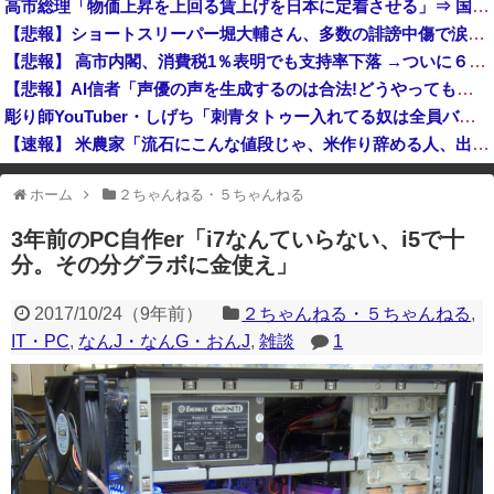
高市総理「物価上昇を上回る賃上げを日本に定着させる」⇒ 国家公務員月給3.51％増へ
中国「大豪雨！」三峡ダム「基礎部分破損」中国「全力放流！」台風13号「中国上陸予測」台風15号「中国接近（画像」中国「台風同時上陸！（穀物生産が...
【悲報】ショートスリーパー堀大輔さん、多数の誹謗中傷で涙が止まらなくなってしまう動画がネットで話題に → ………
SNSで前代未聞の規模の詐欺案件が発生、自治体3市が異例の声明を発表して事実関係を全否定
【悲報】 高市内閣、消費税1％表明でも支持率下落 →ついに６割割れ
高市総理「物価上昇を上回る賃上げを日本に定着させる」国家公務員月給3.51％増へ 地方公務員も追随する見通し
【悲報】AI信者「声優の声を生成するのは合法!どうやっても止められない！ｷｬｷｬ」法務省「普通に権利侵害っす」
彫り師YouTuber・しげち「刺青タトゥー入れてる奴は全員バカです」「すごい民度低い」「5000円好きなんすよ、バカって」
【速報】 米農家「流石にこんな値段じゃ、米作り辞める人、出るんじゃないかなあ？？」
国連事務総長「日本よ、国連にお金がない。このままでは国連が完全崩壊する。助けろ」
ホーム
２ちゃんねる・５ちゃんねる
※アドブロック等の広告非表示プラグインやアドオンを利用している場合、
一部のコンテンツが表示されなくなったり、サイト全体のレイアウトが崩れ
3年前のPC自作er「i7なんていらない、i5で十
たりする場合があります。
分。その分グラボに金使え」
2017/10/24
（
9年前
）
２ちゃんねる・５ちゃんねる
,
IT・PC
,
なんJ・なんG・おんJ
,
雑談
1