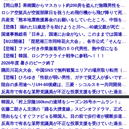
【岡山県】果樹園からマスカット約200房を盗んだ無職男性を逮捕「ぶどうを売って生活費に充てていた」※氏名非公開
ロシア空挺兵が空挺部隊日を祝うため飛行機から飛び降りて死亡！
共産党「熊本地震救援募金のお願いをしていたところ、中指を立てられました。嫌がらせ酷い」
【悲痛】 溺れた11歳息子を助けようと川へ…40歳父親が死亡 息子は母親が救助 愛知
国連事務総長「日本よ、国連にお金がない。このままでは国連が完全崩壊する。助けろ」
【8/22開催】「琵琶湖三市同時花火大会」、各市公式「そんな花火大会は存在しない」→ 高価チケットを購入した人達がSNS阿鼻叫喚
【悲報】ファン付き作業服着用の５０代男性、熱中症になる
【悲報】韓国、ロシアウクライナ戦争に参戦へ！！！
2026年度 暑さのピーク終了
隅田川花火大会、中国SNSで無料観覧エリアの場所取り転売（1席約3500円～）が横行 警告も無視警備員「ビニールシートは、人様の所有物。警告以上...
【悲報】ひろゆき「性欲が弱い男性、ガチで貧乏人が多いです。なぜなら…」
陸自の多用途ヘリUH-60後継は、三菱・シコルスキー共同開発に？！
反高市で有名な某野党議員が不正な投票支援を受けていた過去が発掘、「説明責任があるのでは？」と揶揄されており……
【祝】小坪慎也市議と添田詩織市議、結婚＆第一子誕生を発表 → ｗｗｗｗｗｗｗｗｗｗｗｗ
韓国人「村上宗隆160kmの速球をシーズン26号ホームラン！」
【悲報】スマホゲーム、ガチで逝く・・・・・・・・
佐藤二朗さん主演の「踊る大捜査線」スピンオフドラマ、正式に中止との報道
中国勢が圧倒的な強さを誇っていた分野で異常事態が進行中、日本勢が3人も準決勝に進む一方で中国勢が……
理由もなくすぐファビョる韓国人、目の前で歩行者が横断歩道を渡ったというだけで車でハネる
【速報】新電力Looop「19-21時電力無料の実証開始」みんなこれにするじゃん、電力会社の勢力図が変わるか
反高市で有名な某野党議員が不正な投票支援を受けていた過去が発掘、「説明責任があるのでは？」と揶揄されており……
【今はやってない】審判への性接待疑惑、大韓サッカー協会が声明「現在は一切発生していない」「世界中のサッカー界関係者の皆さんにお詫び」