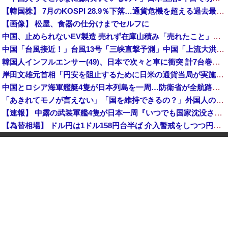
【韓国株】 7月のKOSPI 28.9％下落…通貨危機を超える過去最大の下げ幅
【画像】 松屋、食器の仕分けまでセルフに
中国、止められないEV製造 売れず在庫山積み「売れたこと」にして補助金を騙し取る事案を思いつきが横行
中国「台風接近！」台風13号「三峡直撃予測」中国「上流大洪水！（三峡上流」中国都市「8/5の映像（動画」三峡ダム「緊急放流（決壊危機」中国「下流大水害（震え声」→
韓国人インフルエンサー(49)、日本で次々と車に衝突 計7台巻き込み 八王子
岸田文雄元首相「円安を阻止するために日米の通貨当局が実施した為替介入は一時しのぎに過ぎない」
中国とロシア海軍艦艇4隻が日本列島を一周…防衛省が全航路を公開！
「あきれてモノが言えない」「国を維持できるの？」外国人の永住許可要件の厳格化で在日中国人の本音は？
【速報】 中露の武装軍艦4隻が日本一周『いつでも国家沈没させられるぞ』
【為替相場】 ドル円は1ドル158円台半ば 介入警戒をしつつ円売りが続行
ヨーロッパが中国製メガソーラーを締め出しｗｗｗ
インドネシア「高速鉄道！」中国「大赤字！」インドネシア「運営会社の株式購入！（負債対策」中国「はい（巨額負債」インドネシア「700km延伸計画！（実質中止」→
クビになったバイト先の店長のインスタ見つけた
【速報】 高市政権、エース級の財務官僚・一松旬氏を左遷「彼は協力的でなかった」財務省の言いなりではないことが判明
中国製ルーター20機種にバックドア 外部から完全制御できる機能が仕込まれていた
石油もない、鉄もない、国土の7割は山…それでも日本が世界屈指の経済大国になれた「勤勉さ」以外の勝因！