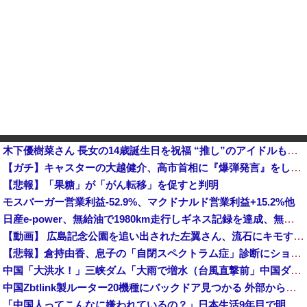
木下優樹菜さん 長女の14歳誕生日を祝福 “推し”のアイドルも明かす「この場で言いますね」
【ガチ】キャスターの大越健介、高市首相に『爆弾発言』をしてしまう！！！！！
【悲報】「果糖」が「がん転移」を促すと判明
モスバーガー営業利益-52.9%、マクドナルド営業利益+15.2%他
日産e-power、無給油で1980km走行しギネス記録を達成、無駄な発電や送電ロスなくEVよりエコを証明
【動画】 広島記念公園を追い出された左翼さん、流石にキモすぎて炎上
【悲報】倉持由香、息子の「自閉スペクトラム症」診断にショックで涙… 見逃していた乳幼児期のサインとは？
中国「大洪水！」三峡ダム「大雨で増水（台風直撃前」中国ダム「緊急放流！」中国鉄道「列車が走行中に流される」中国避難所「支援物資は有料です」謎の勢力「え」→
中国Zbtlink製ルーター20機種にバックドア見つかる 外部から完全制御のおそれ
「中国人ってこんなに嫌われているの？」日本生活9年目で明かす本心！