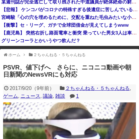
某週刊誌が完全逃亡して取り残された中道議員が絶体絶命の窮地、「今度は宏池会に矛先を向けたか……」と節操の無さに呆れる人が続出
研究者「株式投資にハマる若者はギャンブルにハマる若者と同じ傾向がある」
【悲報】 ケンコバがコロナの特殊すぎる後遺症に苦しんでいる模様…お前らの周りにもこんな奴いる？
【衝撃】大阪府警、ミナミの“ベトナムビル”を家宅捜索した結果・・・・・・
宮崎駿「心の穴を埋めるために、交配を重ねた毛虫みたいな小さな犬を連れてる人、本当に醜い」←これどう思う？
岸田文雄元首相「円安を阻止するために日米の通貨当局が実施した為替介入は一時しのぎに過ぎない」
【衝撃】セ・リーグ、ガチで全球団借金が見えてしまうwww
【鹿児島】 突然右折し路面電車と衝突 乗っていた男女3人は車を放置しダッシュで逃走中
グリーンコーラとかいうやつ飲んだ？
中国「台風接近！」台風13号「三峡直撃予測」中国「上流大洪水！（三峡上流」中国都市「8/5の映像（動画」三峡ダム「緊急放流（決壊危機」中国「下流大水害（震え声」→
ホーム
２ちゃんねる・５ちゃんねる
※アドブロック等の広告非表示プラグインやアドオンを利用している場合、
一部のコンテンツが表示されなくなったり、サイト全体のレイアウトが崩れ
PSVR、値下げへ さらに、ニコニコ動画や朝
たりする場合があります。
日新聞のNewsVRにも対応
2017/9/20
（
9年前
）
２ちゃんねる・５ちゃんねる
,
ゲーム
,
ニュース
,
議論
,
雑談
1