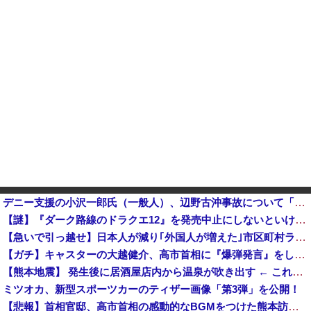
デニー支援の小沢一郎氏（一般人）、辺野古沖事故について「玉城デニー知事の責任ではないが、不幸な出来事を悪宣伝に利用する人がいる」
【謎】『ダーク路線のドラクエ12』を発売中止にしないといけなかった理由ってガチでなに？とりあえすだせばいいやん
【急いで引っ越せ】日本人が減り｢外国人が増えた｣市区町村ランキングｷﾀ━━!他
【ガチ】キャスターの大越健介、高市首相に『爆弾発言』をしてしまう！！！！！
【熊本地震】 発生後に居酒屋店内から温泉が吹き出す ← これ前触れじゃね？
ミツオカ、新型スポーツカーのティザー画像「第3弾」を公開！
【悲報】首相官邸、高市首相の感動的なBGMをつけた熊本訪問の感動ムービーを投稿