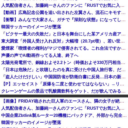
人気配信者さん、加藤純一さんのファンに「RUSTでお気に入りの配信者が負けて嫌だよな？空気読めってなるよな？その結果がVCR。お前らVCR向いて...
【動画】広島記念公園を追い出された左翼さん、流石にキモすぎて炎上
【衝撃】みんなで大家さん、ガチで『深刻な状態』になってしまう・・・・
韓国サッカーのイメージが墜落
「ピクサー最大の失敗だ」と日本を舞台にした某アメリカ産アニメが話題に、日本と韓国の両方に失礼すぎるわ……
東大調査「外国人受け入れ反対」大幅増（20.7pt増）、若い世代で増加幅大
愛煙家「喫煙者の権利がマジで侵害されてる。これ合法ですから。いくら税金を我々が払ってるんだと。副流煙もクソもあるのかな」
声優の声でAI動画作ってる人達、終了へ
太陽光発電所で、銅線およそ2.2トン（時価およそ330万円相当）盗んだなど、ベトナム国籍（無職）２人逮捕、盗まれた銅線の半分はすでに売却 富山で...
「日本は危険だ」と吹聴したのを真に受けた中国人旅行客、だが代替旅行先が日本ほど安全ではなかった結果……
「盗人たけだけしい」中国国防省が防衛白書に反発…日本の新型軍国主義と批判！
【P】エッセイスト「原爆を二度と使わせてはならない」→リプ「もちろん中国の核も非難する？」→即ブロック
クレーンゲームの景品で乳酸菌飲料をゲット、だが飲んでみると妙に酸っぱくて体調が悪化してしまい……
オンライン会見に顔を出さず出席した男性、他の職員に促され顔を出してみた結果ｗｗｗｗｗ
【画像】FRIDAY砲された巨人軍のエースさん、隣の女子が絶対に美人だと話題になるｗｗｗｗｗｗ
スペースXのロケット残骸、月に衝突 人工物で過去最大級 [8/7]
人気配信者さん、加藤純一さんのファンに「RUSTでお気に入りの配信者が負けて嫌だよな？空気読めってなるよな？その結果がVCR。お前らVCR向いて...
経済崩壊の中国・広東省の工場にて経営者が従業員に半年以上給料未払いした挙句高飛び。工場は空っぽに
中国企業Zbtlink製ルーター20機種にバックドア、外部から完全制御のおそれ！
「あのヤフコメ民すらドン引きしてて草」と某事件の衝撃的な公判が話題に、なんか変な力が働いてんのかってくらい……
韓国サッカーのイメージが墜落
石破茂前総理「ウクライナが核放棄しなければロシア侵攻しなかった」！