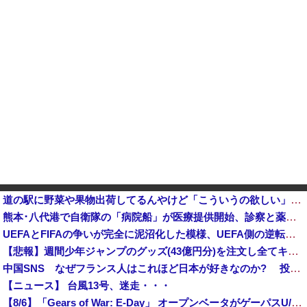
道の駅に野菜や果物出荷してるんやけど「こういうの欲しい」とかある？他
熊本･八代港で自衛隊の「病院船」が医療提供開始、診察と薬剤処方…被災者向け大浴場も！
UEFAとFIFAの争いが完全に泥沼化した模様、UEFA側の逆転敗北すらあり得るような情勢に……
【悲報】週間少年ジャンプのグッズ(43億円分)を注文し全てキャンセルした女逮捕・・・
中国SNS なぜフランス人はこれほど日本が好きなのか? 投稿では「中国人も日本が好き」「普通の人は…」[8/6]
【ニュース】 台風13号、迷走・・・
【8/6】「Gears of War: E-Day」 オープンベータがゲーパスU/PCで参加可能！お