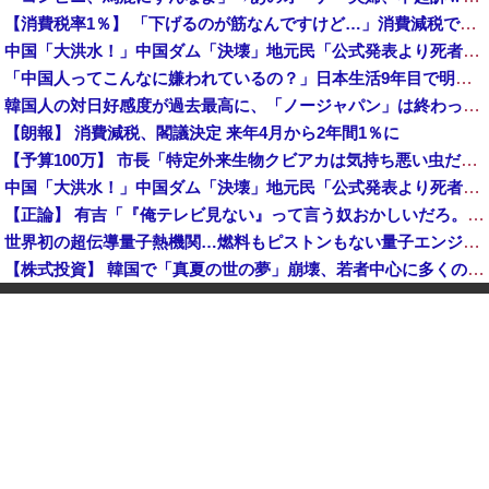
【消費税率1％】 「下げるのが筋なんですけど…」消費減税で値下がりする分と同じだけ商品を値上げして店頭価格を変えない店も
中国「大洪水！」中国ダム「決壊」地元民「公式発表より死者多い！」中国政府「住民拘束！（安否不明」中国当局「救助隊動画も削除」台風13号「三峡ダム接近中」→
「中国人ってこんなに嫌われているの？」日本生活9年目で明かす本心！
韓国人の対日好感度が過去最高に、「ノージャパン」は終わった？＝ネット「中国より100倍いい」
【朗報】 消費減税、閣議決定 来年4月から2年間1％に
【予算100万】 市長「特定外来生物クビアカは気持ち悪い虫だしそんな需要ないと思う」1匹300円相当の報奨金→初日に42万取られ焦り
中国「大洪水！」中国ダム「決壊」地元民「公式発表より死者多い！」中国政府「住民拘束！（安否不明」中国当局「救助隊動画も削除」台風13号「三峡ダム接近中」→
【正論】 有吉「『俺テレビ見ない』って言う奴おかしいだろ。団子屋で『団子食べない』って言うか？」
世界初の超伝導量子熱機関…燃料もピストンもない量子エンジンが回った！
【株式投資】 韓国で「真夏の世の夢」崩壊、若者中心に多くの人が「人生オワタ」―中国メディア
【動画】 石破「公約を果たすというが、減税しますは公約ではない。検討を加速するというのが公約だ」
中国人に聞いた「一番悪いと思う国は？」 →1位中国
【朗報】 消費減税、閣議決定 来年4月から2年間1％に
グリーンコーラとかいうやつ飲んだ？
K-POPアイドルの約半数が3年後には姿を消す…損益分岐点突破は4％未満
韓国型イージス搭載の次世代駆逐艦「KDDX」1番艦…2032年竣工と公示！