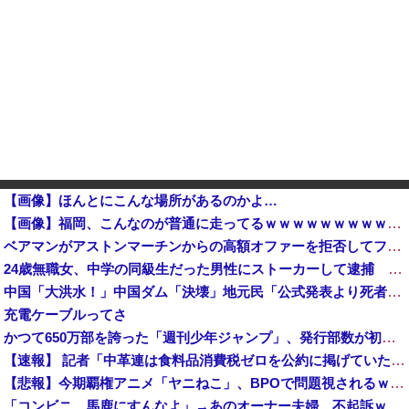
【画像】ほんとにこんな場所があるのかよ…
【画像】福岡、こんなのが普通に走ってるｗｗｗｗｗｗｗｗｗｗｗｗｗｗｗｗ
ベアマンがアストンマーチンからの高額オファーを拒否してフェラーリ（FDA）との契約を延長との情報他
24歳無職女、中学の同級生だった男性にストーカーして逮捕 全く親しくないのに20回以上物品贈る
中国「大洪水！」中国ダム「決壊」地元民「公式発表より死者多い！」中国政府「住民拘束！（安否不明」中国当局「救助隊動画も削除」台風13号「三峡ダム接近中」→
充電ケーブルってさ
かつて650万部を誇った「週刊少年ジャンプ」、発行部数が初の100万部割れ
【速報】 記者「中革連は食料品消費税ゼロを公約に掲げていたが？」→階猛氏「そ、それは財源確保という条件付き」
【悲報】今期覇権アニメ「ヤニねこ」、BPOで問題視されるｗｗｗｗｗ
「コンビニ、馬鹿にすんなよ」→あのオーナー夫婦、不起訴ｗｗｗｗｗｗｗｗｗ