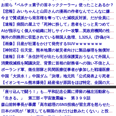
お前ら『ペルチェ素子の首ネッククーラー』使ったことあるか？
【悲報】みいちゃんと山田さんの漫画の作者なんでこんなに嫌われてるんだろうな
今まで賛成派から発言権を奪っていた減税反対派、だが全員に発言権が与えられるように方式変更された途端……
【速報】病院の屋上で「死神に扮して」患者をじっと見つめていた男性を逮捕
AIが指示なく個人や組織に対しサイバー攻撃…英政府機関の性能評価試験中！
海外の刑務所に収監されている韓国人急増、1,325人（詐偽が4分の1） 日本には254人
【画像】日産が社運をかけて発売するSUVｗｗｗｗｗｗｗ
【神対応】任天堂、熊本地震の被災者向けに製品修理を無償対応へ！さらに義援金5000万円を寄付！！
【速報】日本「永住許可が出たら生活保護貰おうなんて外国人が増えては困る。日本人以上の水準のみ許可」
消費税減税を閣議決定、背景に首相の財務省への強い不信と人事介入の示唆 歴代政権に増税を主導してきた財務省、高市内閣に完全敗北
ポーランド軍、衛生部隊と民間医療従事者が参加した戦場医療訓練を実施！
中国「大洪水！」中国ダム「決壊」地元民「公式発表より死者多い！」中国政府「住民拘束！（安否不明」中国当局「救助隊動画も削除」台風13号「三峡ﾀﾞ...
【イオンモール熊本爆発】経産省が原因をほぼ特定、全国の大規模施設でガス供給設備の点検要請にまで発展する事態に・・・
「BYD Raccoと違って日本の軽規格では欧州には通用しない」と自動車系ライターが示唆、だが速攻で反例を提示されて即落ち二コマ状態に……
「座り込んで闘う！」も…平和記念公園に滞留の極左活動家ら 広島県警が全員排除
【悲報】今期覇権アニメ「ヤニねこ」、BPOで問題視されるｗｗｗｗｗ
「生きる。」 第三部＜宇宙激震編＞ 第３９９話
【悲報】ドジャースファン、大谷翔平にブチギレてしまう！！！！！！
森山前幹事長が暴露「高市総理のSNS投稿が習主席を怒らせた」 「その投稿が中国側（習近平主席）を怒らせ、日中関係をこじらせる大きなきっかけになった」
【悲報】今期覇権アニメ「ヤニねこ」、BPOで問題視されるｗｗｗｗｗ
日本のX民が「被災しても韓国の水だけは飲みたくない」と投稿したのが韓国にバレてしまうw
【悲報】米軍、『完全終了』のお知らせ・・・・・