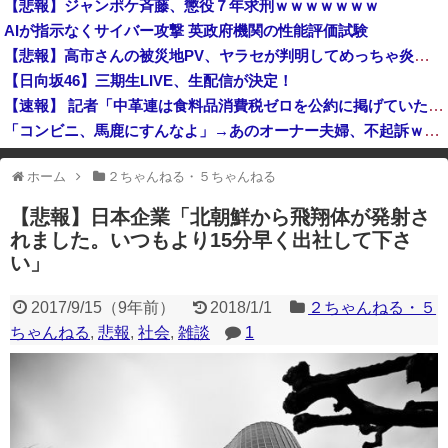
【悲報】ジャンポケ斉藤、懲役７年求刑ｗｗｗｗｗｗｗ
【復活】「日本製メモリ」に世界中から注文殺到 米マイクロンが１兆５０００億円を表明
AIが指示なくサイバー攻撃 英政府機関の性能評価試験
女性を殺害し山に捨てた無職ベトナム人、安定の”在留資格なし”だった
【悲報】高市さんの被災地PV、ヤラセが判明してめっちゃ炎上・・・・・・・・・
【日向坂46】三期生LIVE、生配信が決定！
【速報】 記者「中革連は食料品消費税ゼロを公約に掲げていたが？」→階猛氏「そ、それは財源確保という条件付き」
「コンビニ、馬鹿にすんなよ」→あのオーナー夫婦、不起訴ｗｗｗｗｗｗｗｗｗ
中国「大洪水！」中国ダム「決壊」地元民「公式発表より死者多い！」中国政府「住民拘束！（安否不明」中国当局「救助隊動画も削除」台風13号「三峡ダム接近中」→
ホーム
２ちゃんねる・５ちゃんねる
※アドブロック等の広告非表示プラグインやアドオンを利用している場合、
一部のコンテンツが表示されなくなったり、サイト全体のレイアウトが崩れ
【悲報】日本企業「北朝鮮から飛翔体が発射さ
たりする場合があります。
れました。いつもより15分早く出社して下さ
い」
2017/9/15
（
9年前
）
2018/1/1
２ちゃんねる・５
ちゃんねる
,
悲報
,
社会
,
雑談
1