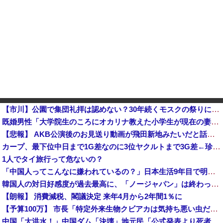
【市川】公園で集団礼拝は認めない？30年続くモスクの祭りに異変 元参政党の市議とムスリムは「直接話そ
既婚男性「大学院生のころにオカリナ教えた小学生が現在の妻ですね」→ネット大荒れｗｗｗｗ
【悲報】 AKB公演後のお見送り動画が飛田新地みたいだと話題に・・・
カープ、最下位中日まで1G差なのに3位ヤクルトまで3G差←珍しい状況他
1人でタイ旅行って危ないの？
「中国人ってこんなに嫌われているの？」日本生活9年目で明かす本心！
韓国人の対日好感度が過去最高に、「ノージャパン」は終わった？＝ネット「中国より100倍いい」
【朗報】 消費減税、閣議決定 来年4月から2年間1％に
【予算100万】 市長「特定外来生物クビアカは気持ち悪い虫だしそんな需要ないと思う」1匹300円相当の報奨金→初日に42万取られ焦り
中国「大洪水！」中国ダム「決壊」地元民「公式発表より死者多い！」中国政府「住民拘束！（安否不明」中国当局「救助隊動画も削除」台風13号「三峡ダム接近中」→