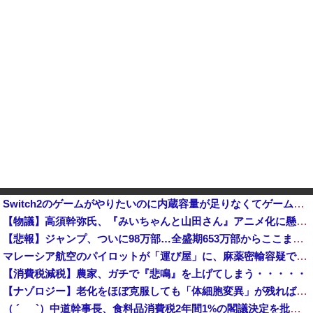
Switch2のゲームがやりたいのに内蔵容量が足りなくてゲームができない
【物議】高須幹弥氏、『みいちゃんと山田さん』アニメ化に懸念「グッズ化といった商業的なお祭り騒ぎは控えるべき」
【悲報】ジャンプ、ついに98万部…全盛期653万部からここまで落ちる他
マレーシア航空のパイロットが「運び屋」に、麻薬密輸容疑で拘束…最高刑は死刑！
【消費税減税】農家、ガチで『悲鳴』を上げてしまう・・・・・
【ナゾロジー】老化をほぼ克服しても「体細胞変異」が残ればヒトの寿命は156年、数理モデルで推定
（ ´_ゝ`）中道幹事長、食料品消費税2年間1%の閣議決定を批判 → 記者「中道改革連合は食料品消費税ゼロを公約に掲げていたが？」→ 階猛氏「