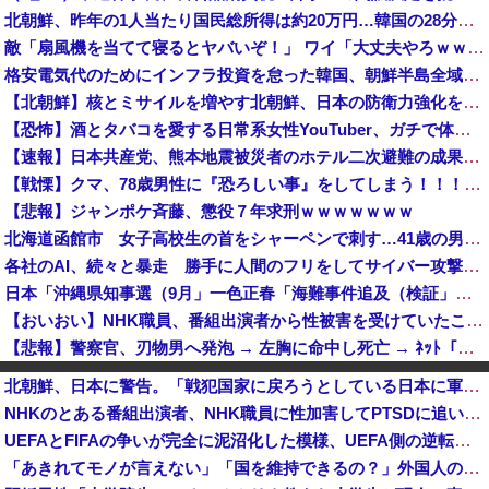
北朝鮮、昨年の1人当たり国民総所得は約20万円…韓国の28分の1！
敵「扇風機を当てて寝るとヤバいぞ！」 ワイ「大丈夫やろｗｗｗ」扇風機ポチー
格安電気代のためにインフラ投資を怠った韓国、朝鮮半島全域を猛暑が直撃してしまった結果……
【北朝鮮】核とミサイルを増やす北朝鮮、日本の防衛力強化を見て突然「平和」を語り始める
【恐怖】酒とタバコを愛する日常系女性YouTuber、ガチで体が終わる・・・
【速報】日本共産党、熊本地震被災者のホテル二次避難の成果はウチだとアレオレ詐欺をはじめる
【戦慄】クマ、78歳男性に『恐ろしい事』をしてしまう！！！！！！！
【悲報】ジャンポケ斉藤、懲役７年求刑ｗｗｗｗｗｗｗ
北海道函館市 女子高校生の首をシャーペンで刺す…41歳の男を現行犯逮捕 面識なし [8/5]
各社のAI、続々と暴走 勝手に人間のフリをしてサイバー攻撃を仕掛ける事件が相次ぐ
日本「沖縄県知事選（9月」一色正春「海難事件追及（検証」八重山日報「抗議団体が危険航行（生徒乗せ制限区域侵入」第三者委員会「抗議団体の構成組織は...
【おいおい】NHK職員、番組出演者から性被害を受けていたことが発覚「PTSDと診断されるも、復職時に異動希望かなわず」
【悲報】警察官、刃物男へ発泡 → 左胸に命中し死亡 → ﾈｯﾄ「手足を狙え」「過剰防衛だ」と批判の声…
【速報】日本製メモリに世界中から注文殺到！！！ １兆５０００億円で工場増築へ
北朝鮮、日本に警告。「戦犯国家に戻ろうとしている日本に軍事的選択肢を検討」
日本「熊本地震（震度7」イオンモール熊本「LPG漏れて爆発（液化石油ｶﾞｽ」日本「爆発で火災が吹き飛ぶ（爆轟発生説」ハビタ「遺族説明の虚偽を認め...
NHKのとある番組出演者、NHK職員に性加害してPTSDに追い込み休職させていた・・・
反高市な自民党議員がモーニングショーに生出演、すると普段は自民を叩きまくりの某出演者が……
UEFAとFIFAの争いが完全に泥沼化した模様、UEFA側の逆転敗北すらあり得るような情勢に……
フェミさん「女性視点の避難所を提言します」
「あきれてモノが言えない」「国を維持できるの？」外国人の永住許可要件の厳格化で在日中国人の本音は？
なんかファミマとかでグリーンコーラっての売ってたけどどうなん？