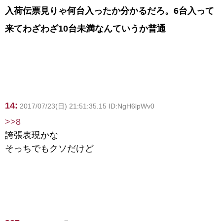
入荷伝票見りゃ何台入ったか分かるだろ。6台入って
来てわざわざ10台未満なんていうか普通
14:
2017/07/23(日) 21:51:35.15 ID:NgH6lpWv0
>>8
誇張表現かな
そっちでもクソだけど