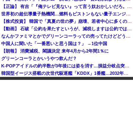
【正論】 有吉「『俺テレビ見ない』って言う奴おかしいだろ。団子屋で『団子食べない』って言うか？」
世界初の超伝導量子熱機関…燃料もピストンもない量子エンジンが回った！
【株式投資】 韓国で「真夏の世の夢」崩壊、若者中心に多くの人が「人生オワタ」―中国メディア
【動画】 石破「公約を果たすというが、減税しますは公約ではない。検討を加速するというのが公約だ」
なんかファミマとかでグリーンコーラっての売ってたけどどうなん？
中国人に聞いた「一番悪いと思う国は？」 →1位中国
【朗報】 消費減税、閣議決定 来年4月から2年間1％に
グリーンコーラとかいうやつ飲んだ？
K-POPアイドルの約半数が3年後には姿を消す…損益分岐点突破は4％未満
韓国型イージス搭載の次世代駆逐艦「KDDX」1番艦…2032年竣工と公示！
玉川徹「包丁男を結果的に死刑にしたことになる」←これどう思う？？？
中国「大洪水！」三峡ダム「大雨で増水（台風直撃前」中国ダム「緊急放流！」中国鉄道「列車が走行中に流される」中国避難所「支援物資は有料です」謎の勢力「え」→
【速報】 玉川徹「死んでいなければ銃刀法違反と公務執行妨害、警察官が事実上の死刑にした」
日本が長距離巡航ミサイルの試験発射に成功！北朝鮮が激怒「日本が戦争国家になろうとしている」「絶対に傍観しない、必ず後悔させる」
中国人のリウさん、新エネ車で国境越えたら遠隔操作で30時間ロックされる！
【韓国株】 7月のKOSPI 28.9％下落…通貨危機を超える過去最大の下げ幅