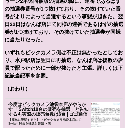
ゥーン2本体同梱版の抽選の際に、連番であるはず
の抽選券番号が1つ抜けており、その抜けていた番
号がよりによって当選するという事態が起きた。翌
日22日はなんば店にて同様の連番であるはずの抽選
券が1つ抜けており、その抜けていた抽選券が同様
に当たりだった。
いずれもビックカメラ側は不正は無かったとしてお
り、水戸駅店は翌日に再抽選、なんば店は複数の店
員で配ったために一部が抜けたと主張。詳しくは下
記該当記事を参照。
（おわり）
今度はビックカメラ池袋本店がやらか
す 「Switch10台の販売を抽選」と告知
するも実際の販売台数は6台 | ゴゴ通信
【簡単に説明すると】 ・ビックカメラ池袋本店にて
Switch10台を抽選と告知 ・実