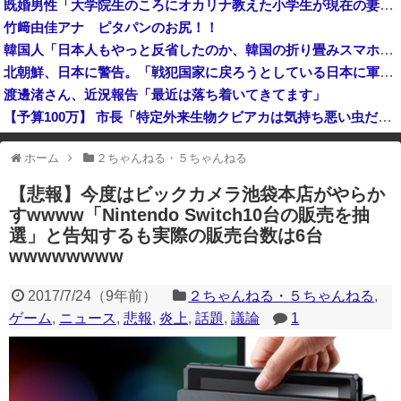
既婚男性「大学院生のころにオカリナ教えた小学生が現在の妻ですね」→ネット大荒れｗｗｗｗ
【悲報】ヒカルさん、落語の途中で『異常事態』が発生してしまう！！！！！
竹﨑由佳アナ ピタパンのお尻！！
某野党議員が「自分を批判する垢は工作垢だ」と示唆、複数の一般人アカウントを晒し上げにしてしまい……
韓国人「日本人もやっと反省したのか、韓国の折り畳みスマホが欲しくて欲しくて我慢できないみたいです」
なんかファミマとかでグリーンコーラっての売ってたけどどうなん？
北朝鮮、日本に警告。「戦犯国家に戻ろうとしている日本に軍事的選択肢を検討」
渡邊渚さん、近況報告「最近は落ち着いてきてます」
【予算100万】 市長「特定外来生物クビアカは気持ち悪い虫だしそんな需要ないと思う」1匹300円相当の報奨金→初日に42万取られ焦り
イオンモール熊本の爆発、ガス管に残っていたLPガスが漏れたことが原因か 経産省が全国の大規模施設でガス供給設備の点検要請
ホーム
２ちゃんねる・５ちゃんねる
※アドブロック等の広告非表示プラグインやアドオンを利用している場合、
一部のコンテンツが表示されなくなったり、サイト全体のレイアウトが崩れ
【悲報】今度はビックカメラ池袋本店がやらか
たりする場合があります。
すwwww「Nintendo Switch10台の販売を抽
選」と告知するも実際の販売台数は6台
wwwwwwww
2017/7/24
（
9年前
）
２ちゃんねる・５ちゃんねる
,
ゲーム
,
ニュース
,
悲報
,
炎上
,
話題
,
議論
1