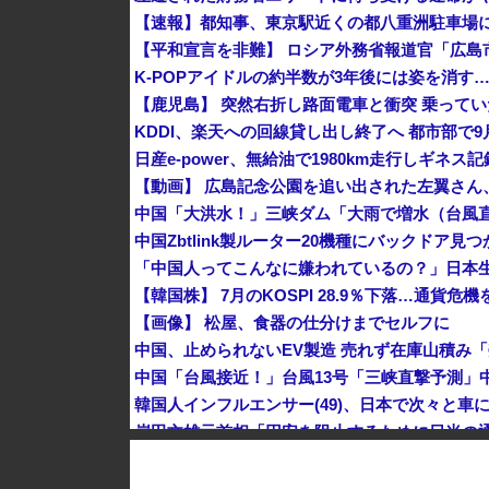
K-POPアイドルの約半数が3年後には姿を消す
KDDI、楽天への回線貸し出し終了へ 都市部で9
【動画】 広島記念公園を追い出された左翼さん
中国Zbtlink製ルーター20機種にバックドア見
「中国人ってこんなに嫌われているの？」日本
【韓国株】 7月のKOSPI 28.9％下落…通貨
【画像】 松屋、食器の仕分けまでセルフに
韓国人インフルエンサー(49)、日本で次々と車に
中国とロシア海軍艦艇4隻が日本列島を一周…