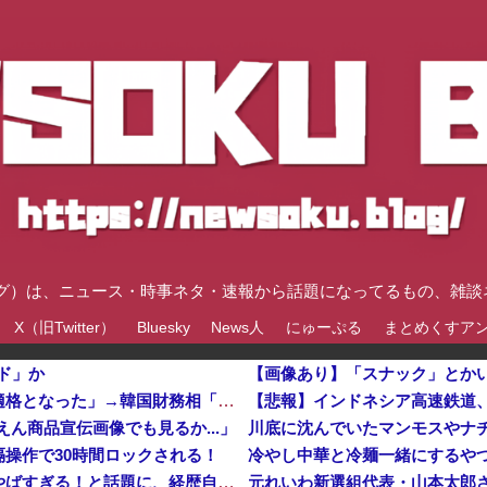
速ブログ）は、ニュース・時事ネタ・速報から話題になってるもの、雑
X（旧Twitter）
Bluesky
News人
にゅーぷる
まとめくすア
ド」か
【画像あり】「スナック」とか
ブルームバーグ「韓国株式市場はすでに投資不適格となった」→韓国財務相「韓国経済は絶好調！ 韓国市場は安泰!!」……まあ、うん。国外からどう認識されているのかって問題だから……さ
ん商品宣伝画像でも見るか...」
操作で30時間ロックされる！
冷やし中華と冷麺一緒にするや
左遷された財務省エリートに待ち受ける運命がやばすぎる！と話題に、経歴自体はとんでもないものだが……
元れいわ新選組代表・山本太郎