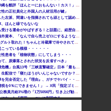
有名配信者さん、ジャングリア沖縄を酷評「ほんとーにおもんない！カス！」→炎上→逆に配信でブチギレ反論！絶叫しながら熱弁「誰かが声を上げないといけ...
女性の正社員化と外国人の人材活用が鍵」
防弾ガラスの件で誤情報を拡散した左派、間違いを指摘されても頑として認めなかった結果……
車、ほんと碌でもないな
左遷された財務省エリートに待ち受ける運命がやばすぎる！と話題に、経歴自体はとんでもないものだが……
日本のフォント企業を買収した海外資本、「なんで自ら売上ゼロにするようなことするの」とドン引きするような方針転換を……
X民「クレーンゲームで飲むヨーグルト取れた！ちゃんと冷蔵庫で冷やされてたし問題ないよねｗ」ｸﾞﾋﾞｯ→結果ｗｗｗｗｗｗｗ
起こっている模様・・・・・・
女性患者を「植物状態」にしてしまう・・・
めて、原爆落とされた状況を反省すべき」
中国「大洪水！」三峡ダム「決壊危機」台風13号「三峡直撃確定」日本「最も強い勢力で接近！（伊勢湾台風級」台風13号と15号「中国本土でぶつかり合...
ショートスリーパー堀大輔さん、生配信で「寝たほうがいんじゃないですか？」というコメントにブチギレ！ガチで怖すぎると話題に・・・
【悲報】リュウジ氏、冷やし中華を完全否定した『理由』、ガチでヤバイ・・・・・・
【悲報】財務省「レジ都合で消費税を0％にできません！」 → X民「指定ゴミ袋を買ってレシート見たら消費税はゼロになるんだけど？」ｗｗｗｗｗｗｗｗ...
【速報】人事院、2年連続で国家公務員月給3%増の「1万5056円」引き上げ勧告 2年で6%超え
ンになった『原因』、ついに判明する・・・・・
『クローバー』全巻「99円」セール！全43巻「22,704円」→「4,257円」！実写ドラマ化もされたチャンピオンが誇る名作ヤンキー漫画！『ドロ...
【平和宣言を非難】ロシア外務省報道官「広島市長は『偽りの呪文』繰り返している」