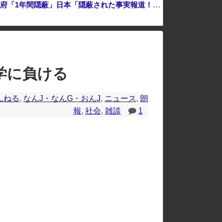
中国「衝突事故！（2025年」中国軍と中国海警局「フィリピン船の追跡中に衝突！（8/11」中国「2人死亡」中国政府「1年間隠蔽」日本「隠蔽された事実報道！（2026年」→
のレイアウトが崩れたりする場合があります。
大学に負ける
んねる
,
なんJ・なんG・おんJ
,
ニュース
,
朗
報
,
社会
,
雑談
1