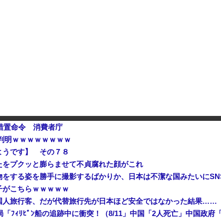
でも国家沈没させられるぞ』
入警戒をしつつ円売りが続行
人気女性配信者さん、全財産がバ
ｗｗ
措置命令 消費者庁
判明ｗｗｗｗｗｗｗｗ
ようです】 その７８
たをプクッと膨らませて不貞腐れた顔がこれ
をする姿を勝手に撮影するばかりか、日本は不潔な国みたいにSN
子がこちらｗｗｗｗｗ
国人旅行客、だが代替旅行先が日本ほど安全ではなかった結果……