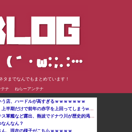
談ネタまでなんでもまとめています！
ンテナ
ねらーアンテナ
いう店、ハードルが高すぎるｗｗｗｗｗｗｗ
【悲報】インドネシア高速鉄道、上半期だけで前年の赤字を上回ってしまうwwwwwwwwwwwwwwwwwwwwwwwwwwwwwwwwwwwwwwwwwwwww他
川底に沈んでいたマンモスやナチス軍艦など露出、熱波でドナウ川が歴史的渇水！
つなんなん？
さん、現在の様子がこちらｗｗｗｗｗ