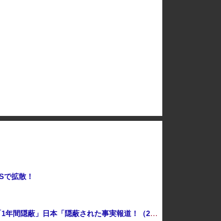
【悲報】倉持由香、息子の「自閉スペクトラム症」診断にショックで涙… 見逃していた乳幼児期のサインとは？
レる → 金額がヤバすぎるｗｗｗｗｗｗ
【悲報】ケンコバがコロナの特殊すぎる後遺症に苦しんでいる模様…お前らの周りにもこんな奴いる？
デニー支援の小沢一郎氏（一般人）、辺野古沖事故について「玉城デニー知事の責任ではないが、不幸な出来事を悪宣伝に利用する人がいる」
岸田文雄元首相「円安を阻止するために日米の通貨当局が実施した為替介入は一時しのぎに過ぎない」
Sで拡散！
中国「衝突事故！（2025年」中国軍と中国海警局「ﾌｨﾘﾋﾟﾝ船の追跡中に衝突！（8/11」中国「2人死亡」中国政府「1年間隠蔽」日本「隠蔽された事実報道！（2026年」→