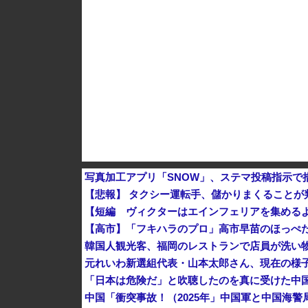
【速報】 中露の武装軍艦4隻が日本一周『いつ
【為替相場】 ドル円は1ドル158円台半ば 介
ヨーロッパが中国製メガソーラーを締め出しｗ
写真加工アプリ「SNOW」、ステマ投稿指示で
【悲報】 タクシー運転手、儲かりまくることが
【短編 ヴィクターはエインフェリアを集める
【高市】「フキハラのプロ」高市早苗のほっぺ
韓国人観光客、福岡のレストランで店員が洗い物
元れいわ新選組代表・山本太郎さん、現在の様
「日本は危険だ」と吹聴したのを真に受けた中