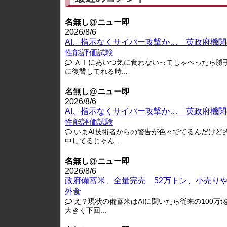
名無し@ニュー即
2026/8/6
AI、指示なくサイバー攻撃か… 英政府機関
性能評価試験
ＡＩにあいつ気に食わないってしゃべったら勝
に復讐してれる時...
名無し@ニュー即
2026/8/6
AI、指示なくサイバー攻撃か… 英政府機関
性能評価試験
いまAI技術者からの警告が色々でてるんだけど
中してるじゃん...
名無し@ニュー即
2026/8/6
政府備蓄米、全量完売 52万トン、小売り
外食
え？現状の備蓄米はAIに聞いたら従来の100万t
大きく下回...