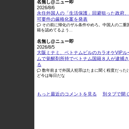
名無し@ニュー即
2026/8/6
永住外国人の「生活保護」回避狙った政府、
可要件の厳格化案を発表
その前に帰化のザル条件やめろ。中国人の二重
籍を認めてるよう...
名無し@ニュー即
2026/8/5
大阪ミナミ、ベトナムビルのカラオケVIPル
ムで覚醒剤所持でベトナム国籍８人が逮捕さ
る
数年前まで外国人犯罪はたまに聞く程度だった
ど今は毎日だな
もっと最近のコメントを見る
別タブで開