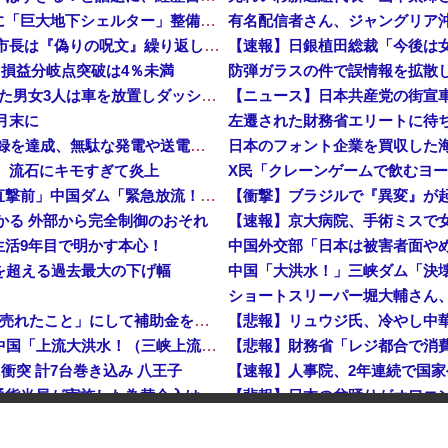
【速報】都知事、東京駅近くの都八重洲駐車場に「巨大地下シェルター」整備を正式表明他
【平和宣言を非難】 ロシア外務省報道官「広島市長は『偽りの呪文』繰り返している」
【速報】日銀植田総裁「今後は
…損益分岐点突破は4％未満
【鹿児島】 突然右折し路面電車と衝突 乗っていた男女3人は車を放置しダッシュで逃走中
【ニュース】日本共産党の街宣
月末に
日産e-power、無給油で1980km走行しギネス記録を達成、無駄な発電や送電ロスなくEVよりエコを証明
、流石にキモすぎて炎上
中国「大洪水！」三峡ダム「大雨で増水（台風直撃前」中国ダム「緊急放流！」中国鉄道「列車が走行中に流される」中国避難所「支援物資は有料です」謎の勢力「え」→
【衝撃】ブラジルで『異変』が
つかる 外部から完全制御のおそれ
【速報】京大病院、手術ミスで
生活9年目で明かす本心！
中国外交部「日本は被害者面や
危機を超える過去最大の下げ幅
中国、止められないEV製造 売れず在庫山積み「売れたこと」にして補助金を騙し取る事案を思いつきが横行
中国「台風接近！」台風13号「三峡直撃予測」中国「上流大洪水！（三峡上流」中国都市「8/5の映像（動画」三峡ダム「緊急放流（決壊危機」中国「下流大水害（震え声」→
衝突 計7台巻き込み 八王子
岸田文雄元首相「円安を阻止するために日米の通貨当局が実施した為替介入は一時しのぎに過ぎない」
【悲報】日本の盆踊りがオワコ
防衛省が全航路を公開！
「あきれてモノが言えない」「国を維持できるの？」外国人の永住許可要件の厳格化で在日中国人の本音は？