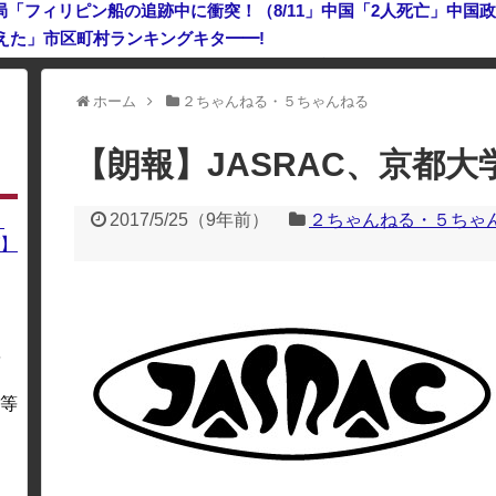
えた」市区町村ランキングキタ━━!
ン」は終わった？＝ネット「中国より100倍いい」
ホーム
２ちゃんねる・５ちゃんねる
利用している場合、一部のコンテンツが表示されなくなったり、サイト全体
【朗報】JASRAC、京都
2017/5/25
（
9年前
）
２ちゃんねる・５ちゃ
】
】
を
・
等