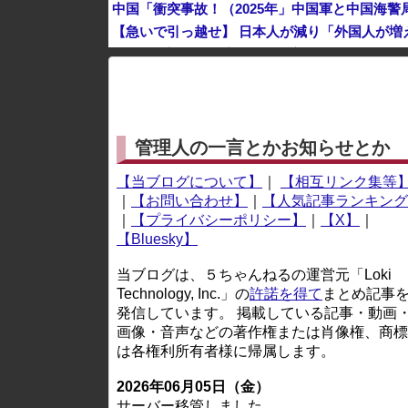
【急いで引っ越せ】 日本人が減り「外国人が増
韓国人の対日好感度が過去最高に、「ノージャパ
※アドブロック等の広告非表示プラグインやアドオンを
管理人の一言とかお知らせとか
【当ブログについて】
｜
【相互リンク集等
｜
【お問い合わせ】
｜
【人気記事ランキング
｜
【プライバシーポリシー】
｜
【X】
｜
【Bluesky】
当ブログは、５ちゃんねるの運営元「Loki
Technology, Inc.」の
許諾を得て
まとめ記事
発信しています。 掲載している記事・動画
画像・音声などの著作権または肖像権、商標
は各権利所有者様に帰属します。
2026年06月05日（金）
サーバー移管しました。