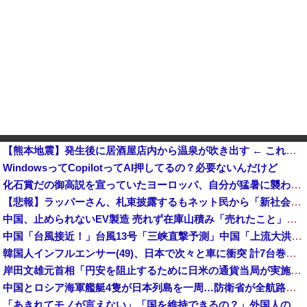
【熊本地震】発生後に居酒屋店内から温泉が吹き出す ← これ前触れじゃね？
WindowsってCopilotってAI押してるの？必要ないんだけど
化石賞だの御高説を宣っていたヨーロッパ、自分が猛暑に襲われると為すすべべもなくダメージを受けてしまい
【悲報】ラッパーさん、札束披露するもネット民から「新社会人の初ボーナスくらいしかない」と笑われる他
中国、止められないEV製造 売れず在庫山積み「売れたこと」にして補助金を騙し取る事案を思いつきが横行
中国「台風接近！」台風13号「三峡直撃予測」中国「上流大洪水！（三峡上流」中国都市「8/5の映像（動画」三峡ダム「緊急放流（決壊危機」中国「下流大水害（震え声」→
韓国人インフルエンサー(49)、日本で次々と車に衝突 計7台巻き込み 八王子
岸田文雄元首相「円安を阻止するために日米の通貨当局が実施した為替介入は一時しのぎに過ぎない」
中国とロシア海軍艦艇4隻が日本列島を一周…防衛省が全航路を公開！
「あきれてモノが言えない」「国を維持できるの？」外国人の永住許可要件の厳格化で在日中国人の本音は？