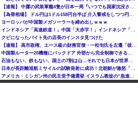
【速報】 中露の武装軍艦4隻が日本一周『いつでも国家沈没させられるぞ』
【為替相場】 ドル円は1ドル158円台半ば 介入警戒をしつつ円売りが続行
ヨーロッパが中国製メガソーラーを締め出しｗｗｗ
インドネシア「高速鉄道！」中国「大赤字！」インドネシア「運営会社の株式購入！（負債対策」中国「はい（巨額負債」インドネシア「700km延伸計画！（実質中止」→
クビになったバイト先の店長のインスタ見つけた
【速報】 高市政権、エース級の財務官僚・一松旬氏を左遷「彼は協力的でなかった」財務省の言いなりではないことが判明
中国製ルーター20機種にバックドア 外部から完全制御できる機能が仕込まれていた
石油もない、鉄もない、国土の7割は山…それでも日本が世界屈指の経済大国になれた「勤勉さ」以外の勝因！
日本が長距離巡航ミサイルの試験発射に成功！北朝鮮が激怒「日本が戦争国家になろうとしている」「絶対に傍観しない、必ず後悔させる」
アメリカ・ミシガン州の民主党予備選挙 イスラム教徒の“急進左派”候補が勝利確実に⋯トランプ氏は批判
日本「熊本地震」ハビタ「従業員2人亡くなる」営業部長「イオンのスタッフに制止されなかった」日本「部長が連絡後の店員行動を証言（謎」イオン「再入館可能の事実ない」→
K-POPアイドルの約半数が3年後には姿を消す…損益分岐点突破は4％未満
ついに国産ヒューマノイド登場、人手不足深刻化の医療・製造現場などでの活用想定！
【衝撃】 中国製ルーター20機種にバックドア発見！ ネットに繋ぐだけで35秒ごとに中国のサーバーと通信
ダイソーの220円のUSBケーブルが3ヶ月でダメになったんやが