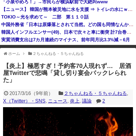
「小泉やめろ！」→市民らが横浜駅前で大絶叫www
（ ´_ゝ`）中国、広島原爆投下から８１年を迎えたことを受け「日本は原爆被害者の立場で同情を買おうとするのを止めろ」
【ニュース】 韓国が熊本被災地に水を支援 ⇒ トイレの水にｗｗｗｗｗｗｗ
【大阪】マスコミ「警察官が発砲し“刃物男”死亡！」 → ネットで拡散された現場の無修正動画で衝撃の真相が発覚 → ………
TOKIO～光を求めて～ 二部 第１１０話
岸田文雄元首相「円安を阻止するために日米の通貨当局が実施した為替介入は一時しのぎに過ぎない」
中国外務省「日本は原爆落とされて当然。どの国も同情なんかしない」
韓国人インフルエンサー(49)、日本で次々と車に衝突 計7台巻き込み 八王子
実質消費支出は7カ月連続のマイナス、前年同月比3.3%減－6月
世界初の超伝導量子熱機関…燃料もピストンもない量子エンジンが回った！
ホーム
２ちゃんねる・５ちゃんねる
※アドブロック等の広告非表示プラグインやアドオンを利用している場合、
一部のコンテンツが表示されなくなったり、サイト全体のレイアウトが崩れ
【炎上】極悪すぎ！予約客70人現れず… 居酒
たりする場合があります。
屋Twitterで悲鳴「貸し切り宴会バックレられ
た」
2017/3/16
（
9年前
）
２ちゃんねる・５ちゃんねる
,
X（Twitter）・SNS
,
ニュース
,
炎上
,
議論
2