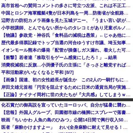
高市首相への賛同コメントの多さに苛立つ左派、これは不正工作に違いない！と確信してしまった結果……
中国とロシア海軍艦艇4隻が日本列島を一周…防衛省が全航路を公開！
辺野古の防犯カメラ画像を見た玉城デニー、「うまい言い訳が思いつかなかったからそれかよ」と有権者を呆れさせるコメントを……
小学校講師、とんでもない所からのタレコミがあり児童ポルノ禁止法違反で逮捕
【物議】参政党・神谷氏「食料品の減税は愚策」←じゃあ他にどんな経済対策があるんだよ？
歴代最多得票記録でトップ当選の河合ゆうすけ市議、埼玉知事選（来年８月）に立候補表明！「埼玉県の外国人問題を解決するには、知事選で保守の政治家が立...
イオンモール熊本の爆発「配管が損傷しガス漏れ、着火した可能性」福岡酸素、経産省に報告
【衝撃】若者達「株取引をゲーム感覚にしたろ！」→結果
消費税減税に反旗…小渕優子氏の主張に「さっさと離党すればいいのに」SNSで逆風…父親から続く「消費税の系譜」とは [8/7]
平和活動家がいなくなると平和 [8/7]
【画像】国連、初の女性総長が誕生か この2人の一騎打ちになりそう
岸田文雄元首相「円安を阻止するために日米の通貨当局が実施した為替介入は一時しのぎに過ぎない」
【正論】ナイナイ岡村に世の夫たちが『大共感』してしまうｗｗｗｗｗｗｗｗ
企業の採用試験でタイムキーパーを志願した人が盛大にミス、グループは険悪になりタイムアップとなったが……
化石賞だの御高説を宣っていたヨーロッパ、自分が猛暑に襲われると為すすべべもなくダメージを受けてしまい……
アメリカには「膨大な量の兵器がある」トランプ大統領が主張…在庫枯渇の報道受け！
【悲報】外国人グループ、田園都市線の橋脚にスプレーで落書きする動画がネットで話題に → ネット「治安悪化の始まり」
【消費減税】日本の社会保障、岐路に 財源5兆円見通し立たず
映画「ちいかわ 人魚の島のひみつ」公開14日間で興行収入50億円突破 最終興収102.8億円の「シン・エヴァ」に並ぶペース
【悲報】東京都民「助けて。通勤時間減らしたいのに都心の近くが最低10万払わないと住めないの」
医者「麻酔かけますよー」 わい(全身麻酔に耐えて見せる！うおおおおおお！！！！)
インフルエンサー「20歳でアルファード一括で買えちゃう私って素敵」