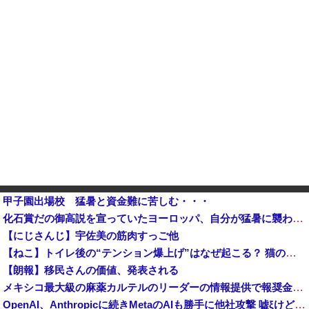
甲子園出場校 猛暑と資金難に苦しむ・・・
化石賞だの御高説を宣っていたヨーロッパ、自分が猛暑に襲われると為すすべべもなくダメージを受けてしまい
【にじさんじ】宇佐美の筋肉すっご他
【ねこ】トイレ後の“テンション爆上げ”はなぜ起こる？ 猫のトイレハイ体験談＆獣医師解説
【朗報】移民さんの価値、発表される
メキシコ最大級の麻薬カルテルのリーダーの情報提供で報奨金約39億円！
OpenAI、Anthropicに続きMetaのAIも勝手に他社攻撃 嘘ξけど何これ流行ってんの？