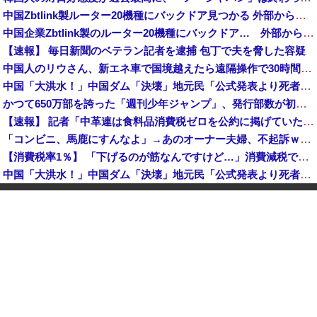
中国Zbtlink製ルーター20機種にバックドア見つかる 外部から完全制御のおそれ
中国企業Zbtlink製のルーター20機種にバックドア… 外部から完全制御のおそれ
【速報】 毎日新聞のベテラン記者を逮捕 包丁で夫を脅した容疑
中国人のリウさん、新エネ車で国境越えたら遠隔操作で30時間ロックされる！
中国「大洪水！」中国ダム「決壊」地元民「公式発表より死者多い！」中国政府「住民拘束！（安否不明」中国当局「救助隊動画も削除」台風13号「三峡ダム接近中」→
かつて650万部を誇った「週刊少年ジャンプ」、発行部数が初の100万部割れ
【速報】 記者「中革連は食料品消費税ゼロを公約に掲げていたが？」→階猛氏「そ、それは財源確保という条件付き」
「コンビニ、馬鹿にすんなよ」→あのオーナー夫婦、不起訴ｗｗｗｗｗｗｗｗｗ
【消費税率1％】 「下げるのが筋なんですけど…」消費減税で値下がりする分と同じだけ商品を値上げして店頭価格を変えない店も
中国「大洪水！」中国ダム「決壊」地元民「公式発表より死者多い！」中国政府「住民拘束！（安否不明」中国当局「救助隊動画も削除」台風13号「三峡ダム接近中」→
「中国人ってこんなに嫌われているの？」日本生活9年目で明かす本心！
韓国人の対日好感度が過去最高に、「ノージャパン」は終わった？＝ネット「中国より100倍いい」
【朗報】 消費減税、閣議決定 来年4月から2年間1％に
【予算100万】 市長「特定外来生物クビアカは気持ち悪い虫だしそんな需要ないと思う」1匹300円相当の報奨金→初日に42万取られ焦り
中国「大洪水！」中国ダム「決壊」地元民「公式発表より死者多い！」中国政府「住民拘束！（安否不明」中国当局「救助隊動画も削除」台風13号「三峡ダム接近中」→
【正論】 有吉「『俺テレビ見ない』って言う奴おかしいだろ。団子屋で『団子食べない』って言うか？」