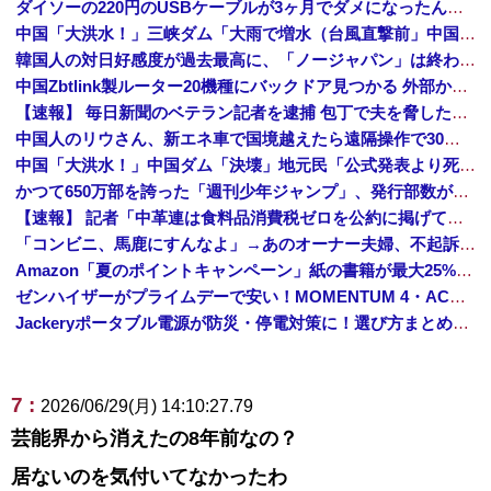
ダイソーの220円のUSBケーブルが3ヶ月でダメになったんやが
中国「大洪水！」三峡ダム「大雨で増水（台風直撃前」中国ダム「緊急放流！」中国鉄道「列車が走行中に流される」中国避難所「支援物資は有料です」謎の勢力「え」→
韓国人の対日好感度が過去最高に、「ノージャパン」は終わった？＝ネット「中国より100倍いい」
中国Zbtlink製ルーター20機種にバックドア見つかる 外部から完全制御のおそれ
【速報】 毎日新聞のベテラン記者を逮捕 包丁で夫を脅した容疑
中国人のリウさん、新エネ車で国境越えたら遠隔操作で30時間ロックされる！
中国「大洪水！」中国ダム「決壊」地元民「公式発表より死者多い！」中国政府「住民拘束！（安否不明」中国当局「救助隊動画も削除」台風13号「三峡ダム接近中」→
かつて650万部を誇った「週刊少年ジャンプ」、発行部数が初の100万部割れ
【速報】 記者「中革連は食料品消費税ゼロを公約に掲げていたが？」→階猛氏「そ、それは財源確保という条件付き」
「コンビニ、馬鹿にすんなよ」→あのオーナー夫婦、不起訴ｗｗｗｗｗｗｗｗｗ
Amazon「夏のポイントキャンペーン」紙の書籍が最大25%ポイント還元 対象と条件を整理（2026年7月）
ゼンハイザーがプライムデーで安い！MOMENTUM 4・ACCENTUMなど対象モデルまとめ！
Jackeryポータブル電源が防災・停電対策に！選び方まとめ【プライムデー最終日】
7 :
2026/06/29(月) 14:10:27.79
芸能界から消えたの8年前なの？
居ないのを気付いてなかったわ