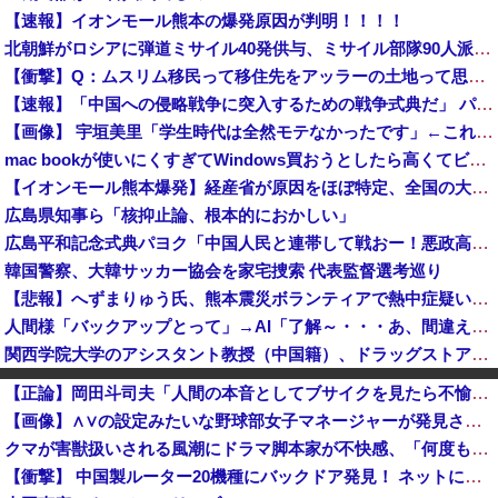
【速報】イオンモール熊本の爆発原因が判明！！！！
北朝鮮がロシアに弾道ミサイル40発供与、ミサイル部隊90人派遣開始…さらに80発見通し！
【衝撃】Q：ムスリム移民って移住先をアッラーの土地って思ってるの？ → 衝撃の回答がコチラ → ｗｗｗｗｗｗｗｗｗｗｗｗｗｗ
【速報】「中国への侵略戦争に突入するための戦争式典だ」 パヨクが広島の平和記念式典に反対する理由が判明
【画像】 宇垣美里「学生時代は全然モテなかったです」←これほんまかぁ？w w w w w w w w
mac bookが使いにくすぎてWindows買おうとしたら高くてビビったwwwwww
【イオンモール熊本爆発】経産省が原因をほぼ特定、全国の大規模施設でガス供給設備の点検要請にまで発展する事態に・・・【PICKUP】
広島県知事ら「核抑止論、根本的におかしい」
広島平和記念式典パヨク「中国人民と連帯して戦おー！悪政高市を打倒するぞー！」
韓国警察、大韓サッカー協会を家宅捜索 代表監督選考巡り
【悲報】へずまりゅう氏、熊本震災ボランティアで熱中症疑い「水風呂に入っても体内が熱く感じる…」 → 野口健さん「休養日を設けた方がいい！」
人間様「バックアップとって」→AI「了解～・・・あ、間違えた」→ガチで洒落にならない事態に・・・
関西学院大学のアシスタント教授（中国籍）、ドラッグストアで現行犯逮捕 万引き容疑
パヨク「アジア人民、中国人民と連帯して戦おー！悪政高市を打倒するぞー！」
【正論】岡田斗司夫「人間の本音としてブサイクを見たら不愉快になる。この責任をどうとるんだ」
韓国の飲食店で「こぼれたビールを再提供？」…衝撃映像が拡散、衛生管理に批判殺到 ［8/6］
【画像】∧∨の設定みたいな野球部女子マネージャーが発見されるwwwwww
【！】辻元清美さん、高市総理の被災地入りに「プロモーションのような動画を撮らせて、悲しく情けない！」ｗｗｗｗｗｗｗｗｗｗｗｗｗｗ
クマが害獣扱いされる風潮にドラマ脚本家が不快感、「何度もクマに会ったことがあるけど全然怖くなかった」と主張しており……
日本製紙の記者会見に出席した某メディア記者、被害者の個人情報を執拗に聞き出そうとしてしまい……
【衝撃】 中国製ルーター20機種にバックドア発見！ ネットに繋ぐだけで35秒ごとに中国のサーバーと通信
【速報】毎日新聞記者・幾島由佳を逮捕 包丁で夫脅した疑い