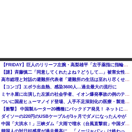
【FRIDAY】巨人のリリーフ左腕・高梨雄平「左手薬指に指輪」でお泊まり不倫愛他
【謎】斉藤慎二「同意してくれたよね？どうして…」被害女性「彼は言葉が通じないモンスター」
高市総理と対話の避難所代表者「避難所の生活は至れり尽くせりで全く不自由ない、ありがとう！日本人でよかった！」
【コンゴ】エボラ出血熱、感染3600人…過去最大の流行に
ミヤネ屋に出演した左派の社会学者、イオン爆発事故の例のテナントに理解を示して……
ついに国産ヒューマノイド登場、人手不足深刻化の医療・製造現場などでの活用想定！
【衝撃】 中国製ルーター20機種にバックドア発見！ ネットに繋ぐだけで35秒ごとに中国のサーバーと通信
ダイソーの220円のUSBケーブルが3ヶ月でダメになったんやが
中国「大洪水！」三峡ダム「大雨で増水（台風直撃前」中国ダム「緊急放流！」中国鉄道「列車が走行中に流される」中国避難所「支援物資は有料です」謎の勢力「え」→
韓国人の対日好感度が過去最高に、「ノージャパン」は終わった？＝ネット「中国より100倍いい」