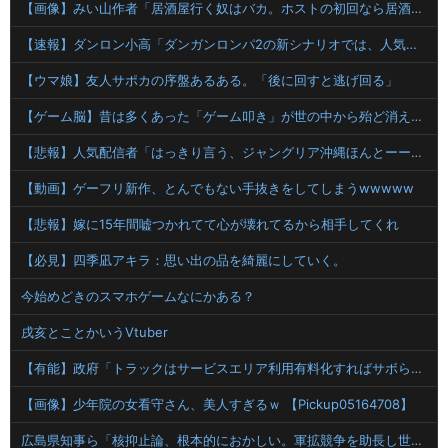
【画像】みい山作者「居酒屋行く奴はバカ。ホストの初回なら居酒屋より安く飲めてイケメンにチヤホヤされる」
【速報】ダンロン小高「ダンガンロンパ2の新シナリオでは、人気キャラも殺していきますw」
【ウマ娘】友人サポカの序盤あるある。「後に回すと逃げ回る」
【ゲーム脳】昔は多くあった「ゲーム叩き」が世の中から殆ど消えてしまった理由wwwwwwwwwwwwww
【悲報】人気配信者「はっきり言う、ジャングリア沖縄ほんとーーーーーーーーにおもんない！！！！」→炎上
【動画】ゲーフリ新作、とんでもない手抜きをしてしまうwwwww
【悲報】嫁に15年間嘘つかれてて心が壊れてるから相手してくれ
【必見】四季凪アキラ：思い出の品を綺麗にしていく。
今始めどきのスマホゲームなにかある？
戌亥とことかいうVtuber
【有能】政府「トラックはサービスエリア利用有料化すればサボらず走るし流問題解決じゃね？」
【画像】少年院の女看守さん、美人すぎるｗ 【Pickup05164708】
広島県知事ら「核抑止論、根本的におかしい。軍拡競争を助長し世界を不安定化させるだけ」