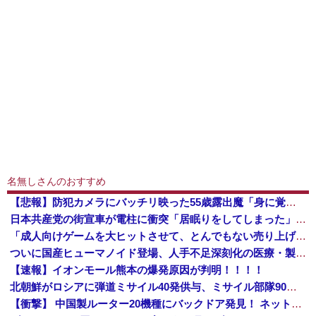
名無しさんのおすすめ
【悲報】防犯カメラにバッチリ映った55歳露出魔「身に覚えがありません」と容疑を否認。どう言い訳する気だこれ
日本共産党の街宣車が電柱に衝突「居眠りをしてしまった」同乗していた県議を含め男女3人重傷 - 長野県駒ケ根市 [8/6]
「成人向けゲームを大ヒットさせて、とんでもない売り上げが入ったぞー！」→最悪すぎる結果になり、「売り上げ0円だけど、多額の税金を払え」という状況...
ついに国産ヒューマノイド登場、人手不足深刻化の医療・製造現場などでの活用想定！
【速報】イオンモール熊本の爆発原因が判明！！！！
北朝鮮がロシアに弾道ミサイル40発供与、ミサイル部隊90人派遣開始…さらに80発見通し！
【衝撃】 中国製ルーター20機種にバックドア発見！ ネットに繋ぐだけで35秒ごとに中国のサーバーと通信