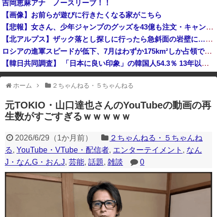
吉岡恵麻アナ ノースリーブ！！
中国に上陸する台風13号が絶妙なコースを辿っている！と話題に、中国の重要都市の上に長々と居座り続けるルートで……
【画像】お前らが遊びに行きたくなる家がこちら
中国企業Zbtlink製のルーター20機種にバックドア… 外部から完全制御のおそれ
【悲報】女さん、少年ジャンプのグッズを43億も注文・キャンセルして逮捕ｗｗｗｗ
【北アルプス】ザック落とし探しに行ったら急斜面の岩壁に…登るも下るもできなくなる
ロシアの進軍スピードが低下、7月はわずか175km²しか占領できず！
【韓日共同調査】 「日本に良い印象」の韓国人54.3％ 13年以降で最高に 日本人の韓国好感度は35.3％
ダイソーの220円のUSBケーブルが3ヶ月でダメになったんやが
ホーム
２ちゃんねる・５ちゃんねる
※アドブロック等の広告非表示プラグインやアドオンを利用している場合、
一部のコンテンツが表示されなくなったり、サイト全体のレイアウトが崩れ
元TOKIO・山口達也さんのYouTubeの動画の再
たりする場合があります。
生数がすごすぎるｗｗｗｗｗ
2026/6/29
（
1か月前
）
２ちゃんねる・５ちゃんね
る
,
YouTube・VTube・配信者
,
エンターテイメント
,
なん
J・なんG・おんJ
,
芸能
,
話題
,
雑談
0