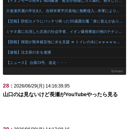
【イオンモール熊本】福岡酸素「配管が損傷しガス漏れ、着火した可能性」高圧ガス保安法などに基づき、経産省に報告
大進連所属の学生8人、在韓米軍平沢基地に無断侵入…米軍により身柄拘束！
【悲報】防犯カメラにバッチリ映った55歳露出魔「身に覚えがありません」と容疑を否認。どう言い訳する気だこれ
ミヤネ屋に出演した左派の社会学者、イオン爆発事故の例のテナントに理解を示して……
【朗報】韓国が熊本被災地に水を支援 ⇒ トイレの水にｗｗｗｗｗｗｗ
【速報】注文厨の女を逮捕
【ニュース】 台風13号、迷走・・・
5chnavi
28 :
2026/06/29(月) 14:16:39.95
山口のは見ないけど長瀬がYouTubeやったら見る