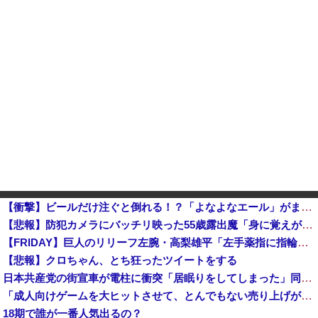
【衝撃】ビールだけ注ぐと倒れる！？「よなよなエール」がまさかのU字グラスを発売ｗｗｗ
【悲報】防犯カメラにバッチリ映った55歳露出魔「身に覚えがありません」と容疑を否認。どう言い訳する気だこれ
【FRIDAY】巨人のリリーフ左腕・高梨雄平「左手薬指に指輪」でお泊まり不倫愛他
【悲報】クロちゃん、とち狂ったツイートをする
日本共産党の街宣車が電柱に衝突「居眠りをしてしまった」同乗していた県議を含め男女3人重傷 - 長野県駒ケ根市 [8/6]
「成人向けゲームを大ヒットさせて、とんでもない売り上げが入ったぞー！」→最悪すぎる結果になり、「売り上げ0円だけど、多額の税金を払え」という状況...
18期で誰が一番人気出るの？