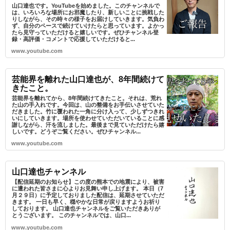
山口達也です。YouTubeを始めました。このチャンネルで
は、いろいろな場所にお邪魔したり、新しいことに挑戦した
りしながら、その時々の様子をお届けしていきます。気負わ
ず、自分のペースで続けていけたらと思っています。よかっ
たら見守っていただけると嬉しいです。ぜひチャンネル登
録・高評価・コメントで応援していただけると...
www.youtube.com
芸能界を離れた山口達也が、8年間続けて
きたこと。
芸能界を離れてから、8年間続けてきたこと。それは、荒れ
た山の手入れです。今回は、山の整備をお手伝いさせていた
だきました。竹に覆われた一角に分け入って、少しずつきれ
いにしていきます。場所を使わせていただいていることに感
謝しながら、汗を流しました。最後まで見ていただけたら嬉
しいです。どうぞご覧ください。ぜひチャンネル...
www.youtube.com
山口達也チャンネル
【配信延期のお知らせ】この度の熊本での地震により、被害
に遭われた皆さまに心よりお見舞い申し上げます。 本日（7
月２９日）に予定しておりました配信は、延期させていただ
きます。 一日も早く、穏やかな日常が戻りますようお祈り
しております。 山口達也チャンネルをご覧いただきありが
とうございます。 このチャンネルでは、山口...
www.youtube.com