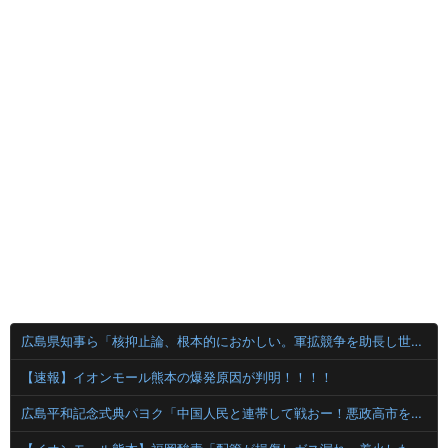
広島県知事ら「核抑止論、根本的におかしい。軍拡競争を助長し世界を不安定化させるだけ」
【速報】イオンモール熊本の爆発原因が判明！！！！
広島平和記念式典パヨク「中国人民と連帯して戦おー！悪政高市を打倒するぞー！」