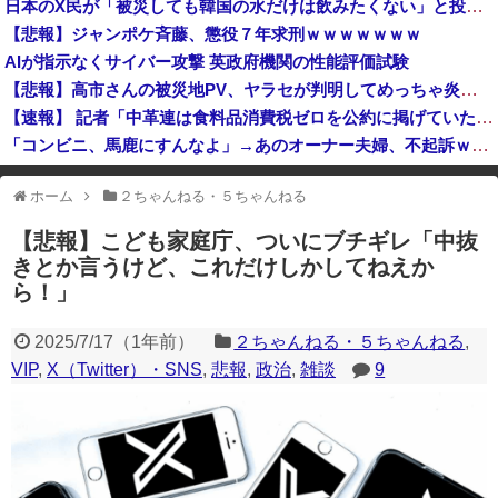
日本のX民が「被災しても韓国の水だけは飲みたくない」と投稿したのが韓国にバレてしまうw
【悲報】今期覇権アニメ「ヤニねこ」、BPOで問題視されるｗｗｗｗｗ
【悲報】ジャンポケ斉藤、懲役７年求刑ｗｗｗｗｗｗｗ
【悲報】今期覇権アニメ「ヤニねこ」、BPOで問題視されるｗｗｗｗｗ
AIが指示なくサイバー攻撃 英政府機関の性能評価試験
【悲報】高市さんの被災地PV、ヤラセが判明してめっちゃ炎上・・・・・・・・・
【速報】 記者「中革連は食料品消費税ゼロを公約に掲げていたが？」→階猛氏「そ、それは財源確保という条件付き」
「コンビニ、馬鹿にすんなよ」→あのオーナー夫婦、不起訴ｗｗｗｗｗｗｗｗｗ
中国「大洪水！」中国ダム「決壊」地元民「公式発表より死者多い！」中国政府「住民拘束！（安否不明」中国当局「救助隊動画も削除」台風13号「三峡ダム接近中」→
ホーム
２ちゃんねる・５ちゃんねる
※アドブロック等の広告非表示プラグインやアドオンを利用している場合、
一部のコンテンツが表示されなくなったり、サイト全体のレイアウトが崩れ
【悲報】こども家庭庁、ついにブチギレ「中抜
たりする場合があります。
きとか言うけど、これだけしかしてねえか
ら！」
2025/7/17
（
1年前
）
２ちゃんねる・５ちゃんねる
,
VIP
,
X（Twitter）・SNS
,
悲報
,
政治
,
雑談
9