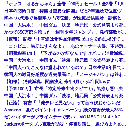
『オッス！はるかちゃん』全巻「99円」セール！全3巻「1,584円」→「297円」！男だらけの応援団とムチムチ娘のお色気コメディ！『バクくん』も...
日本の防衛白書「韓国は重要な隣国」だと3年連続で位置づけ…韓国メディア！
熊本･八代港で自衛隊の「病院船」が医療提供開始、診察と薬剤処方…被災者向け大浴場も！
中国「大洪水！」中国ダム「決壊」地元民「公式発表より死者多い！」中国政府「住民拘束！（安否不明」中国当局「救助隊動画も削除」台風13号「三峡ダム接近中」→
かつて650万部を誇った「週刊少年ジャンプ」、発行部数が初の100万部割れ
【速報】 記者「中革連は食料品消費税ゼロを公約に掲げていたが？」→階猛氏「そ、それは財源確保という条件付き」
「コンビニ、馬鹿にすんなよ」→あのオーナー夫婦、不起訴ｗｗｗｗｗｗｗｗｗ
【消費税率1％】 「下げるのが筋なんですけど…」消費減税で値下がりする分と同じだけ商品を値上げして店頭価格を変えない店も
中国「大洪水！」中国ダム「決壊」地元民「公式発表より死者多い！」中国政府「住民拘束！（安否不明」中国当局「救助隊動画も削除」台風13号「三峡ダム接近中」→
「中国人ってこんなに嫌われているの？」日本生活9年目で明かす本心！
韓国人の対日好感度が過去最高に、「ノージャパン」は終わった？＝ネット「中国より100倍いい」
【朗報】 消費減税、閣議決定 来年4月から2年間1％に
【予算100万】 市長「特定外来生物クビアカは気持ち悪い虫だしそんな需要ないと思う」1匹300円相当の報奨金→初日に42万取られ焦り
中国「大洪水！」中国ダム「決壊」地元民「公式発表より死者多い！」中国政府「住民拘束！（安否不明」中国当局「救助隊動画も削除」台風13号「三峡ダム接近中」→
【正論】 有吉「『俺テレビ見ない』って言う奴おかしいだろ。団子屋で『団子食べない』って言うか？」
Amazon「夏のポイントキャンペーン」紙の書籍が最大25%ポイント還元 対象と条件を整理（2026年7月）
ゼンハイザーがプライムデーで安い！MOMENTUM 4・ACCENTUMなど対象モデルまとめ！
Jackeryポータブル電源が防災・停電対策に！選び方まとめ【プライムデー最終日】