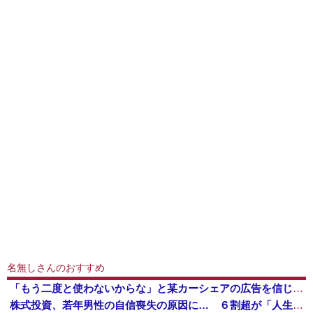
名無しさんのおすすめ
「もう二度と使わないからな」と某カーシェアの広告を信じた人が絶叫、船が遅れたからバスが無くなって困ってたりこの看板が…
株式投資、若年男性の自信喪失の原因に… ６割超が「人生の敗者」自認か