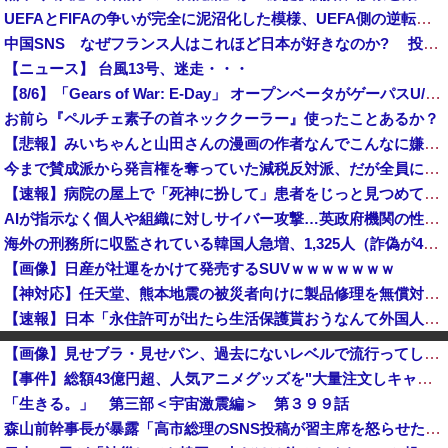
UEFAとFIFAの争いが完全に泥沼化した模様、UEFA側の逆転敗北すらあり得るような情勢に……
中国SNS なぜフランス人はこれほど日本が好きなのか? 投稿では「中国人も日本が好き」「普通の人は…」[8/6]
【ニュース】 台風13号、迷走・・・
【8/6】「Gears of War: E-Day」 オープンベータがゲーパスU/PCで参加可能！お
お前ら『ペルチェ素子の首ネッククーラー』使ったことあるか？
【悲報】みいちゃんと山田さんの漫画の作者なんでこんなに嫌われてるんだろうな
今まで賛成派から発言権を奪っていた減税反対派、だが全員に発言権が与えられるように方式変更された途端……
【速報】病院の屋上で「死神に扮して」患者をじっと見つめていた男性を逮捕
AIが指示なく個人や組織に対しサイバー攻撃…英政府機関の性能評価試験中！
海外の刑務所に収監されている韓国人急増、1,325人（詐偽が4分の1） 日本には254人
【画像】日産が社運をかけて発売するSUVｗｗｗｗｗｗｗ
【神対応】任天堂、熊本地震の被災者向けに製品修理を無償対応へ！さらに義援金5000万円を寄付！！
【速報】日本「永住許可が出たら生活保護貰おうなんて外国人が増えては困る。日本人以上の水準のみ許可」
消費税減税を閣議決定、背景に首相の財務省への強い不信と人事介入の示唆 歴代政権に増税を主導してきた財務省、高市内閣に完全敗北
【画像】見せブラ・見せパン、過去にないレベルで流行ってしまうｗｗｗｗｗｗ
ポーランド軍、衛生部隊と民間医療従事者が参加した戦場医療訓練を実施！
【事件】総額43億円超、人気アニメグッズを"大量注文しキャンセル"女逮捕…ネット「オンラインショップを売り切れ状態にして商品相場を操作してたのでは」
中国「大洪水！」中国ダム「決壊」地元民「公式発表より死者多い！」中国政府「住民拘束！（安否不明」中国当局「救助隊動画も削除」台風13号「三峡ﾀﾞ...
「生きる。」 第三部＜宇宙激震編＞ 第３９９話
【イオンモール熊本爆発】経産省が原因をほぼ特定、全国の大規模施設でガス供給設備の点検要請にまで発展する事態に・・・
森山前幹事長が暴露「高市総理のSNS投稿が習主席を怒らせた」 「その投稿が中国側（習近平主席）を怒らせ、日中関係をこじらせる大きなきっかけになった」
「BYD Raccoと違って日本の軽規格では欧州には通用しない」と自動車系ライターが示唆、だが速攻で反例を提示されて即落ち二コマ状態に……