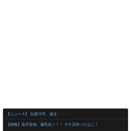
【ニュース】 台風13号、迷走・・・
【朗報】高市首相、爆乳化！！！ サナ活待ったなし！