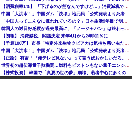
【消費税率1％】 「下げるのが筋なんですけど…」消費減税で値下がりする分と同じだけ商品を値上げして店頭価格を変えない店も
中国「大洪水！」中国ダム「決壊」地元民「公式発表より死者多い！」中国政府「住民拘束！（安否不明」中国当局「救助隊動画も削除」台風13号「三峡ダム接近中」→
「中国人ってこんなに嫌われているの？」日本生活9年目で明かす本心！
韓国人の対日好感度が過去最高に、「ノージャパン」は終わった？＝ネット「中国より100倍いい」
【朗報】 消費減税、閣議決定 来年4月から2年間1％に
【予算100万】 市長「特定外来生物クビアカは気持ち悪い虫だしそんな需要ないと思う」1匹300円相当の報奨金→初日に42万取られ焦り
中国「大洪水！」中国ダム「決壊」地元民「公式発表より死者多い！」中国政府「住民拘束！（安否不明」中国当局「救助隊動画も削除」台風13号「三峡ダム接近中」→
【正論】 有吉「『俺テレビ見ない』って言う奴おかしいだろ。団子屋で『団子食べない』って言うか？」
世界初の超伝導量子熱機関…燃料もピストンもない量子エンジンが回った！
【株式投資】 韓国で「真夏の世の夢」崩壊、若者中心に多くの人が「人生オワタ」―中国メディア
【動画】 石破「公約を果たすというが、減税しますは公約ではない。検討を加速するというのが公約だ」
中国人に聞いた「一番悪いと思う国は？」 →1位中国
【朗報】 消費減税、閣議決定 来年4月から2年間1％に
グリーンコーラとかいうやつ飲んだ？
K-POPアイドルの約半数が3年後には姿を消す…損益分岐点突破は4％未満
韓国型イージス搭載の次世代駆逐艦「KDDX」1番艦…2032年竣工と公示！