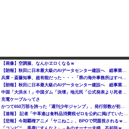
【画像】空調服、なんかヱロくなるｗ
【朗報】秋田に日本最大級のAIデータセンター建設へ 総事業費2兆円、UAEが巨額投資を協議
兵庫・斎藤知事、超有能だった・・・「県の海外事務所はすべて閉鎖で。直営する意味ないし皆さんから理解得られないでしょ」
【朗報】秋田に日本最大級のAIデータセンター建設へ 総事業費2兆円、UAEが巨額投資を協議他
中国「大洪水！」中国ダム「決壊」地元民「公式発表より死者多い！」中国政府「住民拘束！（安否不明」中国当局「救助隊動画も削除」台風13号「三峡ダム接近中」→
充電ケーブルってさ
かつて650万部を誇った「週刊少年ジャンプ」、発行部数が初の100万部割れ
【速報】 記者「中革連は食料品消費税ゼロを公約に掲げていたが？」→階猛氏「そ、それは財源確保という条件付き」
【悲報】今期覇権アニメ「ヤニねこ」、BPOで問題視されるｗｗｗｗｗ
「コンビニ、馬鹿にすんなよ」→あのオーナー夫婦、不起訴ｗｗｗｗｗｗｗｗｗ