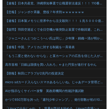
【速報】日本共産党、沖縄県知事選で公職選挙法違反！！！ 110番通報されても辞全くめない件
【悲報】ジャンポケ斉藤、懲役７年求刑ｗｗｗｗｗｗｗ
【速報】日本製メモリに世界中から注文殺到！！！ １兆５０００億円で工場増築へ
【疑問】羽田空港近くで全日空機が衝突防止装置で作動回避。これで「ニアミスではない」ってマジ？
「ジャニーさんとつかこうへい氏は同じ」少年隊・錦織一清が明かすレジェンドの共通点と我流の演出論
【速報】中国、アメリカに対する制裁を一斉発表
「もう二度と使わないからな」と某カーシェアの広告を信じた人が絶叫、船が遅れたからバスが無くなって困ってたりこの看板が…
高市首相「日銀は国債を買い入れろ」←また円安が進行するやん
【朗報】秋田にアラブが2兆円の投資決定
micro sdカード入らないスマホあるらしいね。じゃあデータ管理どうしてるのかというとクラウド(笑)で出し入れらしい
AIが指示なくサイバー攻撃 英政府機関の性能評価試験
かつて650万部を誇った「週刊少年ジャンプ」、発行部数が初の100万部割れ
「Linuxで十分じゃね…？」世界が気付き始める Linuxの市場シェアが初めて10%超える