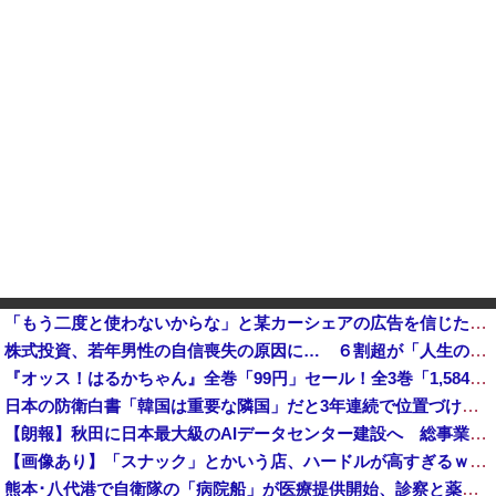
「もう二度と使わないからな」と某カーシェアの広告を信じた人が絶叫、船が遅れたからバスが無くなって困ってたりこの看板が…
株式投資、若年男性の自信喪失の原因に… ６割超が「人生の敗者」自認か
『オッス！はるかちゃん』全巻「99円」セール！全3巻「1,584円」→「297円」！男だらけの応援団とムチムチ娘のお色気コメディ！『バクくん』も...
日本の防衛白書「韓国は重要な隣国」だと3年連続で位置づけ…韓国メディア！
【朗報】秋田に日本最大級のAIデータセンター建設へ 総事業費2兆円、UAEが巨額投資を協議他
【画像あり】「スナック」とかいう店、ハードルが高すぎるｗｗｗｗｗｗｗ
熊本･八代港で自衛隊の「病院船」が医療提供開始、診察と薬剤処方…被災者向け大浴場も！