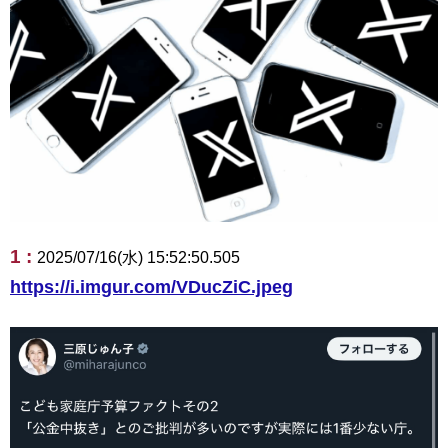
1 :
2025/07/16(水) 15:52:50.505
https://i.imgur.com/VDucZiC.jpeg