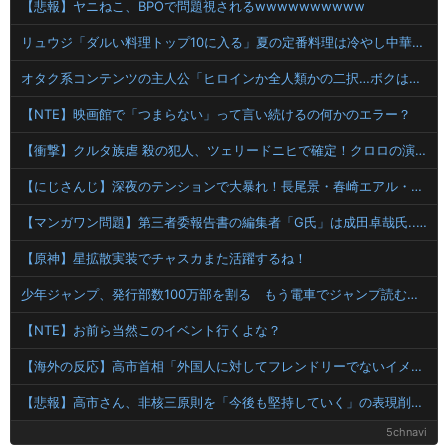
【悲報】ヤニねこ、BPOで問題視されるwwwwwwwwww
リュウジ「ダルい料理トップ10に入る」夏の定番料理は冷やし中華 「あり得ないほどダルい」
オタク系コンテンツの主人公「ヒロインか全人類かの二択…ボクはヒロインを選ぶっ！ｗｗ」←こういうの
【NTE】映画館で「つまらない」って言い続けるの何かのエラー？
【衝撃】クルタ族虐 殺の犯人、ツェリードニヒで確定！クロロの演劇のせいで2人も無駄死ににwwww
【にじさんじ】深夜のテンションで大暴れ！長尾景・春崎エアル・弦月藤士郎・桜凛月が挑むスプラトゥーンの夜
【マンガワン問題】第三者委報告書の編集者「G氏」は成田卓哉氏...Xで謝罪
【原神】星拡散実装でチャスカまた活躍するね！
少年ジャンプ、発行部数100万部を割る もう電車でジャンプ読むやつ見ないもんな
【NTE】お前ら当然このイベント行くよな？
【海外の反応】高市首相「外国人に対してフレンドリーでないイメージを避けたい」 → 「建前文化の極み」「政治家が一般人の排外感情を後押ししちゃってる感ある」
【悲報】高市さん、非核三原則を「今後も堅持していく」の表現削除WWWWWWWWWW
5chnavi