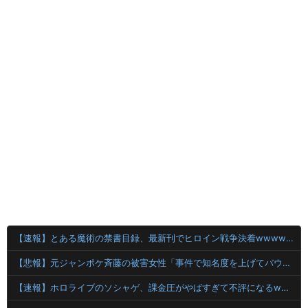
【速報】とある魔術の禁書目録、最新刊でヒロイン戦争決着wwwwwwwwwwwww
【悲報】元ジャンポケ斉藤の被害女性「事件で知名度を上げてバウムクーヘン売ったりTikTokライブしてて悔しさと怒りを感じた」
【速報】ホロライブのソシャゲ、課金圧がやばすぎて不評になるwwwwwwwwww