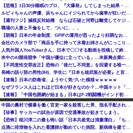
【悲報】1日30分睡眠のプロ、『大爆発』してしまった結果・・・・・
ルビィちゃんの声優、浜ちゃんにイジられてから歯車が狂いだしてしまうｗｗｗｗｗｗｗ
【週刊フジ】減税反対結構 ならば石破と河野は離党してケジメをつけろ
職場の人妻と不倫をして、ついに、、、
【朗報】日本の年金制度、GPIFの運用が思ったより好調なおかげでなんとかなりそう
会社のカメラ部で「商品を手に持って水着お姉さんがにっこり」を撮影、だがお姉さんは素人アルバイトで親バレした結果……
人気外国人YouTuberさん、日本で〇〇する動画を投稿して終わる・・・
米中のAI開発競争「中国が優位に立っている」…米新興企業CEOが予測！
【不同意性交罪改正】恐怖の「後だし不同意」を回避する唯一の方法がコチラ → ｗｗｗｗｗｗｗｗｗｗｗｗｗｗｗｗ
長崎の語り部の男性(84)、学生に『日本も核武装が必要』と言われびっくり [8/9]
【速報】日本の防衛省、ようやく気づいた模様ｗｗｗｗｗ
なぜフランス人はこれほど日本が好きなのか？…中国ネット「中国と北朝鮮を除いて日本が好き」！
【速報】「中国包囲網が始まる」日本はF-2戦闘機がインド初派遣
【速報】韓国サッカー協会の性接待、日本人審判員４人も調査へ！！！
中国の農村で横暴を働く官吏一家を殺害した男、指名手配されて警察が追跡するも農民が追いかけるどころか……
長崎の語り部のお爺ちゃん(84)、学生に『日本も核武装が必要』と言われびっくり
【珍事】サッカーの試合が原因で交通事故が起きてしまう。
返却査定の厳格化…ソフトバンク、端末2年レンタル改悪へ“塗装はがれ”でも2.2万円負担…上限も倍額に 保証加入なら免除 [8/9]
【恐怖】稲川淳二の最も怖い話「日本共産党は清廉潔白」「ちゃんと自力で資金を集めて活動してる」
ゼレンスキー大統領、米国のバイデン前政権を批判「官僚主義だった」
点滴に排泄物を入れた看護師が勤めていた病院、新病棟を建てたばかりなのに近隣住民の総スカンを食らった結果……
琵琶湖三市同時花火大会、開催中止を発表 場所時刻不明・許可なし・交通整理なし・市が関与否定