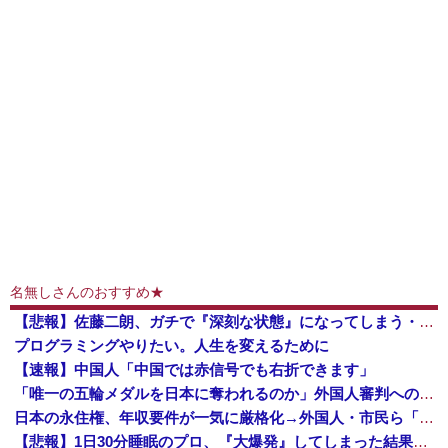
名無しさんのおすすめ★
【悲報】佐藤二朗、ガチで『深刻な状態』になってしまう・・・・
プログラミングやりたい。人生を変えるために
【速報】中国人「中国では赤信号でも右折できます」
「唯一の五輪メダルを日本に奪われるのか」外国人審判への“性接待”で大揺れの韓国サッカー界、ロンドン五輪メダル剝奪の可能性に戦々恐々「前例がない」
日本の永住権、年収要件が一気に厳格化→外国人・市民ら「差別だ！」と抗議
【悲報】1日30分睡眠のプロ、『大爆発』してしまった結果・・・・・