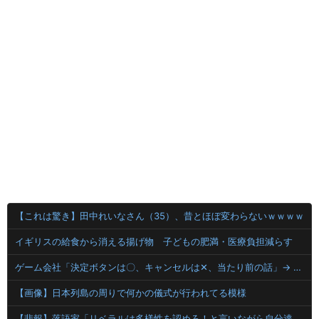
【これは驚き】田中れいなさん（35）、昔とほぼ変わらないｗｗｗｗ
イギリスの給食から消える揚げ物 子どもの肥満・医療負担減らす
ゲーム会社「決定ボタンは〇、キャンセルは✕、当たり前の話」→ ゲーム会社「今日から決定ボタンは✕にしまーす！！！」
【画像】日本列島の周りで何かの儀式が行われてる模様
【悲報】落語家「リベラルは多様性を認めろ！と言いながら自分達と違う意見には執拗に攻撃してくる！」ｗｗｗｗｗｗｗｗｗｗｗｗｗｗ【HotTweets】