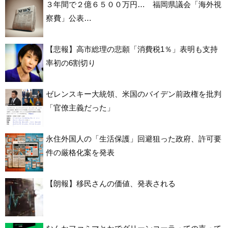
３年間で２億６５００万円… 福岡県議会「海外視
察費」公表…
【悲報】高市総理の悲願「消費税1％」表明も支持
率初の6割切り
ゼレンスキー大統領、米国のバイデン前政権を批判
「官僚主義だった」
永住外国人の「生活保護」回避狙った政府、許可要
件の厳格化案を発表
【朗報】移民さんの価値、発表される