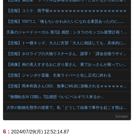
【悲報】コミケ、雨予報ｗｗｗｗｗｗｗｗｗｗｗｗｗｗｗｗｗｗｗｗ
【悲報】100ワニ「俺もちいかわみたいになれる素質あったのに…」…静かに咽び泣く…
天幕のジャードゥーガル 第7話 感想：シタラのモンゴル復讐計画！兄弟をなんとか仲違いせねば！
【悲報】トー横キッズ、大人に失望「大人に相談しても、具体的に何もしてくれない。結果的に傷つく。福祉は自由が奪われる」
【悲報】ホロライブの大物リスナーさん、謝罪！「課金自慢ウザイ」と愚痴っただけなのに・・・！！！！
【画像】例の美人すぎるおにぎり屋さん、裏でおっさんが握っていたｗｗｗｗｗｗｗ
【悲報】ジャンポケ斎藤、乞食ライバーと化し正式に終わる
【悲報】岡本和真さん(30)、無事にMLBに攻略されるｗｗｗｗｗｗｗｗｗｗｗｗｗｗｗｗｗｗｗｗｗ
『無職転生Ⅲ (3期)』7話感想 ついにペルギウス来るか…
大学の動物生態学の授業で。私「どうして凶暴で事件を起こす熊はメスばっかりなんですか？」教授「は？」私「だって報道されるのはメスばっかりで…」→結果ｗｗｗ
5chnavi
6 :
2024/07/29(月) 12:52:14.87