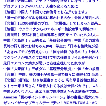
【悲報】佐藤二朗、ガチで『深刻な状態』になってしまう・・・・
プログラミングやりたい。人生を変えるために
【速報】中国人「中国では赤信号でも右折できます」
「唯一の五輪メダルを日本に奪われるのか」外国人審判への“性接待”で大揺れの韓国サッカー界、ロンドン五輪メダル剝奪の可能性に戦々恐々「前例がない」
【悲報】1日30分睡眠のプロ、『大爆発』してしまった結果・・・・・
【速報】 ウクライナからのエネルギー施設攻撃で窮地のロシアを韓国が助けていたことが判明「韓国で船積みの精製油3万トンがロシア行き」
【鹿児島】 突然右折し路面電車と衝突 乗っていた男女3人は車を放置しダッシュで逃走中
中国「大豪雨！」三峡ダム「基礎部分破損」中国「全力放流！」台風13号「中国上陸予測」台風15号「中国接近（画像」中国「台風同時上陸！（穀物生産が壊滅危機」→
長崎の語り部のお爺ちゃん(84)、学生に『日本も核武装が必要』と言われびっくり
「あきれてモノが言えない」「国を維持できるの？」外国人の永住許可要件の厳格化で在日中国人の本音は？
ウクライナがモスクワに向けて初の弾道ミサイルを発射か？！
先日エアコンの効きが悪いと右往左往してた奴やが
中国「大豪雨！」三峡ダム「基礎部分破損」中国「全力放流！」台風13号「中国上陸予測」台風15号「中国接近（画像」中国「台風同時上陸！（穀物生産が壊滅危機」→
【悲報】 中国、橋の欄干が強風一発で粉々に 鉄筋ゼロ 当局「接着剤でくっつけただけ」「正常で、品質問題はない」
【悲報】 週刊誌、好き放題書きまくる 高市早苗首相は新公用車の贅を尽くした後部座席でたばこを吸うのが至福の時間「どんどん延びる乗車時間」
タトゥー彫り師さん「刺青入れてる奴は全員バカです」→30万再生ｗｗｗｗｗｗ
中国人のリウさん、新エネ車で国境越えたら遠隔操作で30時間ロックされる！
Amazon「夏のポイントキャンペーン」紙の書籍が最大25%ポイント還元 対象と条件を整理（2026年7月）
ゼンハイザーがプライムデーで安い！MOMENTUM 4・ACCENTUMなど対象モデルまとめ！