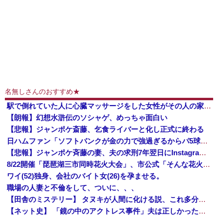
名無しさんのおすすめ★
駅で倒れていた人に心臓マッサージをした女性がその人の家族から言われた心ない言葉
【朗報】幻想水滸伝のソシャゲ、めっちゃ面白い
【悲報】ジャンポケ斎藤、乞食ライバーと化し正式に終わる
日ハムファン「ソフトバンクが金の力で強過ぎるからパ5球団ファンはdocomoかauにして資金源を断て！」
【悲報】ジャンポケ斉藤の妻、夫の求刑7年翌日にInstagram更新「楽しすぎた」
8/22開催「琵琶湖三市同時花火大会」、市公式「そんな花火大会は存在しない」→ SNS阿鼻叫喚
ワイ(52)独身、会社のバイト女(26)を孕ませる。
職場の人妻と不倫をして、ついに、、、
【田舎のミステリー】 タヌキが人間に化ける説、これ多分マジ
【ネット史】 「鏡の中のアクトレス事件」夫は正しかったのに、なぜ喧嘩は終わらなかったのか