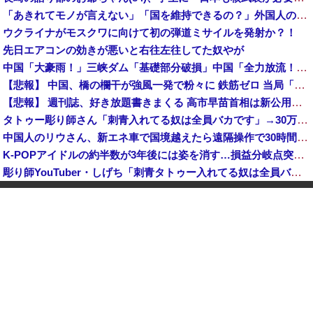
「あきれてモノが言えない」「国を維持できるの？」外国人の永住許可要件の厳格化で在日中国人の本音は？
ウクライナがモスクワに向けて初の弾道ミサイルを発射か？！
先日エアコンの効きが悪いと右往左往してた奴やが
中国「大豪雨！」三峡ダム「基礎部分破損」中国「全力放流！」台風13号「中国上陸予測」台風15号「中国接近（画像」中国「台風同時上陸！（穀物生産が壊滅危機」→
【悲報】 中国、橋の欄干が強風一発で粉々に 鉄筋ゼロ 当局「接着剤でくっつけただけ」「正常で、品質問題はない」
【悲報】 週刊誌、好き放題書きまくる 高市早苗首相は新公用車の贅を尽くした後部座席でたばこを吸うのが至福の時間「どんどん延びる乗車時間」
タトゥー彫り師さん「刺青入れてる奴は全員バカです」→30万再生ｗｗｗｗｗｗ
中国人のリウさん、新エネ車で国境越えたら遠隔操作で30時間ロックされる！
K-POPアイドルの約半数が3年後には姿を消す…損益分岐点突破は4％未満
彫り師YouTuber・しげち「刺青タトゥー入れてる奴は全員バカです」「すごい民度低い」「5000円好きなんすよ、バカって」
【速報】 米農家「流石にこんな値段じゃ、米作り辞める人、出るんじゃないかなあ？？」
【悲報】 中国、橋の欄干が強風一発で粉々に 鉄筋ゼロ 当局「接着剤でくっつけただけ」「正常で、品質問題はない」
中国「大洪水！」三峡ダム「9門開放！（全力放流」中国都市「三峡沿線の道路水没」中国政府「高速道路封鎖！」中国ダム「緊急放流に合わせて開門（土砂崩れ発生」→
【悲報】 ワイ「半沢直樹みたいな銀行員カッコいい」銀行員の友人「あんな奴居ねえよ」
【朗報】 秋田県、UAEのオイルマネー2兆円が転がり込んでガチで東北最強になるぞｗｗｗｗｗｗｗ
【速報】 蓮舫「蓮舫だから叩いて良いという報道」 ネット「高市だから叩いて良いをやってるのがお前だろ」