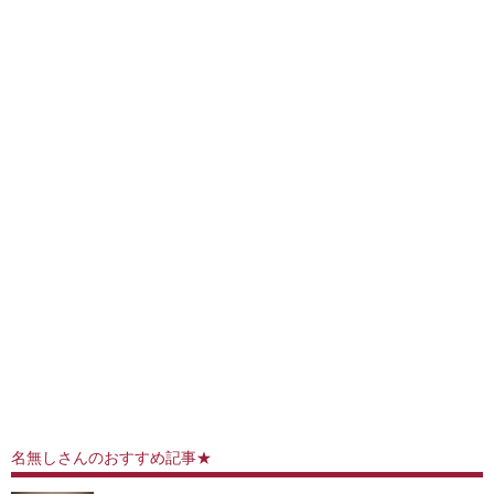
中国「大洪水！」三峡ダム「9門開放！（全力放流」中国都市「三峡沿線の道路水没」中国政府「高速道路封鎖！」中国ダム「緊急放流に合わせて開門（土砂崩れ発生」→
Amazon「夏のポイントキャンペーン」紙の書籍が最大25%ポイント還元 対象と条件を整理（2026年7月）
【トップページに戻る】
｜
【人気記事を見る】
名無しさんのおすすめ記事★