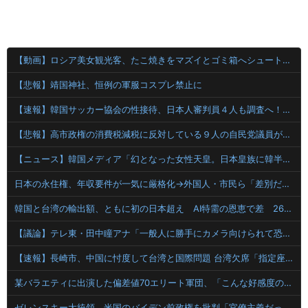
【動画】ロシア美女観光客、たこ焼きをマズイとゴミ箱へシュート・・・・
【悲報】靖国神社、恒例の軍服コスプレ禁止に
【速報】韓国サッカー協会の性接待、日本人審判員４人も調査へ！！！
【悲報】高市政権の消費税減税に反対している９人の自民党議員が全て判明！！！！ やっぱりコイツラかｗｗｗｗｗ
【ニュース】韓国メディア「幻となった女性天皇。日本皇族に韓半島の男の血が入る可能性がゼロに・・・」
日本の永住権、年収要件が一気に厳格化→外国人・市民ら「差別だ！」と抗議
韓国と台湾の輸出額、ともに初の日本超え AI特需の恩恵で差 26年上期
【議論】テレ東・田中瞳アナ「一般人に勝手にカメラ向けられて恐怖を感じるの！」←これ
【速報】長崎市、中国に忖度して台湾と国際問題 台湾欠席「指定座席を使節団区域外にされた」と抗議
某バラエティに出演した偏差値70エリート軍団、「こんな好感度の低い組み合わせは中々ないよ」と視聴者を呆れさせてしまう
ゼレンスキー大統領、米国のバイデン前政権を批判「官僚主義だった」