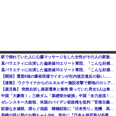
駅で倒れていた人に心臓マッサージをした女性がその人の家族から言われた心ない言葉
某バラエティに出演した偏差値70エリート軍団、「こんな好感度の低い組み合わせは中々ないよ」と視聴者を
某バラエティに出演した偏差値70エリート軍団、「こんな好感度の低い組み合わせは中々ないよ」と視聴者を呆れさせてしまう他
【闇深】震度6強の爆発現場でイオンが社内規定違反の疑い…なぜ日本の企業は震災時すら「まず営業」を優先してしまうのか？
【速報】 ウクライナからのエネルギー施設攻撃で窮地のロシアを韓国が助けていたことが判明「韓国で船積みの精製油3万トンがロシア行き」
【鹿児島】 突然右折し路面電車と衝突 乗っていた男女3人は車を放置しダッシュで逃走中
中国「大豪雨！」三峡ダム「基礎部分破損」中国「全力放流！」台風13号「中国上陸予測」台風15号「中国接近（画像」中国「台風同時上陸！（穀物生産が壊滅危機」→
ゼレンスキー大統領、米国のバイデン前政権を批判「官僚主義だった」
財源なき減税、揺らぐ信認 積極財政に「日本売り」危機 高市政権「悲願」に固執
長崎の語り部のお爺ちゃん(84)、学生に『日本も核武装が必要』と言われびっくり