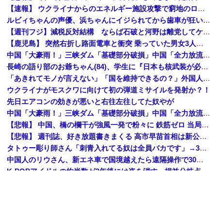
【速報】 ウクライナからのエネルギー施設攻撃で窮地のロシアを韓国が助けていたことが判明「韓国で船積みの精製油3万トンがロシア行き」
ルビィちゃんの声優、浜ちゃんにイジられてから歯車が狂いだしてしまうｗｗｗｗｗｗｗ
【週刊フジ】減税反対結構 ならば石破と河野は離党してケジメをつけろ
【鹿児島】 突然右折し路面電車と衝突 乗っていた男女3人は車を放置しダッシュで逃走中
中国「大豪雨！」三峡ダム「基礎部分破損」中国「全力放流！」台風13号「中国上陸予測」台風15号「中国接近（画像」中国「台風同時上陸！（穀物生産が壊滅危機」→
長崎の語り部のお爺ちゃん(84)、学生に『日本も核武装が必要』と言われびっくり
「あきれてモノが言えない」「国を維持できるの？」外国人の永住許可要件の厳格化で在日中国人の本音は？
ウクライナがモスクワに向けて初の弾道ミサイルを発射か？！
先日エアコンの効きが悪いと右往左往してた奴やが
中国「大豪雨！」三峡ダム「基礎部分破損」中国「全力放流！」台風13号「中国上陸予測」台風15号「中国接近（画像」中国「台風同時上陸！（穀物生産が壊滅危機」→
【悲報】 中国、橋の欄干が強風一発で粉々に 鉄筋ゼロ 当局「接着剤でくっつけただけ」「正常で、品質問題はない」
【悲報】 週刊誌、好き放題書きまくる 高市早苗首相は新公用車の贅を尽くした後部座席でたばこを吸うのが至福の時間「どんどん延びる乗車時間」
タトゥー彫り師さん「刺青入れてる奴は全員バカです」→30万再生ｗｗｗｗｗｗ
中国人のリウさん、新エネ車で国境越えたら遠隔操作で30時間ロックされる！
K-POPアイドルの約半数が3年後には姿を消す…損益分岐点突破は4％未満
彫り師YouTuber・しげち「刺青タトゥー入れてる奴は全員バカです」「すごい民度低い」「5000円好きなんすよ、バカって」
【速報】 米農家「流石にこんな値段じゃ、米作り辞める人、出るんじゃないかなあ？？」
【悲報】 中国、橋の欄干が強風一発で粉々に 鉄筋ゼロ 当局「接着剤でくっつけただけ」「正常で、品質問題はない」