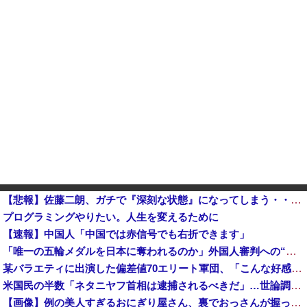
【悲報】佐藤二朗、ガチで『深刻な状態』になってしまう・・・・
プログラミングやりたい。人生を変えるために
【速報】中国人「中国では赤信号でも右折できます」
「唯一の五輪メダルを日本に奪われるのか」外国人審判への“性接待”で大揺れの韓国サッカー界、ロンドン五輪メダル剝奪の可能性に戦々恐々「前例がない」
某バラエティに出演した偏差値70エリート軍団、「こんな好感度の低い組み合わせは中々ないよ」と視聴者を
米国民の半数「ネタニヤフ首相は逮捕されるべきだ」…世論調査で明らかに！他
【画像】例の美人すぎるおにぎり屋さん、裏でおっさんが握っていたｗｗｗｗｗｗｗ