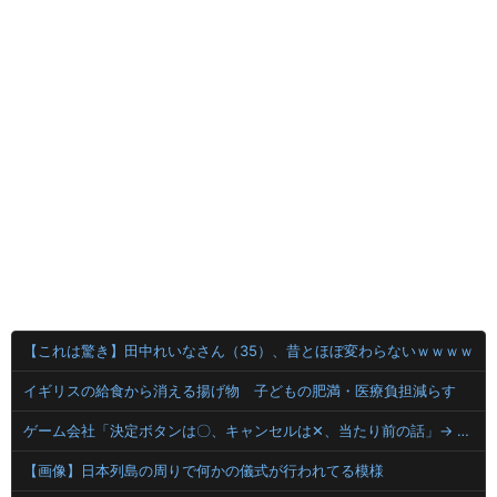
【これは驚き】田中れいなさん（35）、昔とほぼ変わらないｗｗｗｗ
イギリスの給食から消える揚げ物 子どもの肥満・医療負担減らす
ゲーム会社「決定ボタンは〇、キャンセルは✕、当たり前の話」→ ゲーム会社「今日から決定ボタンは✕にしまーす！！！」
【画像】日本列島の周りで何かの儀式が行われてる模様