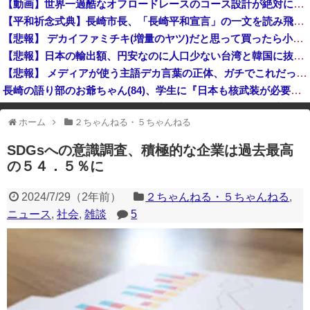
【動画】世界一過酷なオフロードレースのコース設計が絶対におかしい（笑）
ロシアが数年以内にNATO加盟国を攻撃か、プーチン大統領が追い詰められ…米情報機関分析！
【平和祈念式典】長崎市長、「長崎平和宣言」の一文を読み飛ばす 「NPTの義務を履行し、核軍縮に向け着実に前進することを求めます」
ゼレンスキー大統領、米国のバイデン前政権を批判「官僚主義だった」
【悲報】 デカイファミチキ(増量のヤツ)だと思って買ったら小さかったからわざわざ店に戻って確認したら！！！！
【悲報】日本の輸出額、円安なのに人口少ない台湾と韓国に抜かれてしまうwww
【悲報】 メディアが使う主語デカ言葉の正体、ガチでこれだったｗｗｗｗ
長崎の語り部のお爺ちゃん(84)、学生に『日本も核武装が必要』と言われびっくり
中国「大豪雨！」三峡ダム「基礎部分破損」中国「全力放流！」台風13号「中国上陸予測」台風15号「中国接近（画像」中国「台風同時上陸！（穀物生産が壊滅危機」→
ホーム
２ちゃんねる・５ちゃんねる
※アドブロック等の広告非表示プラグインやアドオンを利用している場合、
一部のコンテンツが表示されなくなったり、サイト全体のレイアウトが崩れ
SDGsへの意識調査、積極的な企業は過去最高
たりする場合があります。
の５４．５％に
2024/7/29
（
2年前
）
２ちゃんねる・５ちゃんねる
,
ニュース
,
社会
,
雑談
5