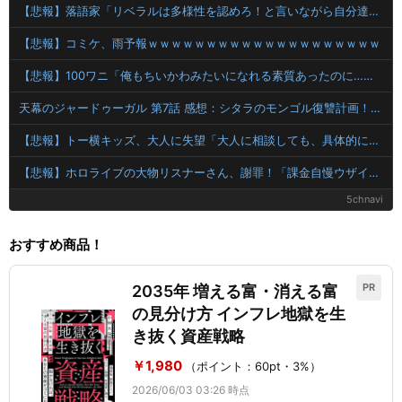
【悲報】落語家「リベラルは多様性を認めろ！と言いながら自分達と違う意見には執拗に攻撃してくる！」ｗｗｗｗｗｗｗｗｗｗｗｗｗｗ【HotTweets】
【悲報】コミケ、雨予報ｗｗｗｗｗｗｗｗｗｗｗｗｗｗｗｗｗｗｗｗ
【悲報】100ワニ「俺もちいかわみたいになれる素質あったのに…」…静かに咽び泣く…
天幕のジャードゥーガル 第7話 感想：シタラのモンゴル復讐計画！兄弟をなんとか仲違いせねば！
【悲報】トー横キッズ、大人に失望「大人に相談しても、具体的に何もしてくれない。結果的に傷つく。福祉は自由が奪われる」
【悲報】ホロライブの大物リスナーさん、謝罪！「課金自慢ウザイ」と愚痴っただけなのに・・・！！！！
5chnavi
おすすめ商品！
PR
2035年 増える富・消える富
の見分け方 インフレ地獄を生
き抜く資産戦略
￥1,980
（ポイント：60pt・3%）
2026/06/03 03:26 時点