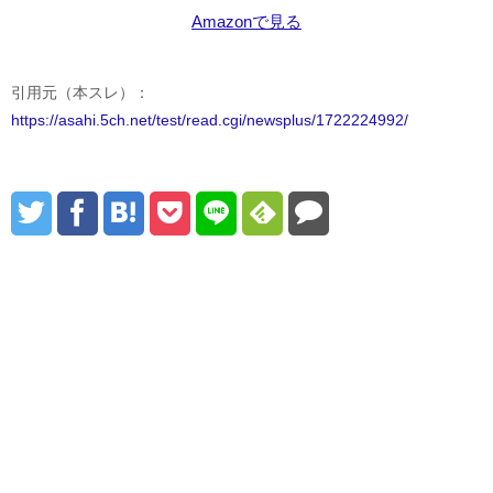
Amazonで見る
引用元（本スレ）：
https://asahi.5ch.net/test/read.cgi/newsplus/1722224992/