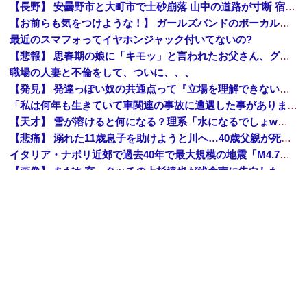
【長野】 安曇野市と大町市で土砂崩落 山中の道路が寸断 宿泊客や登山客など計400人近くが孤立か 土石流で橋が流されたとの情報も
【お前らも気をつけような！】 ガールズバンドのボーカルさん、客席ダイブした結果『こう』なってしまいお気持ち表明してしまう…
最近のスマフォってイヤホンジャック付いてないの?
【悲報】 思春期の娘に「キモッ」と言われたお父さん、グレるｗｗｗｗｗｗｗ
職場の人妻と不倫をして、ついに、、、
【発見】 発達っぽい奴の共通点って『立場を理解できない』だよな
「私は何年も生きていて車関連の事故に遭遇した事がありません、これが保険に入る必要がない答えです。任意保険入れ は押し付け」←大炎上でボコボコにｗｗｗｗｗｗｗｗｗｗｗ
【天才】 雪が溶けると何になる？理系「水になるでしょw」文系ワイ「はぁ～…」→結果ｗｗｗ
【悲痛】 溺れた11歳息子を助けようと川へ…40歳父親が死亡 息子は母親が救助 愛知
イタリア・ナポリ近郊で過去40年で最大規模の地震「M4.7」の揺れを観測
【画像】 あだち充、タッチの上杉達也が浅倉南に告白したシーンを完全再現ｗｗｗｗｗｗｗ
近所のコープにいる爺さん、隙あらば他人のカゴに商品を入れようとする
【恐怖】 東名高速で結婚式の衣装合わせに向かっていた夫婦の車に何度も何度も追突した60歳の男がヤバすぎる…こんなのに遭遇したらどうすればいいの？
【驚愕】 社長「役立たずの中年社員解雇したら若手もみんな辞めてしまった…」
Amazon「夏のポイントキャンペーン」紙の書籍が最大25%ポイント還元 対象と条件を整理（2026年7月）
【トップページに戻る】
｜
【人気記事を見る】