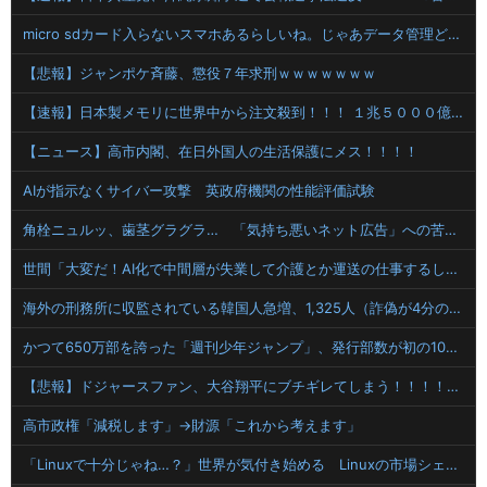
micro sdカード入らないスマホあるらしいね。じゃあデータ管理どうしてるのかというとクラウド(笑)で出し入れらしい
【悲報】ジャンポケ斉藤、懲役７年求刑ｗｗｗｗｗｗｗ
【速報】日本製メモリに世界中から注文殺到！！！ １兆５０００億円で工場増築へ
【ニュース】高市内閣、在日外国人の生活保護にメス！！！！
AIが指示なくサイバー攻撃 英政府機関の性能評価試験
角栓ニュルッ、歯茎グラグラ… 「気持ち悪いネット広告」への苦情が急増
世間「大変だ！AI化で中間層が失業して介護とか運送の仕事するしか無くなるぞ！」←うん…うん？
海外の刑務所に収監されている韓国人急増、1,325人（詐偽が4分の1） 日本には254人
かつて650万部を誇った「週刊少年ジャンプ」、発行部数が初の100万部割れ
【悲報】ドジャースファン、大谷翔平にブチギレてしまう！！！！！！
高市政権「減税します」→財源「これから考えます」
「Linuxで十分じゃね…？」世界が気付き始める Linuxの市場シェアが初めて10%超える