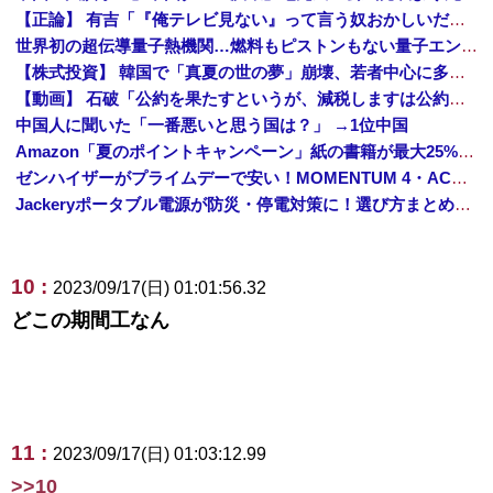
【正論】 有吉「『俺テレビ見ない』って言う奴おかしいだろ。団子屋で『団子食べない』って言うか？」
世界初の超伝導量子熱機関…燃料もピストンもない量子エンジンが回った！
【株式投資】 韓国で「真夏の世の夢」崩壊、若者中心に多くの人が「人生オワタ」―中国メディア
【動画】 石破「公約を果たすというが、減税しますは公約ではない。検討を加速するというのが公約だ」
中国人に聞いた「一番悪いと思う国は？」 →1位中国
Amazon「夏のポイントキャンペーン」紙の書籍が最大25%ポイント還元 対象と条件を整理（2026年7月）
ゼンハイザーがプライムデーで安い！MOMENTUM 4・ACCENTUMなど対象モデルまとめ！
Jackeryポータブル電源が防災・停電対策に！選び方まとめ【プライムデー最終日】
10 :
2023/09/17(日) 01:01:56.32
どこの期間工なん
11 :
2023/09/17(日) 01:03:12.99
>>10