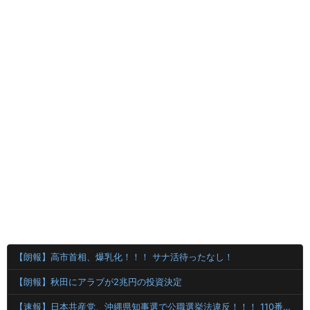
【朗報】高市首相、爆乳化！！！ サナ活待ったなし！
【朗報】秋田にアラブが2兆円の投資決定
【速報】日本共産党、沖縄県知事選で公職選挙法違反！！！ 110番通報されても辞全くめない件