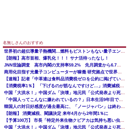
名無しさんのおすすめ
世界初の超伝導量子熱機関…燃料もピストンもない量子エンジンが回った！
【朗報】高市首相、爆乳化！！！ サナ活待ったなし！
JNN世論調査 高市内閣の支持率59.2% 先月調査から6.7ポイント下落・・・各党の支持率、自民30.9%、国民3.0%、維新2.9%、参政2...
商用化目指す光量子コンピューターが稼働 研究拠点で世界初…産総研など！
【速報】記者「中革連は食料品消費税ゼロを公約に掲げていたが？」→階猛氏「そ、それは財源確保という条件付き」
【消費税率1％】 「下げるのが筋なんですけど…」消費減税で値下がりする分と同じだけ商品を値上げして店頭価格を変えない店も
中国「大洪水！」中国ダム「決壊」地元民「公式発表より死者多い！」中国政府「住民拘束！（安否不明」中国当局「救助隊動画も削除」台風13号「三峡ダム接近中」→
「中国人ってこんなに嫌われているの？」日本生活9年目で明かす本心！
韓国人の対日好感度が過去最高に、「ノージャパン」は終わった？＝ネット「中国より100倍いい」
【朗報】 消費減税、閣議決定 来年4月から2年間1％に
【予算100万】 市長「特定外来生物クビアカは気持ち悪い虫だしそんな需要ないと思う」1匹300円相当の報奨金→初日に42万取られ焦り
中国「大洪水！」中国ダム「決壊」地元民「公式発表より死者多い！」中国政府「住民拘束！（安否不明」中国当局「救助隊動画も削除」台風13号「三峡ダム接近中」→