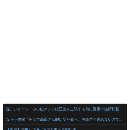
森川ジョージ「みい山アンチは正義を主張する前に漫画の無断転載をやめろよ」←これwwww
なろう作家「円安で高市さん叩いてた奴ら、円高でも褒めないのでポジショントーク確定ｗｗｗ」
【朗報】秋田にアラブが2兆円の投資決定