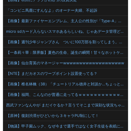
「コンビニ馬鹿にすんなよ」のオーナー夫婦、不起訴
【画像】最新ファイヤーエンブレム、主人公の性別が「Type-A」と「Type-B」になってしまう
micro sdカード入らないスマホあるらしいね。じゃあデータ管理どうしてるのかというとクラウド(笑)で出し入れらしい
【画像】週刊少年ジャンプさん ついに100万部を割ってしまう。何故ジャンプは読まれなくなったのか
【一条莉々華：限界飯】夏色の生命、誕生の瞬間！甘々なホットケーキ
【画像】仙台育英のマネージャーwwwwwwwwwwwwwwwwwww
【NTE】まだカオスのワープポイント設置使ってる？
【画像】椎名林檎（38）「チュートリアル徳井と対談か…ちょっとセクシーな服着ていくか」 【Pickup05154359】
【画像】福岡、こんなのが普通に走ってるｗｗｗｗｗｗｗｗｗｗｗｗｗｗｗｗ
西武ファンなんやが まだイケるか？言うてそこまで深刻な状況ちゃうよな？
【原神】復刻渋滞がひどいから３キャラPU制にして！
【物議】甲子園ムック、なぜ今まで選手ではなく女子生徒を表紙にしていたのか