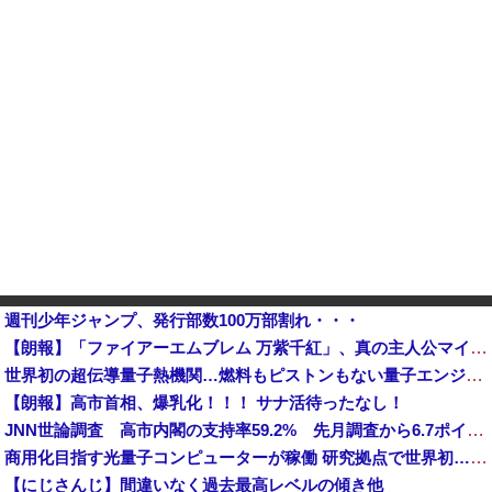
週刊少年ジャンプ、発行部数100万部割れ・・・
【朗報】「ファイアーエムブレム 万紫千紅」、真の主人公マイユニはキャラメイク可能ｗｗ
世界初の超伝導量子熱機関…燃料もピストンもない量子エンジンが回った！
【朗報】高市首相、爆乳化！！！ サナ活待ったなし！
JNN世論調査 高市内閣の支持率59.2% 先月調査から6.7ポイント下落・・・各党の支持率、自民30.9%、国民3.0%、維新2.9%、参政2...
商用化目指す光量子コンピューターが稼働 研究拠点で世界初…産総研など！
【にじさんじ】間違いなく過去最高レベルの傾き他