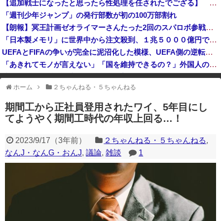
【追加戦士になったと思ったら性処理を任されたでござる】 その６７
【北朝鮮】核とミサイルを増やす北朝鮮、日本の防衛力強化を見て突然「平和」を語り始める
「週刊少年ジャンプ」の発行部数が初の100万部割れ
【恐怖】酒とタバコを愛する日常系女性YouTuber、ガチで体が終わる・・・
【朗報】冥王計画ゼオライマーさんたった2回のスパロボ参戦で大人気ロボ作品に
【速報】日本共産党、熊本地震被災者のホテル二次避難の成果はウチだとアレオレ詐欺をはじめる
「日本製メモリ」に世界中から注文殺到、１兆５０００億円で工場増築へ
UEFAとFIFAの争いが完全に泥沼化した模様、UEFA側の逆転敗北すらあり得るような情勢に……
「あきれてモノが言えない」「国を維持できるの？」外国人の永住許可要件の厳格化で在日中国人の本音は？
渡邊渚さん、近況報告「最近は落ち着いてきてます」
ホーム
２ちゃんねる・５ちゃんねる
※アドブロック等の広告非表示プラグインやアドオンを利用している場合、
一部のコンテンツが表示されなくなったり、サイト全体のレイアウトが崩れ
期間工から正社員登用されたワイ、5年目にし
たりする場合があります。
てようやく期間工時代の年収上回る…！
2023/9/17
（
3年前
）
２ちゃんねる・５ちゃんねる
,
なんJ・なんG・おんJ
,
議論
,
雑談
1