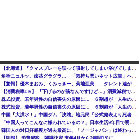
【北海道】『クマスプレーを誤って噴射してしまい浴びてしまった』トムラウシ山で登山中の女子高校生が熊除けスプレー浴びる…道警ヘリで救助…意識あり…学校行事で入山他
角栓ニュルッ、歯茎グラグラ… 「気持ち悪いネット広告」への苦情が急増
【驚愕】優木まおみ、くみっきー、菊地亜美……タレント達が次々とアジアの国々へ移住する本当の理由って何？
【消費税率1％】 「下げるのが筋なんですけど…」消費減税で値下がりする分と同じだけ商品を値上げして店頭価格を変えない店も
株式投資、若年男性の自信喪失の原因に… ６割超が「人生の敗者」自認か
株式投資、若年男性の自信喪失の原因に… ６割超が「人生の敗者」自認か
中国「大洪水！」中国ダム「決壊」地元民「公式発表より死者多い！」中国政府「住民拘束！（安否不明」中国当局「救助隊動画も削除」台風13号「三峡ダム接近中」→
「中国人ってこんなに嫌われているの？」日本生活9年目で明かす本心！
韓国人の対日好感度が過去最高に、「ノージャパン」は終わった？＝ネット「中国より100倍いい」
【朗報】 消費減税、閣議決定 来年4月から2年間1％に