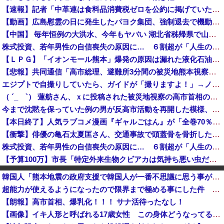
【速報】記者「中革連は食料品消費税ゼロを公約に掲げていたが？」→階猛氏「そ、それは財源確保という条件付き」
【動画】広島慰霊の日に発生したパヨク集団、強制退去で機動隊により無事排除される
【中国】 毎年恒例の大洪水、今年もヤバい 湖北省秭帰県で山洪水が市街地を直撃、工場浸水・車両が次々流される
株式投資、若年男性の自信喪失の原因に… ６割超が「人生の敗者」自認か
【ＬＰＧ】「イオンモール熊本」爆発の原因は漏れた液化石油ガスか…経産省、全国の大規模施設でガス供給設備の点検要請
【悲報】共同通信「高市総理、避難所3分間の被災地熊本視察動画に批判！」 → 内閣報道官「避難所視察は51分間！大変な状況の中で、1時間近く受け入...
エジプトで自撮りしていたら、ガイドが「撮りますよ！」→ノリノリでポーズを取っていたら……スマホを返してもらえない 「日本人はカモ代表かも」「私は...
（ ´_ゝ`） 蓮舫さん、ｘに投稿された被災地視察の高市首相の写真を猛批判「掲載するのを止める人は誰もいなかったのか」「あまりにも愕然としていま...
今まで沈黙を保っていた例の男が反高市活動を再開した模様、財務省を手を組んでの返り咲きが狙いか？
【本日終了】人気ラブコメ漫画『ギャルごはん』が「全巻70％」オフ、『ジャンケットバンク』 『BUNGO―ブンゴ―』の「39％オフクーポン」激安セ...
【衝撃】俳優の亀石太夏匡さん、交通事故で頭蓋骨を骨折した結果・・・
株式投資、若年男性の自信喪失の原因に… ６割超が「人生の敗者」自認か
【予算100万】市長「特定外来生物クビアカは気持ち悪い虫だしそんな需要ないと思う」1匹300円相当の報奨金→初日に42万取られ焦り
マレーシア航空のパイロットが「運び屋」に、麻薬密輸容疑で拘束…最高刑は死刑！
韓国人「熊本地震の政府支援で韓国人が一番不思議に思う事がこれ」
【消費税減税】農家、ガチで『悲鳴』を上げてしまう・・・・・
超能力が使えるようになったので限界まで極める事にした件 その８
（ ´_ゝ`）中道幹事長、食料品消費税2年間1%の閣議決定を批判 → 記者「中道改革連合は食料品消費税ゼロを公約に掲げていたが？」→ 階猛氏「
【朗報】高市首相、爆乳化！！！ サナ活待ったなし！
北朝鮮、昨年の1人当たり国民総所得は約20万円…韓国の28分の1！
【画像】イキ人形と呼ばれる17歳女性 この身体どうなってるの [828293379]
格安電気代のためにインフラ投資を怠った韓国、朝鮮半島全域を猛暑が直撃してしまった結果……