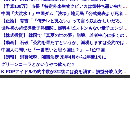
【予算100万】 市長「特定外来生物クビアカは気持ち悪い虫だしそんな需要ないと思う」1匹300円相当の報奨金→初日に42万取られ焦り
中国「大洪水！」中国ダム「決壊」地元民「公式発表より死者多い！」中国政府「住民拘束！（安否不明」中国当局「救助隊動画も削除」台風13号「三峡ダム接近中」→
【正論】 有吉「『俺テレビ見ない』って言う奴おかしいだろ。団子屋で『団子食べない』って言うか？」
世界初の超伝導量子熱機関…燃料もピストンもない量子エンジンが回った！
【株式投資】 韓国で「真夏の世の夢」崩壊、若者中心に多くの人が「人生オワタ」―中国メディア
【動画】 石破「公約を果たすというが、減税しますは公約ではない。検討を加速するというのが公約だ」
中国人に聞いた「一番悪いと思う国は？」 →1位中国
【朗報】 消費減税、閣議決定 来年4月から2年間1％に
グリーンコーラとかいうやつ飲んだ？
K-POPアイドルの約半数が3年後には姿を消す…損益分岐点突破は4％未満
韓国型イージス搭載の次世代駆逐艦「KDDX」1番艦…2032年竣工と公示！
玉川徹「包丁男を結果的に死刑にしたことになる」←これどう思う？？？
中国「大洪水！」三峡ダム「大雨で増水（台風直撃前」中国ダム「緊急放流！」中国鉄道「列車が走行中に流される」中国避難所「支援物資は有料です」謎の勢力「え」→
【速報】 玉川徹「死んでいなければ銃刀法違反と公務執行妨害、警察官が事実上の死刑にした」
日本が長距離巡航ミサイルの試験発射に成功！北朝鮮が激怒「日本が戦争国家になろうとしている」「絶対に傍観しない、必ず後悔させる」