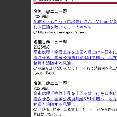
名無し@ニュー即
2026/8/9
配信者・もこう（馬場豊）さん、VTuberに
しド正論を吐いてしまうｗｗｗ
https://kick.trendsjp.cc/strea...
名無し@ニュー即
2026/8/8
高市総理「物価上昇を上回る賃上げを日本に
着させる」国家公務員月給3.51％増へ 地
務員も追随する見通し
税金が足りないんだろ！！ それで消費税を廃止
るのに揉めて...
名無し@ニュー即
2026/8/8
高市総理「物価上昇を上回る賃上げを日本に
着させる」国家公務員月給3.51％増へ 地
務員も追随する見通し
「物価上昇を上回る賃上げを」＝「だから物価
昇は妨げない。」...