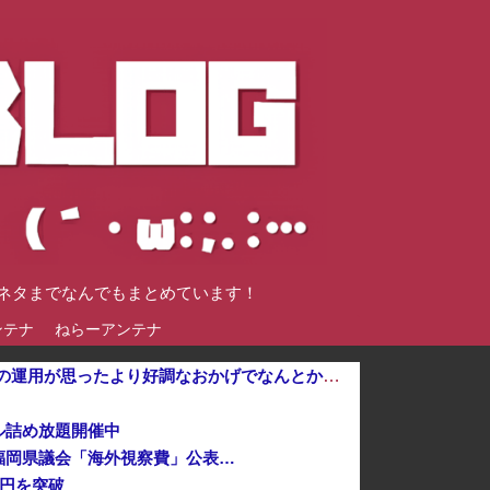
談ネタまでなんでもまとめています！
ンテナ
ねらーアンテナ
【朗報】日本の年金制度、GPIFの運用が思ったより好調なおかげでなんとかなりそう他
ル詰め放題開催中
福岡県議会「海外視察費」公表…
万円を突破