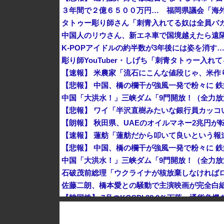
３年間で２億６５００万円… 福岡県議会「海
タトゥー彫り師さん「刺青入れてる奴は全員バカ
中国人のリウさん、新エネ車で国境越えたら遠隔
K-POPアイドルの約半数が3年後には姿を消す
石破茂前総理「ウクライナが核放棄しなければ
佐藤二朗、橋本愛との騒動で主演映画が完全白
【韓国株】 7月のKOSPI 28.9％下落…通貨