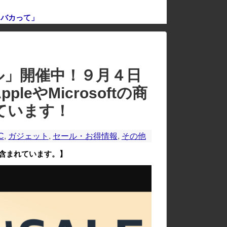
、バカって」
のレイアウトが崩れたりする場合があります。
ール」開催中！９月４日
eやMicrosoftの商
ています！
C
,
ガジェット
,
セール・お得情報
,
その他
含まれています。】