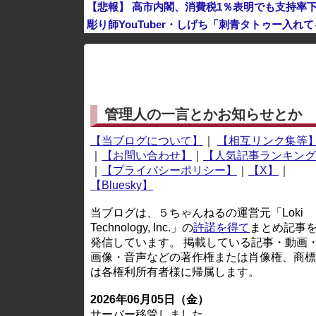
【悲報】 高市内閣、消費税1％表明でも支持率下
彫り師YouTuber・しげち「刺青タトゥー入
※アドブロック等の広告非表示プラグインやアドオンを
管理人の一言とかお知らせとか
【当ブログについて】
｜
【相互リンク集等
｜
【お問い合わせ】
｜
【人気記事ランキング
｜
【プライバシーポリシー】
｜
【X】
｜
【Bluesky】
当ブログは、５ちゃんねるの運営元「Loki
Technology, Inc.」の
許諾を得て
まとめ記事
発信しています。 掲載している記事・動画
画像・音声などの著作権または肖像権、商標
は各権利所有者様に帰属します。
2026年06月05日（金）
サーバー移管しました。