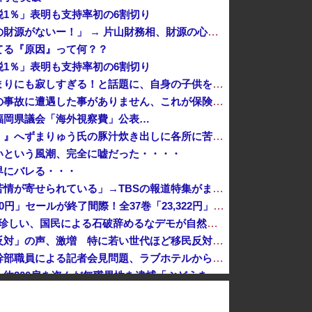
1％」表明も支持率初の6割切り
【ｗ】自民党議員「消費税減税の財源がないー！」 → 片山財務相、財源の心配は１ミリもいらない！と主張 ｗｗｗｗｗｗｗｗｗｗｗｗｗｗ
てる『原因』って何？？
1％」表明も支持率初の6割切り
昭和を代表する女優の晩年があまりにも寂しすぎる！と話題に、自身の子供を餓死する寸前までネグレクトした挙句……
「私は何年も生きていて車関連の事故に遭遇した事がありません、これが保険に入る必要がない答えです。任意保険入れ は押し付け」←大炎上でボコボコにｗｗｗｗｗｗｗｗｗｗｗ
福岡県議会「海外視察費」公表…
【悲報】『宗教配慮が足りない！』へずまりゅう氏の豚汁炊き出しに各所に苦情殺到 → へ「保健所も容認！問題なし！」ｗｗｗｗｗｗｗｗｗｗｗｗｗｗ
いという風潮、完全に嘘だった・・・・
界にバレる・・・
熊本県知事「報道に強い不満・苦情が寄せられている」→TBSの報道特集がまさにそれな件
『GANTZ（ガンツ）』全巻「100円」セールが終了間際！全37巻「23,322円」→「3,700円」！完結まですべて超お得に買えるこのチャンス...
（ ´_ゝ`）「石破総理は世界でも珍しい、国民による石破辞めるなデモが自然発生した総理大臣です」
【東大調査】「外国人受け入れ反対」の声、激増 特に若い世代ほど移民反対だと明らかに→移民政策反対VS人手不足はどうするんだ？でネット大論争
【速報】バスローブ姿の秋田県幹部職員による記者会見問題、ラブホテルからの参加だと特定「体調が優れなかったため...」とは何だったのか
【岡山県】果樹園からマスカット約200房を盗んだ無職男性を逮捕「ぶどうを売って生活費に充てていた」※氏名非公開
うため飛行機から飛び降りて死亡！
共産党「熊本地震救援募金のお願いをしていたところ、中指を立てられました。嫌がらせ酷い」