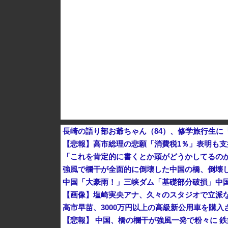
VTuberさん、祖母の「家族だけの一日葬」を
【悲報】高市総理の悲願「消費税1％」表明も支
「これを肯定的に書くとか頭がどうかしてるの
強風で欄干が全面的に倒壊した中国の橋、倒壊
【画像】塩崎実央アナ、久々のスタジオで立派な
高市早苗、3000万円以上の高級新公用車を購
【悲報】 中国、橋の欄干が強風一発で粉々に 