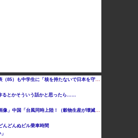
国連事務総長「日本よ、国連にお金がない。このままでは国連が完全崩壊する。助けろ」
【8/22開催】「琵琶湖三市同時花火大会」、各市公式「そんな花火大会は存在しない」→ 高価チケットを購入した人達がSNS阿鼻叫喚
の５０代男性、熱中症になる
ナ戦争に参戦へ！！！
長崎の語り部お爺ちゃん（84）、修学旅行生に「日本も原爆を持たないと負ける」と言われびっくり！ 被団協代表（85）も中学生に「核を持たないで日本を守れますか」と問われ危機感
作るとかそういう話かと思ったら……
中国「大豪雨！」三峡ダム「基礎部分破損」中国「全力放流！」台風13号「中国上陸予測」台風15号「中国接近（画像」中国「台風同時上陸！（穀物生産が壊滅危機」→
どんどんぬビル乗車時間
い」