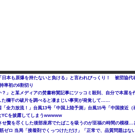
中国「大洪水！」三峡ダム「9門開放！（全力放流」中国都市「三峡沿線の道路水没」中国政府「高速道路封鎖！」中国ダム「緊急放流に合わせて開門（土砂崩れ発生」→
した結果ｗｗｗｗｗｗｗ
【悲報】ファン付き作業服着用
【悲報】韓国、ロシアウクライ
2026年度 暑さのピーク終了
持率初の6割切り
か？」と某メディアの焚書称賛記事にツッコミ殺到、自分で本屋を
した欄干の破片を調べると凄まじい事実が発覚して……
YCを披露してしまうwwwww
入させ贅を尽くした後部座席でたばこを吸うのが至福の時間の模様…
鉄筋ゼロ 当局「接着剤でくっつけただけ」「正常で、品質問題はな