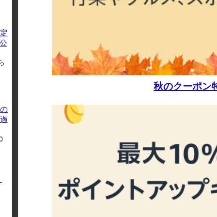
定
方公
ら
秋のクーポン
の
過
0
く