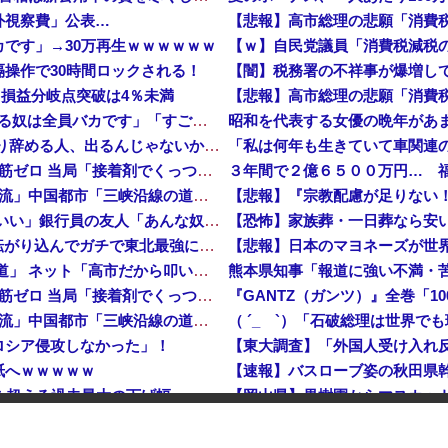
外視察費」公表…
【悲報】高市総理の悲願「消費税
です」→30万再生ｗｗｗｗｗｗ
操作で30時間ロックされる！
【闇】税務署の不祥事が爆増し
…損益分岐点突破は4％未満
【悲報】高市総理の悲願「消費税
彫り師YouTuber・しげち「刺青タトゥー入れてる奴は全員バカです」「すごい民度低い」「5000円好きなんすよ、バカって」
【速報】 米農家「流石にこんな値段じゃ、米作り辞める人、出るんじゃないかなあ？？」
【悲報】 中国、橋の欄干が強風一発で粉々に 鉄筋ゼロ 当局「接着剤でくっつけただけ」「正常で、品質問題はない」
３年間で２億６５００万円… 
中国「大洪水！」三峡ダム「9門開放！（全力放流」中国都市「三峡沿線の道路水没」中国政府「高速道路封鎖！」中国ダム「緊急放流に合わせて開門（土砂崩れ発生」→
【悲報】 ワイ「半沢直樹みたいな銀行員カッコいい」銀行員の友人「あんな奴居ねえよ」
【恐怖】家族葬・一日葬なら安
【朗報】 秋田県、UAEのオイルマネー2兆円が転がり込んでガチで東北最強になるぞｗｗｗｗｗｗｗ
【悲報】日本のマヨネーズが世
【速報】 蓮舫「蓮舫だから叩いて良いという報道」 ネット「高市だから叩いて良いをやってるのがお前だろ」
【悲報】 中国、橋の欄干が強風一発で粉々に 鉄筋ゼロ 当局「接着剤でくっつけただけ」「正常で、品質問題はない」
中国「大洪水！」三峡ダム「9門開放！（全力放流」中国都市「三峡沿線の道路水没」中国政府「高速道路封鎖！」中国ダム「緊急放流に合わせて開門（土砂崩れ発生」→
ロシア侵攻しなかった」！
紙へｗｗｗｗｗ
危機を超える過去最大の下げ幅
【速報】 中2男子、野球部の練習中に頭部を強打しCT検査→70代医師「問題ないです」→中学生死亡「他人のCT画像みてました」
ロシア空挺兵が空挺部隊日を祝
【悲報】 中国、橋の欄干が強風一発で粉々に 鉄筋ゼロ 当局「接着剤でくっつけただけ」「正常で、品質問題はない」