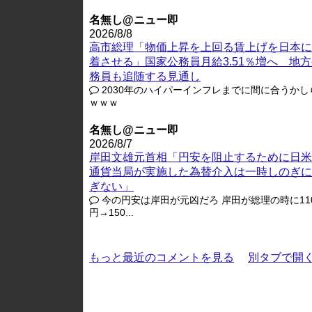
名無し@ニュー即
2026/8/8
高市総理「物価上昇を上回る賃上げを日本に
着させる」国家公務員月給3.51％増へ 地
務員も追随する見通し
2030年のハイパーインフレまでに間に合うかし
ｗｗｗ
名無し@ニュー即
2026/8/7
岸田文雄元首相「円安を阻止するために日米
通貨当局が実施した為替介入は一時しのぎに
ぎない」
今の円安は岸田が元凶だろ 岸田が総理の時に11
円→150...
もっと最近のコメントを見る
別タブで開