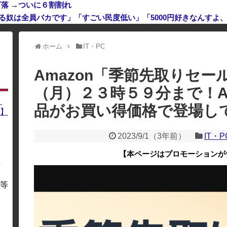
落 →ついに６割割れ
れてる奴は全員バカです」「すごい民度低い」「5000円好きなんすよ
利用している場合、一部のコンテンツが表示されなくなったり、サイト全体
ホーム
IT・PC
Amazon「季節先取りセ
（月）２３時５９分まで！Appl
】
品がお買い得価格で登場し
】
2023/9/1
（
3年前
）
IT・P
【本ページはプロモーションが
を
・
等