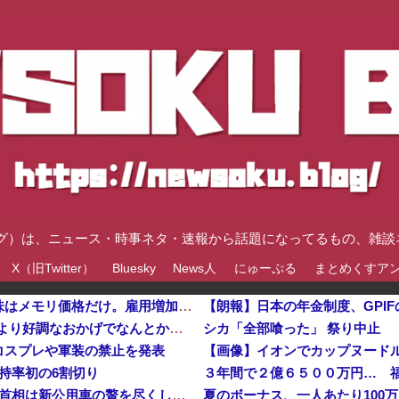
速ブログ）は、ニュース・時事ネタ・速報から話題になってるもの、雑
X（旧Twitter）
Bluesky
News人
にゅーぷる
まとめくすア
韓国メディア「経済成長しているといっても中味はメモリ価格だけ。雇用増加見通しが半減してしまった」……韓国の内需不況は根強い状況っすね
【朗報】日本の年金制度、GPIFの運用が思ったより好調なおかげでなんとかなりそう他
シカ「全部喰った」 祭り中止
コスプレや軍装の禁止を発表
【画像】イオンでカップヌード
持率初の6割切り
３年間で２億６５００万円… 
【悲報】 週刊誌、好き放題書きまくる 高市早苗首相は新公用車の贅を尽くした後部座席でたばこを吸うのが至福の時間「どんどん延びる乗車時間」
夏のボーナス、一人あたり100