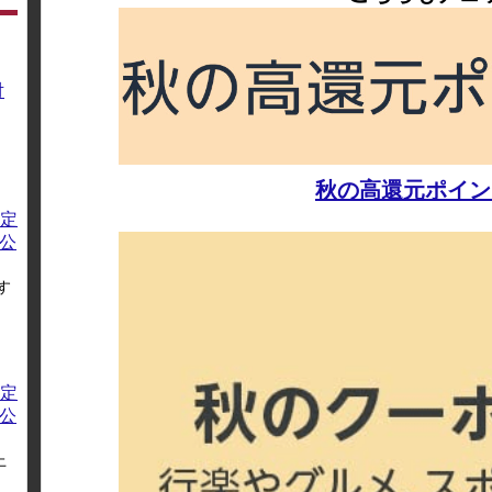
対
秋の高還元ポイン
定
方公
す
定
方公
上