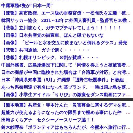
中露軍艦4隻が”日本一周”
【速報】高市政権、エース級の財務官僚・一松旬氏を左遷「彼は協力的でなかった」財務省の言いなりではないことが判明
韓国サッカー協会 2011～12年に外国人審判員・監督官ら10数人を性接待（W杯予選、五輪予選が含まれる）国会議員が事実確認
【悲報】立川志らく、ガチでブチギレてしまう！！！！！！
【画像】日本共産党の街宣車、ほんと碌でもないな
【画像】 「ビールと水を交互に飲まないと倒れるグラス」発売
【悲報】共同通信、ガチで逝く・・・・・・
【悲報】札幌オリンピック、８割が賛成・・・・
中国外務省、広島原爆投下に関して「同情を得ようと核被害者の立場を政治利用」と主張！
日本の商船が中国に臨検された場合は「台湾軍が対応」と台湾軍トップ！
日本「沖縄県知事選（9月」沖縄県「辺野古転覆事件」日教組「同志社批判！（社民系」日本「日教組と全教は対立状態（内ｹﾞﾊﾞ」特別調査委員会「同志社...
あっち系御用達で有名になった某ブランド、一時は飛ぶ鳥を落とす勢いだったが今期の業績は……
【画像】小学生アイドル「りりぴ」の激痩せダンス動画にファンが『絶句』してしまう・・・・
中国外務省、広島原爆投下に関して「同情を得ようと核被害者の立場を政治利用」[8/6]
【熊本地震】共産党・寺本けんた「災害募金に関するデマを流す人は被災地への支援を妨害していることを自覚してください」 ネット「では熊本に直接募金すればいいだけですね！」
【速報】中国外務省、広島原爆投下に関して「同情を得ようと核被害者の立場を政治利用」
超能力が使えるようになったので限界まで極める事にした件 その７
【速報】『有吉の夏休み』、とんでもない発表をしてしまう！！！！！
田﨑さくらアナ セクシーノースリーブ脇！！
千葉県袖ケ浦市「おむつ交換で噛みつかれ」看護助手の男を逮捕 90歳入院患者の顔や腹を殴るなどケガさせた疑い [8/6]
鈴木紗理奈「ボランティアはもちろんだが、今熊本へ旅行に行くことも支援になる」
【速報】しんぶん赤旗、短期間に1700件の購読申し込みで嬉し泣き→「うそでーす」虚偽申し込みと判明→ 共産党が刑事告訴「厳重な処罰を求める」