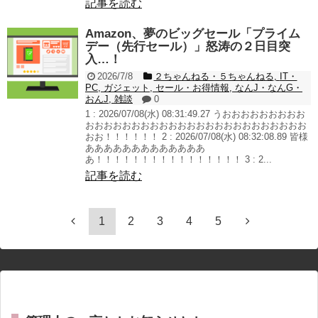
記事を読む
Amazon、夢のビッグセール「プライム
デー（先行セール）」怒涛の２日目突
入…！
2026/7/8
２ちゃんねる・５ちゃんねる
,
IT・
PC
,
ガジェット
,
セール・お得情報
,
なんJ・なんG・
おんJ
,
雑談
0
1 : 2026/07/08(水) 08:31:49.27 うおおおおおおおおお
おおおおおおおおおおおおおおおおおおおおおおおお
おお！！！！！！ 2 : 2026/07/08(水) 08:32:08.89 皆様
あああああああああああああ
あ！！！！！！！！！！！！！！！！ 3 : 2...
記事を読む
1
2
3
4
5