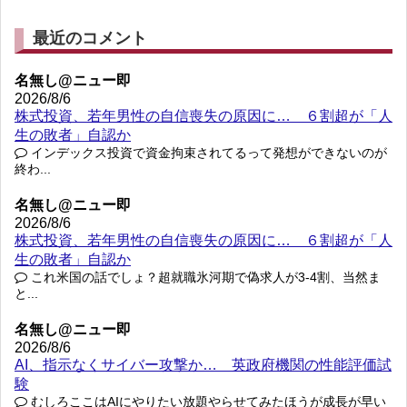
最近のコメント
名無し@ニュー即
2026/8/6
株式投資、若年男性の自信喪失の原因に… ６割超が「人
生の敗者」自認か
インデックス投資で資金拘束されてるって発想ができないのが
終わ...
名無し@ニュー即
2026/8/6
株式投資、若年男性の自信喪失の原因に… ６割超が「人
生の敗者」自認か
これ米国の話でしょ？超就職氷河期で偽求人が3-4割、当然ま
と...
名無し@ニュー即
2026/8/6
AI、指示なくサイバー攻撃か… 英政府機関の性能評価試
験
むしろここはAIにやりたい放題やらせてみたほうが成長が早い