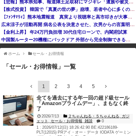
【悲報】熊本県知事、報道陣土足取材にマジギレ「遺族や被災者から強い不満でてる！」 → 記者「例えば？」 → 知事、怒り通り越して呆れてしまう ………
【緊急】世界各地で販売の中国企業Zbtlink製ルーター20機種にバックドア、外部から完全制御のおそれ
【株式投資】 韓国で「真夏の世の夢」崩壊、若者中心に多くの人が「人生オワタ」―中国メディア
非現実的なリベラル政策をゴリ押しした東京大学、貯金から無駄金を垂れ流しまくった結果……
【ﾌｧﾝｻﾏﾘｨ】熊本地震報道 真実より視聴率と高市叩きが大事なオールドメディア 熊本県知事が被災者・遺族への取材に怒り「極めて強い不満、苦情が寄せられた」
中国企業Zbtlink製のルーター20機種にバックドア… 外部から完全制御のおそれ
広末涼子が活動再開 病名公表を決意させた、次男からの言葉明かす
【金利上昇】 年24万円負担増 30代住宅ローンで、内閣府試算
中国製ルーター20機種にバックドア 外部から完全制御できる機能が仕込まれていた
※アドブロック等の広告非表示プラグインやアドオンを利用している場合、
ホーム
セール・お得情報
一部のコンテンツが表示されなくなったり、サイト全体のレイアウトが崩れ
たりする場合があります。
「
セール・お得情報
」
一覧
1
2
3
4
5
全てを過去にする年一回の超ド級セール
「Amazonプライムデー」、まもなく終
了
2026/7/13
２ちゃんねる・５ちゃんねる
,
ガジ
ェット
,
セール・お得情報
,
雑談
0
1 : 2026/07/12(日) 18:26:42.90 BE:422186189-
PLT(12015) PRアイ・オー・データ IODATA ゲーミン