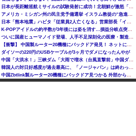
日本が長距離巡航ミサイルの試験発射に成功！北朝鮮が激怒「日本が戦争国家になろうとしている」「絶対に傍観しない、必ず後悔させる」
アメリカ・ミシガン州の民主党予備選挙 イスラム教徒の“急進左派”候補が勝利確実に⋯トランプ氏は批判
日本「熊本地震」ハビタ「従業員2人亡くなる」営業部長「イオンのスタッフに制止されなかった」日本「部長が連絡後の店員行動を証言（謎」イオン「再入館可能の事実ない」→
K-POPアイドルの約半数が3年後には姿を消す…損益分岐点突破は4％未満
ついに国産ヒューマノイド登場、人手不足深刻化の医療・製造現場などでの活用想定！
【衝撃】 中国製ルーター20機種にバックドア発見！ ネットに繋ぐだけで35秒ごとに中国のサーバーと通信
ダイソーの220円のUSBケーブルが3ヶ月でダメになったんやが
中国「大洪水！」三峡ダム「大雨で増水（台風直撃前」中国ダム「緊急放流！」中国鉄道「列車が走行中に流される」中国避難所「支援物資は有料です」謎の勢力「え」→
韓国人の対日好感度が過去最高に、「ノージャパン」は終わった？＝ネット「中国より100倍いい」
中国Zbtlink製ルーター20機種にバックドア見つかる 外部から完全制御のおそれ
中国企業Zbtlink製のルーター20機種にバックドア… 外部から完全制御のおそれ
【速報】 毎日新聞のベテラン記者を逮捕 包丁で夫を脅した容疑
中国人のリウさん、新エネ車で国境越えたら遠隔操作で30時間ロックされる！
中国「大洪水！」中国ダム「決壊」地元民「公式発表より死者多い！」中国政府「住民拘束！（安否不明」中国当局「救助隊動画も削除」台風13号「三峡ダム接近中」→
かつて650万部を誇った「週刊少年ジャンプ」、発行部数が初の100万部割れ