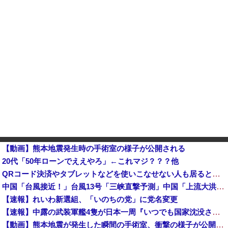
【動画】熊本地震発生時の手術室の様子が公開される
20代「50年ローンでええやろ」←これマジ？？？他
QRコード決済やタブレットなどを使いこなせない人も居るという話・・・
中国「台風接近！」台風13号「三峡直撃予測」中国「上流大洪水！（三峡上流」中国都市「8/5の映像（動画」三峡ダム「緊急放流（決壊危機」中国「下流...
【速報】れいわ新選組、「いのちの党」に党名変更
【速報】中露の武装軍艦4隻が日本一周『いつでも国家沈没させられるぞ』
【動画】熊本地震が発生した瞬間の手術室、衝撃の様子が公開されて16万いいね プロすぎると称賛の声が集まる