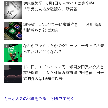
健康保険証、8月1日からマイナに完全移行
「手元にあるか確認を」厚労省
総務省、LINEヤフーに厳重注意… 利用者識
別情報を外部に送信
なんかファミマとかでグリーンコーラっての売
ってたけどどうなん？
ドル円、１ドル１５７円 米国が円買い介入と
英紙報道… ＮＹ外国為替市場で円急伸、日米
協調介入は1998年以来
もっと人気の記事をみる
別タブで開く