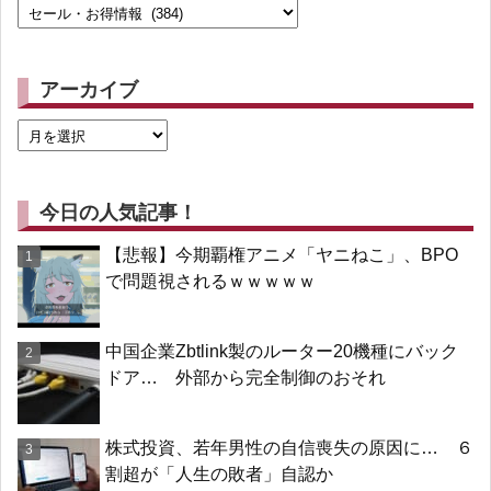
アーカイブ
今日の人気記事！
【悲報】今期覇権アニメ「ヤニねこ」、BPO
で問題視されるｗｗｗｗｗ
中国企業Zbtlink製のルーター20機種にバック
ドア… 外部から完全制御のおそれ
株式投資、若年男性の自信喪失の原因に… ６
割超が「人生の敗者」自認か