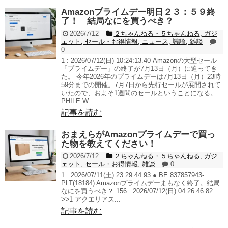
Amazonプライムデー明日２３：５９終
了！ 結局なにを買うべき？
2026/7/12
２ちゃんねる・５ちゃんねる
,
ガジ
ェット
,
セール・お得情報
,
ニュース
,
議論
,
雑談
0
1 : 2026/07/12(日) 10:24:13.40 Amazonの大型セール
「プライムデー」の終了が7月13日（月）に迫ってき
た。 今年2026年のプライムデーは7月13日（月）23時
59分までの開催。7月7日から先行セールが展開されて
いたので、およそ1週間のセールということになる。
PHILE W...
記事を読む
おまえらがAmazonプライムデーで買っ
た物を教えてください！
2026/7/12
２ちゃんねる・５ちゃんねる
,
ガジ
ェット
,
セール・お得情報
,
雑談
0
1 : 2026/07/11(土) 23:29:44.93 ● BE:837857943-
PLT(18184) Amazonプライムデーまもなく終了。結局
なにを買うべき？ 156 : 2026/07/12(日) 04:26:46.82
>>1 アクエリアス...
記事を読む