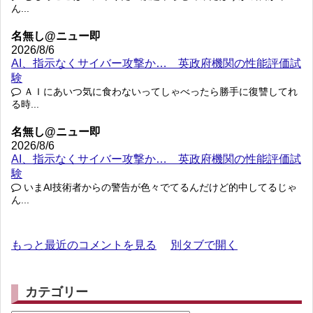
ん...
名無し@ニュー即
2026/8/6
AI、指示なくサイバー攻撃か… 英政府機関の性能評価試
験
ＡＩにあいつ気に食わないってしゃべったら勝手に復讐してれ
る時...
名無し@ニュー即
2026/8/6
AI、指示なくサイバー攻撃か… 英政府機関の性能評価試
験
いまAI技術者からの警告が色々でてるんだけど的中してるじゃ
ん...
もっと最近のコメントを見る
別タブで開く
カテゴリー