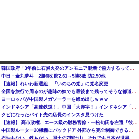
韓国政府「3年前に石炭火発のアンモニア混焼で協力するっていったけどあれ取りやめな。政権変わったし」……韓国とまともな協力ができない理由、これなんですよね
中日・金丸夢斗 2勝6敗 防2.61→5勝8敗 防2.50他
【速報】れいわ新選組、「いのちの党」に党名変更
全国を旅行で周るのが趣味の奴でも最後まで残ってそうな都道府県
ヨーロッパが中国製メガソーラーを締め出しｗｗｗ
インドネシア「高速鉄道！」中国「大赤字！」インドネシア「運営会社の株式購入！（負債対策」中国「はい（巨額負債」インドネシア「700km延伸計画！（実質中止」→
クビになったバイト先の店長のインスタ見つけた
【速報】 高市政権、エース級の財務官僚・一松旬氏を左遷「彼は協力的でなかった」財務省の言いなりではないことが判明
中国製ルーター20機種にバックドア 外部から完全制御できる機能が仕込まれていた
石油もない、鉄もない、国土の7割は山…それでも日本が世界屈指の経済大国になれた「勤勉さ」以外の勝因！