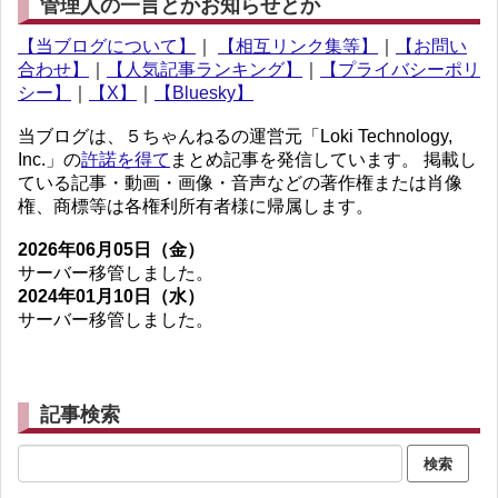
管理人の一言とかお知らせとか
【当ブログについて】
｜
【相互リンク集等】
｜
【お問い
合わせ】
｜
【人気記事ランキング】
｜
【プライバシーポリ
シー】
｜
【X】
｜
【Bluesky】
当ブログは、５ちゃんねるの運営元「Loki Technology,
Inc.」の
許諾を得て
まとめ記事を発信しています。 掲載し
ている記事・動画・画像・音声などの著作権または肖像
権、商標等は各権利所有者様に帰属します。
2026年06月05日（金）
サーバー移管しました。
2024年01月10日（水）
サーバー移管しました。
記事検索