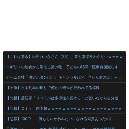
【これは驚き】田中れいなさん（35）、昔とほぼ変わらないｗｗｗｗ
イギリスの給食から消える揚げ物 子どもの肥満・医療負担減らす
ゲーム会社「決定ボタンは〇、キャンセルは✕、当たり前の話」→ ゲーム会社「今日から決定ボタンは✕にしまーす！！！」
【画像】日本列島の周りで何かの儀式が行われてる模様
【悲報】落語家「リベラルは多様性を認めろ！と言いながら自分達と違う意見には執拗に攻撃してくる！」ｗｗｗｗｗｗｗｗｗｗｗｗｗｗ【HotTweets】
【悲報】コミケ、雨予報ｗｗｗｗｗｗｗｗｗｗｗｗｗｗｗｗｗｗｗｗ
【悲報】100ワニ「俺もちいかわみたいになれる素質あったのに…」…静かに咽び泣く…
天幕のジャードゥーガル 第7話 感想：シタラのモンゴル復讐計画！兄弟をなんとか仲違いせねば！