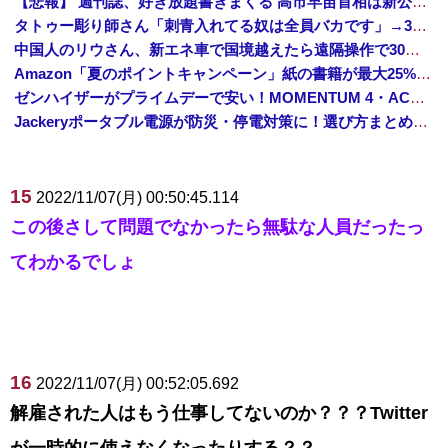
【悲報】 週刊誌、好き放題書きまくる 高市早苗首相は新公用車の贅を尽くした後部座席でたばこを吸うのが至福の時間「どんどん延びる乗車時間」
タトゥー彫り師さん「刺青入れてる奴は全員バカです」→30万再生ｗｗｗｗｗｗ
中国人のリウさん、新エネ車で国境越えたら遠隔操作で30時間ロックされる！
Amazon「夏のポイントキャンペーン」紙の書籍が最大25%ポイント還元 対象と条件を整理（2026年7月）
ゼンハイザーがプライムデーで安い！MOMENTUM 4・ACCENTUMなど対象モデルまとめ！
Jackeryポータブル電源が防災・停電対策に！選び方まとめ【プライムデー最終日】
15
2022/11/07(月) 00:50:45.114
この後さして問題でなかったら無駄な人員だったっ
てわかるでしょ
16
2022/11/07(月) 00:52:05.692
解雇された人はもう仕事してないのか？？？Twitter
が一時的に使えなくなったりする？？