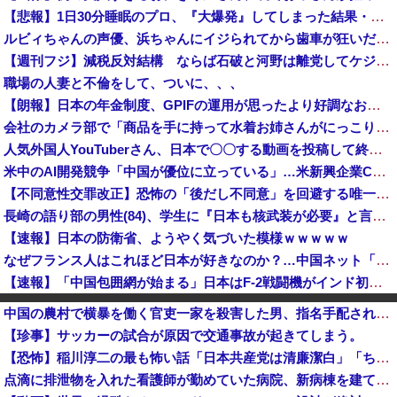
【悲報】1日30分睡眠のプロ、『大爆発』してしまった結果・・・・・
ルビィちゃんの声優、浜ちゃんにイジられてから歯車が狂いだしてしまうｗｗｗｗｗｗｗ
【週刊フジ】減税反対結構 ならば石破と河野は離党してケジメをつけろ
職場の人妻と不倫をして、ついに、、、
【朗報】日本の年金制度、GPIFの運用が思ったより好調なおかげでなんとかなりそう
会社のカメラ部で「商品を手に持って水着お姉さんがにっこり」を撮影、だがお姉さんは素人アルバイトで親バレした結果……
人気外国人YouTuberさん、日本で〇〇する動画を投稿して終わる・・・
米中のAI開発競争「中国が優位に立っている」…米新興企業CEOが予測！
【不同意性交罪改正】恐怖の「後だし不同意」を回避する唯一の方法がコチラ → ｗｗｗｗｗｗｗｗｗｗｗｗｗｗｗｗ
長崎の語り部の男性(84)、学生に『日本も核武装が必要』と言われびっくり [8/9]
【速報】日本の防衛省、ようやく気づいた模様ｗｗｗｗｗ
なぜフランス人はこれほど日本が好きなのか？…中国ネット「中国と北朝鮮を除いて日本が好き」！
【速報】「中国包囲網が始まる」日本はF-2戦闘機がインド初派遣
【速報】韓国サッカー協会の性接待、日本人審判員４人も調査へ！！！
中国の農村で横暴を働く官吏一家を殺害した男、指名手配されて警察が追跡するも農民が追いかけるどころか……
長崎の語り部のお爺ちゃん(84)、学生に『日本も核武装が必要』と言われびっくり
【珍事】サッカーの試合が原因で交通事故が起きてしまう。
返却査定の厳格化…ソフトバンク、端末2年レンタル改悪へ“塗装はがれ”でも2.2万円負担…上限も倍額に 保証加入なら免除 [8/9]
【恐怖】稲川淳二の最も怖い話「日本共産党は清廉潔白」「ちゃんと自力で資金を集めて活動してる」
ゼレンスキー大統領、米国のバイデン前政権を批判「官僚主義だった」
点滴に排泄物を入れた看護師が勤めていた病院、新病棟を建てたばかりなのに近隣住民の総スカンを食らった結果……
琵琶湖三市同時花火大会、開催中止を発表 場所時刻不明・許可なし・交通整理なし・市が関与否定