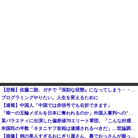
【悲報】佐藤二朗、ガチで『深刻な状態』になってしまう・・・・
プログラミングやりたい。人生を変えるために
【速報】中国人「中国では赤信号でも右折できます」
「唯一の五輪メダルを日本に奪われるのか」外国人審判への“性接待”で大揺れの韓国サッカー界、ロンドン五輪メダル剝奪の可能性に戦々恐々「前例がない」
某バラエティに出演した偏差値70エリート軍団、「こんな好感度の低い組み合わせは中々ないよ」と視聴者を
米国民の半数「ネタニヤフ首相は逮捕されるべきだ」…世論調査で明らかに！他
【画像】例の美人すぎるおにぎり屋さん、裏でおっさんが握っていたｗｗｗｗｗｗｗ