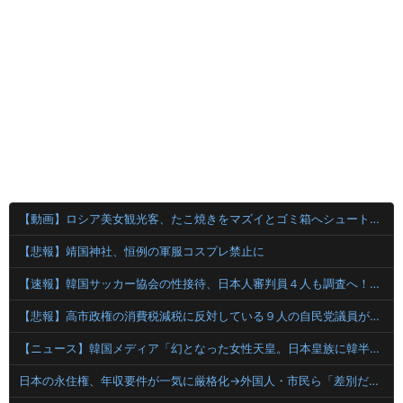
【動画】ロシア美女観光客、たこ焼きをマズイとゴミ箱へシュート・・・・
【悲報】靖国神社、恒例の軍服コスプレ禁止に
【速報】韓国サッカー協会の性接待、日本人審判員４人も調査へ！！！
【悲報】高市政権の消費税減税に反対している９人の自民党議員が全て判明！！！！ やっぱりコイツラかｗｗｗｗｗ
【ニュース】韓国メディア「幻となった女性天皇。日本皇族に韓半島の男の血が入る可能性がゼロに・・・」
日本の永住権、年収要件が一気に厳格化→外国人・市民ら「差別だ！」と抗議