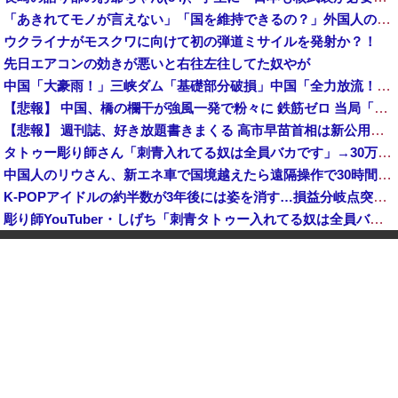
「あきれてモノが言えない」「国を維持できるの？」外国人の永住許可要件の厳格化で在日中国人の本音は？
ウクライナがモスクワに向けて初の弾道ミサイルを発射か？！
先日エアコンの効きが悪いと右往左往してた奴やが
中国「大豪雨！」三峡ダム「基礎部分破損」中国「全力放流！」台風13号「中国上陸予測」台風15号「中国接近（画像」中国「台風同時上陸！（穀物生産が壊滅危機」→
【悲報】 中国、橋の欄干が強風一発で粉々に 鉄筋ゼロ 当局「接着剤でくっつけただけ」「正常で、品質問題はない」
【悲報】 週刊誌、好き放題書きまくる 高市早苗首相は新公用車の贅を尽くした後部座席でたばこを吸うのが至福の時間「どんどん延びる乗車時間」
タトゥー彫り師さん「刺青入れてる奴は全員バカです」→30万再生ｗｗｗｗｗｗ
中国人のリウさん、新エネ車で国境越えたら遠隔操作で30時間ロックされる！
K-POPアイドルの約半数が3年後には姿を消す…損益分岐点突破は4％未満
彫り師YouTuber・しげち「刺青タトゥー入れてる奴は全員バカです」「すごい民度低い」「5000円好きなんすよ、バカって」
【速報】 米農家「流石にこんな値段じゃ、米作り辞める人、出るんじゃないかなあ？？」
【悲報】 中国、橋の欄干が強風一発で粉々に 鉄筋ゼロ 当局「接着剤でくっつけただけ」「正常で、品質問題はない」
中国「大洪水！」三峡ダム「9門開放！（全力放流」中国都市「三峡沿線の道路水没」中国政府「高速道路封鎖！」中国ダム「緊急放流に合わせて開門（土砂崩れ発生」→
【悲報】 ワイ「半沢直樹みたいな銀行員カッコいい」銀行員の友人「あんな奴居ねえよ」
【朗報】 秋田県、UAEのオイルマネー2兆円が転がり込んでガチで東北最強になるぞｗｗｗｗｗｗｗ
【速報】 蓮舫「蓮舫だから叩いて良いという報道」 ネット「高市だから叩いて良いをやってるのがお前だろ」