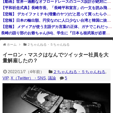
【動画】世界一過酷なオフロードレースのコース設計が絶対におかしい（笑）
ロシアが数年以内にNATO加盟国を攻撃か、プーチン大統領が追い詰められ…米情報機関分析！
【平和祈念式典】長崎市長、「長崎平和宣言」の一文を読み飛ばす 「NPTの義務を履行し、核軍縮に向け着実に前進することを求めます」
ゼレンスキー大統領、米国のバイデン前政権を批判「官僚主義だった」
【悲報】 デカイファミチキ(増量のヤツ)だと思って買ったら小さかったからわざわざ店に戻って確認したら！！！！
【悲報】日本の輸出額、円安なのに人口少ない台湾と韓国に抜かれてしまうwww
【悲報】 メディアが使う主語デカ言葉の正体、ガチでこれだったｗｗｗｗ
長崎の語り部のお爺ちゃん(84)、学生に『日本も核武装が必要』と言われびっくり
中国「大豪雨！」三峡ダム「基礎部分破損」中国「全力放流！」台風13号「中国上陸予測」台風15号「中国接近（画像」中国「台風同時上陸！（穀物生産が壊滅危機」→
ホーム
２ちゃんねる・５ちゃんねる
※アドブロック等の広告非表示プラグインやアドオンを利用している場合、
一部のコンテンツが表示されなくなったり、サイト全体のレイアウトが崩れ
イーロン・マスクはなんでツイッター社員を大
たりする場合があります。
量解雇したの？
2022/11/7
（
4年前
）
２ちゃんねる・５ちゃんねる
,
VIP
,
X（Twitter）・SNS
,
議論
5