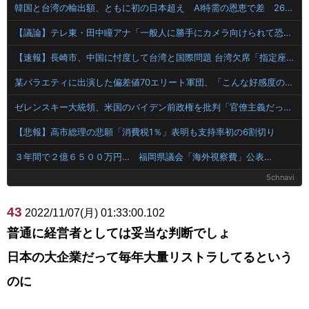
韓国と台湾の輸出額、ともに初の日本超え AI特需の恩恵で差 26年上期
【議論】テレ東・田中瞳アナ「一般人に勝手にカメラ向けられて恐怖を感じるの！」←これ
【速報】長崎市、中国に忖度して台湾と国際問題 台湾欠席「指定座席を使節団区域外にされた」と抗議
某バラエティに出演した偏差値70エリート軍団、「こんな好感度の低い組み合わせは中々ないよ」と視聴者を呆れさせてしまう
ゼレンスキー大統領、米国のバイデン前政権を批判「官僚主義だった」
【悲報】高市総理の悲願「消費税1％」表明も支持率初の6割切り
３年間で２億６５００万円… 福岡県議会「海外視察費」公表…
5chnavi
43
2022/11/07(月) 01:33:00.102
普通に経営者としては妥当な判断でしょ
日本の大企業だって毎年大量リストラしてるという
のに