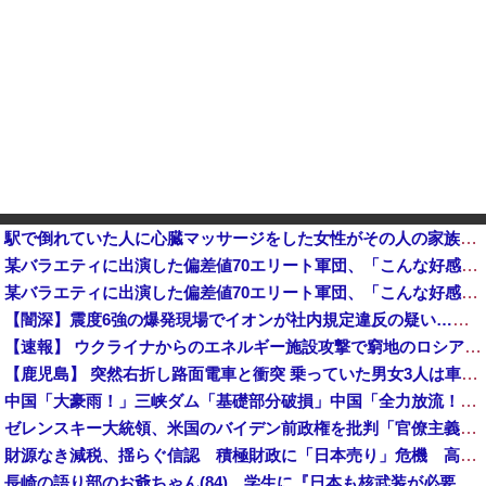
駅で倒れていた人に心臓マッサージをした女性がその人の家族から言われた心ない言葉
某バラエティに出演した偏差値70エリート軍団、「こんな好感度の低い組み合わせは中々ないよ」と視聴者を
某バラエティに出演した偏差値70エリート軍団、「こんな好感度の低い組み合わせは中々ないよ」と視聴者を呆れさせてしまう他
【闇深】震度6強の爆発現場でイオンが社内規定違反の疑い…なぜ日本の企業は震災時すら「まず営業」を優先してしまうのか？
【速報】 ウクライナからのエネルギー施設攻撃で窮地のロシアを韓国が助けていたことが判明「韓国で船積みの精製油3万トンがロシア行き」
【鹿児島】 突然右折し路面電車と衝突 乗っていた男女3人は車を放置しダッシュで逃走中
中国「大豪雨！」三峡ダム「基礎部分破損」中国「全力放流！」台風13号「中国上陸予測」台風15号「中国接近（画像」中国「台風同時上陸！（穀物生産が壊滅危機」→
ゼレンスキー大統領、米国のバイデン前政権を批判「官僚主義だった」
財源なき減税、揺らぐ信認 積極財政に「日本売り」危機 高市政権「悲願」に固執
長崎の語り部のお爺ちゃん(84)、学生に『日本も核武装が必要』と言われびっくり