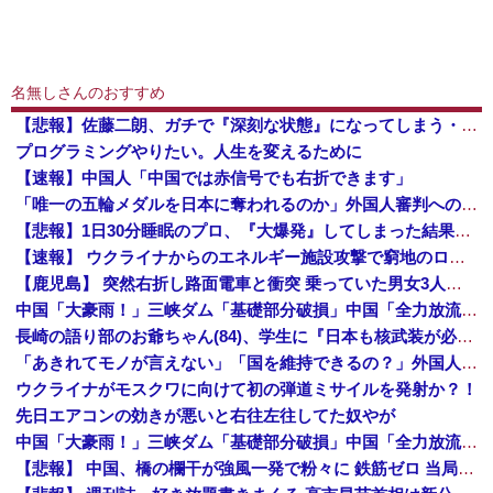
名無しさんのおすすめ
【悲報】佐藤二朗、ガチで『深刻な状態』になってしまう・・・・
プログラミングやりたい。人生を変えるために
【速報】中国人「中国では赤信号でも右折できます」
「唯一の五輪メダルを日本に奪われるのか」外国人審判への“性接待”で大揺れの韓国サッカー界、ロンドン五輪メダル剝奪の可能性に戦々恐々「前例がない」
【悲報】1日30分睡眠のプロ、『大爆発』してしまった結果・・・・・
【速報】 ウクライナからのエネルギー施設攻撃で窮地のロシアを韓国が助けていたことが判明「韓国で船積みの精製油3万トンがロシア行き」
【鹿児島】 突然右折し路面電車と衝突 乗っていた男女3人は車を放置しダッシュで逃走中
中国「大豪雨！」三峡ダム「基礎部分破損」中国「全力放流！」台風13号「中国上陸予測」台風15号「中国接近（画像」中国「台風同時上陸！（穀物生産が壊滅危機」→
長崎の語り部のお爺ちゃん(84)、学生に『日本も核武装が必要』と言われびっくり
「あきれてモノが言えない」「国を維持できるの？」外国人の永住許可要件の厳格化で在日中国人の本音は？
ウクライナがモスクワに向けて初の弾道ミサイルを発射か？！
先日エアコンの効きが悪いと右往左往してた奴やが
中国「大豪雨！」三峡ダム「基礎部分破損」中国「全力放流！」台風13号「中国上陸予測」台風15号「中国接近（画像」中国「台風同時上陸！（穀物生産が壊滅危機」→
【悲報】 中国、橋の欄干が強風一発で粉々に 鉄筋ゼロ 当局「接着剤でくっつけただけ」「正常で、品質問題はない」