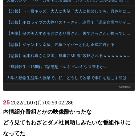
【悲報】トー横キッズ、大人に失望「大人に相談しても、具体的に何もしてくれない。結果的に傷つく。福祉は自由が奪われる」
【悲報】ホロライブの大物リスナーさん、謝罪！「課金自慢ウザイ」と愚痴っただけなのに・・・！！！！
【画像】例の美人すぎるおにぎり屋さん、裏でおっさんが握っていたｗｗｗｗｗｗｗ
【悲報】ジャンポケ斎藤、乞食ライバーと化し正式に終わる
【悲報】岡本和真さん(30)、無事にMLBに攻略されるｗｗｗｗｗｗｗｗｗｗｗｗｗｗｗｗｗｗｗｗｗ
『無職転生Ⅲ (3期)』7話感想 ついにペルギウス来るか…
大学の動物生態学の授業で。私「どうして凶暴で事件を起こす熊はメスばっかりなんですか？」教授「は？」私「だって報道されるのはメスばっかりで…」→結果ｗｗｗ
5chnavi
25
2022/11/07(月) 00:59:02.286
内情紹介番組とかの映像酷かったな
どう見てもわざとダメ社員晒しみたいな番組作りに
なってた