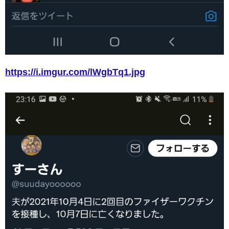
https://i.imgur.com/lWgbTq1.jpg