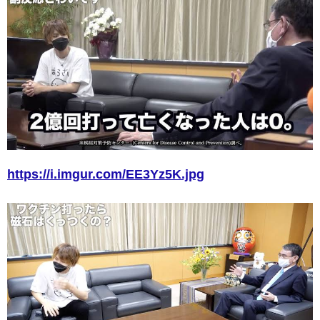
https://i.imgur.com/EE3Yz5K.jpg