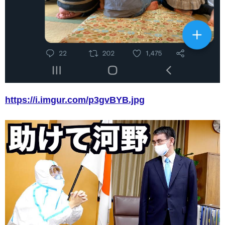
https://i.imgur.com/p3gvBYB.jpg