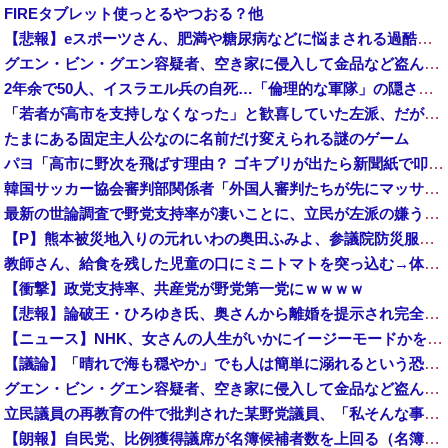
FIREタブレット使っとるやつおる？他
【悲報】eスポーツさん、肥満や糖尿病などに悩まされる過酷なスポーツだった・・・
グエン・ビン・グエン容疑者、空き家に侵入して金品など盗んだ疑いで再逮捕 今年４月には別件で逮捕も不起訴になっていた
2年余で50人、イスラエル兵の自死…「倫理的な軍隊」の隠された傷！
「若者が高市を支持しなくなった」と歓喜していた左派、だが高市内閣が消費税減税を実現した結果……
たまにある固定主人公なのに名前だけ変えられる謎のゲーム
パヨ「高市に野次を飛ばす理由？ ゴキブリが出たら新聞紙で叩くでしょ。それと同じで、人として当然の行動」
韓国サッカー協会審判部関係者「外国人審判たちが先にマッサージを望んだ」と主張 [8/10]
最新の世論調査で野党支持率が凄いことに、立民が左派の嫌う政策に賛同してしまった結果……
【P】熊本被災地入りの元れいわの奥田ふみよ、参議院防災服でお食事楽しむ写真投稿「同席者は笑顔にサムズアップ」
教師さん、給食を残した児童の口にミニトマトを突っ込む→体罰判定をもらってしまい、終わる・・・
【衝撃】政党支持率、共産党が野党第一党にｗｗｗｗ
【悲報】論破王・ひろゆき氏、奥さんから離婚を提示され完全敗北 → ｗｗｗｗｗｗｗｗｗｗｗｗｗｗｗｗ
【ニュース】NHK、女さんの人生がいかにイージーモードかをわかりやすく放送してしまうｗｗｗｗｗ
【議論】「晴れで海も穏やか」でも人は簡単に溺れるという恐怖……高齢者の海水浴はマジで危険なのか？
グエン・ビン・グエン容疑者、空き家に侵入して金品など盗んだ疑いで再逮捕 今年４月には別件で逮捕も不起訴になっていた
立民議員の再教育の件で批判された某野党議員、「私そんな事いってません！」と反論するも実際の動画を検証すると……
【朗報】自民党、比例獲得議席が名簿候補者数を上回る（名簿不足）の場合、「欠員」として扱う案を提示 比例復活当選の基準厳格化 ※前の衆院選、自民...