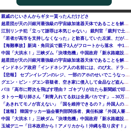
親戚のじいさんからギター貰ったんだけどさ
超星団が天の川銀河最強級の宇宙線加速器天体であることを解明…岐阜大！
江別リンチ犯「立って謝罪は本気じゃない」 裁判官「裁判で土下座してないキミは本気じゃないな」
「若者が高市を支持しなくなった」と歓喜していた左派、だが高市内閣が消費税減税を実現した結果……他
【海難事故】新潟・角田浜で親子3人がフロートから落水 中1の娘（13）と小3の息子（8）が死亡 3人とも救命胴衣着用せず
中国「大洪水！」三峡ダム「決壊危機」中国政府「新水路建設！（三峡新水路」現場職員「内部情報公開！（失踪」湖南省「三峡放流情報（画像」台風13号「三峡接近」→
超星団が天の川銀河最強級の宇宙線加速器天体であることを解明…岐阜大！
インドネシア政府「インドネシア人の名前には、のび太、ドラえもん、スネ夫、ナルト、しんちゃんなどあります」
【悲報】 セブンイレブンのレジ、一部のアホのせいでこうなってしまう
グエン・ビン・グエン容疑者、空き家に侵入して金品など盗んだ疑いで再逮捕 今年４月には別件で逮捕も不起訴になっていた
パヨ「高市に野次を飛ばす理由？ ゴキブリが出たら新聞紙で叩くでしょ。それと同じで、人として当然の行動」
タトゥー彫り師さん「刺青入れてる奴は全員バカです」→30万再生ｗｗｗｗｗｗ
「あきれてモノが言えない」「国を維持できるの？」外国人の永住許可要件の厳格化で在日中国人の本音は？
【速報】 韓国サッカー協会審判部関係者、責任転嫁「外国人審判たちが先にマッサージを望んだ」
中国「大洪水！」三峡ダム「決壊危機」中国政府「新水路建設！（三峡新水路」現場職員「内部情報公開！（失踪」湖南省「三峡放流情報（画像」台風13号「三峡接近」→
玉城デニー「日本政府から！アメリカから！沖縄を取り戻す！」