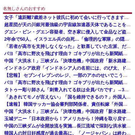
名無しさんのおすすめ
女子「遠距離7歳差ネット彼氏に初めて会いに行ってきます！いざ東京🩷」 → 衝撃の展開にｗｗｗｗｗｗ
超星団が天の川銀河最強級の宇宙線加速器天体であることを解明…岐阜大！
グエン・ビン・グエン容疑者、空き家に侵入して金品など盗んだ疑いで再逮捕 今年４月には別件で逮捕も不起訴になっていた
2年余で50人、イスラエル兵の自死…「倫理的な軍隊」の隠された傷！
「若者が高市を支持しなくなった」と歓喜していた左派、だが高市内閣が消費税減税を実現した結果……
パヨ「高市に野次を飛ばす理由？ ゴキブリが出たら新聞紙で叩くでしょ。それと同じで、人として当然の行動」
中国「大洪水！」三峡ダム「決壊危機」中国政府「新水路建設！（三峡新水路」現場職員「内部情報公開！（失踪」湖南省「三峡放流情報（画像」台風13号「三峡接近」→
インドネシア政府「インドネシア人の名前には、のび太、ドラえもん、スネ夫、ナルト、しんちゃんなどあります」
【悲報】 セブンイレブンのレジ、一部のアホのせいでこうなってしまう
パヨ「高市に野次を飛ばす理由？ ゴキブリが出たら新聞紙で叩くでしょ。それと同じで、人として当然の行動」
タトゥー彫り師さん「刺青入れてる奴は全員バカです」→30万再生ｗｗｗｗｗｗ
「あきれてモノが言えない」「国を維持できるの？」外国人の永住許可要件の厳格化で在日中国人の本音は？
【速報】 韓国サッカー協会審判部関係者、責任転嫁「外国人審判たちが先にマッサージを望んだ」
中国「大洪水！」三峡ダム「決壊危機」中国政府「新水路建設！（三峡新水路」現場職員「内部情報公開！（失踪」湖南省「三峡放流情報（画像」台風13号「三峡接近」→
玉城デニー「日本政府から！アメリカから！沖縄を取り戻す！」
中国の三峡ダムが全開放流を実施…長江流域で深刻な洪水被害！
韓国人の対日好感度が過去最高に、「ノージャパン」は終わった？＝ネット「中国より100倍いい」