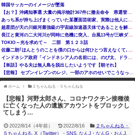
韓国サッカーのイメージが墜落
自衛隊指揮に国産AI、情報収集や分析担わせ迅速な意思決定…「サカナAI」有力・中国製排除！
日本、7月の倒産件数が今年最多の〇〇〇〇件 これがサナエノミクスなのか・・・？
【お？】沖縄知事選 大量の掲示物計367件に撤去命令 県選管が公選法違反と判断→候補者別の『内訳』がこちら
あっち系が持ち上げまくっていた某覆面芸術家、実際は他人に迷惑をかけまくりだったと証明されてしまい……
BYD軽自動車「新型ラッコ」発表2週間で1000台突破 メーカー最速ペースで好発進 [8/10]
【沖縄県知事選】玉城デニー「日本政府とアメリカから、沖縄を取り戻す！」
超星団が天の川銀河最強級の宇宙線加速器天体であることを解明…岐阜大！
米国務省の地図から「独島」が欠落…韓国・市民団体が即時訂正を要求 [8/10]
長江と黄河の二大河川が同時に危機に突入、台風13号が三峡ダムに襲い掛かった結果……
TOKIO～光を求めて～ 二部 第１２３話
【バスケ】アフリカ系ハーフの八村塁さん「誰が何と言おうと僕は日本人！」「日本は本当に素晴らしい国！ネガティブなことがあっても何も思わん！」ｗｗｗ...
グエン・ビン・グエン容疑者、空き家に侵入して金品など盗んだ疑いで再逮捕 今年４月には別件で逮捕も不起訴になっていた
佐藤二朗｢ほんとうのことを僕の口からは何ひとつ言えなくて､言葉にできぬ悔しさを日々感じております｣
インドネシア政府「インドネシア人の名前には、のび太、ドラえもん、スネ夫、ナルト、しんちゃんなどあります」
【単話】やる夫は無人島を脱出したいようです【朝それ】
【悲報】 セブンイレブンのレジ、一部のアホのせいでこうなってしまう
イオンモール熊本爆発事故、「避難後は戻らない」のマニュアル機能せず「貴重品OK」と許可か 車のカギを取りに自己判断で戻った人も
ホーム
２ちゃんねる・５ちゃんねる
※アドブロック等の広告非表示プラグインやアドオンを利用している場合、
一部のコンテンツが表示されなくなったり、サイト全体のレイアウトが崩れ
【悲報】河野太郎さん、コロナワクチン接種後
たりする場合があります。
に亡くなった人の遺族アカウントをブロックし
てしまう…
2022/8/14
（
4年前
）
2022/8/16
２ちゃんねる・
５ちゃんねる
,
X（Twitter）・SNS
,
なんJ・なんG・おんJ
,