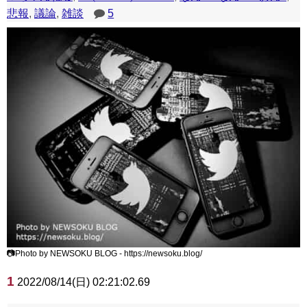
悲報
,
議論
,
雑談
5
📷Photo by NEWSOKU BLOG - https://newsoku.blog/
1
2022/08/14(日) 02:21:02.69