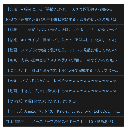
【悲報】AI絵師による「手描き詐称」、ガチで問題視され始める
RPGで「追加でたまに相手を毒状態にする」武器の使い道の無さは異常
【朗報】井上雄彦「バスケ作品は絶対にコケる。この世のタブーだった。でも俺は作ったけどね！」
【悲報】ホロライブ・鷹嶺ルイ、久々の『BAD期』に突入していたことを告白
【動画】スマブラの大会で負けた男、ストレス発散に壊してもいい安価なものが見つからず消化不良で死亡wwwwwwwww
【画像】大谷が田中真美子さんを選んだ理由が一発で分かる画像が発見されてしまう
【にじさんじ】町田ちまが挑む！冷水5分で完成する「カップヌードル」（可愛い 町田ちま 強制）
【画像】バブル期の女さん、レベチｗｗｗｗｗｗｗｗｗｗｗｗｗｗｗｗｗｗｗｗｗｗｗｗｗ 【Pickup08082847】
【動画】牛さん、列車に撥ねられるｗｗｗｗｗｗｗｗｗｗｗｗｗｗｗｗｗｗｗｗ
【ウマ娘】月曜日のたわけがたわけすぎる…
【セール】Amazonデバイス、Kindle、EchoShow、EchoDot、FireTVStick、Ringなどがセール中！
井上清華アナ ノースリーブの脇見せポーズ！！【GIF動画あり】