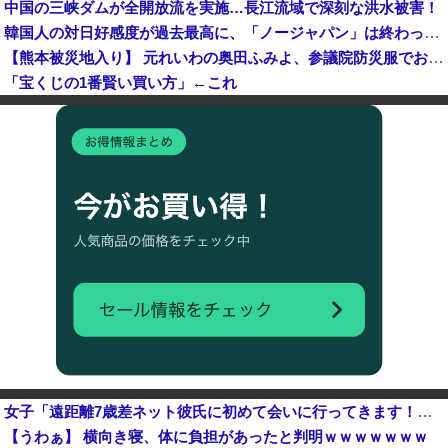
中国の三峡ダムが全開放流を実施…長江流域で深刻な洪水被害！
韓国人の対日好感度が過去最高に、「ノージャパン」は終わった？＝ネット「中国より100倍いい」
【熊本被災地入り】 元れいわの奥田ふみよ、参議院防災服でお食事楽しむ写真投稿「同席者は笑顔にサムズアップ」
「宝くじの1番賢い買い方」←これ
【悲報】 メディアが使う主語デカ言葉の正体、ガチでこれだったｗｗｗｗ
【画像】 電車ってこうした方が快適じゃね？
K-POPアイドルの約半数が3年後には姿を消す…損益分岐点突破は4％未満
【速報】 斎藤知事、宣戦布告「数十年に渡るその場しのぎの不適切会計、私の代でケリをつける」
中国「大豪雨！」三峡ダム「基礎部分破損」中国「全力放流！」台風13号「中国上陸予測」台風15号「中国接近（画像」中国「台風同時上陸！（穀物生産が壊滅危機」→
大学生ワイ、株で大儲けしてしまうｗｗｗｗｗｗｗｗｗｗ
女子「遠距離7歳差ネット彼氏に初めて会いに行ってきます！いざ東京🩷」 → 衝撃の展開にｗｗｗｗｗｗ
【うわぁ】 横向き寝、体に負担があったと判明ｗｗｗｗｗｗｗ