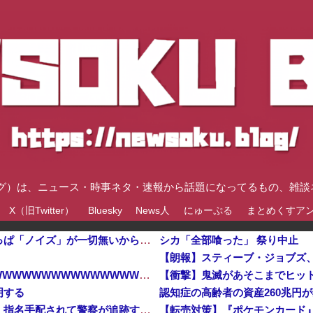
速ブログ）は、ニュース・時事ネタ・速報から話題になってるもの、雑
X（旧Twitter）
Bluesky
News人
にゅーぷる
まとめくすア
【衝撃】鬼滅があそこまでヒットしたのってやっぱ「ノイズ」が一切無いからよなｗｗｗｗｗｗｗｗｗｗ他
シカ「全部喰った」 祭り中止
【朗報】スティーブ・ジョブズ
【悲報】堀大輔さん、実は仮眠を取っていたWWWWWWWWWWWWWWWWWWWWWWWWWWWWWWWWWWWWWWWWWW
明する
中国の農村で横暴を働く官吏一家を殺害した男、指名手配されて警察が追跡するも農民が追いかけるどころか…