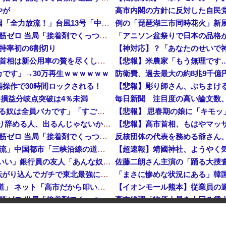
やが
中国「大豪雨！」三峡ダム「基礎部分破損」中国「全力放流！」台風13号「中国上陸予測」台風15号「中国接近（画像」中国「台風同時上陸！（穀物生産が壊滅危機」→
例の「琵琶湖三市同時花火」新
【悲報】 中国、橋の欄干が強風一発で粉々に 鉄筋ゼロ 当局「接着剤でくっつけただけ」「正常で、品質問題はない」
持率初の6割切り
【悲報】 週刊誌、好き放題書きまくる 高市早苗首相は新公用車の贅を尽くした後部座席でたばこを吸うのが至福の時間「どんどん延びる乗車時間」
【悲報】米農家「もう無理です
です」→30万再生ｗｗｗｗｗｗ
操作で30時間ロックされる！
…損益分岐点突破は4％未満
毎日新聞 注目度の高い論文数、中
彫り師YouTuber・しげち「刺青タトゥー入れてる奴は全員バカです」「すごい民度低い」「5000円好きなんすよ、バカって」
【悲報】 思春期の娘に「キモ
【速報】 米農家「流石にこんな値段じゃ、米作り辞める人、出るんじゃないかなあ？？」
【悲報】高市首相、もはやマッ
【悲報】 中国、橋の欄干が強風一発で粉々に 鉄筋ゼロ 当局「接着剤でくっつけただけ」「正常で、品質問題はない」
中国「大洪水！」三峡ダム「9門開放！（全力放流」中国都市「三峡沿線の道路水没」中国政府「高速道路封鎖！」中国ダム「緊急放流に合わせて開門（土砂崩れ発生」→
【超速報】靖國神社、ようやく
【悲報】 ワイ「半沢直樹みたいな銀行員カッコいい」銀行員の友人「あんな奴居ねえよ」
佐藤二朗さん主演の「踊る大捜
【朗報】 秋田県、UAEのオイルマネー2兆円が転がり込んでガチで東北最強になるぞｗｗｗｗｗｗｗ
「まさに惨めな状況にある」韓国サ
【速報】 蓮舫「蓮舫だから叩いて良いという報道」 ネット「高市だから叩いて良いをやってるのがお前だろ」
【イオンモール熊本】従業員の
【悲報】 中国、橋の欄干が強風一発で粉々に 鉄筋ゼロ 当局「接着剤でくっつけただけ」「正常で、品質問題はない」
中国「大洪水！」三峡ダム「9門開放！（全力放流」中国都市「三峡沿線の道路水没」中国政府「高速道路封鎖！」中国ダム「緊急放流に合わせて開門（土砂崩れ発生」→
夏のボーナス、一人あたり100
ロシア侵攻しなかった」！
【悲報】高市総理の悲願「消費税