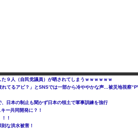
紙へｗｗｗｗｗ
危機を超える過去最大の下げ幅
【闇】税務署の不祥事が爆増し
【速報】 中2男子、野球部の練習中に頭部を強打しCT検査→70代医師「問題ないです」→中学生死亡「他人のCT画像みてました」
【悲報】高市総理の悲願「消費税
３年間で２億６５００万円… 
した９人（自民党議員）が晒されてしまうｗｗｗｗｗｗ
疲れてるアピ？」とSNSでは一部から冷ややかな声…被災地視察“P
で、日本の制止も聞かず日本の領土で軍事訓練を強行
スキー共同開発に？！
！！！
深刻な洪水被害！