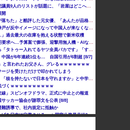
高市内閣の方針に反対した自民党議員9人のリストが話題に、「岩屋はどこへ行った？」との指摘もあるが……
展開
「アニソン盆祭りで日本の品格が落ちた」と酷評した元女優、「あんたが品格を語るのかよ！」と総ツッコミを食らってしまい……
【神対応】？「あなたのせいで神戸が反中イメージになって中国人が来なくなる！」 → 神戸市議「で？」ｗｗｗｗｗｗｗｗｗｗｗｗｗｗｗ
…」過去最大の在庫を抱える状態で新米収穫
防衛費、過去最大の約8兆9千億円要求へ…予算案で膨張、迎撃用無人機・AIなど導入！
【悲報】彫り師さん、ぶちまける「タトゥー入れてるヤツ全員バカです」「すごい民度低いです」「一言目でバカだなってわかります全員」
国が6年連続1位も… 自国引用が6割超 [8/7]
ッ」と言われたお父さん、グレるｗｗｗｗｗｗｗ
サージを受けただけで叩かれてしまう
反核団体の代表を務める爺さん、「核を持たないで日本を守れますか」と中学生に詰問された結果……
気づくｗｗｗｗｗｗｗｗｗｗ
査線」スピンオフドラマ、正式に中止との報道
ッカー協会が謝罪文を公表 [8/8]
避難誘導で、社内規定に抵触か
高市総理「物価上昇を上回る賃上げを日本に定着させる」⇒ 国家公務員月給3.51％増へ
万円を突破
1％」表明も支持率初の6割切り