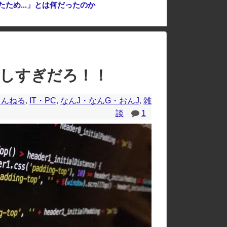
ため...」とは何だったのか
中国「大豪雨！」三峡ダム「基礎部分破損」中国「全力放流！」台風13号「中国上陸予測」台風15号「中国接近（画像」中国「台風同時上陸！（穀物生産が壊滅危機」→
のレイアウトが崩れたりする場合があります。
難しすぎだろ！！
ゃんねる
,
IT・PC
,
なんJ・なんG・おんJ
,
雑
談
1