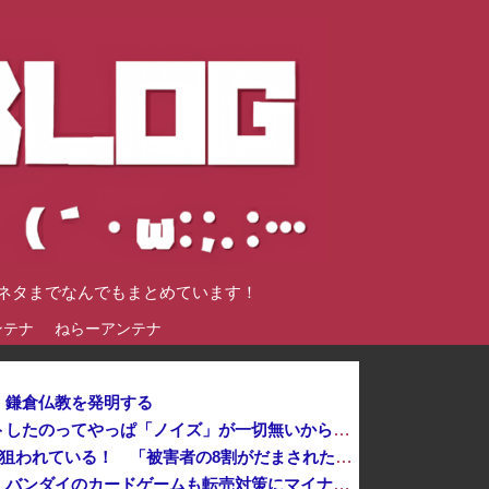
談ネタまでなんでもまとめています！
ンテナ
ねらーアンテナ
、鎌倉仏教を発明する
【衝撃】鬼滅があそこまでヒットしたのってやっぱ「ノイズ」が一切無いからよなｗｗｗｗｗｗｗｗｗｗ他
認知症の高齢者の資産260兆円が狙われている！ 「被害者の8割がだまされた認識なし」
【転売対策】『ポケモンカード』バンダイのカードゲームも転売対策にマイナンバー導入開始、今月から抽選販売に本人認証、公式大会にも「効果バツグン」