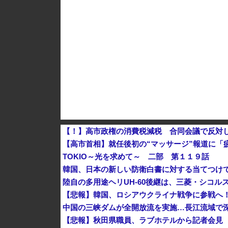
佐藤二朗、橋本愛との騒動で主演映画が完全白
【韓国株】 7月のKOSPI 28.9％下落…通貨
【！】高市政権の消費税減税 合同会議で反対
【高市首相】就任後初の“マッサージ”報道に「
TOKIO～光を求めて～ 二部 第１１９話
韓国、日本の新しい防衛白書に対する当てつけ
陸自の多用途ヘリUH-60後継は、三菱・シコル
【悲報】韓国、ロシアウクライナ戦争に参戦へ
中国の三峡ダムが全開放流を実施…長江流域で
【悲報】秋田県職員、ラブホテルから記者会見