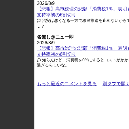
2026/8/9
【悲報】高市総理の悲願「消費税1％」表明
支持率初の6割切り
治安は悪くなる一方で移民推進を止めないから
しょ
名無し@ニュー即
2026/8/9
【悲報】高市総理の悲願「消費税1％」表明
支持率初の6割切り
知らんけど、消費税を0%にするとコストがかか
過ぎるらしいな...
もっと最近のコメントを見る
別タブで開