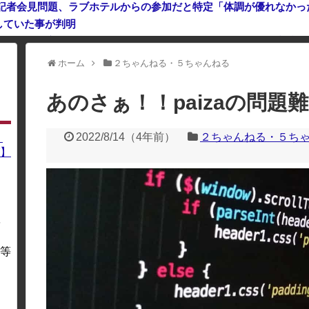
記者会見問題、ラブホテルからの参加だと特定「体調が優れなかった
していた事が判明
ホーム
２ちゃんねる・５ちゃんねる
利用している場合、一部のコンテンツが表示されなくなったり、サイト全体
あのさぁ！！paizaの問題
2022/8/14
（
4年前
）
２ちゃんねる・５ち
】
】
を
・
等