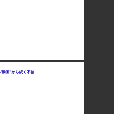
【ｗ】自民党議員「消費税減税の財源がないー！」 → 片山財務相、財源の心配は１ミリもいらない！と主張 ｗｗｗｗｗｗｗｗｗｗｗｗｗｗ
てる『原因』って何？？
1％」表明も支持率初の6割切り
昭和を代表する女優の晩年があまりにも寂しすぎる！と話題に、自身の子供を餓死する寸前までネグレクトした挙句……
福岡県議会「海外視察費」公表…
V動画”から続く不信