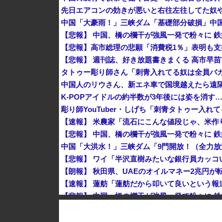
先日エアコンの効きが悪いと右往左往してた奴
【悲報】高市総理の悲願「消費税1％」表明も支
タトゥー彫り師さん「刺青入れてる奴は全員バカ
中国人のリウさん、新エネ車で国境越えたら遠隔
K-POPアイドルの約半数が3年後には姿を消す
石破茂前総理「ウクライナが核放棄しなければ