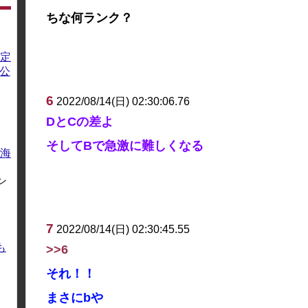
ちな何ランク？
定
方公
6
2022/08/14(日) 02:30:06.76
DとCの差よ
そしてBで急激に難しくなる
海
ン
7
2022/08/14(日) 02:30:45.55
も
>>6
それ！！
まさにbや