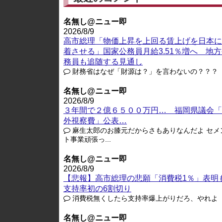
名無し@ニュー即
2026/8/9
高市総理「物価上昇を上回る賃上げを日本に
着させる」国家公務員月給3.51％増へ 地
務員も追随する見通し
財務省はなぜ「財源は？」を言わないの？？？
名無し@ニュー即
2026/8/9
３年間で２億６５００万円… 福岡県議会「
外視察費」公表…
麻生太郎のお膝元だからさもありなんだよ セメ
ト事業頑張っ...
名無し@ニュー即
2026/8/9
【悲報】高市総理の悲願「消費税1％」表明
支持率初の6割切り
消費税無くしたら支持率爆上がりだろ、やれよ
名無し@ニュー即