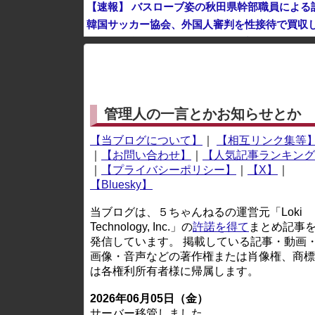
【速報】 バスローブ姿の秋田県幹部職員による
韓国サッカー協会、外国人審判を性接待で買収
※アドブロック等の広告非表示プラグインやアドオンを
管理人の一言とかお知らせとか
【当ブログについて】
｜
【相互リンク集等
｜
【お問い合わせ】
｜
【人気記事ランキング
｜
【プライバシーポリシー】
｜
【X】
｜
【Bluesky】
当ブログは、５ちゃんねるの運営元「Loki
Technology, Inc.」の
許諾を得て
まとめ記事
発信しています。 掲載している記事・動画
画像・音声などの著作権または肖像権、商標
は各権利所有者様に帰属します。
2026年06月05日（金）
サーバー移管しました。