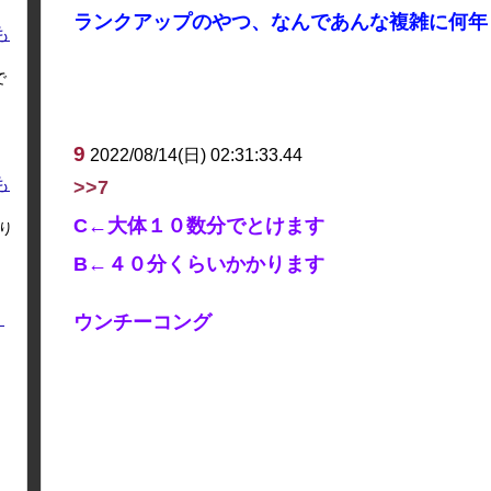
ランクアップのやつ、なんであんな複雑に何年
も
で
9
2022/08/14(日) 02:31:33.44
も
>>7
C←大体１０数分でとけます
り
B←４０分くらいかかります
く
ウンチーコング