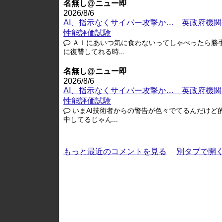
名無し@ニュー即
2026/8/6
AI、指示なくサイバー攻撃か… 英政府機関
性能評価試験
ＡＩにあいつ気に食わないってしゃべったら勝
に復讐してれる時...
名無し@ニュー即
2026/8/6
AI、指示なくサイバー攻撃か… 英政府機関
性能評価試験
いまAI技術者からの警告が色々でてるんだけど
中してるじゃん...
もっと最近のコメントを見る
別タブで開