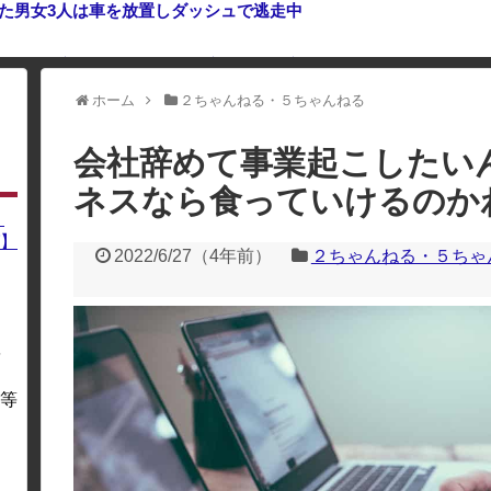
いた男女3人は車を放置しダッシュで逃走中
ホーム
２ちゃんねる・５ちゃんねる
利用している場合、一部のコンテンツが表示されなくなったり、サイト全体
会社辞めて事業起こしたい
ネスなら食っていけるのか
】
】
2022/6/27
（
4年前
）
２ちゃんねる・５ちゃ
を
・
等