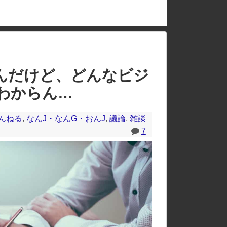
中国「台風接近！」台風13号「三峡直撃予測」中国「上流大洪水！（三峡上流」中国都市「8/5の映像（動画」三峡ダム「緊急放流（決壊危機」中国「下流大水害（震え声」→
のレイアウトが崩れたりする場合があります。
んだけど、どんなビジ
わからん…
んねる
,
なんJ・なんG・おんJ
,
議論
,
雑談
7