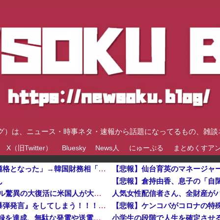
速ブログ）は、ニュース・時事ネタ・速報から話題になってるもの、雑
X（旧Twitter）
Bluesky
News人
にゅーぷる
まとめくすア
ブルームバーグ「韓国株式市場はすでに投資不適格となった」→韓国財務相「韓国経済は絶好調！ 韓国市場は安泰!!」……まあ、うん。国外からどう認識されているのかって問題だから……さ
ん
海外「素晴らしい！」日本が買収したUSスチール驚異の大復活に米国人が大喜び他
人気女性配信者さん、全財産がバ
【ガチ】キャスターの大越健介、高市首相に『爆弾発言』をしてしまう！！！！！
日産e-power、無給油で1980km走行しギネス記録を達成、無駄な発電や送電ロスなくEVよりエコを証明