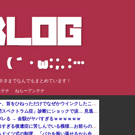
談ネタまでなんでもまとめています！
ンテナ
ねらーアンテナ
【悲報】仙台育英のマネージャー、首をひねっただけでなぜかウインクしたことにされてしまう
【悲報】倉持由香、息子の「自閉スペクトラム症」診断にショックで涙… 見逃していた乳幼児期のサインとは？
レる → 金額がヤバすぎるｗｗｗｗｗｗ
【悲報】ケンコバがコロナの特殊すぎる後遺症に苦しんでいる模様…お前らの周りにもこんな奴いる？
小学生の段階で人生を確定させるドイツ式の制度、「バカを振い落せるから合理的だ」と自惚れていた結果……他