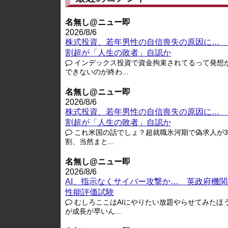
名無し@ニュー即
2026/8/6
株式投資、若年男性の自信喪失の原因に… 
割超が「人生の敗者」自認か
インデックス投資で資金拘束されてるって発想
できないのが終わ...
名無し@ニュー即
2026/8/6
株式投資、若年男性の自信喪失の原因に… 
割超が「人生の敗者」自認か
これ米国の話でしょ？超就職氷河期で偽求人が3-
割、当然まと...
名無し@ニュー即
2026/8/6
AI、指示なくサイバー攻撃か… 英政府機関
性能評価試験
むしろここはAIにやりたい放題やらせてみたほ
が成長が早いん...