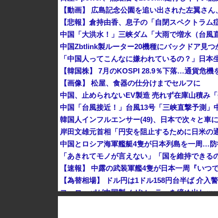
【動画】 広島記念公園を追い出された左翼さん
中国Zbtlink製ルーター20機種にバックドア見
「中国人ってこんなに嫌われているの？」日本
【韓国株】 7月のKOSPI 28.9％下落…通貨
【画像】 松屋、食器の仕分けまでセルフに
韓国人インフルエンサー(49)、日本で次々と車に
中国とロシア海軍艦艇4隻が日本列島を一周…
【速報】 中露の武装軍艦4隻が日本一周『いつ
【為替相場】 ドル円は1ドル158円台半ば 介
ヨーロッパが中国製メガソーラーを締め出しｗ
クビになったバイト先の店長のインスタ見つけ