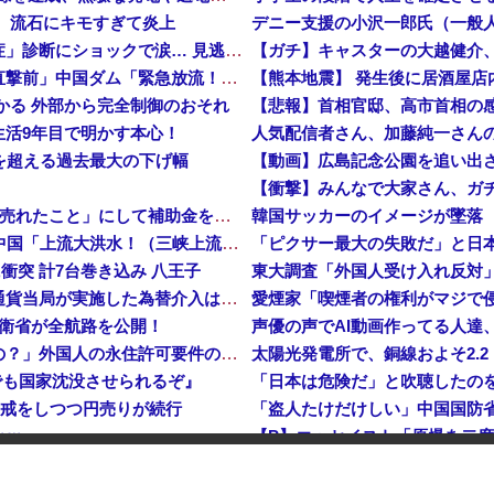
、流石にキモすぎて炎上
【悲報】倉持由香、息子の「自閉スペクトラム症」診断にショックで涙… 見逃していた乳幼児期のサインとは？
中国「大洪水！」三峡ダム「大雨で増水（台風直撃前」中国ダム「緊急放流！」中国鉄道「列車が走行中に流される」中国避難所「支援物資は有料です」謎の勢力「え」→
【熊本地震】 発生後に居酒屋店
つかる 外部から完全制御のおそれ
生活9年目で明かす本心！
危機を超える過去最大の下げ幅
【動画】広島記念公園を追い出
【衝撃】みんなで大家さん、ガ
中国、止められないEV製造 売れず在庫山積み「売れたこと」にして補助金を騙し取る事案を思いつきが横行
韓国サッカーのイメージが墜落
中国「台風接近！」台風13号「三峡直撃予測」中国「上流大洪水！（三峡上流」中国都市「8/5の映像（動画」三峡ダム「緊急放流（決壊危機」中国「下流大水害（震え声」→
衝突 計7台巻き込み 八王子
東大調査「外国人受け入れ反対」大
岸田文雄元首相「円安を阻止するために日米の通貨当局が実施した為替介入は一時しのぎに過ぎない」
防衛省が全航路を公開！
声優の声でAI動画作ってる人達
「あきれてモノが言えない」「国を維持できるの？」外国人の永住許可要件の厳格化で在日中国人の本音は？
でも国家沈没させられるぞ』
入警戒をしつつ円売りが続行
ｗｗ
インドネシア「高速鉄道！」中国「大赤字！」インドネシア「運営会社の株式購入！（負債対策」中国「はい（巨額負債」インドネシア「700km延伸計画！（実質中止」→
た