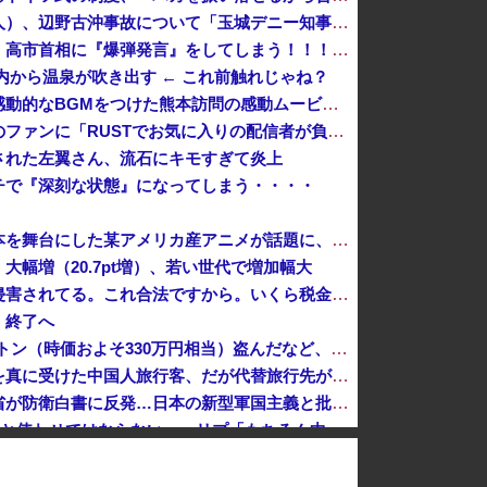
デニー支援の小沢一郎氏（一般人）、辺野古沖事故について「玉城デニー知事の責任ではないが、不幸な出来事を悪宣伝に利用する人がいる」
【ガチ】キャスターの大越健介、高市首相に『爆弾発言』をしてしまう！！！！！
内から温泉が吹き出す ← これ前触れじゃね？
【悲報】首相官邸、高市首相の感動的なBGMをつけた熊本訪問の感動ムービーを投稿
人気配信者さん、加藤純一さんのファンに「RUSTでお気に入りの配信者が負けて嫌だよな？空気読めってなるよな？その結果がVCR。お前らVCR向いて...
された左翼さん、流石にキモすぎて炎上
チで『深刻な状態』になってしまう・・・・
「ピクサー最大の失敗だ」と日本を舞台にした某アメリカ産アニメが話題に、日本と韓国の両方に失礼すぎるわ……
幅増（20.7pt増）、若い世代で増加幅大
愛煙家「喫煙者の権利がマジで侵害されてる。これ合法ですから。いくら税金を我々が払ってるんだと。副流煙もクソもあるのかな」
、終了へ
太陽光発電所で、銅線およそ2.2トン（時価およそ330万円相当）盗んだなど、ベトナム国籍（無職）２人逮捕、盗まれた銅線の半分はすでに売却 富山で...
「日本は危険だ」と吹聴したのを真に受けた中国人旅行客、だが代替旅行先が日本ほど安全ではなかった結果……
「盗人たけだけしい」中国国防省が防衛白書に反発…日本の新型軍国主義と批判！
【P】エッセイスト「原爆を二度と使わせてはならない」→リプ「もちろん中国の核も非難する？」→即ブロック
クレーンゲームの景品で乳酸菌飲料をゲット、だが飲んでみると妙に酸っぱくて体調が悪化してしまい……
オンライン会見に顔を出さず出席した男性、他の職員に促され顔を出してみた結果ｗｗｗｗｗ