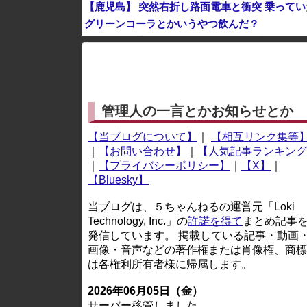
【鹿児島】 突然右折し路面電車と衝突 乗って
グリーンコーラとかいうやつ飲んだ？
※アドブロック等の広告非表示プラグインやアドオンを
管理人の一言とかお知らせとか
【当ブログについて】
｜
【相互リンク集等
｜
【お問い合わせ】
｜
【人気記事ランキング
｜
【プライバシーポリシー】
｜
【X】
｜
【Bluesky】
当ブログは、５ちゃんねるの運営元「Loki
Technology, Inc.」の
許諾を得て
まとめ記事
発信しています。 掲載している記事・動画
画像・音声などの著作権または肖像権、商標
は各権利所有者様に帰属します。
2026年06月05日（金）
サーバー移管しました。