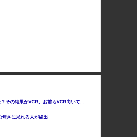
突 人工物で過去最大級 [8/7]
経済崩壊の中国・広東省の工場にて経営者が従業員に半年以上給料未払いした挙句高飛び。工場は空っぽに
「あのヤフコメ民すらドン引きしてて草」と某事件の衝撃的な公判が話題に、なんか変な力が働いてんのかってくらい……
放棄しなければロシア侵攻しなかった」！
岸田文雄元首相「円安を阻止するために日米の通貨当局が実施した為替介入は一時しのぎに過ぎない」
の結果がVCR。お前らVCR向いて...
の無さに呆れる人が続出