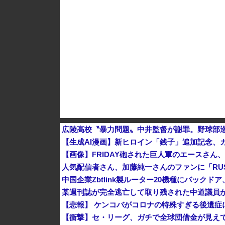
広陵高校〝暴力問題〟中井監督が謝罪。野球部
【生成AI漫画】新ヒロイン「銭子」追加記念、
【画像】FRIDAY砲された巨人軍のエースさ
人気配信者さん、加藤純一さんのファンに「RUS
中国企業Zbtlink製ルーター20機種にバック
某週刊誌が完全逃亡して取り残された中道議員
【悲報】 ケンコバがコロナの特殊すぎる後遺症
【衝撃】セ・リーグ、ガチで全球団借金が見えて