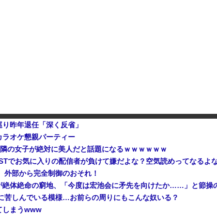
【速報】 高市政権、エース級の財務官僚・一松旬氏を左遷「彼は協力的でなかった」財務省の言いなりではないことが判明
スペースXのロケット残骸、月に衝
中国製ルーター20機種にバックドア 外部から完全制御できる機能が仕込まれていた
石油もない、鉄もない、国土の7割は山…それでも日本が世界屈指の経済大国になれた「勤勉さ」以外の勝因！
石破茂前総理「ウクライナが核
巡り昨年退任「深く反省」
カラオケ懇親パーティー
ん、隣の女子が絶対に美人だと話題になるｗｗｗｗｗｗ
Tでお気に入りの配信者が負けて嫌だよな？空気読めってなるよな？そ
ドア、外部から完全制御のおそれ！
が絶体絶命の窮地、「今度は宏池会に矛先を向けたか……」と節操
に苦しんでいる模様…お前らの周りにもこんな奴いる？
しまうwww