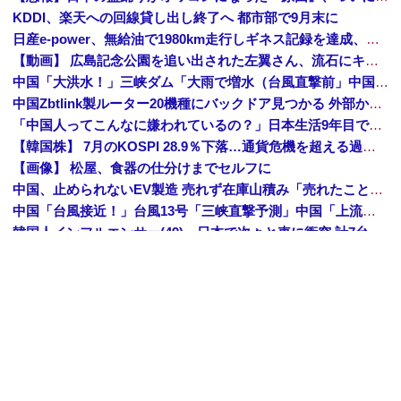
KDDI、楽天への回線貸し出し終了へ 都市部で9月末に
日産e-power、無給油で1980km走行しギネス記録を達成、無駄な発電や送電ロスなくEVよりエコを証明
【動画】 広島記念公園を追い出された左翼さん、流石にキモすぎて炎上
中国「大洪水！」三峡ダム「大雨で増水（台風直撃前」中国ダム「緊急放流！」中国鉄道「列車が走行中に流される」中国避難所「支援物資は有料です」謎の勢力「え」→
中国Zbtlink製ルーター20機種にバックドア見つかる 外部から完全制御のおそれ
「中国人ってこんなに嫌われているの？」日本生活9年目で明かす本心！
【韓国株】 7月のKOSPI 28.9％下落…通貨危機を超える過去最大の下げ幅
【画像】 松屋、食器の仕分けまでセルフに
中国、止められないEV製造 売れず在庫山積み「売れたこと」にして補助金を騙し取る事案を思いつきが横行
中国「台風接近！」台風13号「三峡直撃予測」中国「上流大洪水！（三峡上流」中国都市「8/5の映像（動画」三峡ダム「緊急放流（決壊危機」中国「下流大水害（震え声」→
韓国人インフルエンサー(49)、日本で次々と車に衝突 計7台巻き込み 八王子
中国とロシア海軍艦艇4隻が日本列島を一周…防衛省が全航路を公開！
「あきれてモノが言えない」「国を維持できるの？」外国人の永住許可要件の厳格化で在日中国人の本音は？
【速報】 中露の武装軍艦4隻が日本一周『いつでも国家沈没させられるぞ』
【為替相場】 ドル円は1ドル158円台半ば 介入警戒をしつつ円売りが続行
Amazon「夏のポイントキャンペーン」紙の書籍が最大25%ポイント還元 対象と条件を整理（2026年7月）
【トップページに戻る】
｜
【人気記事を見る】