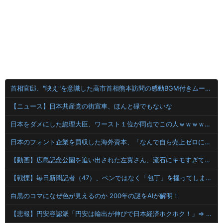
首相官邸、"映え"を意識した高市首相熊本訪問の感動BGM付きムービーを投稿「全部が全部ありがたかったです」
【ニュース】日本共産党の街宣車、ほんと碌でもないな
日本をダメにした総理大臣、ワースト１位が同点でこの人ｗｗｗｗｗｗ
日本のフォント企業を買収した海外資本、「なんで自ら売上ゼロにするようなことするの」とドン引きするような方針転換を……
【動画】広島記念公園を追い出された左翼さん、流石にキモすぎて炎上
【戦慄】毎日新聞記者（47）、ペンではなく「包丁」を握ってしまった結果・・・・・
白黒のコマになぜ色が見えるのか 200年の謎をAIが解明！
【悲報】円安容認派「円安は輸出が伸びで日本経済ホクホク！」⇒ 世界に売る物が無さすぎて輸出額で韓国に惨敗・・・