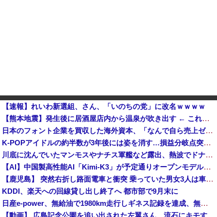
【速報】れいわ新選組、さん、「いのちの党」に改名ｗｗｗｗ
【熊本地震】発生後に居酒屋店内から温泉が吹き出す ← これ前触れじゃね？
日本のフォント企業を買収した海外資本、「なんで自ら売上ゼロにするようなことするの」とドン引きするよう
K-POPアイドルの約半数が3年後には姿を消す…損益分岐点突破は4％未満
川底に沈んでいたマンモスやナチス軍艦など露出、熱波でドナウ川が歴史的渇水！他
【AI】中国製高性能AI「Kimi-K3」が予定通りオープンモデル化される
【鹿児島】 突然右折し路面電車と衝突 乗っていた男女3人は車を放置しダッシュで逃走中
KDDI、楽天への回線貸し出し終了へ 都市部で9月末に
日産e-power、無給油で1980km走行しギネス記録を達成、無駄な発電や送電ロスなくEVよりエコを証明
【動画】 広島記念公園を追い出された左翼さん、流石にキモすぎて炎上