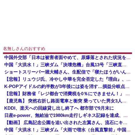
名無しさんのおすすめ
中国外交部「日本は被害者面やめて、原爆落とされた状況を反省すべき」
中国「大洪水！」三峡ダム「決壊危機」台風13号「三峡直撃確定」日本「最も強い勢力で接近！（伊勢湾台風級」台風13号と15号「中国本土でぶつかり合...
ショートスリーパー堀大輔さん、生配信で「寝たほうがいんじゃないですか？」というコメントにブチギレ！ガチで怖すぎると話題に・・・
【悲報】リュウジ氏、冷やし中華を完全否定した『理由』、ガチでヤバイ・・・・・・
K-POPアイドルの約半数が3年後には姿を消す…損益分岐点突破は4％未満
【悲報】財務省「レジ都合で消費税を0％にできません！」 → X民「指定ゴミ袋を買ってレシート見たら消費税はゼロになるんだけど？」ｗｗｗｗｗｗｗｗ...
【鹿児島】 突然右折し路面電車と衝突 乗っていた男女3人は車を放置しダッシュで逃走中
KDDI、楽天への回線貸し出し終了へ 都市部で9月末に
日産e-power、無給油で1980km走行しギネス記録を達成、無駄な発電や送電ロスなくEVよりエコを証明
【動画】 広島記念公園を追い出された左翼さん、流石にキモすぎて炎上
中国「大洪水！」三峡ダム「大雨で増水（台風直撃前」中国ダム「緊急放流！」中国鉄道「列車が走行中に流される」中国避難所「支援物資は有料です」謎の勢力「え」→