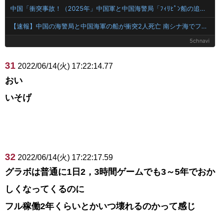
中国「衝突事故！（2025年」中国軍と中国海警局「ﾌｨﾘﾋﾟﾝ船の追跡中に衝突！（8/11」中国「2人死亡」中国政府「1年間隠蔽」日本「隠蔽された事実報道！（2026年」→
【速報】中国の海警局と中国海軍の船が衝突2人死亡 南シナ海でフィリピン船を追跡中
5chnavi
31
2022/06/14(火) 17:22:14.77
おい
いそげ
32
2022/06/14(火) 17:22:17.59
グラボは普通に1日2，3時間ゲームでも3～5年でおか
しくなってくるのに
フル稼働2年くらいとかいつ壊れるのかって感じ