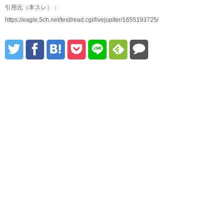
引用元（本スレ）：
https://eagle.5ch.net/test/read.cgi/livejupiter/1655193725/