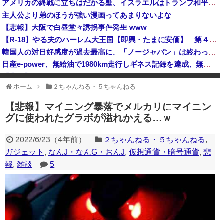
アメリカの終戦に立ちはだかる壁、イスラエルはトランプ和平案に「同意せず」！
声優の声でAI動画作ってる人達、終了へ
主人公より弟のほうが強い漫画ってあまりないよな
太陽光発電所で、銅線およそ2.2トン（時価およそ330万円相当）盗んだなど、ベトナム国籍（無職）２人逮捕、盗まれた銅線の半分はすでに売却 富山で...
【悲報】大阪で白昼堂々誘拐事件発生 www
岸田文雄元首相「円安を阻止するために日米の通貨当局が実施した為替介入は一時しのぎに過ぎない」
【R-18】やる夫のハーレム大王国【即興・たまに安価】 第４３９話
韓国人の対日好感度が過去最高に、「ノージャパン」は終わった？＝ネット「中国より100倍いい」
日産e-power、無給油で1980km走行しギネス記録を達成、無駄な発電や送電ロスなくEVよりエコを証明
【悲報】 ケンコバがコロナの特殊すぎる後遺症に苦しんでいる模様…お前らの周りにもこんな奴いる？
ホーム
２ちゃんねる・５ちゃんねる
※アドブロック等の広告非表示プラグインやアドオンを利用している場合、
一部のコンテンツが表示されなくなったり、サイト全体のレイアウトが崩れ
【悲報】マイニング暴落でメルカリにマイニン
たりする場合があります。
グに使われたグラボが溢れかえる…ｗ
2022/6/23
（
4年前
）
２ちゃんねる・５ちゃんねる
,
ガジェット
,
なんJ・なんG・おんJ
,
仮想通貨・暗号通貨
,
悲
報
,
雑談
5