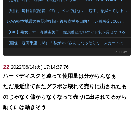
【戦慄】毎日新聞記者（47）、ペンではなく「包丁」を握ってしまった結果・・・・・
JFAが熊本地震の被災地復旧・復興支援を目的とした義援金500万円を寄付
【GIF】熟女アナ・有働由美子、健康番組でロケット乳を見せつける
【画像】森高千里（18）「私がオバさんになったらミニスカートは無理よ」→現在ｗｗｗｗ
5chnavi
22
2022/06/14(火) 17:14:37.76
ハードディスクと違って使用量は分からんなぁ
ただ最近出てきたグラボは壊れて売りに出されたも
のじゃなく儲からなくなって売りに出されてるから
動くには動きそう