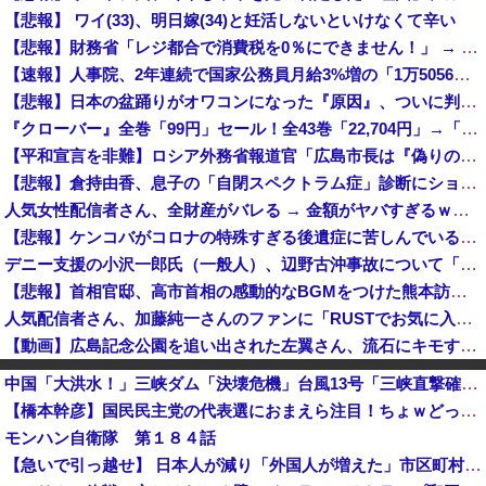
【悲報】 ワイ(33)、明日嫁(34)と妊活しないといけなくて辛い
【悲報】財務省「レジ都合で消費税を0％にできません！」 → X民「指定ゴミ袋を買ってレシート見たら消費税はゼロになるんだけど？」ｗｗｗｗｗｗｗｗ...
【速報】人事院、2年連続で国家公務員月給3%増の「1万5056円」引き上げ勧告 2年で6%超え
【悲報】日本の盆踊りがオワコンになった『原因』、ついに判明する・・・・・
『クローバー』全巻「99円」セール！全43巻「22,704円」→「4,257円」！実写ドラマ化もされたチャンピオンが誇る名作ヤンキー漫画！『ドロ...
【平和宣言を非難】ロシア外務省報道官「広島市長は『偽りの呪文』繰り返している」
【悲報】倉持由香、息子の「自閉スペクトラム症」診断にショックで涙… 見逃していた乳幼児期のサインとは？
人気女性配信者さん、全財産がバレる → 金額がヤバすぎるｗｗｗｗｗｗ
【悲報】ケンコバがコロナの特殊すぎる後遺症に苦しんでいる模様…お前らの周りにもこんな奴いる？
デニー支援の小沢一郎氏（一般人）、辺野古沖事故について「玉城デニー知事の責任ではないが、不幸な出来事を悪宣伝に利用する人がいる」
【悲報】首相官邸、高市首相の感動的なBGMをつけた熊本訪問の感動ムービーを投稿
人気配信者さん、加藤純一さんのファンに「RUSTでお気に入りの配信者が負けて嫌だよな？空気読めってなるよな？その結果がVCR。お前らVCR向いて...
【動画】広島記念公園を追い出された左翼さん、流石にキモすぎて炎上
【衝撃】みんなで大家さん、ガチで『深刻な状態』になってしまう・・・・
中国「大洪水！」三峡ダム「決壊危機」台風13号「三峡直撃確定」日本「最も強い勢力で接近！（伊勢湾台風級」台風13号と15号「中国本土でぶつかり合う（前代未聞」→
韓国サッカーのイメージが墜落
【橋本幹彦】国民民主党の代表選におまえら注目！ちょｗどっちが勝つのかｗｗｗ【玉木雄一郎】
「ピクサー最大の失敗だ」と日本を舞台にした某アメリカ産アニメが話題に、日本と韓国の両方に失礼すぎるわ……
モンハン自衛隊 第１８４話
東大調査「外国人受け入れ反対」大幅増（20.7pt増）、若い世代で増加幅大
【急いで引っ越せ】 日本人が減り「外国人が増えた」市区町村ランキングキタ━━!
愛煙家「喫煙者の権利がマジで侵害されてる。これ合法ですから。いくら税金を我々が払ってるんだと。副流煙もクソもあるのかな」