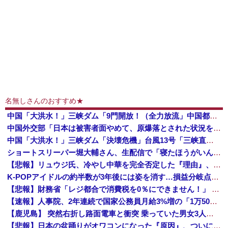
名無しさんのおすすめ★
中国「大洪水！」三峡ダム「9門開放！（全力放流」中国都市「三峡沿線の道路水没」中国政府「高速道路封鎖！」中国ダム「緊急放流に合わせて開門（土砂崩れ発生」→
中国外交部「日本は被害者面やめて、原爆落とされた状況を反省すべき」
中国「大洪水！」三峡ダム「決壊危機」台風13号「三峡直撃確定」日本「最も強い勢力で接近！（伊勢湾台風級」台風13号と15号「中国本土でぶつかり合...
ショートスリーパー堀大輔さん、生配信で「寝たほうがいんじゃないですか？」というコメントにブチギレ！ガチで怖すぎると話題に・・・
【悲報】リュウジ氏、冷やし中華を完全否定した『理由』、ガチでヤバイ・・・・・・
K-POPアイドルの約半数が3年後には姿を消す…損益分岐点突破は4％未満
【悲報】財務省「レジ都合で消費税を0％にできません！」 → X民「指定ゴミ袋を買ってレシート見たら消費税はゼロになるんだけど？」ｗｗｗｗｗｗｗｗ...
【速報】人事院、2年連続で国家公務員月給3%増の「1万5056円」引き上げ勧告 2年で6%超え
【鹿児島】 突然右折し路面電車と衝突 乗っていた男女3人は車を放置しダッシュで逃走中
【悲報】日本の盆踊りがオワコンになった『原因』、ついに判明する・・・・・