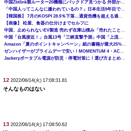
中国Zbtlink製ルーター20機種にバックドア見つかる 外部から完全制御のおそれ
「中国人ってこんなに嫌われているの？」日本生活9年目で明かす本心！
【韓国株】 7月のKOSPI 28.9％下落…通貨危機を超える過去最大の下げ幅
【画像】 松屋、食器の仕分けまでセルフに
中国、止められないEV製造 売れず在庫山積み「売れたこと」にして補助金を騙し取る事案を思いつきが横行
中国「台風接近！」台風13号「三峡直撃予測」中国「上流大洪水！（三峡上流」中国都市「8/5の映像（動画」三峡ダム「緊急放流（決壊危機」中国「下流大水害（震え声」→
Amazon「夏のポイントキャンペーン」紙の書籍が最大25%ポイント還元 対象と条件を整理（2026年7月）
ゼンハイザーがプライムデーで安い！MOMENTUM 4・ACCENTUMなど対象モデルまとめ！
Jackeryポータブル電源が防災・停電対策に！選び方まとめ【プライムデー最終日】
12
2022/06/14(火) 17:08:31.81
そんなものはない
13
2022/06/14(火) 17:08:50.62