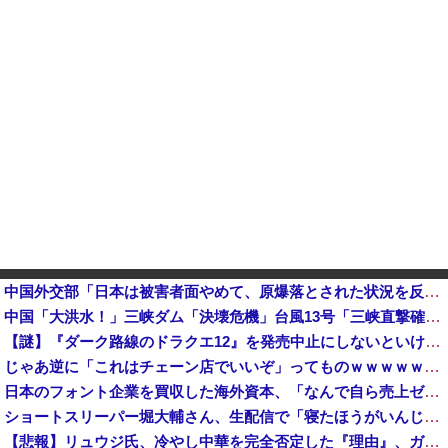
中国外交部「日本は被害者面やめて、原爆落とされた状況を反省すべき」
中国「大洪水！」三峡ダム「決壊危機」台風13号「三峡直撃確定」日本「最も強い勢力で接近！（伊勢湾台風級」台風13号と15号「中国本土でぶつかり合...
【謎】『ダーク路線のドラクエ12』を発売中止にしないといけなかった理由ってガチでなに？とりあえすだせばいいやん
じゃあ逆に「これはチェーン店でいいぞ」ってものｗｗｗｗｗｗｗｗ他
日本のフォント企業を買収した海外資本、「なんで自ら売上ゼロにするようなことするの」とドン引きするよう
ショートスリーパー堀大輔さん、生配信で「寝たほうがいんじゃないですか？」というコメントにブチギレ！ガチで怖すぎると話題に・・・
【悲報】リュウジ氏、冷やし中華を完全否定した『理由』、ガチでヤバイ・・・・・・