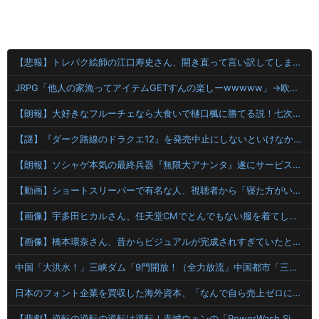
【悲報】トレパク絵師の江口寿史さん、開き直って言い訳してしまう。全く反省してないと話題に
JRPG「他人の家漁ってアイテムGETすんの楽しーwwwww」→欧米で馬鹿にされてしまう
【朗報】大好きなフルーチェなら大食いで樋口楓に勝てる説！七次元生徒会の挑戦「樋口楓 周防サンゴ 緑仙 レオス・ヴィンセント」
【謎】『ダーク路線のドラクエ12』を発売中止にしないといけなかった理由ってガチでなに？とりあえすだせばいいやん
【朗報】ソシャゲ本気の最終兵器『無限大アナンタ』遂にサービス開始へwwww
【動画】ショートスリーパーで有名な人、視聴者から「寝た方がいい」と言われブチギレ
【画像】宇多田ヒカルさん、任天堂CMでとんでもない服を着てしまうｗｗｗｗ
【画像】橋本環奈さん、昔からビジュアルが完成されすぎていたと話題にｗｗｗｗｗ 【Pickup07091609】
中国「大洪水！」三峡ダム「9門開放！（全力放流」中国都市「三峡沿線の道路水没」中国政府「高速道路封鎖！」中国ダム「緊急放流に合わせて開門（土砂崩れ発生」→
日本のフォント企業を買収した海外資本、「なんで自ら売上ゼロにするようなことするの」とドン引きするような方針転換を……
【悲劇】逆転の逆転の逆転は逆転！赤城ウェンの「PowerWash Simulator」で魅せるゲームと言いつつ雑談「ちいかわ気付いたらTシャツ・オリオンビールコラボも購入」