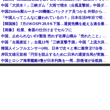
中国「大洪水！」三峡ダム「大雨で増水（台風直撃前」中国ダム「緊急放流！」中国鉄道「列車が走行中に流される」中国避難所「支援物資は有料です」謎の勢力「え」→
中国Zbtlink製ルーター20機種にバックドア見つかる 外部から完全制御のおそれ
「中国人ってこんなに嫌われているの？」日本生活9年目で明かす本心！
【韓国株】 7月のKOSPI 28.9％下落…通貨危機を超える過去最大の下げ幅
【画像】 松屋、食器の仕分けまでセルフに
中国、止められないEV製造 売れず在庫山積み「売れたこと」にして補助金を騙し取る事案を思いつきが横行
中国「台風接近！」台風13号「三峡直撃予測」中国「上流大洪水！（三峡上流」中国都市「8/5の映像（動画」三峡ダム「緊急放流（決壊危機」中国「下流大水害（震え声」→
韓国人インフルエンサー(49)、日本で次々と車に衝突 計7台巻き込み 八王子
岸田文雄元首相「円安を阻止するために日米の通貨当局が実施した為替介入は一時しのぎに過ぎない」
中国とロシア海軍艦艇4隻が日本列島を一周…防衛省が全航路を公開！
「あきれてモノが言えない」「国を維持できるの？」外国人の永住許可要件の厳格化で在日中国人の本音は？
【速報】 中露の武装軍艦4隻が日本一周『いつでも国家沈没させられるぞ』
【為替相場】 ドル円は1ドル158円台半ば 介入警戒をしつつ円売りが続行
ヨーロッパが中国製メガソーラーを締め出しｗｗｗ
インドネシア「高速鉄道！」中国「大赤字！」インドネシア「運営会社の株式購入！（負債対策」中国「はい（巨額負債」インドネシア「700km延伸計画！（実質中止」→
クビになったバイト先の店長のインスタ見つけた