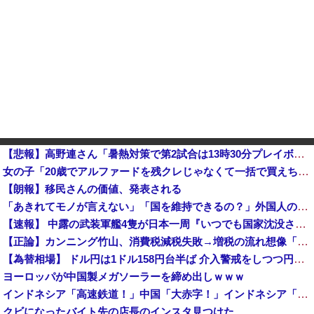
【悲報】高野連さん「暑熱対策で第2試合は13時30分プレイボールや！」ｗｗｗｗｗｗｗｗｗｗ他
女の子「20歳でアルファードを残クレじゃなくて一括で買えちゃう私って素敵」
【朗報】移民さんの価値、発表される
「あきれてモノが言えない」「国を維持できるの？」外国人の永住許可要件の厳格化で在日中国人の本音は？
【速報】 中露の武装軍艦4隻が日本一周『いつでも国家沈没させられるぞ』
【正論】カンニング竹山、消費税減税失敗→増税の流れ想像「次誰が総理やりたいと思います？」
【為替相場】 ドル円は1ドル158円台半ば 介入警戒をしつつ円売りが続行
ヨーロッパが中国製メガソーラーを締め出しｗｗｗ
インドネシア「高速鉄道！」中国「大赤字！」インドネシア「運営会社の株式購入！（負債対策」中国「はい（巨額負債」インドネシア「700km延伸計画！（実質中止」→
クビになったバイト先の店長のインスタ見つけた