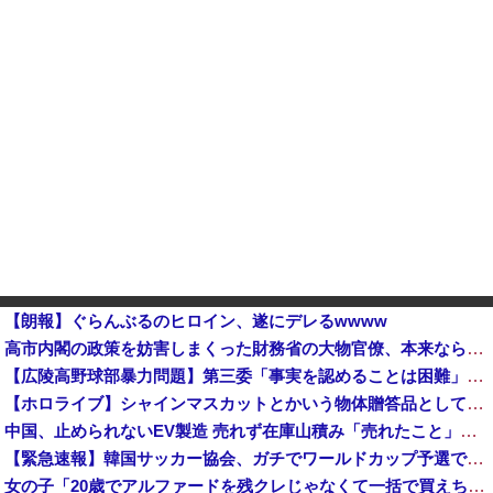
【朗報】ぐらんぶるのヒロイン、遂にデレるwwww
高市内閣の政策を妨害しまくった財務省の大物官僚、本来ならエース級の人材が就くはずのないポストに送られ……
【広陵高野球部暴力問題】第三委「事実を認めることは困難」元部員「SNS開示請求開始」犯人として晒してた人達に損害賠償請求訴訟を起こす方針
【ホロライブ】シャインマスカットとかいう物体贈答品として優秀すぎるよな他
中国、止められないEV製造 売れず在庫山積み「売れたこと」にして補助金を騙し取る事案を思いつきが横行
【緊急速報】韓国サッカー協会、ガチでワールドカップ予選での審判への性接待がバレ大炎上大騒ぎに
女の子「20歳でアルファードを残クレじゃなくて一括で買えちゃう私って素敵」