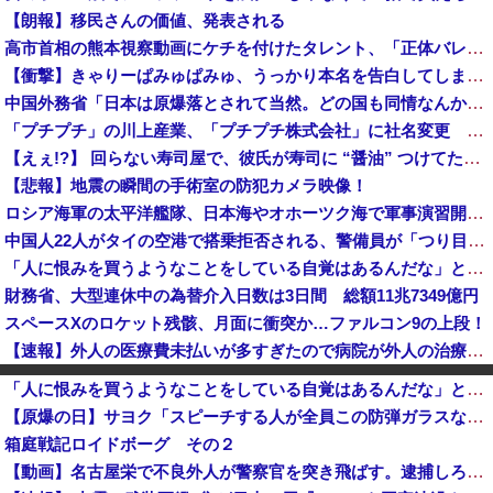
【朗報】移民さんの価値、発表される
高市首相の熊本視察動画にケチを付けたタレント、「正体バレバレよな」と黒電話の呼び方であっさりと……
【衝撃】きゃりーぱみゅぱみゅ、うっかり本名を告白してしまう！！！！！
中国外務省「日本は原爆落とされて当然。どの国も同情なんかしない」
「プチプチ」の川上産業、「プチプチ株式会社」に社名変更 創業58年で [8/7]
【えぇ!?】 回らない寿司屋で、彼氏が寿司に “醤油” つけてた→私「は？30にもなって、醤油つけるとか恥ずかしい！ドン引き！低レベル!! 回転寿司しか行ったことない人はこれだから…」
【悲報】地震の瞬間の手術室の防犯カメラ映像！
ロシア海軍の太平洋艦隊、日本海やオホーツク海で軍事演習開始…ウクライナ支援続ける日本を威嚇か！
中国人22人がタイの空港で搭乗拒否される、警備員が「つり目」ジェスチャー―香港メディア [8/6]
「人に恨みを買うようなことをしている自覚はあるんだな」と高市首相を嘲笑った左派、平和記念式典での演説にケチを付けるも……
財務省、大型連休中の為替介入日数は3日間 総額11兆7349億円
スペースXのロケット残骸、月面に衝突か…ファルコン9の上段！
【速報】外人の医療費未払いが多すぎたので病院が外人の治療を断るようになってしまう
【悲報】時事通信「参政党の神谷代表が消費減税は天下の愚策と批判してるぞ！」 → 安藤幹事長「タイトルに偽りあり！『参政党は消費税廃止派、減税派』...
「人に恨みを買うようなことをしている自覚はあるんだな」と高市首相を嘲笑った左派、平和記念式典での演説にケチを付けるも……
参政党・神谷代表、食料品消費減税を「天下の愚策だ」と痛烈批判！
【原爆の日】サヨク「スピーチする人が全員この防弾ガラスなのでしょうか。高市だけなら、天下の恥晒し者です」→石破茂も防弾ガラスで演説してました
ミヤネ屋に出演した左派の社会学者、イオン爆発事故の例のテナントに理解を示して……
箱庭戦記ロイドボーグ その２
インドネシア「高速鉄道！」中国「大赤字！」インドネシア「運営会社の株式購入！（負債対策」中国「はい（巨額負債」インドネシア「700km延伸計画！...
【動画】名古屋栄で不良外人が警察官を突き飛ばす。逮捕しろやｗｗｗ
【速報】米国、韓国防衛に短距離戦術核を検討※韓国談