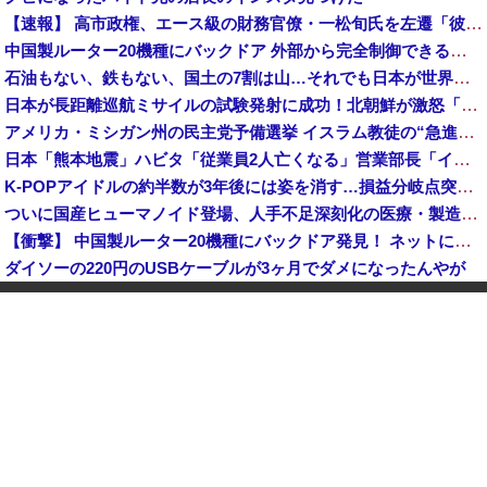
【速報】 高市政権、エース級の財務官僚・一松旬氏を左遷「彼は協力的でなかった」財務省の言いなりではないことが判明
中国製ルーター20機種にバックドア 外部から完全制御できる機能が仕込まれていた
石油もない、鉄もない、国土の7割は山…それでも日本が世界屈指の経済大国になれた「勤勉さ」以外の勝因！
日本が長距離巡航ミサイルの試験発射に成功！北朝鮮が激怒「日本が戦争国家になろうとしている」「絶対に傍観しない、必ず後悔させる」
アメリカ・ミシガン州の民主党予備選挙 イスラム教徒の“急進左派”候補が勝利確実に⋯トランプ氏は批判
日本「熊本地震」ハビタ「従業員2人亡くなる」営業部長「イオンのスタッフに制止されなかった」日本「部長が連絡後の店員行動を証言（謎」イオン「再入館可能の事実ない」→
K-POPアイドルの約半数が3年後には姿を消す…損益分岐点突破は4％未満
ついに国産ヒューマノイド登場、人手不足深刻化の医療・製造現場などでの活用想定！
【衝撃】 中国製ルーター20機種にバックドア発見！ ネットに繋ぐだけで35秒ごとに中国のサーバーと通信
ダイソーの220円のUSBケーブルが3ヶ月でダメになったんやが
中国「大洪水！」三峡ダム「大雨で増水（台風直撃前」中国ダム「緊急放流！」中国鉄道「列車が走行中に流される」中国避難所「支援物資は有料です」謎の勢力「え」→
韓国人の対日好感度が過去最高に、「ノージャパン」は終わった？＝ネット「中国より100倍いい」
中国Zbtlink製ルーター20機種にバックドア見つかる 外部から完全制御のおそれ
【速報】 毎日新聞のベテラン記者を逮捕 包丁で夫を脅した容疑