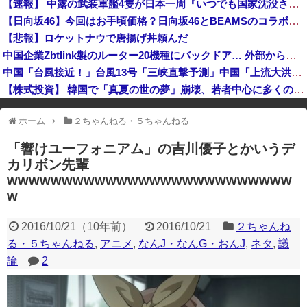
【速報】 中露の武装軍艦4隻が日本一周『いつでも国家沈没させられるぞ』
新党設立についてひろゆきさん「公約守らなかったら給料を差し押さえて市民に配ります」「平均的な収入の人が結婚できるようにしなければならない」
【日向坂46】今回はお手頃価格？日向坂46とBEAMSのコラボが決定！！
実証実験都市「ウーブン・シティ」が一般の居住希望者の募集開始 すでにトヨタ関係者が居住
【悲報】ロケットナウで唐揚げ丼頼んだ
中国企業Zbtlink製のルーター20機種にバックドア… 外部から完全制御のおそれ
中国「台風接近！」台風13号「三峡直撃予測」中国「上流大洪水！（三峡上流」中国都市「8/5の映像（動画」三峡ダム「緊急放流（決壊危機」中国「下流大水害（震え声」→
【株式投資】 韓国で「真夏の世の夢」崩壊、若者中心に多くの人が「人生オワタ」―中国メディア
※アドブロック等の広告非表示プラグインやアドオンを利用している場合、
ホーム
２ちゃんねる・５ちゃんねる
一部のコンテンツが表示されなくなったり、サイト全体のレイアウトが崩れ
たりする場合があります。
「響けユーフォニアム」の吉川優子とかいうデ
カリボン先輩
wwwwwwwwwwwwwwwwwwwwwwwwww
w
2016/10/21
（
10年前
）
2016/10/21
２ちゃんね
る・５ちゃんねる
,
アニメ
,
なんJ・なんG・おんJ
,
ネタ
,
議
論
2