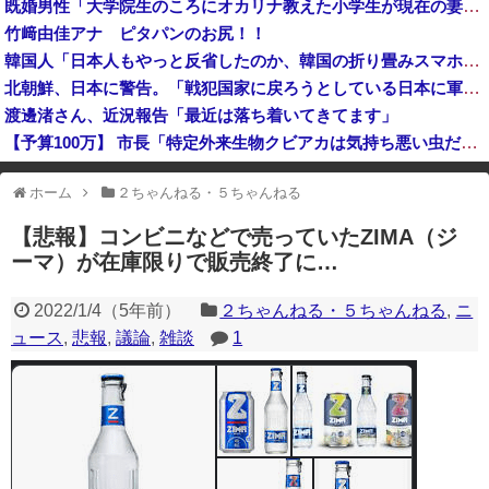
既婚男性「大学院生のころにオカリナ教えた小学生が現在の妻ですね」→ネット大荒れｗｗｗｗ
【悲報】ヒカルさん、落語の途中で『異常事態』が発生してしまう！！！！！
竹﨑由佳アナ ピタパンのお尻！！
某野党議員が「自分を批判する垢は工作垢だ」と示唆、複数の一般人アカウントを晒し上げにしてしまい……
韓国人「日本人もやっと反省したのか、韓国の折り畳みスマホが欲しくて欲しくて我慢できないみたいです」
なんかファミマとかでグリーンコーラっての売ってたけどどうなん？
北朝鮮、日本に警告。「戦犯国家に戻ろうとしている日本に軍事的選択肢を検討」
渡邊渚さん、近況報告「最近は落ち着いてきてます」
【予算100万】 市長「特定外来生物クビアカは気持ち悪い虫だしそんな需要ないと思う」1匹300円相当の報奨金→初日に42万取られ焦り
イオンモール熊本の爆発、ガス管に残っていたLPガスが漏れたことが原因か 経産省が全国の大規模施設でガス供給設備の点検要請
ホーム
２ちゃんねる・５ちゃんねる
※アドブロック等の広告非表示プラグインやアドオンを利用している場合、
一部のコンテンツが表示されなくなったり、サイト全体のレイアウトが崩れ
【悲報】コンビニなどで売っていたZIMA（ジ
たりする場合があります。
ーマ）が在庫限りで販売終了に…
2022/1/4
（
5年前
）
２ちゃんねる・５ちゃんねる
,
ニ
ュース
,
悲報
,
議論
,
雑談
1