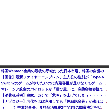
韓国Webtoon企業の最後の牙城だった日本市場、韓国の自慢の種だった某アプリが遂に……他
【画像】最新ファイヤーエンブレム、主人公の性別が「Type-A」と「Type-B」になってしまう
Switch2のゲームがやりたいのに内蔵容量が足りなくてゲームができない
マレーシア航空のパイロットが「運び屋」に、麻薬密輸容疑で拘束…最高刑は死刑！
【消費税減税】農家、ガチで『悲鳴』を上げてしまう・・・・・
【ナゾロジー】老化をほぼ克服しても「体細胞変異」が残ればヒトの寿命は156年、数理モデルで推定
（ ´_ゝ`）中道幹事長、食料品消費税2年間1%の閣議決定を批判 → 記者「中道改革連合は食料品消費税ゼロを公約に掲げていたが？」→ 階猛氏「