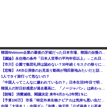
韓国Webtoon企業の最後の牙城だった日本市場、韓国の自慢の種だった某アプリが遂に……他
【議論】永住権の条件「日本人世帯の平均年収以上」←これ日本人の半分もクリアできないだろ
【市川】公園で集団礼拝は認めない？30年続くモスクの祭りに異変 元参政党の市議とムスリムは「直接話そ
【悲報】 AKB公演後のお見送り動画が飛田新地みたいだと話題に・・・
1人でタイ旅行って危ないの？
「中国人ってこんなに嫌われているの？」日本生活9年目で明かす本心！
韓国人の対日好感度が過去最高に、「ノージャパン」は終わった？＝ネット「中国より100倍いい」
【朗報】 消費減税、閣議決定 来年4月から2年間1％に
【予算100万】 市長「特定外来生物クビアカは気持ち悪い虫だしそんな需要ないと思う」1匹300円相当の報奨金→初日に42万取られ焦り
中国「大洪水！」中国ダム「決壊」地元民「公式発表より死者多い！」中国政府「住民拘束！（安否不明」中国当局「救助隊動画も削除」台風13号「三峡ダム接近中」→