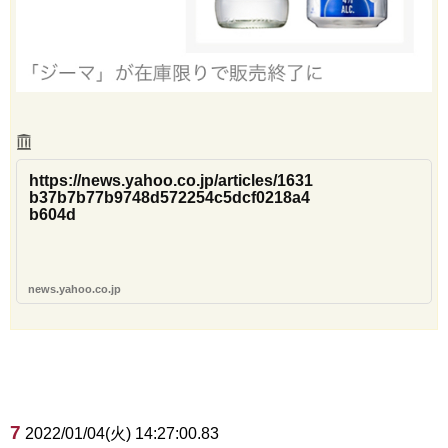
https://news.yahoo.co.jp/articles/1631
b37b7b77b9748d572254c5dcf0218a4
b604d
news.yahoo.co.jp
7
2022/01/04(火) 14:27:00.83