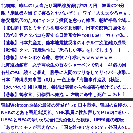
北朝鮮、昨年の1人当たり国民総所得は約20万円…韓国の28分の1！
敵「扇風機を当てて寝るとヤバいぞ！」 ワイ「大丈夫やろｗｗｗ」扇風機ポチー
格安電気代のためにインフラ投資を怠った韓国、朝鮮半島全域を猛暑が直撃してしまった結果……
【北朝鮮】核とミサイルを増やす北朝鮮、日本の防衛力強化を見て突然「平和」を語り始める
【恐怖】酒とタバコを愛する日常系女性YouTuber、ガチで体が終わる・・・
【速報】日本共産党、熊本地震被災者のホテル二次避難の成果はウチだとアレオレ詐欺をはじめる
【戦慄】クマ、78歳男性に『恐ろしい事』をしてしまう！！！！！！！
【悲報】ジャンポケ斉藤、懲役７年求刑ｗｗｗｗｗｗｗ
北海道函館市 女子高校生の首をシャーペンで刺す…41歳の男を現行犯逮捕 面識なし [8/5]
各社のAI、続々と暴走 勝手に人間のフリをしてサイバー攻撃を仕掛ける事件が相次ぐ
日本「沖縄県知事選（9月」一色正春「海難事件追及（検証」八重山日報「抗議団体が危険航行（生徒乗せ制限区域侵入」第三者委員会「抗議団体の構成組織は...
【おいおい】NHK職員、番組出演者から性被害を受けていたことが発覚「PTSDと診断されるも、復職時に異動希望かなわず」
【悲報】警察官、刃物男へ発泡 → 左胸に命中し死亡 → ﾈｯﾄ「手足を狙え」「過剰防衛だ」と批判の声…
【速報】日本製メモリに世界中から注文殺到！！！ １兆５０００億円で工場増築へ
韓国Webtoon企業の最後の牙城だった日本市場、韓国の自慢の種だった某アプリが遂に……
日本「熊本地震（震度7」イオンモール熊本「LPG漏れて爆発（液化石油ｶﾞｽ」日本「爆発で火災が吹き飛ぶ（爆轟発生説」ハビタ「遺族説明の虚偽を認め...
NHKのとある番組出演者、NHK職員に性加害してPTSDに追い込み休職させていた・・・
反高市な自民党議員がモーニングショーに生出演、すると普段は自民を叩きまくりの某出演者が……
UEFAとFIFAの争いが完全に泥沼化した模様、UEFA側の逆転敗北すらあり得るような情勢に……
フェミさん「女性視点の避難所を提言します」
「あきれてモノが言えない」「国を維持できるの？」外国人の永住許可要件の厳格化で在日中国人の本音は？
なんかファミマとかでグリーンコーラっての売ってたけどどうなん？