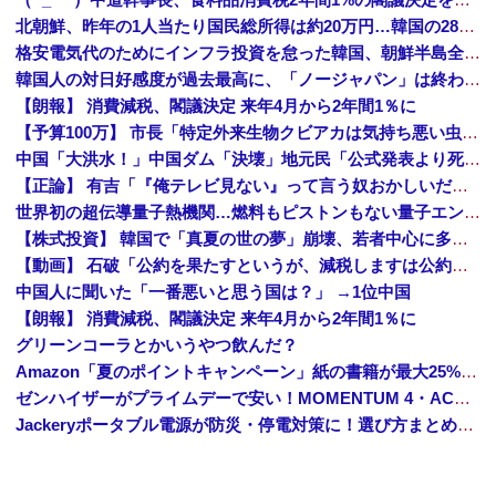
北朝鮮、昨年の1人当たり国民総所得は約20万円…韓国の28分の1！
格安電気代のためにインフラ投資を怠った韓国、朝鮮半島全域を猛暑が直撃してしまった結果……
韓国人の対日好感度が過去最高に、「ノージャパン」は終わった？＝ネット「中国より100倍いい」
【朗報】 消費減税、閣議決定 来年4月から2年間1％に
【予算100万】 市長「特定外来生物クビアカは気持ち悪い虫だしそんな需要ないと思う」1匹300円相当の報奨金→初日に42万取られ焦り
中国「大洪水！」中国ダム「決壊」地元民「公式発表より死者多い！」中国政府「住民拘束！（安否不明」中国当局「救助隊動画も削除」台風13号「三峡ダム接近中」→
【正論】 有吉「『俺テレビ見ない』って言う奴おかしいだろ。団子屋で『団子食べない』って言うか？」
世界初の超伝導量子熱機関…燃料もピストンもない量子エンジンが回った！
【株式投資】 韓国で「真夏の世の夢」崩壊、若者中心に多くの人が「人生オワタ」―中国メディア
【動画】 石破「公約を果たすというが、減税しますは公約ではない。検討を加速するというのが公約だ」
中国人に聞いた「一番悪いと思う国は？」 →1位中国
【朗報】 消費減税、閣議決定 来年4月から2年間1％に
グリーンコーラとかいうやつ飲んだ？
Amazon「夏のポイントキャンペーン」紙の書籍が最大25%ポイント還元 対象と条件を整理（2026年7月）
ゼンハイザーがプライムデーで安い！MOMENTUM 4・ACCENTUMなど対象モデルまとめ！
Jackeryポータブル電源が防災・停電対策に！選び方まとめ【プライムデー最終日】