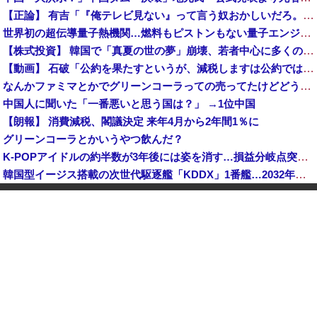
【正論】 有吉「『俺テレビ見ない』って言う奴おかしいだろ。団子屋で『団子食べない』って言うか？」
世界初の超伝導量子熱機関…燃料もピストンもない量子エンジンが回った！
【株式投資】 韓国で「真夏の世の夢」崩壊、若者中心に多くの人が「人生オワタ」―中国メディア
【動画】 石破「公約を果たすというが、減税しますは公約ではない。検討を加速するというのが公約だ」
なんかファミマとかでグリーンコーラっての売ってたけどどうなん？
中国人に聞いた「一番悪いと思う国は？」 →1位中国
【朗報】 消費減税、閣議決定 来年4月から2年間1％に
グリーンコーラとかいうやつ飲んだ？
K-POPアイドルの約半数が3年後には姿を消す…損益分岐点突破は4％未満
韓国型イージス搭載の次世代駆逐艦「KDDX」1番艦…2032年竣工と公示！
玉川徹「包丁男を結果的に死刑にしたことになる」←これどう思う？？？
中国「大洪水！」三峡ダム「大雨で増水（台風直撃前」中国ダム「緊急放流！」中国鉄道「列車が走行中に流される」中国避難所「支援物資は有料です」謎の勢力「え」→
【速報】 玉川徹「死んでいなければ銃刀法違反と公務執行妨害、警察官が事実上の死刑にした」
日本が長距離巡航ミサイルの試験発射に成功！北朝鮮が激怒「日本が戦争国家になろうとしている」「絶対に傍観しない、必ず後悔させる」
中国人のリウさん、新エネ車で国境越えたら遠隔操作で30時間ロックされる！
【韓国株】 7月のKOSPI 28.9％下落…通貨危機を超える過去最大の下げ幅