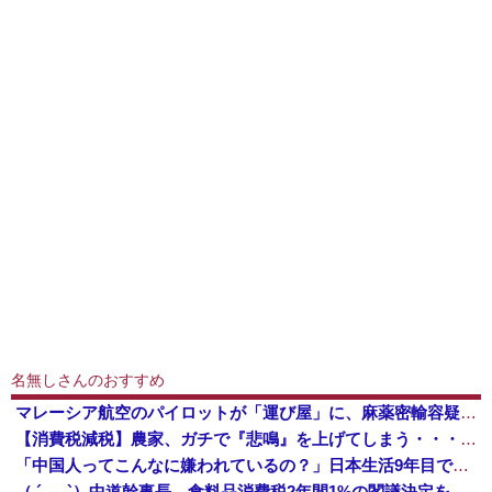
名無しさんのおすすめ
マレーシア航空のパイロットが「運び屋」に、麻薬密輸容疑で拘束…最高刑は死刑！
【消費税減税】農家、ガチで『悲鳴』を上げてしまう・・・・・
「中国人ってこんなに嫌われているの？」日本生活9年目で明かす本心！
（ ´_ゝ`）中道幹事長、食料品消費税2年間1%の閣議決定を批判 → 記者「中道改革連合は食料品消費税ゼロを公約に掲げていたが？」→ 階猛氏「