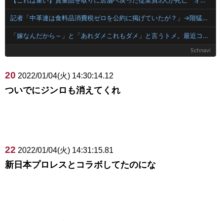
記者「中革連は食料品消費税ゼロを公約に掲げていたが？」→階猛氏「それは財源確保という条件付き」
「嫁なんだから～」と「あれダメこれもダメ」と言うトメ。最近コトメが結婚・出産したんだが見事なまでのダブスタのトメ。なので思う存分ツッコミ入れたら…
5chnavi
20
2022/01/04(火) 14:30:14.12
ついでにジンロも消えてくれ
22
2022/01/04(火) 14:31:15.81
新日本プロレスとコラボしてたのにな