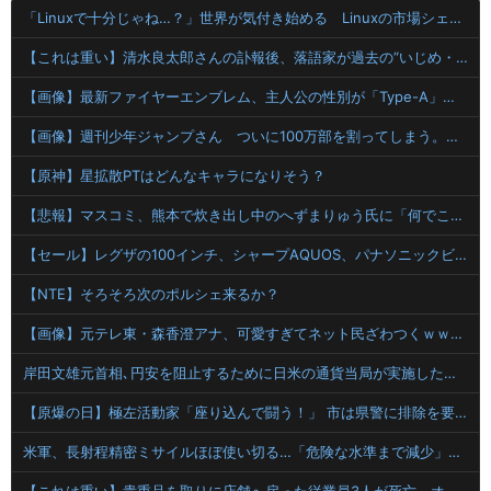
「Linuxで十分じゃね…？」世界が気付き始める Linuxの市場シェアが初めて10%超える
【これは重い】清水良太郎さんの訃報後、落語家が過去の“いじめ・暴行被害”を告発
【画像】最新ファイヤーエンブレム、主人公の性別が「Type-A」と「Type-B」になってしまう
【画像】週刊少年ジャンプさん ついに100万部を割ってしまう。何故ジャンプは読まれなくなったのか
【原神】星拡散PTはどんなキャラになりそう？
【悲報】マスコミ、熊本で炊き出し中のへずまりゅう氏に「何でこんなことを？」と質問ｗｗｗｗ
【セール】レグザの100インチ、シャープAQUOS、パナソニックビエラ、ハイセンス（100V型）などの４K液晶テレビがセール中！
【NTE】そろそろ次のポルシェ来るか？
【画像】元テレ東・森香澄アナ、可愛すぎてネット民ざわつくｗｗｗｗｗ 【Pickup05154345】
岸田文雄元首相､円安を阻止するために日米の通貨当局が実施した為替介入は｢一時しのぎに過ぎない｣との認識を示す
【原爆の日】極左活動家「座り込んで闘う！」 市は県警に排除を要請、広島県警は「威力業務妨害行為に当たると通告」一瞬で全員排除
米軍、長射程精密ミサイルほぼ使い切る…「危険な水準まで減少」と軍高官が警告！
【これは重い】貴重品を取りに店舗へ戻った従業員3人が死亡 オンワードが再発防止策を発表