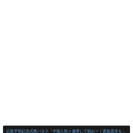
広島平和記念式典パヨク「中国人民と連帯して戦おー！悪政高市を打倒するぞー！」