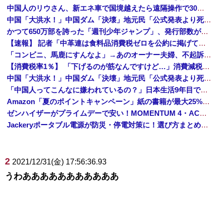
中国人のリウさん、新エネ車で国境越えたら遠隔操作で30時間ロックされる！
中国「大洪水！」中国ダム「決壊」地元民「公式発表より死者多い！」中国政府「住民拘束！（安否不明」中国当局「救助隊動画も削除」台風13号「三峡ダム接近中」→
かつて650万部を誇った「週刊少年ジャンプ」、発行部数が初の100万部割れ
【速報】 記者「中革連は食料品消費税ゼロを公約に掲げていたが？」→階猛氏「そ、それは財源確保という条件付き」
「コンビニ、馬鹿にすんなよ」→あのオーナー夫婦、不起訴ｗｗｗｗｗｗｗｗｗ
【消費税率1％】 「下げるのが筋なんですけど…」消費減税で値下がりする分と同じだけ商品を値上げして店頭価格を変えない店も
中国「大洪水！」中国ダム「決壊」地元民「公式発表より死者多い！」中国政府「住民拘束！（安否不明」中国当局「救助隊動画も削除」台風13号「三峡ダム接近中」→
「中国人ってこんなに嫌われているの？」日本生活9年目で明かす本心！
Amazon「夏のポイントキャンペーン」紙の書籍が最大25%ポイント還元 対象と条件を整理（2026年7月）
ゼンハイザーがプライムデーで安い！MOMENTUM 4・ACCENTUMなど対象モデルまとめ！
Jackeryポータブル電源が防災・停電対策に！選び方まとめ【プライムデー最終日】
2
2021/12/31(金) 17:56:36.93
うわあああああああああああ