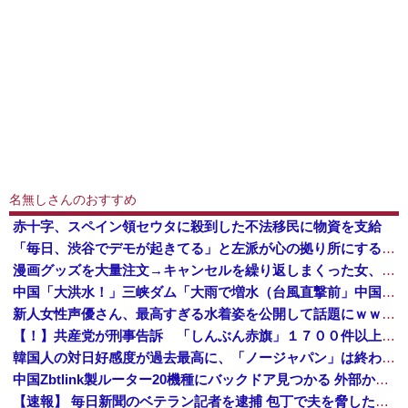
名無しさんのおすすめ
赤十字、スペイン領セウタに殺到した不法移民に物資を支給
「毎日、渋谷でデモが起きてる」と左派が心の拠り所にする動画、目撃者から総ツッコミを食らってしまっており……
漫画グッズを大量注文→キャンセルを繰り返しまくった女、逮捕される 被害総額〇〇億
中国「大洪水！」三峡ダム「大雨で増水（台風直撃前」中国ダム「緊急放流！」中国鉄道「列車が走行中に流される」中国避難所「支援物資は有料です」謎の勢力「え」→
新人女性声優さん、最高すぎる水着姿を公開して話題にｗｗｗｗｗｗ
【！】共産党が刑事告訴 「しんぶん赤旗」１７００件以上の虚偽購読申し込み 「厳重な処罰を求める」
韓国人の対日好感度が過去最高に、「ノージャパン」は終わった？＝ネット「中国より100倍いい」
中国Zbtlink製ルーター20機種にバックドア見つかる 外部から完全制御のおそれ
【速報】 毎日新聞のベテラン記者を逮捕 包丁で夫を脅した容疑