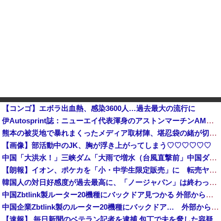
【コンゴ】エボラ出血熱、感染3600人…過去最大の流行に
伊Autosprint誌：ニューエイ代表渾身のアストンマーチンAMR26を改善に導いた最大の功労者はカルディレ他
熊本の被災地で暴れまくったメディア取材陣、堪忍袋の緒が切れた地元住民が苦情を寄せまくった結果……
【画像】部活動中のJK、胸が浮き上がってしまう♡♡♡♡♡♡
中国「大洪水！」三峡ダム「大雨で増水（台風直撃前」中国ダム「緊急放流！」中国鉄道「列車が走行中に流される」中国避難所「支援物資は有料です」謎の勢力「え」→
【朗報】イオン、ポケカを「小・中学生限定販売」に 転売ヤー対策が大絶賛ｗｗｗ
韓国人の対日好感度が過去最高に、「ノージャパン」は終わった？＝ネット「中国より100倍いい」
中国Zbtlink製ルーター20機種にバックドア見つかる 外部から完全制御のおそれ
中国企業Zbtlink製のルーター20機種にバックドア… 外部から完全制御のおそれ
【速報】 毎日新聞のベテラン記者を逮捕 包丁で夫を脅した容疑