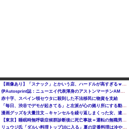
【画像あり】「スナック」とかいう店、ハードルが高すぎるｗｗｗｗｗｗｗ
伊Autosprint誌：ニューエイ代表渾身のアストンマーチンAMR26を改善に導いた最大の功労者はカルディレ他
赤十字、スペイン領セウタに殺到した不法移民に物資を支給
「毎日、渋谷でデモが起きてる」と左派が心の拠り所にする動画、目撃者から総ツッコミを食らってしまっており……
漫画グッズを大量注文→キャンセルを繰り返しまくった女、逮捕される 被害総額〇〇億
【東京】睡眠時無呼吸症候群診断後に死亡事故＝運転の無職男（３４）、独断で治療中断―危険運転致死罪適用
リュウジ氏「ダルい料理トップ10に入る」夏の定番料理は冷やし中華 「あり得ないほどダルい」