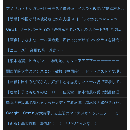
アメリカ・ミシガン州の民主党予備選挙 イスラム教徒の“急進左派”候補が勝利確実に⋯トランプ氏は批判
【朗報】韓国が熊本被災地に水を支援 ⇒ トイレの水にｗｗｗｗｗｗｗ
Gmail、サードパーティの「送信元アドレス」のサポートを打ち切りへ
【画像】よなよなエール製造元、変わったデザインのグラスを発売→
【ニュース】 台風13号、迷走・・・
【熊本地震】ヒカキン、『神対応』キタァアアアアーーーーーーー！！
関西学院大学のアシスタント教授（中国籍）、ドラッグストアで現行犯逮捕 万引き容疑
【画像】田中みな実さん、妊娠中とは思えないヒール姿で登場してしまう
【速報】子どもたちのヒーロー・任天堂、熊本地震を受け製品修理は無償対応（災害救助法適用地域） 義援金5000万円寄付
熊本の被災地で暴れまくったメディア取材陣、堪忍袋の緒が切れた地元住民が苦情を寄せまくった結果……
Google、Geminiが大赤字、史上初のマイナスキャッシュフローに陥る
【朗報】高市首相、爆乳化！！！ サナ活待ったなし！