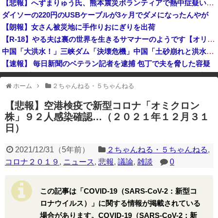
【悲報】へずまりゅう氏、熊本震災ボランティアで熱中症疑い「水風呂に入っても体内が熱く感じる…」 → 野口健さん「休養日を設けた方がいい！」
【衝撃】30年続いたモスクの祭りに『異変』が起こる・・・・・
ダイソーの220円のUSBケーブルが3ヶ月でダメになったんやが
高市首、自民党内で「独裁だ」と批判され始める
【朗報】女さん被災地に手作りおにぎりを出荷
【悲報】かつて６５０万部を誇った週刊少年ジャンプ、発行部数100万部割れ → 国内の「100万部超え紙雑誌」が消滅 ｗｗｗｗｗｗｗｗｗｗｗｗｗｗ
【R-18】やる夫は裏の世界を生きるサマナーのようです【オリジナルメガテン】 第１話 デビルサマナーやる夫
中国「大洪水！」三峡ダム「決壊危機」中国「土砂崩れと洪水被害の対策強化！」中国政府「三峡ダム周辺を重点強化」中国ダム「決壊」中国「現場封鎖！（空撮削除」→
【速報】 毎日新聞のベテラン記者を逮捕 包丁で夫を脅した容疑
屈辱のプーチン、習近平に「値切られ」「無視され」まるで主従関係…ロシアが中国の属国になりつつある！
ホーム
２ちゃんねる・５ちゃんねる
※アドブロック等の広告非表示プラグインやアドオンを利用している場合、
一部のコンテンツが表示されなくなったり、サイト全体のレイアウトが崩れ
【悲報】空港検疫で新型コロナ「オミクロン
たりする場合があります。
株」９２人感染確認…（２０２１年１２月３１
日）
2021/12/31
（
5年前
）
２ちゃんねる・５ちゃんねる
,
コロナ２０１９
,
ニュース
,
悲報
,
議論
,
雑談
0
この記事は「COVID-19（SARS-CoV-2：新型コ
ロナウイルス）」に関する情報が掲載されている
場合があります。COVID-19（SARS-CoV-2：新