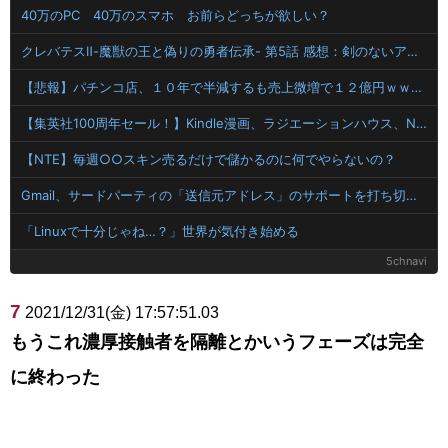
40万のPC 40万のスマホ お前らどっちが欲しい？
クレバテスⅡ-魔獣の王と偽りの勇者伝承- 第5話 感想：剣のないアリシアさんに新たな力が発現！
【悲報】パチンコ店、１０年で半減するも売上微増で１２億円ｗｗｗｗｗｗｗ
【集英社100周年セール！】Kindle漫画、ラジエーションハウス、NANA、逃げ上手の若君、アオのハコ、終わりのセラフ、ワンパンマン、ワールドトリガー、左利きのエレンなど！
【NTE】毎週○○スキン売るだけで儲かるのに何でやらないの？
Gmail、サードパーティの「送信元アドレス」のサポートを打ち切りへ
「Linuxで十分じゃね…？」世界が気付き始める
5chnavi
7
2021/12/31(金) 17:57:51.03
もうこれ濃厚接触者を隔離とかいうフェーズは完全
に終わった