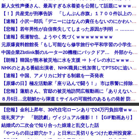
新人女性声優さん、最高すぎる水着姿を公開して話題にｗｗｗｗｗｗ
【！】共産党が刑事告訴 「しんぶん赤旗」１７００件以上の虚偽購読申し込み 「厳重な処罰を求める」
【速報】小沢一郎氏「デニーにはなんの責任もないのにかわいそう、不幸なこと利用し悪宣伝する人にしっかり対応を」
【悲報】若年男性が自信喪失してしまった原因が判明 → ………
【速報】長瀬智也、ようやく気づくｗｗｗｗｗｗｗｗ
元原爆資料館館長「もし可能なら修学旅行や平和学習の小学生に腐敗した遺体の臭いを再現し嗅がせたい」 [8/6]
中国企業Zbtlink製のルーター20機種にバックドア… 外部から完全制御のおそれ
【朗報】韓国が熊本被災地に水を支援 ⇒ トイレの水にｗｗｗｗｗｗｗ
NHKのとある番組出演者、NHK職員に性加害してPTSDに追い込み休職させていた・・・
【速報】中国、アメリカに対する制裁を一斉発表
【原爆の日】極左活動家「座り込んで闘う！」 市は県警に排除を要請、広島県警は「威力業務妨害行為に当たると通告」一瞬で全員排除
【悲報】蓮舫さん、官邸の被災地訪問広報動画に「ありえない！作成費用は、あなたの税金です！」と猛批判 → ネットからは巨大ブーメランを指摘する声 ...
８月6日…北朝鮮から弾道ミサイルの可能性のあるもの発射 防衛省が発表 [8/6]
消費税減税に反対していた財務省の面目が丸潰れに、減税が決まった途端に市場が動き出したが……
【悲報】金利上昇年、30代住宅ローンありで24万円負担増ｗｗｗｗｗｗｗｗｗｗｗｗ
【悲報】Googleのエンジニア「AIで仕事がつまらなくなった」
堤礼実アナ 「朗読劇」ヴィジュアル撮影！！【GIF動画あり】
なぜこんなに多くの物が中国製なのか？…米メディア！
結婚式の二次会で知り合った娘達と乱交した話
【消費減税】お弁当屋、『衝撃的な発言』をしてしまう・・・・・・
「やつらの目は節穴か？」と日米に見切りをつけた欧州投資家の選択に衝撃を受ける人が続出、日英米の資産を処分して代わりに選んだのは……
中国企業Zbtlink製のルーター20機種にバックドア… 外部から完全制御のおそれ