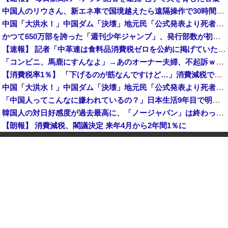
中国人のリウさん、新エネ車で国境越えたら遠隔操作で30時間ロックされる！
中国「大洪水！」中国ダム「決壊」地元民「公式発表より死者多い！」中国政府「住民拘束！（安否不明」中国当局「救助隊動画も削除」台風13号「三峡ダム接近中」→
かつて650万部を誇った「週刊少年ジャンプ」、発行部数が初の100万部割れ
【速報】 記者「中革連は食料品消費税ゼロを公約に掲げていたが？」→階猛氏「そ、それは財源確保という条件付き」
「コンビニ、馬鹿にすんなよ」→あのオーナー夫婦、不起訴ｗｗｗｗｗｗｗｗｗ
【消費税率1％】 「下げるのが筋なんですけど…」消費減税で値下がりする分と同じだけ商品を値上げして店頭価格を変えない店も
中国「大洪水！」中国ダム「決壊」地元民「公式発表より死者多い！」中国政府「住民拘束！（安否不明」中国当局「救助隊動画も削除」台風13号「三峡ダム接近中」→
「中国人ってこんなに嫌われているの？」日本生活9年目で明かす本心！
韓国人の対日好感度が過去最高に、「ノージャパン」は終わった？＝ネット「中国より100倍いい」
【朗報】 消費減税、閣議決定 来年4月から2年間1％に
【予算100万】 市長「特定外来生物クビアカは気持ち悪い虫だしそんな需要ないと思う」1匹300円相当の報奨金→初日に42万取られ焦り
中国「大洪水！」中国ダム「決壊」地元民「公式発表より死者多い！」中国政府「住民拘束！（安否不明」中国当局「救助隊動画も削除」台風13号「三峡ダム接近中」→
【正論】 有吉「『俺テレビ見ない』って言う奴おかしいだろ。団子屋で『団子食べない』って言うか？」
世界初の超伝導量子熱機関…燃料もピストンもない量子エンジンが回った！
【株式投資】 韓国で「真夏の世の夢」崩壊、若者中心に多くの人が「人生オワタ」―中国メディア
【動画】 石破「公約を果たすというが、減税しますは公約ではない。検討を加速するというのが公約だ」