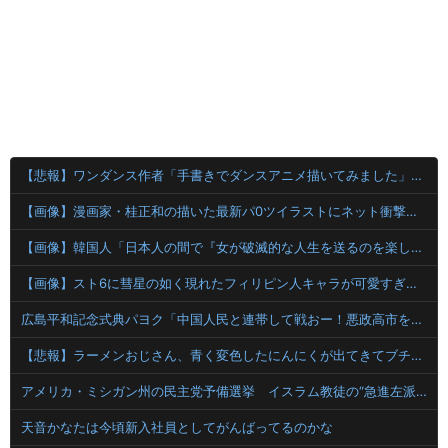
【悲報】ワンダンス作者「手書きでダンスアニメ描いてみました」←アニメの当てつけにしか見えないと話題に
【画像】漫画家・桂正和の描いた最新パ0ツイラストにネット衝撃「この質感の出し方」「実写かと思いました]
【画像】韓国人「日本人の間で『女が破滅的な人生を送るのを楽しむ陰湿な趣味』が流行っている」119万バズ
【画像】スト6に彗星の如く現れたフィリピン人キャラが可愛すぎると話題に！
広島平和記念式典パヨク「中国人民と連帯して戦おー！悪政高市を打倒するぞー！」
【悲報】ラーメンおじさん、青く変色したにんにくが出てきてブチギレwwwwwwwwww
アメリカ・ミシガン州の民主党予備選挙 イスラム教徒の“急進左派”候補が勝利確実に⋯トランプ氏は批判
天音かなたは今頃新入社員としてがんばってるのかな