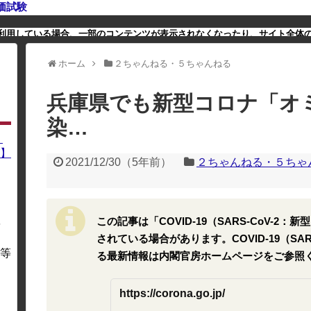
価試験
利用している場合、一部のコンテンツが表示されなくなったり、サイト全体
ホーム
２ちゃんねる・５ちゃんねる
兵庫県でも新型コロナ「オ
染…
】
】
2021/12/30
（
5年前
）
２ちゃんねる・５ちゃ
この記事は「COVID-19（SARS-CoV-
を
・
されている場合があります。COVID-19（SA
等
る最新情報は内閣官房ホームページをご参照
https://corona.go.jp/