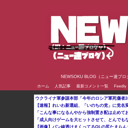
NEWSOKU BLOG（ニュー
ホーム
人気記事
最新コメント一覧
Feedly
【速報】れいわ新選組、「いのちの党」に党名
【画像】パン線透けまくってるOLの尻たまらん