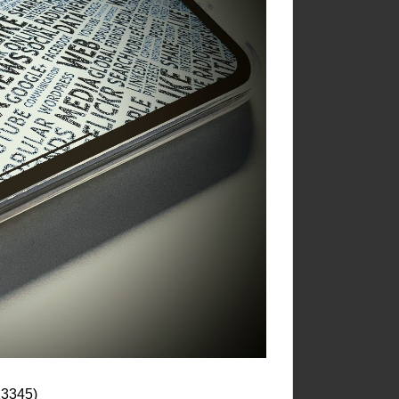
13345)