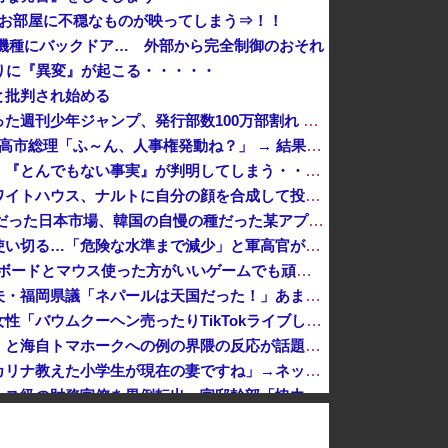
、お部屋に不穏なものが映ってしまう⇒！！
ー20機種にバックドア… 外部から完全制御のおそれ
りに『異変』が起こる・・・・・
と批判され始める
【悲報】かつて６５０万部を誇った週刊少年ジャンプ、発行部数100万部割れ → 国内の「100万部超え紙雑誌」が消滅 ｗｗｗｗｗｗｗｗｗｗｗｗｗｗ
【ｗ】財務省「減税反対！」 → 高市総理「ふ～ん、人事権発動ね？」 → 結果 ｗｗｗｗｗｗｗｗｗｗ
【衝撃】イオンモール爆発事故、『とんでもない事実』が判明してしまう・・・・・・
【ワロタ】トランプ大統領とホワイトハウス、ナルトに自分の顔を合成して投稿 日本政府が苦言「公的機関であっても許諾が必要」
韓国Webtoon企業の最後の牙城だった日本市場、韓国の自慢の種だった某アプリが遂に……
米軍、長射程精密ミサイルほぼ使い切る…「危険な水準まで減少」と軍高官が警告！
友達とPCで遊んでるんだがキーボードとマウス使った方がいいゲームでも頑なにパッド使いたがる
【悲報】海外視察帰りの蔵内勇夫・福岡県議「ネパールは天国だった！」あまりの能天気発言で大炎上 → ｗｗｗｗｗｗｗｗｗｗｗｗｗｗ
【速報】ジャンポケ斉藤の被害女性「バウムクーヘン売ったりTikTokライブしててムカついたから示談しなかった」
「日本の反戦界隈終わってて草」と海自トマホークへの例の界隈の反応が話題に、今になって存在に気付いてしまった結果……
既婚男性「大学院生のころにオカリナ教えた小学生が現在の妻ですね」→ネット大荒れｗｗｗｗ
【財務省人事】内閣人事局、エース級の財務官僚を異例転出 官邸幹部「協力的でなかった」※岸田首相（当時）の秘書官などを歴任 、岸田首相の後輩
【悲報】石破茂さん「高市内閣のやり方は強引だ！」支持率下落の理由を指摘 → ﾈｯﾄ「お前が言うな」「鳥取県だけ減税無しで！」 ｗｗｗｗｗｗｗｗｗ...
【朗報】兵庫県・斎藤知事が執拗に攻撃されている理由判明、県民も知らなかった「多額の費用が発生する状況」を一斉排除