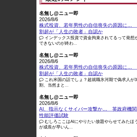
名無し@ニュー即
2026/8/6
株式投資、若年男性の自信喪失の原因に… 
割超が「人生の敗者」自認か
インデックス投資で資金拘束されてるって発想
できないのが終わ...
名無し@ニュー即
2026/8/6
株式投資、若年男性の自信喪失の原因に… 
割超が「人生の敗者」自認か
これ米国の話でしょ？超就職氷河期で偽求人が3-
割、当然まと...
名無し@ニュー即
2026/8/6
AI、指示なくサイバー攻撃か… 英政府機関
性能評価試験
むしろここはAIにやりたい放題やらせてみたほ
が成長が早いん...