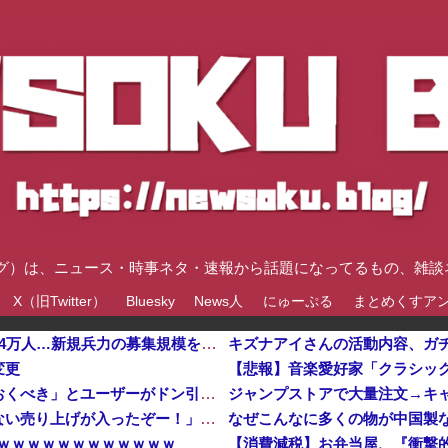
速ブログ）は、ニュース・時事ネタ・速報から話題になってるもの、雑
X（旧Twitter）
Bluesky
News人
にゅーぷる
まとめくすア
ウクライナ軍参謀本部「今年のロシア軍死傷者24万人…新規兵力の募集規模を上回る」！他
キズナアイさんの活動内容、ガ
変更
「こんな事になるんやから強制置き配は止めておくべき」とユーザーがドン引き、UberEatsが導入した
「成人向けゲームを大ヒットさせて、とんでもない売り上げが入ったぞー！」→最悪すぎる結果になり、「売り上げ0円だけど、多額の税金を払え」という状況になって絶望
なぜこんなに多くの物が中国製
ｗｗｗｗｗｗｗｗｗｗｗｗ
【消費減税】お弁当屋、『衝撃