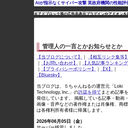
AIが指示なくサイバー攻撃 英政府機関の性能評
※アドブロック等の広告非表示プラグインやアドオンを
管理人の一言とかお知らせとか
【当ブログについて】
｜
【相互リンク集等
｜
【お問い合わせ】
｜
【人気記事ランキング
｜
【プライバシーポリシー】
｜
【X】
｜
【Bluesky】
当ブログは、５ちゃんねるの運営元「Loki
Technology, Inc.」の
許諾を得て
まとめ記事
発信しています。 掲載している記事・動画
画像・音声などの著作権または肖像権、商標
は各権利所有者様に帰属します。
2026年06月05日（金）
サーバー移管しました。