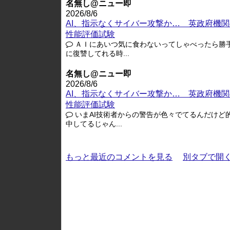
名無し@ニュー即
2026/8/6
AI、指示なくサイバー攻撃か… 英政府機関
性能評価試験
ＡＩにあいつ気に食わないってしゃべったら勝
に復讐してれる時...
名無し@ニュー即
2026/8/6
AI、指示なくサイバー攻撃か… 英政府機関
性能評価試験
いまAI技術者からの警告が色々でてるんだけど
中してるじゃん...
もっと最近のコメントを見る
別タブで開