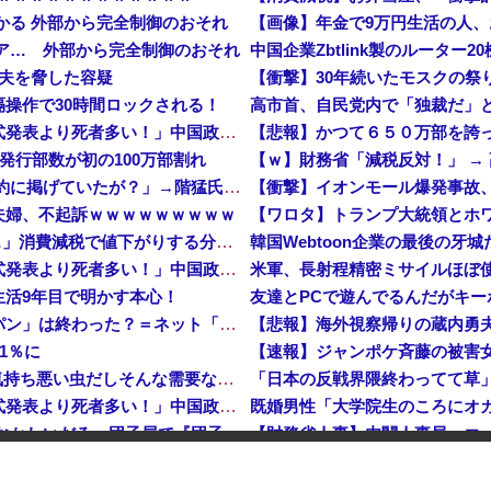
つかる 外部から完全制御のおそれ
【画像】年金で9万円生活の人
クドア… 外部から完全制御のおそれ
中国企業Zbtlink製のルータ
で夫を脅した容疑
【衝撃】30年続いたモスクの祭
操作で30時間ロックされる！
高市首、自民党内で「独裁だ」
中国「大洪水！」中国ダム「決壊」地元民「公式発表より死者多い！」中国政府「住民拘束！（安否不明」中国当局「救助隊動画も削除」台風13号「三峡ダム接近中」→
発行部数が初の100万部割れ
【速報】 記者「中革連は食料品消費税ゼロを公約に掲げていたが？」→階猛氏「そ、それは財源確保という条件付き」
夫婦、不起訴ｗｗｗｗｗｗｗｗｗ
【消費税率1％】 「下げるのが筋なんですけど…」消費減税で値下がりする分と同じだけ商品を値上げして店頭価格を変えない店も
中国「大洪水！」中国ダム「決壊」地元民「公式発表より死者多い！」中国政府「住民拘束！（安否不明」中国当局「救助隊動画も削除」台風13号「三峡ダム接近中」→
生活9年目で明かす本心！
韓国人の対日好感度が過去最高に、「ノージャパン」は終わった？＝ネット「中国より100倍いい」
1％に
【予算100万】 市長「特定外来生物クビアカは気持ち悪い虫だしそんな需要ないと思う」1匹300円相当の報奨金→初日に42万取られ焦り
中国「大洪水！」中国ダム「決壊」地元民「公式発表より死者多い！」中国政府「住民拘束！（安否不明」中国当局「救助隊動画も削除」台風13号「三峡ダム接近中」→
【正論】 有吉「『俺テレビ見ない』って言う奴おかしいだろ。団子屋で『団子食べない』って言うか？」
ない量子エンジンが回った！
【株式投資】 韓国で「真夏の世の夢」崩壊、若者中心に多くの人が「人生オワタ」―中国メディア