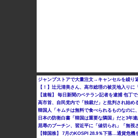
中国人に聞いた「一番悪いと思う国は？」 →1
【朗報】 消費減税、閣議決定 来年4月から2年間
ジャンプストアで大量注文→キャンセルを繰り返
【！】辻元清美さん、高市総理の被災地入りに
【速報】 毎日新聞のベテラン記者を逮捕 包丁
高市首、自民党内で「独裁だ」と批判され始め
韓国人「キムチは無料で食べられるものなのに
日本の防衛白書「韓国は重要な隣国」だと3年
屈辱のプーチン、習近平に「値切られ」「無視
【韓国株】 7月のKOSPI 28.9％下落…通貨