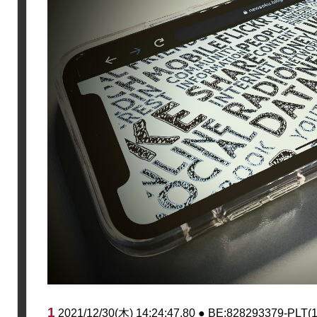
1
2021/12/30(木) 14:24:47.80 ● BE:828293379-PLT(