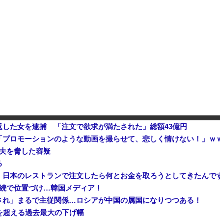
【動画】 石破「公約を果たすというが、減税しますは公約ではない。検討を加速するというのが公約だ」
位中国
1％に
株式投資、若年男性の自信喪失
した女を逮捕 「注文で欲求が満たされた」総額43億円
「プロモーションのような動画を撮らせて、悲しく情けない！」ｗ
で夫を脅した容疑
る
、日本のレストランで注文したら何とお金を取ろうとしてきたんで
連続で位置づけ…韓国メディア！
され」まるで主従関係…ロシアが中国の属国になりつつある！
危機を超える過去最大の下げ幅