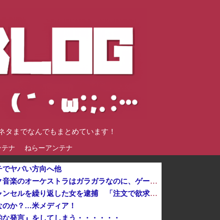
談ネタまでなんでもまとめています！
ンテナ
ねらーアンテナ
チでヤバい方向へ他
【悲報】音楽愛好家「クラシック音楽のオーケストラはガラガラなのに、ゲーム音楽のオーケストラは満員……本当にイライラする」
ジャンプストアで大量注文→キャンセルを繰り返した女を逮捕 「注文で欲求が満たされた」総額43億円
なのか？…米メディア！
的な発言』をしてしまう・・・・・・