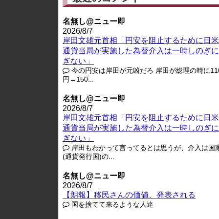
名無し@ニュー即
2026/8/7
岸田文雄元首相「円安を阻止するために日米
通貨当局が実施した為替介入は一時しのぎに
ぎない」
今の円安は岸田が元凶だろ 岸田が総理の時に11
円→150...
名無し@ニュー即
2026/8/7
岸田文雄元首相「円安を阻止するために日米
通貨当局が実施した為替介入は一時しのぎに
ぎない」
岸田もわかって言ってるとは思うが、介入は国
(通貨発行国)の...
名無し@ニュー即
2026/8/7
【朗報】移民さんの価値、発表される
国を捨てて来るような人達