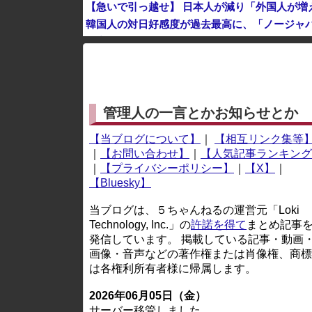
【急いで引っ越せ】 日本人が減り「外国人が増
韓国人の対日好感度が過去最高に、「ノージャパ
日産e-power、無給油で1980km走行しギ
※アドブロック等の広告非表示プラグインやアドオンを
管理人の一言とかお知らせとか
【当ブログについて】
｜
【相互リンク集等
｜
【お問い合わせ】
｜
【人気記事ランキング
｜
【プライバシーポリシー】
｜
【X】
｜
【Bluesky】
当ブログは、５ちゃんねるの運営元「Loki
Technology, Inc.」の
許諾を得て
まとめ記事
発信しています。 掲載している記事・動画
画像・音声などの著作権または肖像権、商標
は各権利所有者様に帰属します。
2026年06月05日（金）
サーバー移管しました。