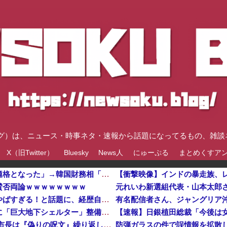
速ブログ）は、ニュース・時事ネタ・速報から話題になってるもの、雑
X（旧Twitter）
Bluesky
News人
にゅーぷる
まとめくすア
ブルームバーグ「韓国株式市場はすでに投資不適格となった」→韓国財務相「韓国経済は絶好調！ 韓国市場は安泰!!」……まあ、うん。国外からどう認識されているのかって問題だから……さ
【衝撃映像】インドの暴走族、
賛否両論ｗｗｗｗｗｗｗｗ
元れいわ新選組代表・山本太郎
左遷された財務省エリートに待ち受ける運命がやばすぎる！と話題に、経歴自体はとんでもないものだが……
【速報】都知事、東京駅近くの都八重洲駐車場に「巨大地下シェルター」整備を正式表明他
【速報】日銀植田総裁「今後は
【平和宣言を非難】 ロシア外務省報道官「広島市長は『偽りの呪文』繰り返している」