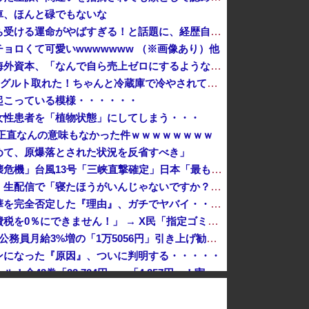
車、ほんと碌でもないな
左遷された財務省エリートに待ち受ける運命がやばすぎる！と話題に、経歴自体はとんでもないものだが……
ョロくて可愛いwwwwwww （※画像あり）他
日本のフォント企業を買収した海外資本、「なんで自ら売上ゼロにするようなことするの」とドン引きするような方針転換を……
X民「クレーンゲームで飲むヨーグルト取れた！ちゃんと冷蔵庫で冷やされてたし問題ないよねｗ」ｸﾞﾋﾞｯ→結果ｗｗｗｗｗｗｗ
起こっている模様・・・・・・
女性患者を「植物状態」にしてしまう・・・
 正直なんの意味もなかった件ｗｗｗｗｗｗｗｗ
めて、原爆落とされた状況を反省すべき」
中国「大洪水！」三峡ダム「決壊危機」台風13号「三峡直撃確定」日本「最も強い勢力で接近！（伊勢湾台風級」台風13号と15号「中国本土でぶつかり合...
ショートスリーパー堀大輔さん、生配信で「寝たほうがいんじゃないですか？」というコメントにブチギレ！ガチで怖すぎると話題に・・・
【悲報】リュウジ氏、冷やし中華を完全否定した『理由』、ガチでヤバイ・・・・・・
【悲報】財務省「レジ都合で消費税を0％にできません！」 → X民「指定ゴミ袋を買ってレシート見たら消費税はゼロになるんだけど？」ｗｗｗｗｗｗｗｗ...
【速報】人事院、2年連続で国家公務員月給3%増の「1万5056円」引き上げ勧告 2年で6%超え
ンになった『原因』、ついに判明する・・・・・
『クローバー』全巻「99円」セール！全43巻「22,704円」→「4,257円」！実写ドラマ化もされたチャンピオンが誇る名作ヤンキー漫画！『ドロ...
【平和宣言を非難】ロシア外務省報道官「広島市長は『偽りの呪文』繰り返している」
【悲報】倉持由香、息子の「自閉スペクトラム症」診断にショックで涙… 見逃していた乳幼児期のサインとは？