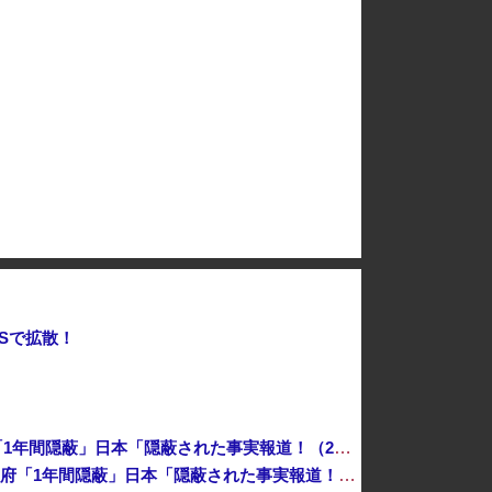
レる → 金額がヤバすぎるｗｗｗｗｗｗ
【悲報】ケンコバがコロナの特殊すぎる後遺症に苦しんでいる模様…お前らの周りにもこんな奴いる？
デニー支援の小沢一郎氏（一般人）、辺野古沖事故について「玉城デニー知事の責任ではないが、不幸な出来事を悪宣伝に利用する人がいる」
【悲報】首相官邸、高市首相の感動的なBGMをつけた熊本訪問の感動ムービーを投稿
岸田文雄元首相「円安を阻止するために日米の通貨当局が実施した為替介入は一時しのぎに過ぎない」
Sで拡散！
中国「衝突事故！（2025年」中国軍と中国海警局「ﾌｨﾘﾋﾟﾝ船の追跡中に衝突！（8/11」中国「2人死亡」中国政府「1年間隠蔽」日本「隠蔽された事実報道！（2026年」→
中国「衝突事故！（2025年」中国軍と中国海警局「フィリピン船の追跡中に衝突！（8/11」中国「2人死亡」中国政府「1年間隠蔽」日本「隠蔽された事実報道！（2026年」→