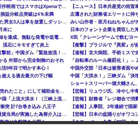
【悲報】ソニーの大スター、スパイダーマン 新作映画ではスマホはXperiaではなくGalaxyを使用
【ニュース】日本共産党の街宣
…損益分岐点突破は4％未満
【鹿児島】 突然右折し路面電車と衝突 乗っていた男女3人は車を放置しダッシュで逃走中
みい山作者・亜月ねねちゃんがチ
月末に
日産e-power、無給油で1980km走行しギネス記録を達成、無駄な発電や送電ロスなくEVよりエコを証明
、流石にキモすぎて炎上
【衝撃】ブラジルで『異変』が
中国「大洪水！」三峡ダム「大雨で増水（台風直撃前」中国ダム「緊急放流！」中国鉄道「列車が走行中に流される」中国避難所「支援物資は有料です」謎の勢力「え」→
【速報】京大病院、手術ミスで
つかる 外部から完全制御のおそれ
「自転車のルール厳罰化！」←
生活9年目で明かす本心！
中国外交部「日本は被害者面や
危機を超える過去最大の下げ幅
中国、止められないEV製造 売れず在庫山積み「売れたこと」にして補助金を騙し取る事案を思いつきが横行
中国「台風接近！」台風13号「三峡直撃予測」中国「上流大洪水！（三峡上流」中国都市「8/5の映像（動画」三峡ダム「緊急放流（決壊危機」中国「下流大水害（震え声」→
衝突 計7台巻き込み 八王子
岸田文雄元首相「円安を阻止するために日米の通貨当局が実施した為替介入は一時しのぎに過ぎない」
【悲報】日本の盆踊りがオワコ
防衛省が全航路を公開！
「あきれてモノが言えない」「国を維持できるの？」外国人の永住許可要件の厳格化で在日中国人の本音は？
でも国家沈没させられるぞ』