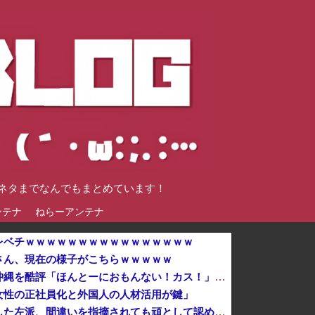
談ネタまでなんでもまとめています！
ンテナ
ねらーアンテナ
レベチｗｗｗｗｗｗｗｗｗｗｗｗｗｗｗｗ
さん、現在の様子がこちらｗｗｗｗｗ
有名配信者さん、ジャングリア沖縄を酷評「ほんとーにおもんない！カス！」→炎上→逆に配信でブチギレ反論！絶叫しながら熱弁「誰かが声を上げないといけ...
女性の正社員化と外国人の人材活用が鍵」
防弾ガラスの件で誤情報を拡散した左派、間違いを指摘されても頑として認めなかった結果……