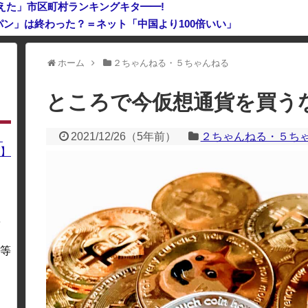
えた」市区町村ランキングキタ━━!
ン」は終わった？＝ネット「中国より100倍いい」
ネス記録を達成、無駄な発電や送電ロスなくEVよりエコを証明
ホーム
２ちゃんねる・５ちゃんねる
利用している場合、一部のコンテンツが表示されなくなったり、サイト全体
ところで今仮想通貨を買う
2021/12/26
（
5年前
）
２ちゃんねる・５ち
】
】
を
・
等