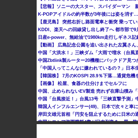
K-POPアイドルの約半数が3年後には姿を消す
KDDI、楽天への回線貸し出し終了へ 都市部で9
【動画】 広島記念公園を追い出された左翼さん
中国Zbtlink製ルーター20機種にバックドア見
「中国人ってこんなに嫌われているの？」日本
【韓国株】 7月のKOSPI 28.9％下落…通貨
【画像】 松屋、食器の仕分けまでセルフに
韓国人インフルエンサー(49)、日本で次々と車に
中国とロシア海軍艦艇4隻が日本列島を一周…
【速報】 中露の武装軍艦4隻が日本一周『いつ