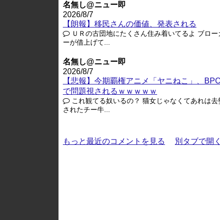
名無し@ニュー即
2026/8/7
【朗報】移民さんの価値、発表される
ＵＲの古団地にたくさん住み着いてるよ ブロー
ーが借上げて...
名無し@ニュー即
2026/8/7
【悲報】今期覇権アニメ「ヤニねこ」、BP
で問題視されるｗｗｗｗｗ
これ観てる奴いるの？ 猫女じゃなくてあれは去
されたチー牛...
もっと最近のコメントを見る
別タブで開