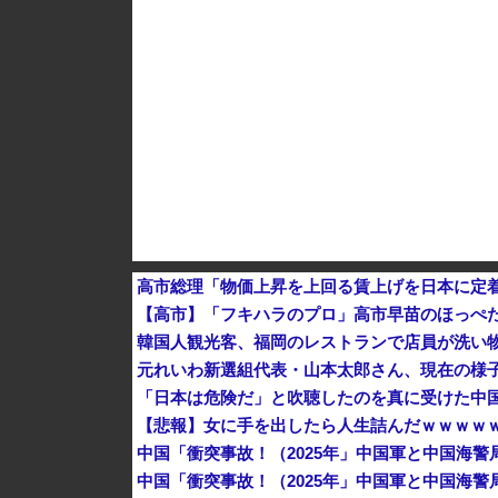
【為替相場】 ドル円は1ドル158円台半ば 介
ヨーロッパが中国製メガソーラーを締め出しｗ
高市総理「物価上昇を上回る賃上げを日本に定着さ
【高市】「フキハラのプロ」高市早苗のほっぺ
韓国人観光客、福岡のレストランで店員が洗い物
元れいわ新選組代表・山本太郎さん、現在の様
「日本は危険だ」と吹聴したのを真に受けた中
【悲報】女に手を出したら人生詰んだｗｗｗｗｗ