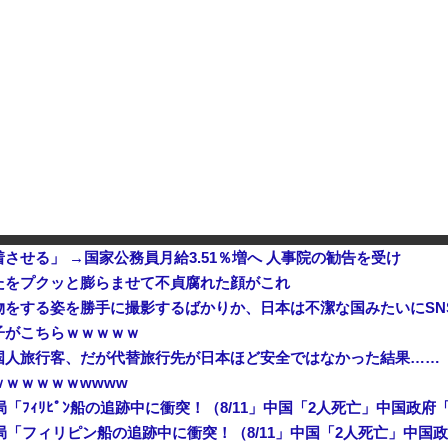
入警戒をしつつ円売りが続行
人気女性配信者さん、全財産がバ
ｗｗ
インドネシア「高速鉄道！」中国「大赤字！」インドネシア「運営会社の株式購入！（負債対策」中国「はい（巨額負債」インドネシア「700km延伸計画！（実質中止」→
せる」 →国家公務員月給3.51％増へ 人事院の勧告を受け
たをプクッと膨らませて不貞腐れた顔がこれ
をする姿を勝手に撮影するばかりか、日本は不潔な国みたいにSN
子がこちらｗｗｗｗｗ
国人旅行客、だが代替旅行先が日本ほど安全ではなかった結果……
ｗｗｗｗｗwwww