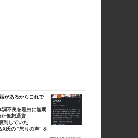
け話があるからこれで
9 9月、体調不良を理由に無期
めた仮想通貨
が殺到していた
X氏の “怒りの声” を