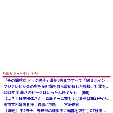
名無しさんのおすすめ
『炎の闘球女 ドッジ弾子』最新8巻まですべて「50％ポイント還元」セール！3,505円分返ってくる！先月発売の新刊も対象！アニメ放送中！名前が下...
フジテレビが金の卵を産む鶏を自ら絞め殺した模様、社運を賭けたドル箱コンテンツが御蔵入りになってしまい……
2026年度 暑さのピークはいったん終了かも [8/8]
【は？】極左団体さん「原爆ドーム前を明け渡せば核戦争が始まる！」→ 観衆のマジレスが鋭すぎるとネットで話題に → ｗｗｗｗｗｗｗｗｗｗｗｗ
高市首相靖国参拝「適切に判断」 官房長官
【速報】 中2男子、野球部の練習中に頭部を強打しCT検査→70代医師「問題ないです」→中学生死亡「他人のCT画像みてました」