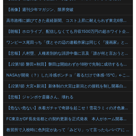
【画像】週刊少年マガジン、限界突破
高市政権に媚びてきた産経新聞、コスト上昇に耐えられず東北6県撤退を発表
【朗報】ホロライブ、配信しなくても月収1500万円の超ホワイト企業だった
ワンピース尾田っち「僕とその辺の連載作家は同じく『漫画家』と呼ばれるけど、それが不満で。」
【悲報】八村塁、人種差別的な誹謗中傷に言及「誰が何と言おうと僕は日本人」
【J2第1節 磐田×秋田】磐田は開始わずか18秒で先制に成功するも追いつかれドロー 秋葉新体制の初白星はお預けに
NASAが開発（？）した冷感ポンチョ「着るだけで体感-15℃」←これ
【J2第1節 大宮×新潟】新体制の大宮は新潟との接戦を制し開幕白星スタート！自陣からのカウンターが決まり山本桜大が決勝ゴール
【悲報】ジャンポケ斎藤さん、壊れる
【危ない危ない】水着ガチャで奇跡を起こせ！雪花ラミィの才色兼備な神引きに全ホロライブファンが震える夜
FC東京がDF長友佑都との契約更新を正式発表 本人がホーム開幕戦の試合前にサポーターへ報告
教習所で入校時に色判定があって「みどり」って言ったらババアに 「常識的に考えて青でしょ」ってキレられたわ