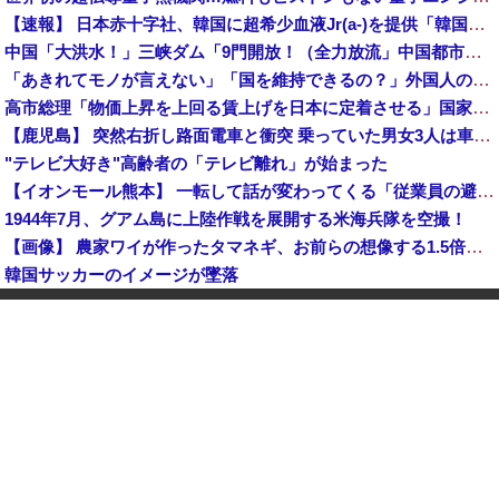
【速報】 日本赤十字社、韓国に超希少血液Jr(a-)を提供「韓国内では適合する血液を確保できなかった」※今回で4回目
中国「大洪水！」三峡ダム「9門開放！（全力放流」中国都市「三峡沿線の道路水没」中国政府「高速道路封鎖！」中国ダム「緊急放流に合わせて開門（土砂崩れ発生」→
「あきれてモノが言えない」「国を維持できるの？」外国人の永住許可要件の厳格化で在日中国人の本音は？
高市総理「物価上昇を上回る賃上げを日本に定着させる」国家公務員月給3.51％増へ 地方公務員も追随する見通し
【鹿児島】 突然右折し路面電車と衝突 乗っていた男女3人は車を放置しダッシュで逃走中
"テレビ大好き"高齢者の「テレビ離れ」が始まった
【イオンモール熊本】 一転して話が変わってくる「従業員の避難誘導の証言が複数」イオン側が社内規定に抵触していた疑い
1944年7月、グアム島に上陸作戦を展開する米海兵隊を空撮！
【画像】 農家ワイが作ったタマネギ、お前らの想像する1.5倍はデカいぞ
韓国サッカーのイメージが墜落
【衝撃】 中国製ルーター20機種にバックドア発見！ ネットに繋ぐだけで35秒ごとに中国のサーバーと通信
中国「大洪水！」中国ダム「決壊」地元民「公式発表より死者多い！」中国政府「住民拘束！（安否不明」中国当局「救助隊動画も削除」台風13号「三峡ダム接近中」→
中国人のリウさん、新エネ車で国境越えたら遠隔操作で30時間ロックされる！
【平和宣言を非難】 ロシア外務省報道官「広島市長は『偽りの呪文』繰り返している」
K-POPアイドルの約半数が3年後には姿を消す…損益分岐点突破は4％未満