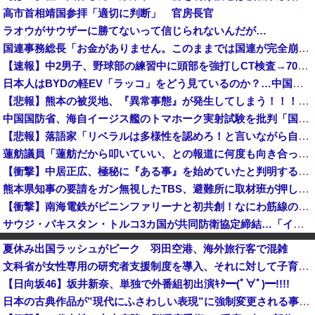
高市首相靖国参拝「適切に判断」 官房長官
ラオウがサウザーに勝てないって信じられないんだが…
国連事務総長「お金がありません。このままでは国連が完全崩壊します。助けて下さい」
【速報】中2男子、野球部の練習中に頭部を強打しCT検査→70代医師「問題ないです」→中学生死亡「他人のCT画像みてました」
日本人はBYDの軽EV「ラッコ」をどう見ているのか？…中国メディア！
【悲報】熊本の被災地、『異常事態』が発生してしまう！！！！！！！！
中国国防省、海自イージス艦のトマホーク実射試験を批判「国際社会は新型軍国主義を団結して阻止を」！
【悲報】落語家「リベラルは多様性を認めろ！と言いながら自分達と違う意見には執拗に攻撃してくる！」ｗｗｗｗｗｗｗｗｗｗｗｗｗｗ
蓮舫議員「蓮舫だから叩いていい、との報道に何度も向き合ってきました。悔しくても」
【衝撃】中居正広、極秘に『ある事』を始めていたと判明する・・・
熊本県知事の要請をガン無視したTBS、避難所に取材班が押し入ってプライバシーに全く配慮しない報道を……
【衝撃】南海電鉄がピニンファリーナと初共創！なにわ筋線の新型特急が凄そう
サウジ・パキスタン・トルコ3カ国が共同防衛協定締結…「イスラム版NATO」指摘も！
【朗報】『ヤニねこ』新海誠、水島努、綾辻行人らクリエイターが絶賛ｗｗｗｗｗｗｗｗｗ
夏休み出国ラッシュがピーク 羽田空港、海外旅行客で混雑
会社「辞めたいなら辞めろ。お前の代わりはいくらでもいる」→結果ｗｗｗｗｗｗｗｗｗ
文科省が女性専用の研究者支援制度を導入、それに対して子育て負担に苦しむ若手男性研究者は……
（ ´_ゝ`）東京新聞「小池都知事、今年も虐殺された朝鮮人犠牲者らを追悼文を送付しない意向。10年連続」
【日向坂46】坂井新奈、単独で外番組初出演ｷﾀ━(ﾟ∀ﾟ)━!!!!
【京都大病院】誤って正常脳幹を摘出された女性､重篤な植物状態だが意識は正常で何かを思考していると判明
日本の古典作品が”現代にふさわしい表現”に強制変更される事態が進行中、今の価値観に照らせば……
『ろくでなしBLUES』全25巻すべて「50％ポイント還元」セール！8,930円分返ってくる！全42巻分収録の文庫版！ヤンキー漫画の頂点！ジャン...