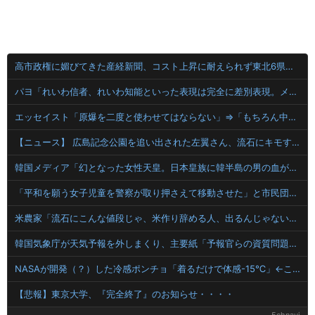
高市政権に媚びてきた産経新聞、コスト上昇に耐えられず東北6県撤退を発表
パヨ「れいわ信者、れいわ知能といった表現は完全に差別表現。メディアは放送禁止用語に指定するべき」
エッセイスト「原爆を二度と使わせてはならない」⇒「もちろん中国の核も非難する？」⇒「中国の核は綺麗な核！」
【ニュース】 広島記念公園を追い出された左翼さん、流石にキモすぎて炎上
韓国メディア「幻となった女性天皇。日本皇族に韓半島の男の血が入る可能性がゼロに・・・」
「平和を願う女子児童を警察が取り押さえて移動させた」と市民団体が告発、「児童……どこ？」とガチで困惑する人が続出
米農家「流石にこんな値段じゃ、米作り辞める人、出るんじゃないかなあ？？」
韓国気象庁が天気予報を外しまくり、主要紙「予報官らの資質問題」と酷評
NASAが開発（？）した冷感ポンチョ「着るだけで体感-15℃」←これ
【悲報】東京大学、『完全終了』のお知らせ・・・・
5chnavi