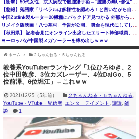
【衝撃】50代女性、京大病院で脳腫瘍手術→“腫瘍の無い部位”を摘出 2度「腫瘍ではない」と出るも続行、脳幹損傷で“植物状態”に
「私達が原爆ドーム前をあけ渡せば核戦争が始まってしまう」と訴える市民団体、それを聞いた被爆3世の人が……
【悲報】落語家「リベラルは多様性を認めろ！と言いながら自分達と違う意見には執拗に攻撃してくる！」ｗｗｗｗｗｗｗｗｗｗｗｗｗｗ
『はねバド！』全16巻すべて「50％ポイント還元」セール！6,336円分返ってくる！作風が途中で激変！かわいい女の子が"怪物"へと変貌していくバ...
中国Zbtlink製ルーター20機種にバックドア見つかる 外部から完全制御のおそれ
高市総理「物価上昇を上回る賃上げを日本に定着させる」国家公務員月給3.51％増へ 地方公務員も追随する見通し
リメイク版映画「八つ墓村」予告が公開、 舞台を現代にしてしまってかなりダメダ 監督は清水崇
【秋田県】 記者会見にオンライン出席したエリート幹部職員、バスローブ姿でタバコを吸いながら説明 県が聞き取りへ
ヨーロッパが中国製メガソーラーを締め出しｗｗｗ
韓国サッカーのイメージが墜落
ホーム
２ちゃんねる・５ちゃんねる
※アドブロック等の広告非表示プラグインやアドオンを利用している場合、
一部のコンテンツが表示されなくなったり、サイト全体のレイアウトが崩れ
教養系YouTuberランキング「1位ひろゆき、2
たりする場合があります。
位中田敦彦、3位カズレーザー、4位DaiGo、5
位前澤、6位堀江」←これｗｗ
2021/12/25
（
5年前
）
２ちゃんねる・５ちゃんねる
,
YouTube・VTube・配信者
,
エンターテイメント
,
議論
,
雑
談
1