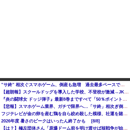
”サ終” 相次ぐスマホゲーム、倒産も急増 過去最多ペースで推移 「当たれば一攫千金」過去の時代に
【超朗報】スクールドッグを導入した学校、不登校が激減→JK「犬のために学校行きたくなる」他
『炎の闘球女 ドッジ弾子』最新8巻まですべて「50％ポイント還元」セール！3,505円分返ってくる！先月発売の新刊も対象！アニメ放送中！名前が下...
【悲報】スマホゲーム業界、ガチで限界へ…「サ終」相次ぎ倒産が過去最多ペース “当たれば一攫千金”の時
フジテレビが金の卵を産む鶏を自ら絞め殺した模様、社運を賭けたドル箱コンテンツが御蔵入りになってしまい……
2026年度 暑さのピークはいったん終了かも [8/8]
【は？】極左団体さん「原爆ドーム前を明け渡せば核戦争が始まる！」→ 観衆のマジレスが鋭すぎるとネットで話題に → ｗｗｗｗｗｗｗｗｗｗｗｗ