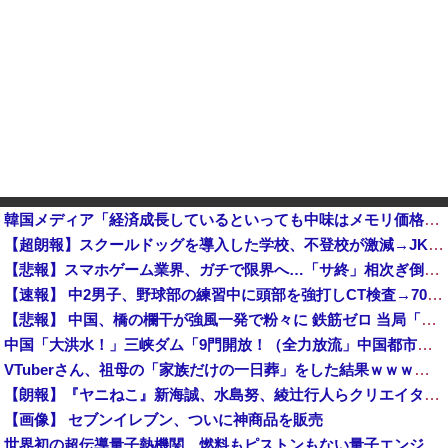
韓国メディア「経済成長しているといっても中味はメモリ価格だけ。雇用増加見通しが半減してしまった」……韓国の内需不況は根強い状況っすね
【超朗報】スクールドッグを導入した学校、不登校が激減→JK「犬のために学校行きたくなる」他
【悲報】スマホゲーム業界、ガチで限界へ…「サ終」相次ぎ倒産が過去最多ペース “当たれば一攫千金”の時
【速報】 中2男子、野球部の練習中に頭部を強打しCT検査→70代医師「問題ないです」→中学生死亡「他人のCT画像みてました」
【悲報】 中国、橋の欄干が強風一発で粉々に 鉄筋ゼロ 当局「接着剤でくっつけただけ」「正常で、品質問題はない」
中国「大洪水！」三峡ダム「9門開放！（全力放流」中国都市「三峡沿線の道路水没」中国政府「高速道路封鎖！」中国ダム「緊急放流に合わせて開門（土砂崩れ発生」→
VTuberさん、祖母の「家族だけの一日葬」をした結果ｗｗｗｗｗｗｗ
【朗報】『ヤニねこ』新海誠、水島努、綾辻行人らクリエイターが絶賛ｗｗｗｗｗｗｗｗｗ
【画像】 セブンイレブン、ついに神商品を販売
世界初の超伝導量子熱機関…燃料もピストンもない量子エンジンが回った！