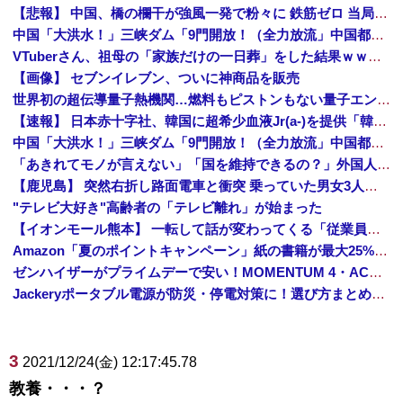
【悲報】 中国、橋の欄干が強風一発で粉々に 鉄筋ゼロ 当局「接着剤でくっつけただけ」「正常で、品質問題はない」
中国「大洪水！」三峡ダム「9門開放！（全力放流」中国都市「三峡沿線の道路水没」中国政府「高速道路封鎖！」中国ダム「緊急放流に合わせて開門（土砂崩れ発生」→
VTuberさん、祖母の「家族だけの一日葬」をした結果ｗｗｗｗｗｗｗ
【画像】 セブンイレブン、ついに神商品を販売
世界初の超伝導量子熱機関…燃料もピストンもない量子エンジンが回った！
【速報】 日本赤十字社、韓国に超希少血液Jr(a-)を提供「韓国内では適合する血液を確保できなかった」※今回で4回目
中国「大洪水！」三峡ダム「9門開放！（全力放流」中国都市「三峡沿線の道路水没」中国政府「高速道路封鎖！」中国ダム「緊急放流に合わせて開門（土砂崩れ発生」→
「あきれてモノが言えない」「国を維持できるの？」外国人の永住許可要件の厳格化で在日中国人の本音は？
【鹿児島】 突然右折し路面電車と衝突 乗っていた男女3人は車を放置しダッシュで逃走中
"テレビ大好き"高齢者の「テレビ離れ」が始まった
【イオンモール熊本】 一転して話が変わってくる「従業員の避難誘導の証言が複数」イオン側が社内規定に抵触していた疑い
Amazon「夏のポイントキャンペーン」紙の書籍が最大25%ポイント還元 対象と条件を整理（2026年7月）
ゼンハイザーがプライムデーで安い！MOMENTUM 4・ACCENTUMなど対象モデルまとめ！
Jackeryポータブル電源が防災・停電対策に！選び方まとめ【プライムデー最終日】
3
2021/12/24(金) 12:17:45.78
教養・・・？