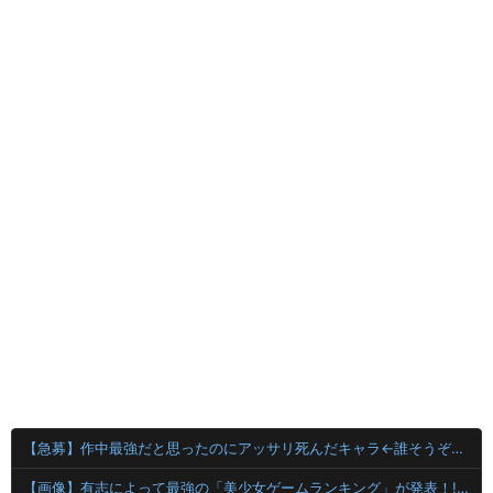
【急募】作中最強だと思ったのにアッサリ死んだキャラ←誰そうぞうした？
【画像】有志によって最強の「美少女ゲームランキング」が発表！!！ あの名作も