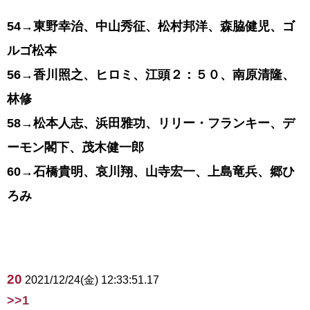
54→東野幸治、中山秀征、松村邦洋、森脇健児、ゴ
ルゴ松本
56→香川照之、ヒロミ、江頭２：５０、南原清隆、
林修
58→松本人志、浜田雅功、リリー・フランキー、デ
ーモン閣下、茂木健一郎
60→石橋貴明、哀川翔、山寺宏一、上島竜兵、郷ひ
ろみ
20
2021/12/24(金) 12:33:51.17
>>1