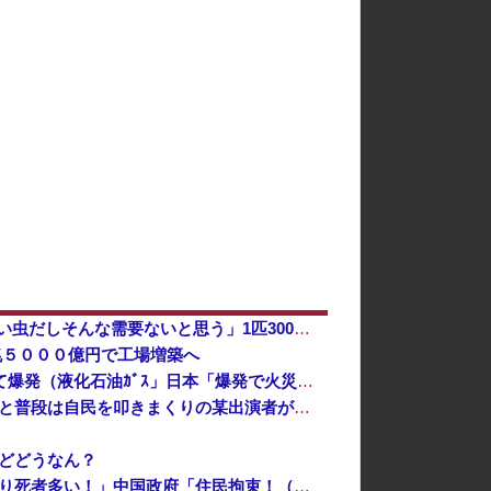
【予算100万】 市長「特定外来生物クビアカは気持ち悪い虫だしそんな需要ないと思う」1匹300円相当の報奨金→初日に42万取られ焦り
兆５０００億円で工場増築へ
日本「熊本地震（震度7」イオンモール熊本「LPG漏れて爆発（液化石油ｶﾞｽ」日本「爆発で火災が吹き飛ぶ（爆轟発生説」ハビタ「遺族説明の虚偽を認め...
反高市な自民党議員がモーニングショーに生出演、すると普段は自民を叩きまくりの某出演者が……
どどうなん？
中国「大洪水！」中国ダム「決壊」地元民「公式発表より死者多い！」中国政府「住民拘束！（安否不明」中国当局「救助隊動画も削除」台風13号「三峡ダム接近中」→