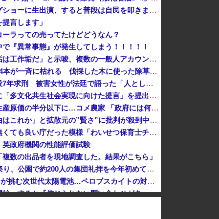
反高市な自民党議員がモーニングショーに生出演、すると普段は自民を叩きまくりの某出演者が……
を提言します」
コーラっての売ってたけどどうなん？
中で『異常事態』が発生してしまう！！！！！
某野党議員が「自分を批判する垢は工作垢だ」と示唆、複数の一般人アカウントを晒し上げにしてしまい……
東京都町田市名物「イチョウ」54本が一斉に枯れる 伐採した木に使った除草剤が根をつたったか 市は植え直しへ [8/5]
元ジャンポケ斉藤慎二被告に懲役7年求刑 被害女性が法廷で語った「人としての尊厳を踏みにじられた」
【は？】全国知事会、政府などに「多文化共生社会実現に向けた提言」を提出 「国は在留外国人を労働者と見ているが、日本人と同じ生活者」
コメ余りに農家が悲鳴、売値は生産原価の半分以下に…コメ農家 「政府には何の期待もできない。高市総理は何を考えているのかな。分からん。もう愛想尽か...
「すぐバレるデマを投稿した理由はこれか」と拡散元の”賢さ”に批判が殺到中、自称ジャーナリストのやり口というのが……
【悲報】こども家庭庁、まじで無くても良い庁だった模様「わいせつ保育士チェック義務、約6000施設で活用されず」
 英政府機関の性能評価試験
「複数の出品者を現地調査した。結果がこちら」
【千葉・市川】30年続くモスク祭り、公園で約200人の集団礼拝を今年初めて認めず
ガンプラ塗料の「GSIクレオス」が挑む次世代太陽電池…ペロブスカイトの対抗馬か！
死去した有名作家の遺作が予約開始、すると『信じられない問い合わせがあった』と書店員が明らかにして……
・・・・・
【新宿強盗未遂】18歳の在日中国人、クマよけスプレー強盗指示の疑いで逮捕 → なお、他の複数の窃盗事件などにも関与していると見られる ………