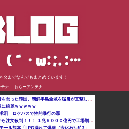
談ネタまでなんでもまとめています！
ンテナ
ねらーアンテナ
格安電気代のためにインフラ投資を怠った韓国、朝鮮半島全域を猛暑が直撃してしまった結果……他
通に綺麗ｗｗｗｗｗ
年求刑 ロケバスで性的暴行の罪
【速報】日本製メモリに世界中から注文殺到！！！ １兆５０００億円で工場増築へ
日本「熊本地震（震度7」イオンモール熊本「LPG漏れて爆発（液化石油ｶﾞｽ」日本「爆発で火災が吹き飛ぶ（爆轟発生説」ハビタ「遺族説明の虚偽を認め...