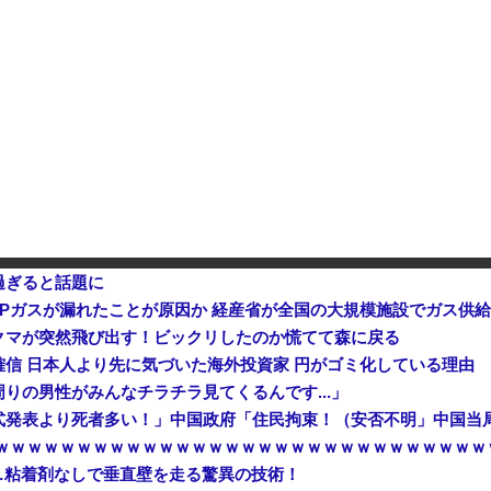
中国「大洪水！」三峡ダム「決壊危機」中国「土砂崩れと洪水被害の対策強化！」中国政府「三峡ダム周辺を重点強化」中国ダム「決壊」中国「現場封鎖！（空撮削除」→
【は？】 第三者委を「時間がかかる」と拒んでいた蔵内議長、一転して周囲が固まった途端に道を発見「ベストな形が見えてきた！」
メになったんやが
なんかファミマとかでグリーン
過ぎると話題に
Pガスが漏れたことが原因か 経産省が全国の大規模施設でガス供
クマが突然飛び出す！ビックリしたのか慌てて森に戻る
信 日本人より先に気づいた海外投資家 円がゴミ化している理由
りの男性がみんなチラチラ見てくるんです...」
ｗｗｗｗｗｗｗｗｗｗｗｗｗｗｗｗｗｗｗｗｗｗｗｗｗｗｗｗｗｗｗ
」…粘着剤なしで垂直壁を走る驚異の技術！