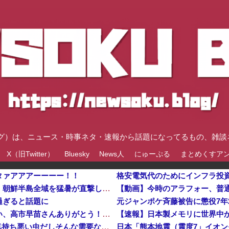
速ブログ）は、ニュース・時事ネタ・速報から話題になってるもの、雑
X（旧Twitter）
Bluesky
News人
にゅーぷる
まとめくすア
タァアアアーーーー！！
格安電気代のためにインフラ投資を怠った韓国、朝鮮半島全域を猛暑が直撃してしまった結果……他
【動画】今時のアラフォー、普
過ぎると話題に
元ジャンポケ斉藤被告に懲役7
【画像】熊本避難所「避難所生活全く不自由ない、高市早苗さんありがとう！日本人でよかった！」
【予算100万】 市長「特定外来生物クビアカは気持ち悪い虫だしそんな需要ないと思う」1匹300円相当の報奨金→初日に42万取られ焦り