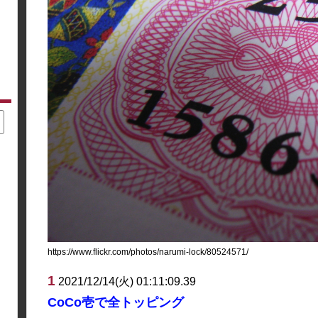
https://www.flickr.com/photos/narumi-lock/80524571/
1
2021/12/14(火) 01:11:09.39
CoCo壱で全トッピング