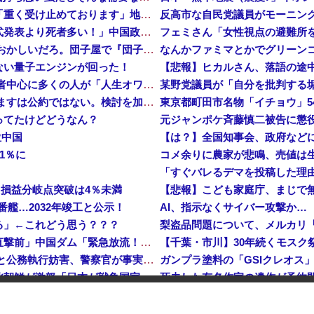
【倉庫型陳列】熊本地震でコストコの商品落下「重く受け止めております」地震大国で「高積み陳列」が心配...IKEAにも聞いた
中国「大洪水！」中国ダム「決壊」地元民「公式発表より死者多い！」中国政府「住民拘束！（安否不明」中国当局「救助隊動画も削除」台風13号「三峡ダム接近中」→
フェミさん「女性視点の避難所
【正論】 有吉「『俺テレビ見ない』って言う奴おかしいだろ。団子屋で『団子食べない』って言うか？」
なんかファミマとかでグリーン
ない量子エンジンが回った！
【悲報】ヒカルさん、落語の途
【株式投資】 韓国で「真夏の世の夢」崩壊、若者中心に多くの人が「人生オワタ」―中国メディア
【動画】 石破「公約を果たすというが、減税しますは公約ではない。検討を加速するというのが公約だ」
ってたけどどうなん？
位中国
1％に
…損益分岐点突破は4％未満
番艦…2032年竣工と公示！
AI、指示なくサイバー攻撃か…
る」←これどう思う？？？
梨盗品問題について、メルカリ
中国「大洪水！」三峡ダム「大雨で増水（台風直撃前」中国ダム「緊急放流！」中国鉄道「列車が走行中に流される」中国避難所「支援物資は有料です」謎の勢力「え」→
【速報】 玉川徹「死んでいなければ銃刀法違反と公務執行妨害、警察官が事実上の死刑にした」
日本が長距離巡航ミサイルの試験発射に成功！北朝鮮が激怒「日本が戦争国家になろうとしている」「絶対に傍観しない、必ず後悔させる」
操作で30時間ロックされる！
【悲報】中小企業、ガチで逝く
危機を超える過去最大の下げ幅