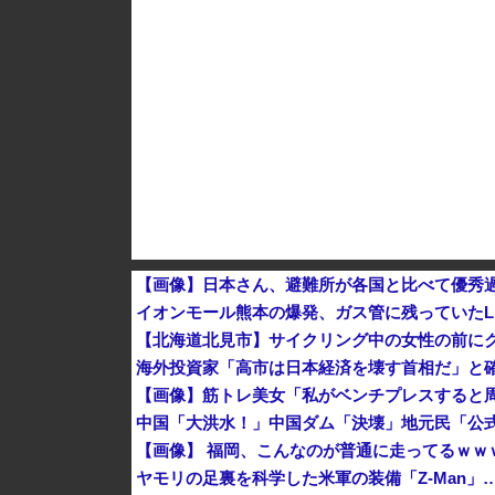
ダイソーの220円のUSBケーブルが3ヶ月でダ
【画像】日本さん、避難所が各国と比べて優秀
イオンモール熊本の爆発、ガス管に残っていたL
【北海道北見市】サイクリング中の女性の前に
海外投資家「高市は日本経済を壊す首相だ」と確
【画像】筋トレ美女「私がベンチプレスすると周
【画像】 福岡、こんなのが普通に走ってるｗ
ヤモリの足裏を科学した米軍の装備「Z-Man