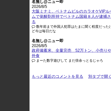
名無し@ニュー即
2026/8/5
大阪ミナミ、ベトナムビルのカラオケVIPル
ムで覚醒剤所持でベトナム国籍８人が逮捕さ
る
数年前まで外国人犯罪はたまに聞く程度だった
ど今は毎日だな
名無し@ニュー即
2026/8/5
政府備蓄米、全量完売 52万トン、小売り
外食
まーた数字遊びして まだ倍余っとるじゃろ
もっと最近のコメントを見る
別タブで開