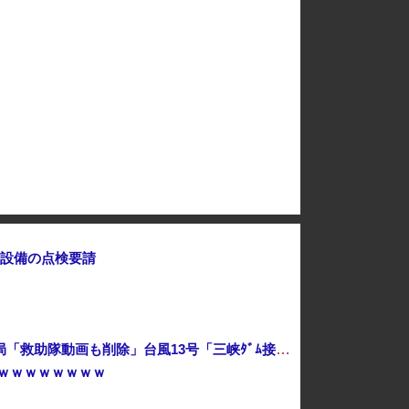
自民党 全会一致…消費税減税方針を総務会であっさり了承 反対派は姿見せず [8/5]
【またかよ】大阪のカラオケ店VIPルームで覚醒剤を所持したとしてベトナム国籍の男8人を逮捕
コーラっての売ってたけどどうなん？
給設備の点検要請
中国「大洪水！」中国ダム「決壊」地元民「公式発表より死者多い！」中国政府「住民拘束！（安否不明」中国当局「救助隊動画も削除」台風13号「三峡ﾀﾞﾑ接近中」→
ｗｗｗｗｗｗｗｗ