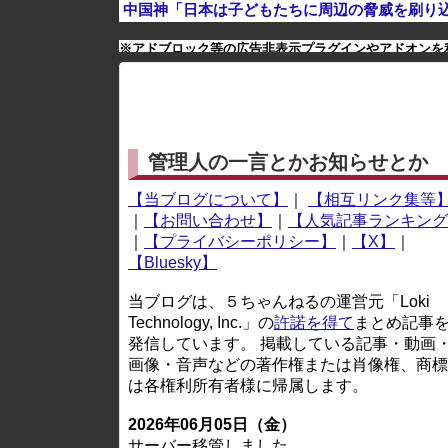
中国神「日本は子どもたちに周辺の脅威を刷り
※アドブロック等の広告非表示プラグインやアドオンを
管理人の一言とかお知らせとか
【当ブログについて】
｜
【相互リンク集等
｜
【お問い合わせ】
｜
【人気記事ランキング
｜
【プライバシーポリシー】
｜
【X】
｜
【Bluesky】
当ブログは、５ちゃんねるの運営元「Loki
Technology, Inc.」の
許諾を得て
まとめ記事
発信しています。 掲載している記事・動画
画像・音声などの著作権または肖像権、商標
は各権利所有者様に帰属します。
2026年06月05日（金）
サーバー移管しました。