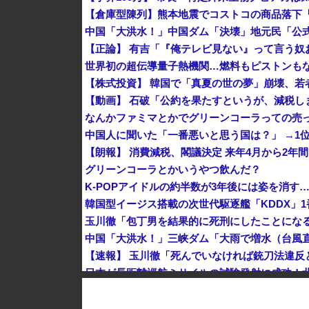
世界初の超伝導量子熱機関…燃料もピストンも
なんかファミマとかでグリーンコーラっての売
中国人に聞いた「一番悪いと思う国は？」 →1
【朗報】 消費減税、閣議決定 来年4月から2年間
グリーンコーラとかいうやつ飲んだ？
K-POPアイドルの約半数が3年後には姿を消す
韓国型イージス搭載の次世代駆逐艦「KDDX」1
玉川徹「包丁男を結果的に死刑にしたことにな
中国人のリウさん、新エネ車で国境越えたら遠隔
【韓国株】 7月のKOSPI 28.9％下落…通貨