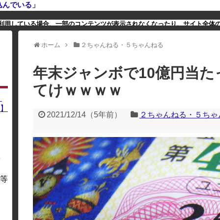
込んでいる」
利用している場合、一部のコンテンツが表示されなくなったり、サイト全体
ホーム
２ちゃんねる・５ちゃんねる
年末ジャンボで10億円当
てけｗｗｗｗ
】
】
2021/12/14
（
5年前
）
２ちゃんねる・５ちゃ
を
・
等