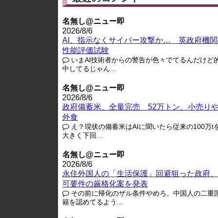
名無し@ニュー即
2026/8/6
AI、指示なくサイバー攻撃か… 英政府機関
性能評価試験
いまAI技術者からの警告が色々でてるんだけど
中してるじゃん...
名無し@ニュー即
2026/8/6
政府備蓄米、全量完売 52万トン、小売り
外食
え？現状の備蓄米はAIに聞いたら従来の100万t
大きく下回...
名無し@ニュー即
2026/8/6
永住外国人の「生活保護」回避狙った政府、
可要件の厳格化案を発表
その前に帰化のザル条件やめろ。中国人の二重
籍を認めてるよう...