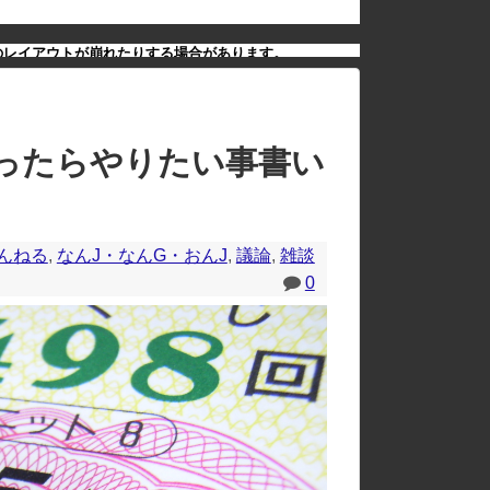
のレイアウトが崩れたりする場合があります。
たったらやりたい事書い
んねる
,
なんJ・なんG・おんJ
,
議論
,
雑談
0