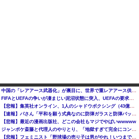
中国の「レアアース武器化」が裏目に、世界で重レアアース供給網の構築が加速－米メディア [8/6]
FIFAとUEFAの争いが凄まじい泥沼状態に突入、UEFAの要求を呑んだFIFAだったがUEFA側は強硬姿勢を崩さず……
【悲報】集英社オンライン、1人のシャドウボクシング（43億注文）によって長期間業務を妨害され続けていた模様・・・
【速報】パさん「平和を願う式典なのに防弾ガラスと防弾バッグSP」安倍元首相の悲劇や石破前首相も同環境だったことは忘れる
【悲報】最近の漫画出版社、どこの会社もマジでやばいwwwww
ジャンポケ斎藤と代理人のやりとり、「地獄すぎて完全にコントになってる……」と衝撃を受ける人が続出中
【悲報】フェミニスト「野球場の売り子は男がやれ！いつまで女性を奴隷扱いする気だ」