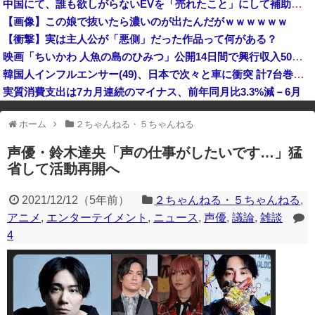
中国にて、誰も欲しがらないEVを「売れたこと」にして補助金を騙し取る事案が横行。販売実績水増し [8/7]
岸田文雄元首相「円安を阻止するために日米の通貨当局が実施した為替介入は一時しのぎに過ぎない」
【画像】この娘で抜いたら濃いのが出たんだがｗｗｗｗｗｗ
【衝撃】実は主人公が「悪側」だった作品って何がある？
映画「ちいかわ 人魚の島のひみつ」公開14日間で興行収入50億円突破 最終興収102.8億円の「シン・エヴァ」に並ぶペース
韓国人インフルエンサー(49)、日本で次々と車に衝突 計7台巻き込み 八王子
実質消費支出は7カ月連続のマイナス、前年同月比3.3%減－6月
※アドブロック等の広告非表示プラグインやアドオンを利用している場合、
ホーム
２ちゃんねる・５ちゃんねる
一部のコンテンツが表示されなくなったり、サイト全体のレイアウトが崩れ
たりする場合があります。
声優・鈴木達央「声の仕事がしたいです…」猛
省して活動再開へ
2021/12/12
（
5年前
）
２ちゃんねる・５ちゃんねる
,
アニメ
,
エンターテイメント
,
ニュース
,
声優
,
議論
,
雑談
4