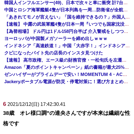
韓国人インフルエンサー(49)、日本で次々と車に衝突 計7台巻き込み 八王子
中国とロシア海軍艦艇4隻が日本列島を一周…防衛省が全航路を公開！
「あきれてモノが言えない」「国を維持できるの？」外国人の永住許可要件の厳格化で在日中国人の本音は？
【速報】 中露の武装軍艦4隻が日本一周『いつでも国家沈没させられるぞ』
【為替相場】 ドル円は1ドル158円台半ば 介入警戒をしつつ円売りが続行
ヨーロッパが中国製メガソーラーを締め出しｗｗｗ
インドネシア「高速鉄道！」中国「大赤字！」インドネシア「運営会社の株式購入！（負債対策」中国「はい（巨額負債」インドネシア「700km延伸計画！（実質中止」→
クビになったバイト先の店長のインスタ見つけた
【速報】 高市政権、エース級の財務官僚・一松旬氏を左遷「彼は協力的でなかった」財務省の言いなりではないことが判明
Amazon「夏のポイントキャンペーン」紙の書籍が最大25%ポイント還元 対象と条件を整理（2026年7月）
ゼンハイザーがプライムデーで安い！MOMENTUM 4・ACCENTUMなど対象モデルまとめ！
Jackeryポータブル電源が防災・停電対策に！選び方まとめ【プライムデー最終日】
6
2021/12/12(日) 17:42:30.41
38歳 オレ様口調”の達央さんですが本来は繊細な性
格です