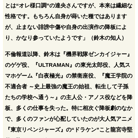
とは“オレ様口調”の達央さんですが、本来は繊細な
性格です。もちろん自身が蒔いた種ではあります
が、止まない誹謗中傷や自身の出演作の降板によ
り、かなり参っていたようです」（鈴木の知人）
不倫報道以降、鈴木は『機界戦隊ゼンカイジャー』
のゲゲ役、『ULTRAMAN』の東光太郎役、人気ス
マホゲーム『白夜極光』の禁衛座役、『魔王学院の
不適合者 ～史上最強の魔王の始祖、転生して子孫
たちの学校へ通う～』の主人公・アノス役などを降
板、多くの仕事を失った。特に相次ぐ降板劇のなか
で、多くのファンが心配していたのが大人気アニメ
『東京リベンジャーズ』の“ドラケン”こと龍宮寺堅