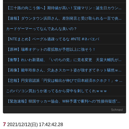
【三十路の向こう側へ】期待値が高い！宝鐘マリン：誕生日カウントダウンで魅せる最高のエンターテインメント
【速報】ダウンタウン浜田さん、差別発言と受け取られる一言で炎上ｗｗｗｗｗｗ
カードゲーマーってなんであんな臭いの？
【NTEまとめ】ベーグル過疎ってるな #NTE #ネバエバ
【原神】瑞希オデットの星拡散が予想以上に強そう！
【衝撃】れいわ新選組、「いのちの党」に党名変更 天畠大輔氏が共同代表へ
【画像】能年玲奈さん、穴あきスカート姿が強すぎてネット騒然ｗｗｗ 【Pickup07092033】
【悲報】円安容認派「円安は輸出が伸びで日本経済ホクホク！」⇒ 世界に売る物が無さすぎて輸出額で韓国に惨敗・・・
このパソコン買おうか迷ってるから背中を刺してくれｗｗｗ
【緊急速報】韓国サッカー協会、W杯予選で審判への“性接待疑惑”が発覚し大炎上
5chnavi
7
2021/12/12(日) 17:42:42.28