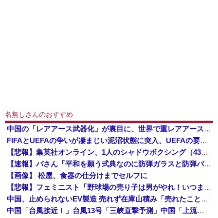
名無しさんのおすすめ
中国の「レアアース武器化」が裏目に、世界で重レアアース供給網の構築が加速－米メディア [8/6]
FIFAとUEFAの争いが凄まじい泥沼状態に突入、UEFAの要求を呑んだFIFAだったがUEFA側は強硬姿勢を崩さず……
【悲報】集英社オンライン、1人のシャドウボクシング（43億注文）によって長期間業務を妨害され続けていた模様・・・
【速報】パさん「平和を願う式典なのに防弾ガラスと防弾バッグSP」安倍元首相の悲劇や石破前首相も同環境だったことは忘れる
【画像】 松屋、食器の仕分けまでセルフに
【悲報】フェミニスト「野球場の売り子は男がやれ！いつまで女性を奴隷扱いする気だ」
中国、止められないEV製造 売れず在庫山積み「売れたこと」にして補助金を騙し取る事案を思いつきが横行
中国「台風接近！」台風13号「三峡直撃予測」中国「上流大洪水！（三峡上流」中国都市「8/5の映像（動画」三峡ダム「緊急放流（決壊危機」中国「下流大水害（震え声」→