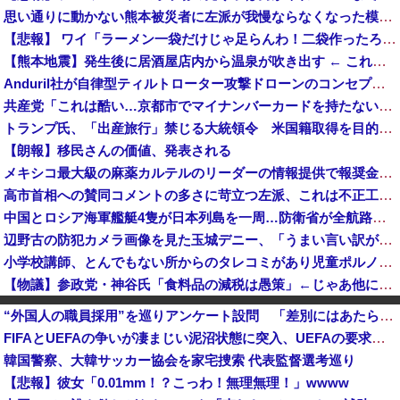
思い通りに動かない熊本被災者に左派が我慢ならなくなった模様、避難所で苦しむ被災者に対して……
【悲報】 ワイ「ラーメン一袋だけじゃ足らんわ！二袋作ったろ！」→結果ｗｗｗ
【熊本地震】発生後に居酒屋店内から温泉が吹き出す ← これ前触れじゃね？
Anduril社が自律型ティルトローター攻撃ドローンのコンセプトで衝撃を与える！
共産党「これは酷い…京都市でマイナンバーカードを持たない29万人がポイント給付事業から排除された」
トランプ氏、「出産旅行」禁じる大統領令 米国籍取得を目的とした中国人らの渡米を問題視
【朗報】移民さんの価値、発表される
メキシコ最大級の麻薬カルテルのリーダーの情報提供で報奨金約39億円！
高市首相への賛同コメントの多さに苛立つ左派、これは不正工作に違いない！と確信してしまった結果……
中国とロシア海軍艦艇4隻が日本列島を一周…防衛省が全航路を公開！
辺野古の防犯カメラ画像を見た玉城デニー、「うまい言い訳が思いつかなかったからそれかよ」と有権者を呆れさせるコメントを……
小学校講師、とんでもない所からのタレコミがあり児童ポルノ禁止法違反で逮捕
【物議】参政党・神谷氏「食料品の減税は愚策」←じゃあ他にどんな経済対策があるんだよ？
歴代最多得票記録でトップ当選の河合ゆうすけ市議、埼玉知事選（来年８月）に立候補表明！「埼玉県の外国人問題を解決するには、知事選で保守の政治家が立...
“外国人の職員採用”を巡りアンケート設問 「差別にはあたらない」として公表する方針を決定 三重県
イオンモール熊本の爆発「配管が損傷しガス漏れ、着火した可能性」福岡酸素、経産省に報告
FIFAとUEFAの争いが凄まじい泥沼状態に突入、UEFAの要求を呑んだFIFAだったがUEFA側は強硬姿勢を崩さず……
【衝撃】若者達「株取引をゲーム感覚にしたろ！」→結果
韓国警察、大韓サッカー協会を家宅捜索 代表監督選考巡り
消費税減税に反旗…小渕優子氏の主張に「さっさと離党すればいいのに」SNSで逆風…父親から続く「消費税の系譜」とは [8/7]
【悲報】彼女「0.01mm！？こっわ！無理無理！」wwww
平和活動家がいなくなると平和 [8/7]