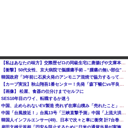
【私はあなたの味方】交際歴ゼロの同級生宅に唐揚げや文庫本を20回以上届けた24歳女を逮捕
【衝撃】50代女性、京大病院で脳腫瘍手術→“腫瘍の無い部位”を摘出 2度「腫瘍ではない」と出るも続行
韓国政府「3年前に石炭火発のアンモニア混焼で協力するっていったけどあれ取りやめな。政権変わったし」……韓国とまともな協力ができない理由、これなんですよね
【カープ実況】秋山翔吾1番センター！先発「森下暢仁vs平良拳太郎」【広島-DeNA/横浜スタジアム】他
【画像】 松屋、食器の仕分けまでセルフに
SES10年目のワイ、転職するか迷う
中国、止められないEV製造 売れず在庫山積み「売れたこと」にして補助金を騙し取る事案を思いつきが横行
中国「台風接近！」台風13号「三峡直撃予測」中国「上流大洪水！（三峡上流」中国都市「8/5の映像（動画」三峡ダム「緊急放流（決壊危機」中国「下流大水害（震え声」→
韓国人インフルエンサー(49)、日本で次々と車に衝突 計7台巻き込み 八王子
岸田文雄元首相「円安を阻止するために日米の通貨当局が実施した為替介入は一時しのぎに過ぎない」