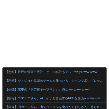
【悲報】最近の漫画出版社、どこの会社もマジでやばいwwwww
【悲報】ジョジョや鬼滅のゲームを作った人、ジャンプ垢にブロックされてお気持ち表明
【画像】電車の『ドア横キープマン』、炎上wwwwwwww
【朗報】コエテクさん、AIライザと会話するRPGを発売wwwwwwwwwwww
【画像】山ガールさん、山でラーメンを食べたらおじさんに怒られるｗｗｗ