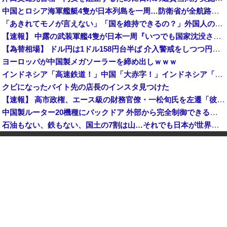
中国とロシア海軍艦艇4隻が日本列島を一周…防衛省が全航路を公開！
「あきれてモノが言えない」「国を維持できるの？」外国人の永住許可要件の厳格化で在日中国人の本音は？
【速報】 中露の武装軍艦4隻が日本一周『いつでも国家沈没させられるぞ』
【為替相場】 ドル円は1ドル158円台半ば 介入警戒をしつつ円売りが続行
ヨーロッパが中国製メガソーラーを締め出しｗｗｗ
インドネシア「高速鉄道！」中国「大赤字！」インドネシア「運営会社の株式購入！（負債対策」中国「はい（巨額負債」インドネシア「700km延伸計画！（実質中止」→
クビになったバイト先の店長のインスタ見つけた
【速報】 高市政権、エース級の財務官僚・一松旬氏を左遷「彼は協力的でなかった」財務省の言いなりではないことが判明
中国製ルーター20機種にバックドア 外部から完全制御できる機能が仕込まれていた
石油もない、鉄もない、国土の7割は山…それでも日本が世界屈指の経済大国になれた「勤勉さ」以外の勝因！
日本が長距離巡航ミサイルの試験発射に成功！北朝鮮が激怒「日本が戦争国家になろうとしている」「絶対に傍観しない、必ず後悔させる」
アメリカ・ミシガン州の民主党予備選挙 イスラム教徒の“急進左派”候補が勝利確実に⋯トランプ氏は批判
日本「熊本地震」ハビタ「従業員2人亡くなる」営業部長「イオンのスタッフに制止されなかった」日本「部長が連絡後の店員行動を証言（謎」イオン「再入館可能の事実ない」→
K-POPアイドルの約半数が3年後には姿を消す…損益分岐点突破は4％未満
ついに国産ヒューマノイド登場、人手不足深刻化の医療・製造現場などでの活用想定！
【衝撃】 中国製ルーター20機種にバックドア発見！ ネットに繋ぐだけで35秒ごとに中国のサーバーと通信