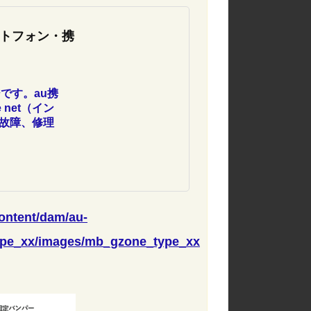
ートフォン・携
です。au携
net（イン
故障、修理
部お手続きは
content/dam/au-
ype_xx/images/mb_gzone_type_xx