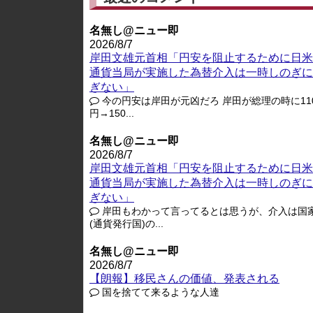
名無し@ニュー即
2026/8/7
岸田文雄元首相「円安を阻止するために日米
通貨当局が実施した為替介入は一時しのぎに
ぎない」
今の円安は岸田が元凶だろ 岸田が総理の時に11
円→150...
名無し@ニュー即
2026/8/7
岸田文雄元首相「円安を阻止するために日米
通貨当局が実施した為替介入は一時しのぎに
ぎない」
岸田もわかって言ってるとは思うが、介入は国
(通貨発行国)の...
名無し@ニュー即
2026/8/7
【朗報】移民さんの価値、発表される
国を捨てて来るような人達