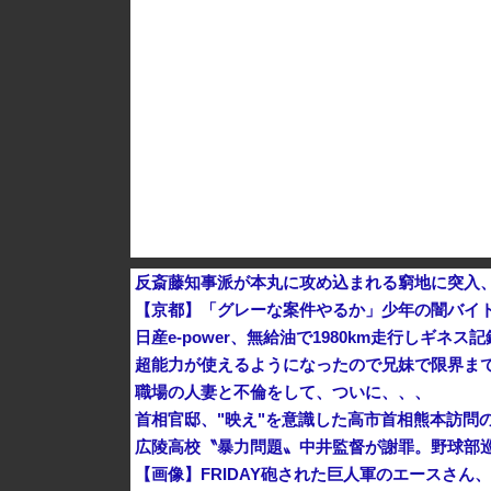
反斎藤知事派が本丸に攻め込まれる窮地に突入
【京都】「グレーな案件やるか」少年の闇バイト
日産e-power、無給油で1980km走行しギ
超能力が使えるようになったので兄妹で限界ま
職場の人妻と不倫をして、ついに、、、
首相官邸、"映え"を意識した高市首相熊本訪問
広陵高校〝暴力問題〟中井監督が謝罪。野球部
【画像】FRIDAY砲された巨人軍のエースさ