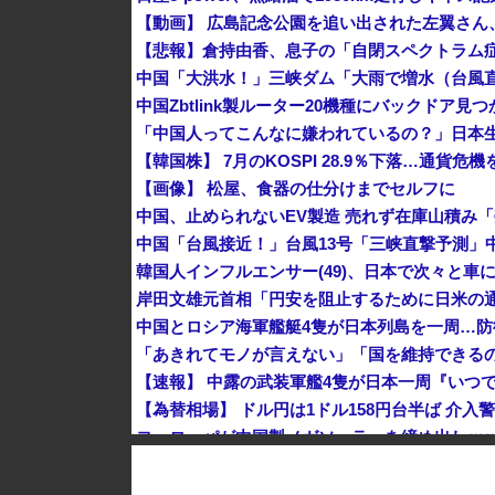
【動画】 広島記念公園を追い出された左翼さん
中国Zbtlink製ルーター20機種にバックドア見
「中国人ってこんなに嫌われているの？」日本
【韓国株】 7月のKOSPI 28.9％下落…通貨
【画像】 松屋、食器の仕分けまでセルフに
韓国人インフルエンサー(49)、日本で次々と車に
中国とロシア海軍艦艇4隻が日本列島を一周…
【速報】 中露の武装軍艦4隻が日本一周『いつ
【為替相場】 ドル円は1ドル158円台半ば 介
ヨーロッパが中国製メガソーラーを締め出しｗ
クビになったバイト先の店長のインスタ見つけ