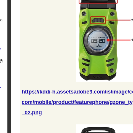
カ
O
勢
く
https://kddi-h.assetsadobe3.com/is/image/
com/mobile/product/featurephone/gzone_t
_02.png