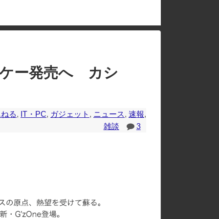
のレイアウトが崩れたりする場合があります。
ラケー発売へ カシ
んねる
,
IT・PC
,
ガジェット
,
ニュース
,
速報
,
雑談
3