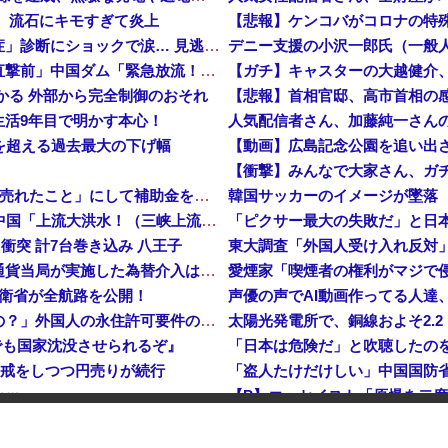
、流石にキモすぎて炎上
【悲報】倉持由香、息子の「自閉スペクトラム症」診断にショックで涙… 見逃していた乳幼児期のサインとは？
中国「大洪水！」三峡ダム「大雨で増水（台風直撃前」中国ダム「緊急放流！」中国鉄道「列車が走行中に流される」中国避難所「支援物資は有料です」謎の勢力「え」→
つかる 外部から完全制御のおそれ
生活9年目で明かす本心！
危機を超える過去最大の下げ幅
【動画】広島記念公園を追い出
【衝撃】みんなで大家さん、ガ
中国、止められないEV製造 売れず在庫山積み「売れたこと」にして補助金を騙し取る事案を思いつきが横行
韓国サッカーのイメージが墜落
中国「台風接近！」台風13号「三峡直撃予測」中国「上流大洪水！（三峡上流」中国都市「8/5の映像（動画」三峡ダム「緊急放流（決壊危機」中国「下流大水害（震え声」→
衝突 計7台巻き込み 八王子
東大調査「外国人受け入れ反対」大
岸田文雄元首相「円安を阻止するために日米の通貨当局が実施した為替介入は一時しのぎに過ぎない」
防衛省が全航路を公開！
声優の声でAI動画作ってる人達
「あきれてモノが言えない」「国を維持できるの？」外国人の永住許可要件の厳格化で在日中国人の本音は？
でも国家沈没させられるぞ』
入警戒をしつつ円売りが続行
ｗｗ
インドネシア「高速鉄道！」中国「大赤字！」インドネシア「運営会社の株式購入！（負債対策」中国「はい（巨額負債」インドネシア「700km延伸計画！（実質中止」→
た