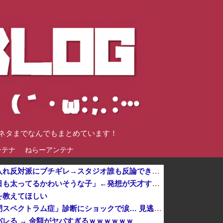
談ネタまでなんでもまとめています！
ンテナ
ねらーアンテナ
【正論】ホリエモン、移民受け入れ反対派にブチギレ→スタジオ誰も反論できず沈黙他
【画像】女さん「私はきっと明日も太ってるかわいそうな子」←発想が天才すぎるｗｗｗ 【Pickup07091617】
を教えてほしい
【悲報】倉持由香、息子の「自閉スペクトラム症」診断にショックで涙… 見逃していた乳幼児期のサインとは？
レる → 金額がヤバすぎるｗｗｗｗｗｗ