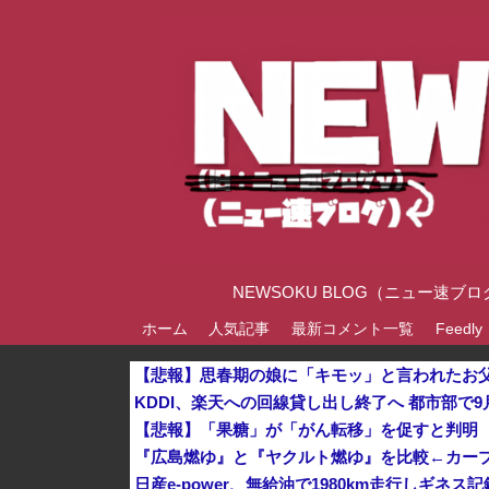
NEWSOKU BLOG（ニュー
ホーム
人気記事
最新コメント一覧
Feedly
【悲報】思春期の娘に「キモッ」と言われたお
KDDI、楽天への回線貸し出し終了へ 都市部で9
【悲報】「果糖」が「がん転移」を促すと判明