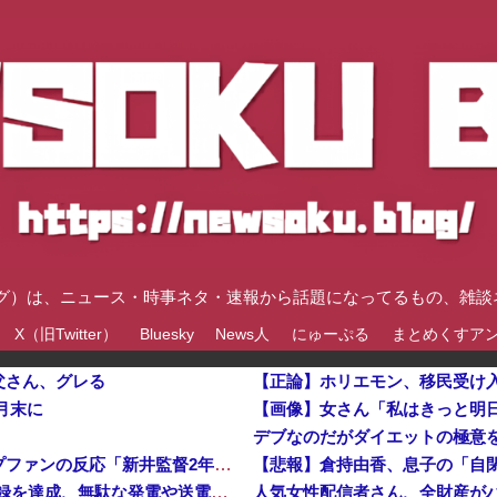
速ブログ）は、ニュース・時事ネタ・速報から話題になってるもの、雑
X（旧Twitter）
Bluesky
News人
にゅーぷる
まとめくすア
父さん、グレる
月末に
デブなのだがダイエットの極意
『広島燃ゆ』と『ヤクルト燃ゆ』を比較←カープファンの反応「新井監督2年目と似ている」他
日産e-power、無給油で1980km走行しギネス記録を達成、無駄な発電や送電ロスなくEVよりエコを証明
人気女性配信者さん、全財産がバ