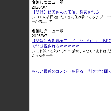
名無し@ニュー即
2026/8/7
【朗報】移民さんの価値、発表される
ＵＲの古団地にたくさん住み着いてるよ ブロー
ーが借上げて...
名無し@ニュー即
2026/8/7
【悲報】今期覇権アニメ「ヤニねこ」、BP
で問題視されるｗｗｗｗｗ
これ観てる奴いるの？ 猫女じゃなくてあれは去
されたチー牛...
もっと最近のコメントを見る
別タブで開