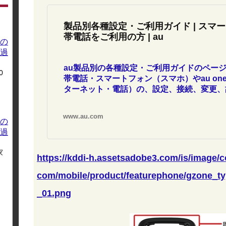
製品別各種設定・ご利用ガイド | スマ
帯電話をご利用の方 | au
の
過
au製品別の各種設定・ご利用ガイドのページ
0
帯電話・スマートフォン（スマホ）やau one 
ターネット・電話）の、設定、接続、変更、
などをご案内するauサポート情報です。一
オンラインでも行えます。
www.au.com
の
過
家
https://kddi-h.assetsadobe3.com/is/image/
com/mobile/product/featurephone/gzone_t
_01.png