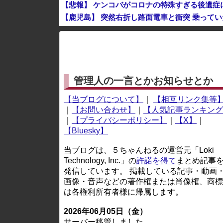
【悲報】 ケンコバがコロナの特殊すぎる後遺症
【鹿児島】 突然右折し路面電車と衝突 乗って
グリーンコーラとかいうやつ飲んだ？
※アドブロック等の広告非表示プラグインやアドオンを
管理人の一言とかお知らせとか
【当ブログについて】
｜
【相互リンク集等
｜
【お問い合わせ】
｜
【人気記事ランキング
｜
【プライバシーポリシー】
｜
【X】
｜
【Bluesky】
当ブログは、５ちゃんねるの運営元「Loki
Technology, Inc.」の
許諾を得て
まとめ記事
発信しています。 掲載している記事・動画
画像・音声などの著作権または肖像権、商標
は各権利所有者様に帰属します。
2026年06月05日（金）
サーバー移管しました。