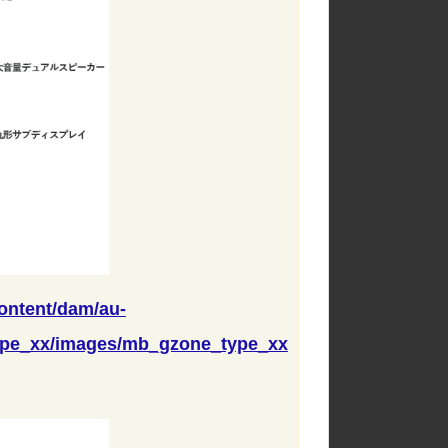
content/dam/au-
ype_xx/images/mb_gzone_type_xx