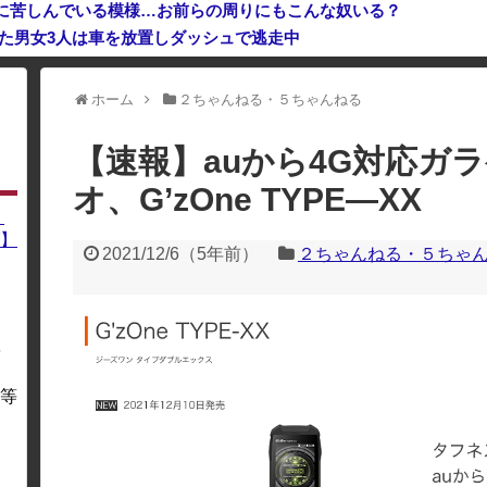
に苦しんでいる模様…お前らの周りにもこんな奴いる？
いた男女3人は車を放置しダッシュで逃走中
ホーム
２ちゃんねる・５ちゃんねる
利用している場合、一部のコンテンツが表示されなくなったり、サイト全体
【速報】auから4G対応ガ
オ、G’zOne TYPE―XX
】
】
2021/12/6
（
5年前
）
２ちゃんねる・５ちゃ
を
・
等