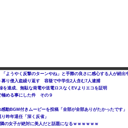
【速報】 高市政権、エース級の財務官僚・一松旬氏を左遷「彼は協力的でなかった」財務省の言いなりではないことが判明
スペースXのロケット残骸、月に衝
中国製ルーター20機種にバックドア 外部から完全制御できる機能が仕込まれていた
石破茂前総理「ウクライナが核
、「ようやく反撃のターンやね」と手際の良さに感心する人が続出
募り侵入盗繰り返す 容疑で中学生2人含む7人逮捕
ネス記録を達成、無駄な発電や送電ロスなくEVよりエコを証明
で極める事にした件 その９
の感動BGM付きムービーを投稿「全部が全部ありがたかったです」
巡り昨年退任「深く反省」
ん、隣の女子が絶対に美人だと話題になるｗｗｗｗｗｗ