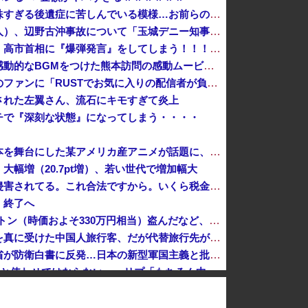
【悲報】ケンコバがコロナの特殊すぎる後遺症に苦しんでいる模様…お前らの周りにもこんな奴いる？
デニー支援の小沢一郎氏（一般人）、辺野古沖事故について「玉城デニー知事の責任ではないが、不幸な出来事を悪宣伝に利用する人がいる」
【ガチ】キャスターの大越健介、高市首相に『爆弾発言』をしてしまう！！！！！
【悲報】首相官邸、高市首相の感動的なBGMをつけた熊本訪問の感動ムービーを投稿
人気配信者さん、加藤純一さんのファンに「RUSTでお気に入りの配信者が負けて嫌だよな？空気読めってなるよな？その結果がVCR。お前らVCR向いて...
された左翼さん、流石にキモすぎて炎上
チで『深刻な状態』になってしまう・・・・
「ピクサー最大の失敗だ」と日本を舞台にした某アメリカ産アニメが話題に、日本と韓国の両方に失礼すぎるわ……
幅増（20.7pt増）、若い世代で増加幅大
愛煙家「喫煙者の権利がマジで侵害されてる。これ合法ですから。いくら税金を我々が払ってるんだと。副流煙もクソもあるのかな」
、終了へ
太陽光発電所で、銅線およそ2.2トン（時価およそ330万円相当）盗んだなど、ベトナム国籍（無職）２人逮捕、盗まれた銅線の半分はすでに売却 富山で...
「日本は危険だ」と吹聴したのを真に受けた中国人旅行客、だが代替旅行先が日本ほど安全ではなかった結果……
「盗人たけだけしい」中国国防省が防衛白書に反発…日本の新型軍国主義と批判！
【P】エッセイスト「原爆を二度と使わせてはならない」→リプ「もちろん中国の核も非難する？」→即ブロック
クレーンゲームの景品で乳酸菌飲料をゲット、だが飲んでみると妙に酸っぱくて体調が悪化してしまい……
オンライン会見に顔を出さず出席した男性、他の職員に促され顔を出してみた結果ｗｗｗｗｗ