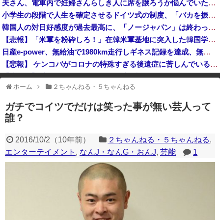
夫さん、電車内で妊婦さんらしき人に席を譲ろうか悩んでいたら隣の男性に先を越される→まさかの展開に発展し、とんでもない空気が漂い始めてしまうｗｗｗ...
【P】エッセイスト「原爆を二度と使わせてはならない」→リプ「もちろん中国の核も非難する？」→即ブロック
小学生の段階で人生を確定させるドイツ式の制度、「バカを振い落せるから合理的だ」と自惚れていた結果……
クレーンゲームの景品で乳酸菌飲料をゲット、だが飲んでみると妙に酸っぱくて体調が悪化してしまい……
韓国人の対日好感度が過去最高に、「ノージャパン」は終わった？＝ネット「中国より100倍いい」
岸田文雄元首相「円安を阻止するために日米の通貨当局が実施した為替介入は一時しのぎに過ぎない」
【悲報】「米軍を粉砕しろ！」在韓米軍基地に突入した韓国学生、即逮捕
日産e-power、無給油で1980km走行しギネス記録を達成、無駄な発電や送電ロスなくEVよりエコを証明
【悲報】 ケンコバがコロナの特殊すぎる後遺症に苦しんでいる模様…お前らの周りにもこんな奴いる？
【鹿児島】 突然右折し路面電車と衝突 乗っていた男女3人は車を放置しダッシュで逃走中
ホーム
２ちゃんねる・５ちゃんねる
※アドブロック等の広告非表示プラグインやアドオンを利用している場合、
一部のコンテンツが表示されなくなったり、サイト全体のレイアウトが崩れ
ガチでコイツでだけは笑った事が無い芸人って
たりする場合があります。
誰？
2016/10/2
（
10年前
）
２ちゃんねる・５ちゃんねる
,
エンターテイメント
,
なんJ・なんG・おんJ
,
芸能
1