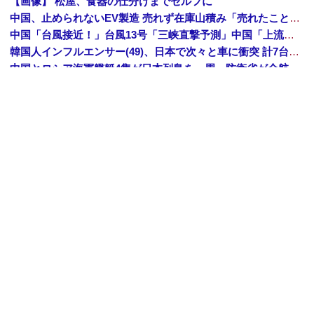
【画像】 松屋、食器の仕分けまでセルフに
中国、止められないEV製造 売れず在庫山積み「売れたこと」にして補助金を騙し取る事案を思いつきが横行
中国「台風接近！」台風13号「三峡直撃予測」中国「上流大洪水！（三峡上流」中国都市「8/5の映像（動画」三峡ダム「緊急放流（決壊危機」中国「下流大水害（震え声」→
韓国人インフルエンサー(49)、日本で次々と車に衝突 計7台巻き込み 八王子
中国とロシア海軍艦艇4隻が日本列島を一周…防衛省が全航路を公開！
「あきれてモノが言えない」「国を維持できるの？」外国人の永住許可要件の厳格化で在日中国人の本音は？
【速報】 中露の武装軍艦4隻が日本一周『いつでも国家沈没させられるぞ』
【為替相場】 ドル円は1ドル158円台半ば 介入警戒をしつつ円売りが続行
ヨーロッパが中国製メガソーラーを締め出しｗｗｗ
Amazon「夏のポイントキャンペーン」紙の書籍が最大25%ポイント還元 対象と条件を整理（2026年7月）
【トップページに戻る】
｜
【人気記事を見る】