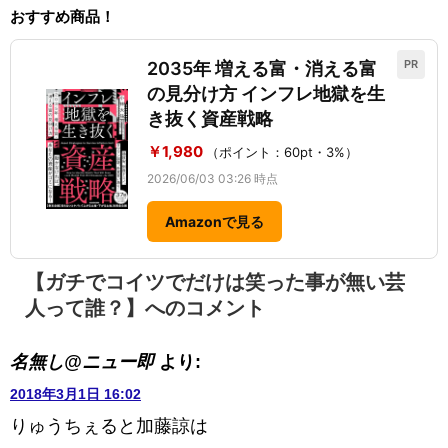
おすすめ商品！
PR
2035年 増える富・消える富
の見分け方 インフレ地獄を生
き抜く資産戦略
￥1,980
（ポイント：60pt・3%）
2026/06/03 03:26 時点
Amazonで見る
【ガチでコイツでだけは笑った事が無い芸
人って誰？】へのコメント
名無し@ニュー即
より:
2018年3月1日 16:02
りゅうちぇると加藤諒は