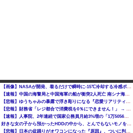
【画像】NASAが開発、着るだけで瞬時に-15℃冷却する冷感ポンチョが3,980円ｗｗｗｗｗ
【速報】中国の海警局と中国海軍の船が衝突2人死亡 南シナ海でフィリピン船を追跡中他
【悲報】ゆうちゃみの暴露で浮き彫りになる『恋愛リアリティー番組』の裏側がヤバイ・・・・・
【悲報】財務省「レジ都合で消費税を0％にできません！」 → X民「指定ゴミ袋を買ってレシート見たら消費税はゼロになるんだけど？」ｗｗｗｗｗｗｗｗ...
【速報】人事院、2年連続で国家公務員月給3%増の「1万5056円」引き上げ勧告 2年で6%超え
好きな女の子から預かったHDDの中から、とんでもないモノを発見してしまった
【悲報】日本の盆踊りがオワコンになった『原因』、ついに判明する・・・・・