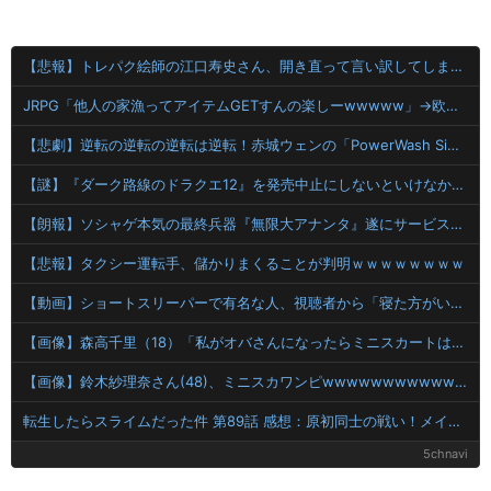
【悲報】トレパク絵師の江口寿史さん、開き直って言い訳してしまう。全く反省してないと話題に
JRPG「他人の家漁ってアイテムGETすんの楽しーwwwww」→欧米で馬鹿にされてしまう
【悲劇】逆転の逆転の逆転は逆転！赤城ウェンの「PowerWash Simulator」で魅せるゲームと言いつつ雑談「ちいかわ気付いたらTシャツ・オリオンビールコラボも購入」
【謎】『ダーク路線のドラクエ12』を発売中止にしないといけなかった理由ってガチでなに？とりあえすだせばいいやん
【朗報】ソシャゲ本気の最終兵器『無限大アナンタ』遂にサービス開始へwwww
【悲報】タクシー運転手、儲かりまくることが判明ｗｗｗｗｗｗｗｗ
【動画】ショートスリーパーで有名な人、視聴者から「寝た方がいい」と言われブチギレ
【画像】森高千里（18）「私がオバさんになったらミニスカートは無理よ」→現在ｗｗｗｗ
【画像】鈴木紗理奈さん(48)、ミニスカワンピwwwwwwwwwwwwwww 【Pickup07091612】
転生したらスライムだった件 第89話 感想：原初同士の戦い！メイドvs執事になってる！
5chnavi