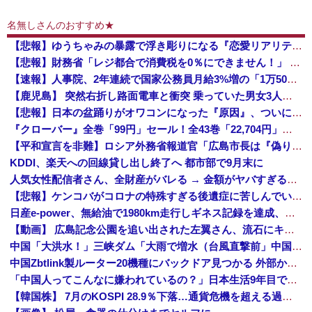
名無しさんのおすすめ★
【悲報】ゆうちゃみの暴露で浮き彫りになる『恋愛リアリティー番組』の裏側がヤバイ・・・・・
【悲報】財務省「レジ都合で消費税を0％にできません！」 → X民「指定ゴミ袋を買ってレシート見たら消費税はゼロになるんだけど？」ｗｗｗｗｗｗｗｗ...
【速報】人事院、2年連続で国家公務員月給3%増の「1万5056円」引き上げ勧告 2年で6%超え
【鹿児島】 突然右折し路面電車と衝突 乗っていた男女3人は車を放置しダッシュで逃走中
【悲報】日本の盆踊りがオワコンになった『原因』、ついに判明する・・・・・
『クローバー』全巻「99円」セール！全43巻「22,704円」→「4,257円」！実写ドラマ化もされたチャンピオンが誇る名作ヤンキー漫画！『ドロ...
【平和宣言を非難】ロシア外務省報道官「広島市長は『偽りの呪文』繰り返している」
KDDI、楽天への回線貸し出し終了へ 都市部で9月末に
人気女性配信者さん、全財産がバレる → 金額がヤバすぎるｗｗｗｗｗｗ
【悲報】ケンコバがコロナの特殊すぎる後遺症に苦しんでいる模様…お前らの周りにもこんな奴いる？
日産e-power、無給油で1980km走行しギネス記録を達成、無駄な発電や送電ロスなくEVよりエコを証明
【動画】 広島記念公園を追い出された左翼さん、流石にキモすぎて炎上
中国「大洪水！」三峡ダム「大雨で増水（台風直撃前」中国ダム「緊急放流！」中国鉄道「列車が走行中に流される」中国避難所「支援物資は有料です」謎の勢力「え」→
中国Zbtlink製ルーター20機種にバックドア見つかる 外部から完全制御のおそれ
「中国人ってこんなに嫌われているの？」日本生活9年目で明かす本心！
【韓国株】 7月のKOSPI 28.9％下落…通貨危機を超える過去最大の下げ幅