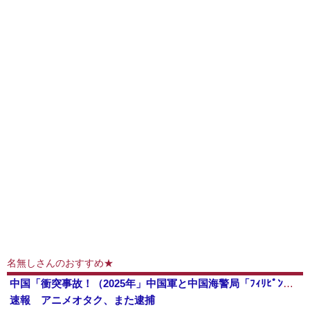
名無しさんのおすすめ★
中国「衝突事故！（2025年」中国軍と中国海警局「ﾌｨﾘﾋﾟﾝ船の追跡中に衝突！（8/11」中国「2人死亡」中国政府「1年間隠蔽」日本「隠蔽された事実報道！（2026年」→
速報 アニメオタク、また逮捕