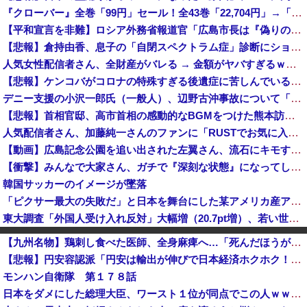
『クローバー』全巻「99円」セール！全43巻「22,704円」→「4,257円」！実写ドラマ化もされたチャンピオンが誇る名作ヤンキー漫画！『ドロ...
【平和宣言を非難】ロシア外務省報道官「広島市長は『偽りの呪文』繰り返している」
【悲報】倉持由香、息子の「自閉スペクトラム症」診断にショックで涙… 見逃していた乳幼児期のサインとは？
人気女性配信者さん、全財産がバレる → 金額がヤバすぎるｗｗｗｗｗｗ
【悲報】ケンコバがコロナの特殊すぎる後遺症に苦しんでいる模様…お前らの周りにもこんな奴いる？
デニー支援の小沢一郎氏（一般人）、辺野古沖事故について「玉城デニー知事の責任ではないが、不幸な出来事を悪宣伝に利用する人がいる」
【悲報】首相官邸、高市首相の感動的なBGMをつけた熊本訪問の感動ムービーを投稿
人気配信者さん、加藤純一さんのファンに「RUSTでお気に入りの配信者が負けて嫌だよな？空気読めってなるよな？その結果がVCR。お前らVCR向いて...
【動画】広島記念公園を追い出された左翼さん、流石にキモすぎて炎上
【衝撃】みんなで大家さん、ガチで『深刻な状態』になってしまう・・・・
韓国サッカーのイメージが墜落
「ピクサー最大の失敗だ」と日本を舞台にした某アメリカ産アニメが話題に、日本と韓国の両方に失礼すぎるわ……
東大調査「外国人受け入れ反対」大幅増（20.7pt増）、若い世代で増加幅大
愛煙家「喫煙者の権利がマジで侵害されてる。これ合法ですから。いくら税金を我々が払ってるんだと。副流煙もクソもあるのかな」
【九州名物】鶏刺し食べた医師、全身麻痺へ…「死んだほうが良かった」
声優の声でAI動画作ってる人達、終了へ
【悲報】円安容認派「円安は輸出が伸びで日本経済ホクホク！」⇒ 世界に売る物が無さすぎて輸出額で韓国に惨敗・・・
太陽光発電所で、銅線およそ2.2トン（時価およそ330万円相当）盗んだなど、ベトナム国籍（無職）２人逮捕、盗まれた銅線の半分はすでに売却 富山で...
モンハン自衛隊 第１７８話
「日本は危険だ」と吹聴したのを真に受けた中国人旅行客、だが代替旅行先が日本ほど安全ではなかった結果……
日本をダメにした総理大臣、ワースト１位が同点でこの人ｗｗｗｗｗｗ
「盗人たけだけしい」中国国防省が防衛白書に反発…日本の新型軍国主義と批判！