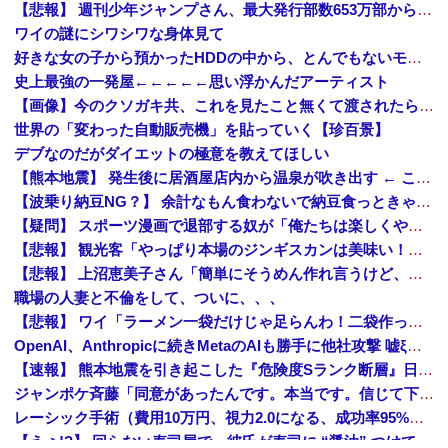
【悲報】 週刊少年ジャンプさん、最大発行部数653万部から急降下でついに100万部を割ってしまう…
ワイの謎にシワシワな身体見て
好きな女の子から預かったHDDの中から、とんでもないモノを発見してしまった
史上最強の一発屋←←←←←思い浮かんだアーティスト
【画像】今のクソガキ共、これを見たこと無くて渡されたらパニクるらしいｗｗｗｗｗｗｗｗｗｗｗｗｗ
世界の「変わった自動販売機」を貼っていく【珍百景】
デブなのだがダイエットの極意を教えてほしい
【熊本地震】 発生後に居酒屋店内から温泉が吹き出す ← これ前触れじゃね？
【波乗り納豆NG？】 余計なもん食わないで納豆食っときゃ間違いないことが判明した
【疑問】 スポーツ漫画で退部する奴が「俺たちは楽しくやりたかったんだよ」って言い出す理由ｗｗｗｗｗ
【悲報】 観光客「やっぱり本場のジンギスカンは美味い！」道民ワイ「ぷっｗｗｗｗ」
【悲報】 上沼恵美子さん「簡単にそうめん作れ言うけど、そうめん作りて地獄なんよ」
職場の人妻と不倫をして、ついに、、、
【悲報】 ワイ「ラーメン一袋だけじゃ足らんわ！二袋作ったろ！」→結果ｗｗｗ
OpenAI、Anthropicに続きMetaのAIも勝手に他社攻撃 嘘ξけど何これ流行ってんの？
【速報】 熊本地震を引き起こした『危険度Sランク断層』日本のド真ん中に10カ所もあると判明
ジャンポケ斉藤「同意があったんです。本当です。信じて下さい」 ←何でこの主張が通らないの？
レーシック手術（費用10万円、視力2.0になる、成功率95%）←これをしない理由ｗｗ
【えぇ!?】 回らない寿司屋で、彼氏が寿司に “醤油” つけてた→私「は？30にもなって、醤油つけるとか恥ずかしい！ドン引き！低レベル!! 回転寿司しか行ったことない人はこれだから…」