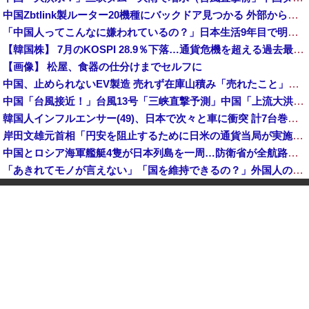
中国Zbtlink製ルーター20機種にバックドア見つかる 外部から完全制御のおそれ
「中国人ってこんなに嫌われているの？」日本生活9年目で明かす本心！
【韓国株】 7月のKOSPI 28.9％下落…通貨危機を超える過去最大の下げ幅
【画像】 松屋、食器の仕分けまでセルフに
中国、止められないEV製造 売れず在庫山積み「売れたこと」にして補助金を騙し取る事案を思いつきが横行
中国「台風接近！」台風13号「三峡直撃予測」中国「上流大洪水！（三峡上流」中国都市「8/5の映像（動画」三峡ダム「緊急放流（決壊危機」中国「下流大水害（震え声」→
韓国人インフルエンサー(49)、日本で次々と車に衝突 計7台巻き込み 八王子
岸田文雄元首相「円安を阻止するために日米の通貨当局が実施した為替介入は一時しのぎに過ぎない」
中国とロシア海軍艦艇4隻が日本列島を一周…防衛省が全航路を公開！
「あきれてモノが言えない」「国を維持できるの？」外国人の永住許可要件の厳格化で在日中国人の本音は？
【速報】 中露の武装軍艦4隻が日本一周『いつでも国家沈没させられるぞ』
【為替相場】 ドル円は1ドル158円台半ば 介入警戒をしつつ円売りが続行
ヨーロッパが中国製メガソーラーを締め出しｗｗｗ
インドネシア「高速鉄道！」中国「大赤字！」インドネシア「運営会社の株式購入！（負債対策」中国「はい（巨額負債」インドネシア「700km延伸計画！（実質中止」→
クビになったバイト先の店長のインスタ見つけた
【速報】 高市政権、エース級の財務官僚・一松旬氏を左遷「彼は協力的でなかった」財務省の言いなりではないことが判明