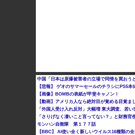
韓国人インフルエンサー(49)、日本で次々と車に
中国とロシア海軍艦艇4隻が日本列島を一周…
中国「日本は原爆被害者の立場で同情を買おう
【悲報】 ゲオのサマーセールのチラシにPS5本
【画像】BOMBの表紙が甲斐キャノン！
【動画】アメリカ人なら絶対目が覚める目覚ま
「外国人受け入れ反対」大幅増 東大調査、若い
「さりげなく凄いこと言ってない？」と財務官
モンハン自衛隊 第１７７話
【BBC】 AI使い全く新しいウイルス16種類の