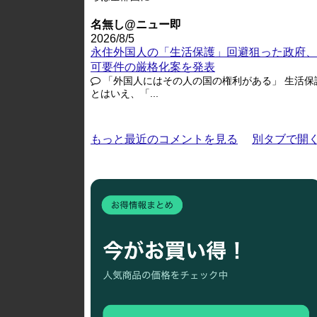
名無し@ニュー即
2026/8/5
永住外国人の「生活保護」回避狙った政府、
可要件の厳格化案を発表
「外国人にはその人の国の権利がある」 生活保
とはいえ、「...
もっと最近のコメントを見る
別タブで開