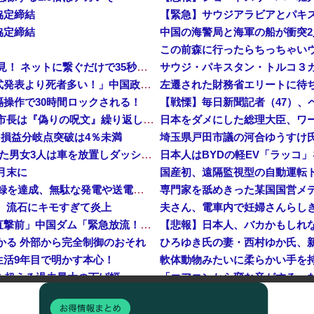
協定締結
【緊急】サウジアラビアとパキス
協定締結
この前森に行ったらちっちゃい
【衝撃】 中国製ルーター20機種にバックドア発見！ ネットに繋ぐだけで35秒ごとに中国のサーバーと通信
サウジ・パキスタン・トルコ３
中国「大洪水！」中国ダム「決壊」地元民「公式発表より死者多い！」中国政府「住民拘束！（安否不明」中国当局「救助隊動画も削除」台風13号「三峡ダム接近中」→
操作で30時間ロックされる！
【平和宣言を非難】 ロシア外務省報道官「広島市長は『偽りの呪文』繰り返している」
日本をダメにした総理大臣、ワ
…損益分岐点突破は4％未満
埼玉県戸田市議の河合ゆうすけ氏
【鹿児島】 突然右折し路面電車と衝突 乗っていた男女3人は車を放置しダッシュで逃走中
日本人はBYDの軽EV「ラッコ」を
月末に
国産初、遠隔監視型の自動運転
日産e-power、無給油で1980km走行しギネス記録を達成、無駄な発電や送電ロスなくEVよりエコを証明
、流石にキモすぎて炎上
中国「大洪水！」三峡ダム「大雨で増水（台風直撃前」中国ダム「緊急放流！」中国鉄道「列車が走行中に流される」中国避難所「支援物資は有料です」謎の勢力「え」→
つかる 外部から完全制御のおそれ
生活9年目で明かす本心！
危機を超える過去最大の下げ幅
中国、止められないEV製造 売れず在庫山積み「売れたこと」にして補助金を騙し取る事案を思いつきが横行