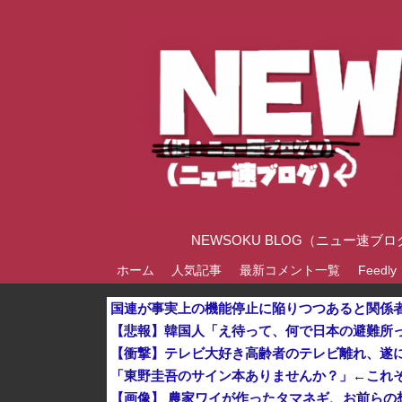
NEWSOKU BLOG（ニュー
ホーム
人気記事
最新コメント一覧
Feedly
【衝撃】テレビ大好き高齢者のテレビ離れ、遂
【画像】 農家ワイが作ったタマネギ、お前らの想