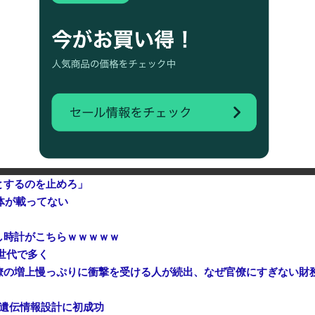
中国「台風接近！」台風13号「三峡直撃予測」中国「上流大洪水！（三峡上流」中国都市「8/5の映像（動画」三峡ダム「緊急放流（決壊危機」中国「下流大水害（震え声」→
衝突 計7台巻き込み 八王子
防衛省が全航路を公開！
【悲報】アメリカ政府、日本円
とするのを止めろ」
体が載ってない
し時計がこちらｗｗｗｗｗ
世代で多く
僚の増上慢っぷりに衝撃を受ける人が続出、なぜ官僚にすぎない財
全遺伝情報設計に初成功