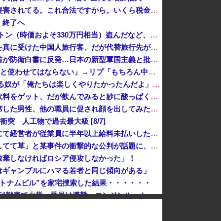
愛煙家「喫煙者の権利がマジで侵害されてる。これ合法ですから。いくら税金を我々が払ってるんだと。副流煙もクソもあるのかな」
、終了へ
太陽光発電所で、銅線およそ2.2トン（時価およそ330万円相当）盗んだなど、ベトナム国籍（無職）２人逮捕、盗まれた銅線の半分はすでに売却 富山で...
「日本は危険だ」と吹聴したのを真に受けた中国人旅行客、だが代替旅行先が日本ほど安全ではなかった結果……
「盗人たけだけしい」中国国防省が防衛白書に反発…日本の新型軍国主義と批判！
【P】エッセイスト「原爆を二度と使わせてはならない」→リプ「もちろん中国の核も非難する？」→即ブロック
【疑問】 スポーツ漫画で退部する奴が「俺たちは楽しくやりたかったんだよ」って言い出す理由ｗｗｗｗｗ
クレーンゲームの景品で乳酸菌飲料をゲット、だが飲んでみると妙に酸っぱくて体調が悪化してしまい……
オンライン会見に顔を出さず出席した男性、他の職員に促され顔を出してみた結果ｗｗｗｗｗ
突 人工物で過去最大級 [8/7]
経済崩壊の中国・広東省の工場にて経営者が従業員に半年以上給料未払いした挙句高飛び。工場は空っぽに
「あのヤフコメ民すらドン引きしてて草」と某事件の衝撃的な公判が話題に、なんか変な力が働いてんのかってくらい……
放棄しなければロシア侵攻しなかった」！
はギャンブルにハマる若者と同じ傾向がある」
トナムビル”を家宅捜索した結果・・・・・・
韓国陸軍の射撃訓練中だったK1E1戦車で火災、乗員は避難…エンジンルーム付近から出火！
に水を支援 ⇒ トイレの水にｗｗｗｗｗｗｗ
ジが墜落 [8/07]