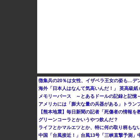
徴集兵の20％は女性、イザベラ王女の姿も…デ
海外「日本人はなんて気高いんだ！」 英高級紙
メモリーバース ～とあるドールの記録と記憶
アメリカには「膨大な量の兵器がある」トラン
【熊本地震】毎日新聞の記者「死傷者の情報を教
グリーンコーラとかいうやつ飲んだ？
ライフとかマルエツとか、特に何の取り柄もな