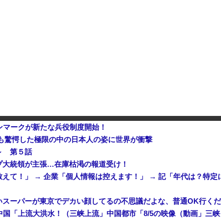
石油もない、鉄もない、国土の7割は山…それでも日本が世界屈指の経済大国になれた「勤勉さ」以外の勝因！
日本が長距離巡航ミサイルの試験発射に成功！北朝鮮が激怒「日本が戦争国家になろうとしている」「絶対に傍観しない、必ず後悔させる」
ポーランド海軍のコルモランII級
アメリカ・ミシガン州の民主党予備選挙 イスラム教徒の“急進左派”候補が勝利確実に⋯トランプ氏は批判
【悲報】Googleのエンジニア
ンマークが新たな兵役制度開始！
も驚愕した極限の中の日本人の姿に世界が衝撃
～ 第５話
プ大統領が主張…在庫枯渇の報道受け！
えて！」 → 企業「個人情報は控えます！」 → 記「年代は？特
いスーパーが東京でデカい顔してるの不思議だよな、普通OK行く