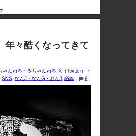
ク
のレイアウトが崩れたりする場合があります。
、年々酷くなってきて
ちゃんねる・５ちゃんねる
,
X（Twitter）・
SNS
,
なんJ・なんG・おんJ
,
議論
8