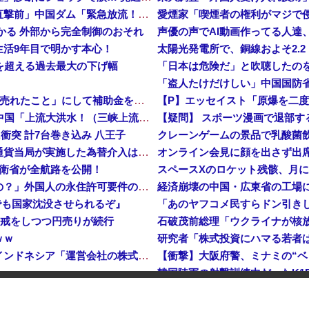
中国「大洪水！」三峡ダム「大雨で増水（台風直撃前」中国ダム「緊急放流！」中国鉄道「列車が走行中に流される」中国避難所「支援物資は有料です」謎の勢力「え」→
つかる 外部から完全制御のおそれ
声優の声でAI動画作ってる人達
生活9年目で明かす本心！
危機を超える過去最大の下げ幅
中国、止められないEV製造 売れず在庫山積み「売れたこと」にして補助金を騙し取る事案を思いつきが横行
中国「台風接近！」台風13号「三峡直撃予測」中国「上流大洪水！（三峡上流」中国都市「8/5の映像（動画」三峡ダム「緊急放流（決壊危機」中国「下流大水害（震え声」→
衝突 計7台巻き込み 八王子
岸田文雄元首相「円安を阻止するために日米の通貨当局が実施した為替介入は一時しのぎに過ぎない」
防衛省が全航路を公開！
スペースXのロケット残骸、月に衝
「あきれてモノが言えない」「国を維持できるの？」外国人の永住許可要件の厳格化で在日中国人の本音は？
でも国家沈没させられるぞ』
入警戒をしつつ円売りが続行
石破茂前総理「ウクライナが核
ｗｗ
研究者「株式投資にハマる若者
インドネシア「高速鉄道！」中国「大赤字！」インドネシア「運営会社の株式購入！（負債対策」中国「はい（巨額負債」インドネシア「700km延伸計画！（実質中止」→
【衝撃】大阪府警、ミナミの“ベ
た
【速報】 高市政権、エース級の財務官僚・一松旬氏を左遷「彼は協力的でなかった」財務省の言いなりではないことが判明
【ニュース】 韓国が熊本被災地
中国製ルーター20機種にバックドア 外部から完全制御できる機能が仕込まれていた
韓国メディア 韓国サッカーのイメー