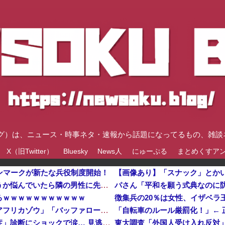
速ブログ）は、ニュース・時事ネタ・速報から話題になってるもの、雑
X（旧Twitter）
Bluesky
News人
にゅーぷる
まとめくすア
ンマークが新たな兵役制度開始！
【画像あり】「スナック」とか
夫さん、電車内で妊婦さんらしき人に席を譲ろうか悩んでいたら隣の男性に先を越される→まさかの展開に発展し、とんでもない空気が漂い始めてしまうｗｗｗｗｗｗ
るｗｗｗｗｗｗｗｗｗｗｗ
徴集兵の20％は女性、イザベラ
５大、肉食じゃないけど凶暴な動物「カバ」「アフリカゾウ」「バッファロー」「コーカサスオオカブト」他
「自転車のルール厳罰化！」←
【悲報】倉持由香、息子の「自閉スペクトラム症」診断にショックで涙… 見逃していた乳幼児期のサインとは？
東大調査「外国人受け入れ反対」大