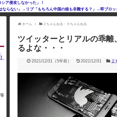
ロシア侵攻しなかった」！
てはならない」→リプ「もちろん中国の核も非難する？」→即ブロッ
利用している場合、一部のコンテンツが表示されなくなったり、サイト全体
ホーム
２ちゃんねる・５ちゃんねる
ツイッターとリアルの乖離
るよな・・・
】
】
2021/12/31
（
5年前
）
2021/12/31
２
を
・
等