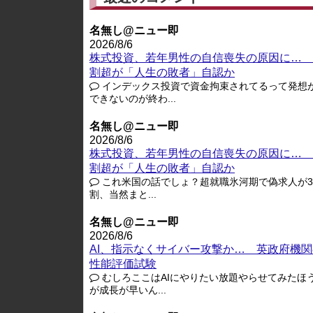
名無し@ニュー即
2026/8/6
株式投資、若年男性の自信喪失の原因に… 
割超が「人生の敗者」自認か
インデックス投資で資金拘束されてるって発想
できないのが終わ...
名無し@ニュー即
2026/8/6
株式投資、若年男性の自信喪失の原因に… 
割超が「人生の敗者」自認か
これ米国の話でしょ？超就職氷河期で偽求人が3-
割、当然まと...
名無し@ニュー即
2026/8/6
AI、指示なくサイバー攻撃か… 英政府機関
性能評価試験
むしろここはAIにやりたい放題やらせてみたほ
が成長が早いん...