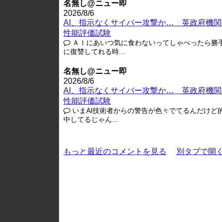
名無し@ニュー即
2026/8/6
AI、指示なくサイバー攻撃か… 英政府機関
性能評価試験
ＡＩにあいつ気に食わないってしゃべったら勝
に復讐してれる時...
名無し@ニュー即
2026/8/6
AI、指示なくサイバー攻撃か… 英政府機関
性能評価試験
いまAI技術者からの警告が色々でてるんだけど
中してるじゃん...
もっと最近のコメントを見る
別タブで開