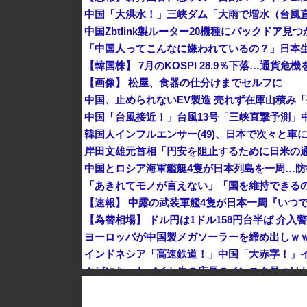
中国Zbtlink製ルーター20機種にバックドア見
「中国人ってこんなに嫌われているの？」日本
【韓国株】 7月のKOSPI 28.9％下落…通貨
【画像】 松屋、食器の仕分けまでセルフに
韓国人インフルエンサー(49)、日本で次々と車に
中国とロシア海軍艦艇4隻が日本列島を一周…
【速報】 中露の武装軍艦4隻が日本一周『いつ
【為替相場】 ドル円は1ドル158円台半ば 介
ヨーロッパが中国製メガソーラーを締め出しｗ
クビになったバイト先の店長のインスタ見つけ