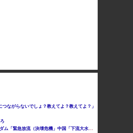
経済大国の日本、世界に売るものがなさすぎて史上初めて韓国台湾に輸出額抜かされ
掃海艇が国際演習「海風26-2」に参加！
「AIで仕事がつまらなくなった」
元区議団長 「共産党は義援金を被災地に持ってはいく。が、持って行った先で党の活動のために使う」 日本共産党「事実ではありません」
岸田文雄元首相「円安を阻止するために日米の通貨当局が実施した為替介入は一時しのぎに過ぎない」
定につながらないでしょ？教えてよ？教えてよ？」
だろ
中国「台風接近！」台風13号「三峡直撃予測」中国「上流大洪水！（三峡上流」中国都市「8/5の映像（動画」三峡ダム「緊急放流（決壊危機」中国「下流大水害（震え声」→