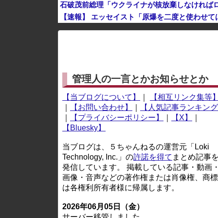
石破茂前総理「ウクライナが核放棄しなければ
【速報】 エッセイスト「原爆を二度と使わせ
※アドブロック等の広告非表示プラグインやアドオンを
管理人の一言とかお知らせとか
【当ブログについて】
｜
【相互リンク集等
｜
【お問い合わせ】
｜
【人気記事ランキング
｜
【プライバシーポリシー】
｜
【X】
｜
【Bluesky】
当ブログは、５ちゃんねるの運営元「Loki
Technology, Inc.」の
許諾を得て
まとめ記事
発信しています。 掲載している記事・動画
画像・音声などの著作権または肖像権、商標
は各権利所有者様に帰属します。
2026年06月05日（金）
サーバー移管しました。