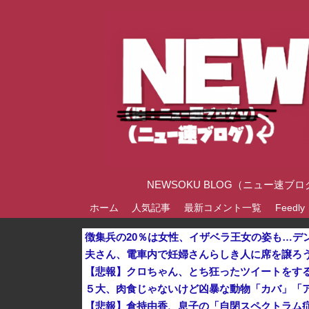
NEWSOKU BLOG（ニュー
ホーム
人気記事
最新コメント一覧
Feedly
徴集兵の20％は女性、イザベラ王女の姿も…デ
【悲報】クロちゃん、とち狂ったツイートをす