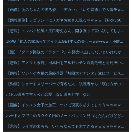
【画像】あのちゃんの後ろ姿、「デカい」「いや普通」で大論争ｗｗｗｗ
【朗報画像】レゴランドにメガネお姉さん現るｗｗｗｗ 【Pickup07093028】
【悲報】トレパク絵師の江口寿史さん、開き直って言い訳してしまう。全く反省してないと話題に
JRPG「他人の家漁ってアイテムGETすんの楽しーwwwww」→欧米で馬鹿にされてしまう
【謎】『ダーク路線のドラクエ12』を発売中止にしないといけなかった理由ってガチでなに？とりあえすだせばいいやん
【悲報】アメリカ政府、日本円をアルゼンチン通貨危機と同列扱いへ・・・
【朗報】ソシャゲ本気の最終兵器『無限大アナンタ』遂にサービス開始へwwww
【動画】ショートスリーパーで有名な人、視聴者から「寝た方がいい」と言われブチギレ
バトル漫画で主人公が恋愛しない漫画存在しない
【画像】インスタ女子の加工、ついに現実を超えてしまうｗｗｗｗ
ハードオフでこの３０００円のノートパソコン見つけたんだけどどうですか？
【悲報】ライザの太もも、いくらなんでも太すぎるｗｗｗｗｗｗｗｗｗｗｗｗｗｗｗｗ