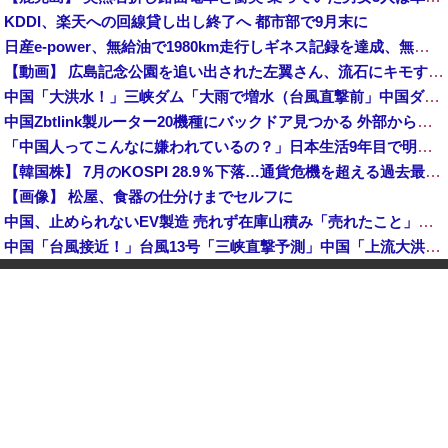
KDDI、楽天への回線貸し出し終了へ 都市部で9月末に
日産e-power、無給油で1980km走行しギネス記録を達成、無駄な発電や送電ロスなくEVよりエコを証明
【動画】 広島記念公園を追い出された左翼さん、流石にキモすぎて炎上
中国「大洪水！」三峡ダム「大雨で増水（台風直撃前」中国ダム「緊急放流！」中国鉄道「列車が走行中に流される」中国避難所「支援物資は有料です」謎の勢力「え」→
中国Zbtlink製ルーター20機種にバックドア見つかる 外部から完全制御のおそれ
「中国人ってこんなに嫌われているの？」日本生活9年目で明かす本心！
【韓国株】 7月のKOSPI 28.9％下落…通貨危機を超える過去最大の下げ幅
【画像】 松屋、食器の仕分けまでセルフに
中国、止められないEV製造 売れず在庫山積み「売れたこと」にして補助金を騙し取る事案を思いつきが横行
中国「台風接近！」台風13号「三峡直撃予測」中国「上流大洪水！（三峡上流」中国都市「8/5の映像（動画」三峡ダム「緊急放流（決壊危機」中国「下流大水害（震え声」→
韓国人インフルエンサー(49)、日本で次々と車に衝突 計7台巻き込み 八王子
岸田文雄元首相「円安を阻止するために日米の通貨当局が実施した為替介入は一時しのぎに過ぎない」
中国とロシア海軍艦艇4隻が日本列島を一周…防衛省が全航路を公開！
「あきれてモノが言えない」「国を維持できるの？」外国人の永住許可要件の厳格化で在日中国人の本音は？
【速報】 中露の武装軍艦4隻が日本一周『いつでも国家沈没させられるぞ』
【為替相場】 ドル円は1ドル158円台半ば 介入警戒をしつつ円売りが続行