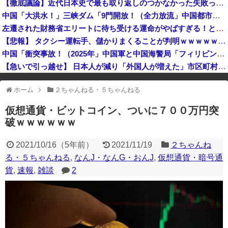
【徹底議論】近代日本史で最も取り返しのつかなかった失敗って何？
【悲報】日本の盆踊りがオワコンになった『原因』、ついに判明する・・・・・
中国「大洪水！」三峡ダム「9門開放！（全力放流」中国都市「三峡沿線の道路水没」中国政府「高速道路封鎖！」中国ダム「緊急放流に合わせて開門（土砂崩れ発生」→
『クローバー』全巻「99円」セール！全43巻「22,704円」→「4,257円」！実写ドラマ化もされたチャンピオンが誇る名作ヤンキー漫画！『ドロ...
左遷された財務省エリートに待ち受ける運命がやばすぎる！と話題に、経歴自体はとんでもないものだが……
岸田文雄元首相「円安を阻止するために日米の通貨当局が実施した為替介入は一時しのぎに過ぎない」
【悲報】 タクシー運転手、儲かりまくることが判明ｗｗｗｗｗｗｗｗ
中国「衝突事故！（2025年」中国軍と中国海警局「フィリピン船の追跡中に衝突！（8/11」中国「2人死亡」中国政府「1年間隠蔽」日本「隠蔽された事実報道！（2026年」→
【急いで引っ越せ】 日本人が減り「外国人が増えた」市区町村ランキングキタ━━!
※アドブロック等の広告非表示プラグインやアドオンを利用している場合、
ホーム
２ちゃんねる・５ちゃんねる
一部のコンテンツが表示されなくなったり、サイト全体のレイアウトが崩れ
たりする場合があります。
仮想通貨・ビットコイン、ついに７００万円突
破ｗｗｗｗｗｗ
2021/10/16
（
5年前
）
2021/11/19
２ちゃんね
る・５ちゃんねる
,
なんJ・なんG・おんJ
,
仮想通貨・暗号通
貨
,
速報
,
雑談
2