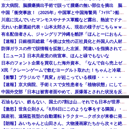
京大病院、脳腫瘍摘出手術で誤って腫瘍の無い部位を摘出 脳幹など損傷受け植物状態に
中国「衝突事故！（2025年」中国軍と中国海警局「ﾌｨﾘﾋﾟﾝ船の追跡中に衝突！（8/11」中国「2人死亡」中国政府「1年間隠蔽」日本「隠蔽され...
川底に沈んでいたマンモスやナチス軍艦など露出、熱波でドナウ川が歴史的渇水！
元れいわ新選組代表・山本太郎さん、現在の様子がこちらｗｗｗｗｗ
有名配信者さん、ジャングリア沖縄を酷評「ほんとーにおもんない！カス！」→炎上→逆に配信でブチギレ反論！絶叫しながら熱弁「誰かが声を上げないといけ...
【速報】日銀植田総裁「今後は女性の正社員化と外国人の人材活用が鍵」
防弾ガラスの件で誤情報を拡散した左派、間違いを指摘されても頑として認めなかった結果……
【ニュース】日本共産党の街宣車、ほんと碌でもないな
日本のフォント企業を買収した海外資本、「なんで自ら売上ゼロにするようなことするの」とドン引きするような方針転換を……
X民「クレーンゲームで飲むヨーグルト取れた！ちゃんと冷蔵庫で冷やされてたし問題ないよねｗ」ｸﾞﾋﾞｯ→結果ｗｗｗｗｗｗｗ
【衝撃】ブラジルで『異変』が起こっている模様・・・・・・
【速報】京大病院、手術ミスで女性患者を「植物状態」にしてしまう・・・
中国外交部「日本は被害者面やめて、原爆落とされた状況を反省すべき」
中国「大洪水！」三峡ダム「決壊危機」台風13号「三峡直撃確定」日本「最も強い勢力で接近！（伊勢湾台風級」台風13号と15号「中国本土でぶつかり合...
石油もない、鉄もない、国土の7割は山…それでも日本が世界屈指の経済大国になれた「勤勉さ」以外の勝因！
ショートスリーパー堀大輔さん、生配信で「寝たほうがいんじゃないですか？」というコメントにブチギレ！ガチで怖すぎると話題に・・・
【激怒】世良公則さん「8月6日にこのような事をする隣国」・・・・・・・・・
【悲報】リュウジ氏、冷やし中華を完全否定した『理由』、ガチでヤバイ・・・・・・
国産初、遠隔監視型の自動運転トラクター…クボタが来春に発売！
【悲報】財務省「レジ都合で消費税を0％にできません！」 → X民「指定ゴミ袋を買ってレシート見たら消費税はゼロになるんだけど？」ｗｗｗｗｗｗｗｗ...
【朗報】みいちゃんと山田さん、大物漫画家たちから次々と絶賛されるｗｗｗｗ
【速報】人事院、2年連続で国家公務員月給3%増の「1万5056円」引き上げ勧告 2年で6%超え