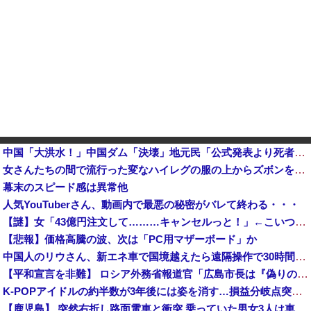
中国「大洪水！」中国ダム「決壊」地元民「公式発表より死者多い！」中国政府「住民拘束！（安否不明」中国当局「救助隊動画も削除」台風13号「三峡ダム接近中」→
女さんたちの間で流行った変なハイレグの服の上からズボンを履くファッションｗｗｗｗ （※画像あり）
幕末のスピード感は異常他
人気YouTuberさん、動画内で最悪の秘密がバレて終わる・・・
【謎】女「43億円注文して………キャンセルっと！」←こいつの目的
【悲報】価格高騰の波、次は「PC用マザーボード」か
中国人のリウさん、新エネ車で国境越えたら遠隔操作で30時間ロックされる！
【平和宣言を非難】 ロシア外務省報道官「広島市長は『偽りの呪文』繰り返している」
K-POPアイドルの約半数が3年後には姿を消す…損益分岐点突破は4％未満
【鹿児島】 突然右折し路面電車と衝突 乗っていた男女3人は車を放置しダッシュで逃走中