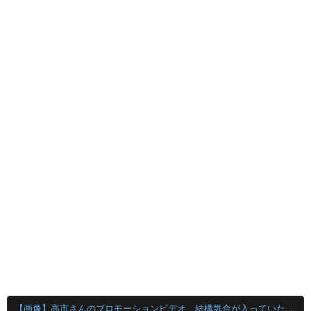
【画像】高市さんのプロモーションビデオ、結構気合が入っていたｗｗｗｗｗ高級機材で手ブレ対策ばっちり