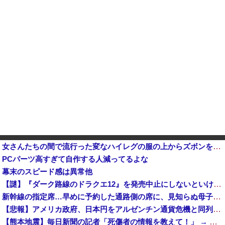
女さんたちの間で流行った変なハイレグの服の上からズボンを履くファッションｗｗｗｗ （※画像あり）
PCパーツ高すぎて自作する人減ってるよな
幕末のスピード感は異常他
【謎】『ダーク路線のドラクエ12』を発売中止にしないといけなかった理由ってガチでなに？とりあえすだせばいいやん
新幹線の指定席…早めに予約した通路側の席に、見知らぬ母子が。車掌の呼びかけにも「目を閉じて無視」して居座られました。無理やり奪われた席は、結局“...
【悲報】アメリカ政府、日本円をアルゼンチン通貨危機と同列扱いへ・・・
【熊本地震】毎日新聞の記者「死傷者の情報を教えて！」 → 企業「個人情報は控えます！」 → 記「年代は？特定につながらないでしょ？教えてよ？教え...