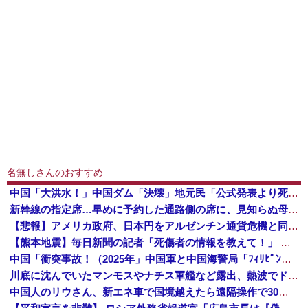
名無しさんのおすすめ
中国「大洪水！」中国ダム「決壊」地元民「公式発表より死者多い！」中国政府「住民拘束！（安否不明」中国当局「救助隊動画も削除」台風13号「三峡ダム接近中」→
新幹線の指定席…早めに予約した通路側の席に、見知らぬ母子が。車掌の呼びかけにも「目を閉じて無視」して居座られました。無理やり奪われた席は、結局“...
【悲報】アメリカ政府、日本円をアルゼンチン通貨危機と同列扱いへ・・・
【熊本地震】毎日新聞の記者「死傷者の情報を教えて！」 → 企業「個人情報は控えます！」 → 記「年代は？特定につながらないでしょ？教えてよ？教え...
中国「衝突事故！（2025年」中国軍と中国海警局「ﾌｨﾘﾋﾟﾝ船の追跡中に衝突！（8/11」中国「2人死亡」中国政府「1年間隠蔽」日本「隠蔽され...
川底に沈んでいたマンモスやナチス軍艦など露出、熱波でドナウ川が歴史的渇水！
中国人のリウさん、新エネ車で国境越えたら遠隔操作で30時間ロックされる！