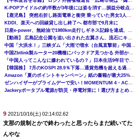
【平和宣言を非難】 ロシア外務省報道官「広島市長は『偽りの呪文』繰り返している」
K-POPアイドルの約半数が3年後には姿を消す…損益分岐点突破は4％未満
【鹿児島】 突然右折し路面電車と衝突 乗っていた男女3人は車を放置しダッシュで逃走中
KDDI、楽天への回線貸し出し終了へ 都市部で9月末に
日産e-power、無給油で1980km走行しギネス記録を達成、無駄な発電や送電ロスなくEVよりエコを証明
【動画】 広島記念公園を追い出された左翼さん、流石にキモすぎて炎上
中国「大洪水！」三峡ダム「大雨で増水（台風直撃前」中国ダム「緊急放流！」中国鉄道「列車が走行中に流される」中国避難所「支援物資は有料です」謎の勢力「え」→
中国Zbtlink製ルーター20機種にバックドア見つかる 外部から完全制御のおそれ
「中国人ってこんなに嫌われているの？」日本生活9年目で明かす本心！
【韓国株】 7月のKOSPI 28.9％下落…通貨危機を超える過去最大の下げ幅
Amazon「夏のポイントキャンペーン」紙の書籍が最大25%ポイント還元 対象と条件を整理（2026年7月）
ゼンハイザーがプライムデーで安い！MOMENTUM 4・ACCENTUMなど対象モデルまとめ！
Jackeryポータブル電源が防災・停電対策に！選び方まとめ【プライムデー最終日】
9
2021/10/16(土) 02:14:02.62
支那の規制とかで終わったと思ったらまだ続いてた
んやな