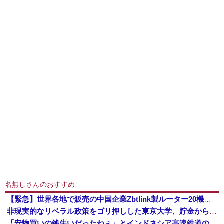
名無しさんのおすすめ
【緊急】世界各地で販売の中国企業Zbtlink製ルーター20機種にバックドア、外部から完全制御のおそれ
非現実的なリベラル政策をゴリ押しした東京大学、貯金から無駄金を垂れ流しまくった結果……
「安物買いの銭失いだったねぇ」とインドネシア高速鉄道の最終処分に日本側騒然、国家予算は使わないというと何が財源なんだ？