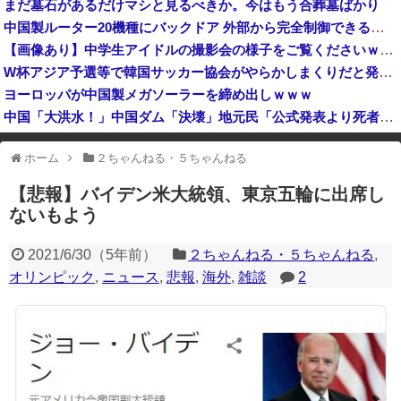
まだ墓石があるだけマシと見るべきか。今はもう合葬墓ばかり
【悲報】日本の歴史、ついに『崩壊』してしまう・・・・・
中国製ルーター20機種にバックドア 外部から完全制御できる機能が仕込まれていた
【速報】山本太郎が去ったれいわ新選組、新たな党名は「いのちの党」 略称「いのち」
【画像あり】中学生アイドルの撮影会の様子をご覧くださいｗｗｗ
中国企業Zbtlink製のルーター20機種にバックドア… 外部から完全制御のおそれ
W杯アジア予選等で韓国サッカー協会がやらかしまくりだと発覚、「いきなり共同開催になったしな」と日韓共催の件に言及する声も……
ヨーロッパが中国製メガソーラーを締め出しｗｗｗ
中国「大洪水！」中国ダム「決壊」地元民「公式発表より死者多い！」中国政府「住民拘束！（安否不明」中国当局「救助隊動画も削除」台風13号「三峡ダム接近中」→
韓国型イージス搭載の次世代駆逐艦「KDDX」1番艦…2032年竣工と公示！
ホーム
２ちゃんねる・５ちゃんねる
※アドブロック等の広告非表示プラグインやアドオンを利用している場合、
一部のコンテンツが表示されなくなったり、サイト全体のレイアウトが崩れ
【悲報】バイデン米大統領、東京五輪に出席し
たりする場合があります。
ないもよう
2021/6/30
（
5年前
）
２ちゃんねる・５ちゃんねる
,
オリンピック
,
ニュース
,
悲報
,
海外
,
雑談
2