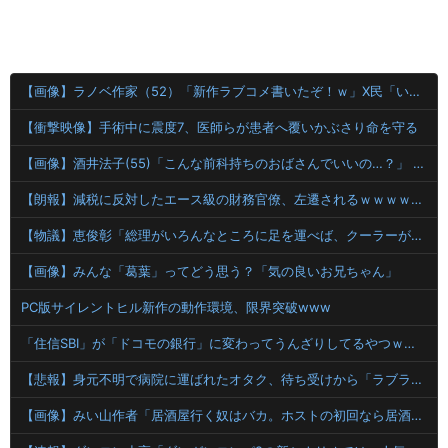
【画像】ラノベ作家（52）「新作ラブコメ書いたぞ！ｗ」X民「いい歳こいてラブコメ（笑）恥ずかしくないの？」←やめたれｗと話題に
【衝撃映像】手術中に震度7、医師らが患者へ覆いかぶさり命を守る
【画像】酒井法子(55)「こんな前科持ちのおばさんでいいの…？」 【Pickup05164703】
【朗報】減税に反対したエース級の財務官僚、左遷されるｗｗｗｗｗｗ
【物議】恵俊彰「総理がいろんなところに足を運べば、クーラーが設置されるのでは」
【画像】みんな「葛葉」ってどう思う？「気の良いお兄ちゃん」
PC版サイレントヒル新作の動作環境、限界突破www
「住信SBI」が「ドコモの銀行」に変わってうんざりしてるやつｗｗｗｗｗｗｗ
【悲報】身元不明で病院に運ばれたオタク、待ち受けから「ラブライブ」と呼ばれるｗｗｗｗ
【画像】みい山作者「居酒屋行く奴はバカ。ホストの初回なら居酒屋より安く飲めてイケメンにチヤホヤされる」