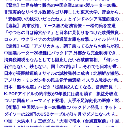
【緊急】世界各地で販売の中国企業Zbtlink製ルーター20機種にバックドア、外部から完全制御のおそれ
非現実的なリベラル政策をゴリ押しした東京大学、貯金から無駄金を垂れ流しまくった結果……
「安物買いの銭失いだったねぇ」とインドネシア高速鉄道の最終処分に日本側騒然、国家予算は使わないというと何が財源なんだ？
【速報】 高市政権、エース級の財務官僚・一松旬氏を左遷「彼は協力的でなかった」財務省の言いなりではないことが判明
「やつらの目は節穴か？」と日米に見切りをつけた欧州投資家の選択に衝撃を受ける人が続出、日英米の資産を処分して代わりに選んだのは……
ロシア、ウクライナの大規模通販倉庫を攻撃…ワイルドベリーズへの報復！
【速報】中国「アメリカさぁ、調子乗ってるからお前らが頼ってる軍用中国ドローン輸出禁止するわw」
中国製ルーター20機種にバックドア 外部から完全制御できる機能が仕込まれていた
消費税減税をなんとしても阻止したい石破前首相、「何いってんのこいつ」と有権者をドン引きさせるよな屁理屈を……
石油もない、鉄もない、国土の7割は山…それでも日本が世界屈指の経済大国になれた「勤勉さ」以外の勝因！
日本が長距離巡航ミサイルの試験発射に成功！北朝鮮が激怒「日本が戦争国家になろうとしている」「絶対に傍観しない、必ず後悔させる」
アメリカ・ミシガン州の民主党予備選挙 イスラム教徒の“急進左派”候補が勝利確実に⋯トランプ氏は批判
日本「熊本地震」ハビタ「従業員2人亡くなる」営業部長「イオンのスタッフに制止されなかった」日本「部長が連絡後の店員行動を証言（謎」イオン「再入館可能の事実ない」→
K-POPアイドルの約半数が3年後には姿を消す…損益分岐点突破は4％未満
ついに国産ヒューマノイド登場、人手不足深刻化の医療・製造現場などでの活用想定！
【衝撃】 中国製ルーター20機種にバックドア発見！ ネットに繋ぐだけで35秒ごとに中国のサーバーと通信
ダイソーの220円のUSBケーブルが3ヶ月でダメになったんやが
中国「大洪水！」三峡ダム「大雨で増水（台風直撃前」中国ダム「緊急放流！」中国鉄道「列車が走行中に流される」中国避難所「支援物資は有料です」謎の勢力「え」→