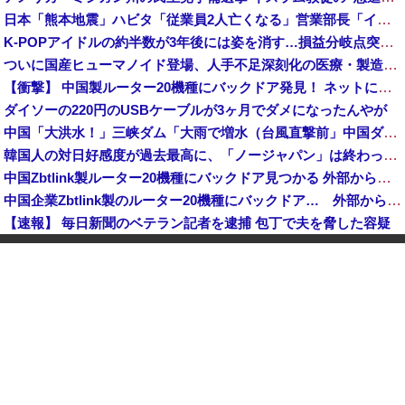
日本「熊本地震」ハビタ「従業員2人亡くなる」営業部長「イオンのスタッフに制止されなかった」日本「部長が連絡後の店員行動を証言（謎」イオン「再入館可能の事実ない」→
K-POPアイドルの約半数が3年後には姿を消す…損益分岐点突破は4％未満
ついに国産ヒューマノイド登場、人手不足深刻化の医療・製造現場などでの活用想定！
【衝撃】 中国製ルーター20機種にバックドア発見！ ネットに繋ぐだけで35秒ごとに中国のサーバーと通信
ダイソーの220円のUSBケーブルが3ヶ月でダメになったんやが
中国「大洪水！」三峡ダム「大雨で増水（台風直撃前」中国ダム「緊急放流！」中国鉄道「列車が走行中に流される」中国避難所「支援物資は有料です」謎の勢力「え」→
韓国人の対日好感度が過去最高に、「ノージャパン」は終わった？＝ネット「中国より100倍いい」
中国Zbtlink製ルーター20機種にバックドア見つかる 外部から完全制御のおそれ
中国企業Zbtlink製のルーター20機種にバックドア… 外部から完全制御のおそれ
【速報】 毎日新聞のベテラン記者を逮捕 包丁で夫を脅した容疑
中国人のリウさん、新エネ車で国境越えたら遠隔操作で30時間ロックされる！
中国「大洪水！」中国ダム「決壊」地元民「公式発表より死者多い！」中国政府「住民拘束！（安否不明」中国当局「救助隊動画も削除」台風13号「三峡ダム接近中」→
かつて650万部を誇った「週刊少年ジャンプ」、発行部数が初の100万部割れ
【速報】 記者「中革連は食料品消費税ゼロを公約に掲げていたが？」→階猛氏「そ、それは財源確保という条件付き」
「コンビニ、馬鹿にすんなよ」→あのオーナー夫婦、不起訴ｗｗｗｗｗｗｗｗｗ
【消費税率1％】 「下げるのが筋なんですけど…」消費減税で値下がりする分と同じだけ商品を値上げして店頭価格を変えない店も