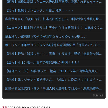
【朗報】減税に反対したエース級の財務官僚、左遷されるｗｗｗｗｗｗ
【悲報】札幌オリンピック、８割が賛成・・・・
広島県知事ら「核抑止論、根本的におかしい。軍拡競争を助長し世界を不安定化させるだけ」
【ニュース】日本製メモリに世界中から注文殺到！！！ １兆５０００億円で工場増築へ
最近冷たい空調服ってやつが出てるらしくめっちゃ欲しい
ポーランド海軍のコルモランII級掃海艇が国際演習「海風26-2」に参加！
【悲報】野党「減税しろ！！」高市「やります」野党「無責任な減税はやめろ！財源はどうする💢」
【速報】イオンモール熊本の爆発原因が判明！！！！
【聯合ニュース】 韓国サッカー協会 2011～12年に国際審判員らを性接待
【悲報】元フジテレビ渡邊渚さん、『地獄』に逆戻りしてしまう・・・・・
広島平和記念式典パヨク「中国人民と連帯して戦おー！悪政高市を打倒するぞー！」
5chnavi
75
2021/06/30(水) 09:19:01.93