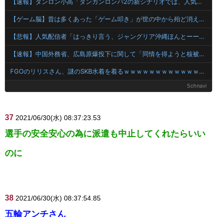
【速報】ダンロン小高「ダンガンロンパ2の新シナリオでは、人気キャラも殺していきますw」
【ゲーム脳】昔は多くあった「ゲーム叩き」が世の中から殆ど消えてしまった理由wwwwwwwwwwwwww
【悲報】人気配信者「はっきり言う、ジャングリア沖縄ほんとーーーーーーーーにおもんない！！！！」→炎上
【速報】中国外務省、広島原爆投下に関して「同情を得ようと核被害者の立場を政治利用」
FGOのリリスさん、謎のSKB水着を着るｗｗｗｗｗｗｗｗｗｗｗｗｗｗｗｗ
5chnavi
37
2021/06/30(水) 08:37:23.53
選手の安全安心の為に派遣も中止してくれたらいい
のに
38
2021/06/30(水) 08:37:54.85
五輪アンチさん