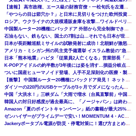
【速報】 高市政権、エース級の財務官僚・一松旬氏を左遷「彼は協力的でなかった」財務省の言いなりではないことが判明
「やつらの目は節穴か？」と日米に見切りをつけた欧州投資家の選択に衝撃を受ける人が続出、日英米の資産を処分して代わりに選んだのは……
ロシア、ウクライナの大規模通販倉庫を攻撃…ワイルドベリーズへの報復！
中国製ルーター20機種にバックドア 外部から完全制御できる機能が仕込まれていた
石油もない、鉄もない、国土の7割は山…それでも日本が世界屈指の経済大国になれた「勤勉さ」以外の勝因！
日本が長距離巡航ミサイルの試験発射に成功！北朝鮮が激怒「日本が戦争国家になろうとしている」「絶対に傍観しない、必ず後悔させる」
アメリカ・ミシガン州の民主党予備選挙 イスラム教徒の“急進左派”候補が勝利確実に⋯トランプ氏は批判
日本「熊本地震」ハビタ「従業員2人亡くなる」営業部長「イオンのスタッフに制止されなかった」日本「部長が連絡後の店員行動を証言（謎」イオン「再入館可能の事実ない」→
K-POPアイドルの約半数が3年後には姿を消す…損益分岐点突破は4％未満
ついに国産ヒューマノイド登場、人手不足深刻化の医療・製造現場などでの活用想定！
【衝撃】 中国製ルーター20機種にバックドア発見！ ネットに繋ぐだけで35秒ごとに中国のサーバーと通信
ダイソーの220円のUSBケーブルが3ヶ月でダメになったんやが
中国「大洪水！」三峡ダム「大雨で増水（台風直撃前」中国ダム「緊急放流！」中国鉄道「列車が走行中に流される」中国避難所「支援物資は有料です」謎の勢力「え」→
韓国人の対日好感度が過去最高に、「ノージャパン」は終わった？＝ネット「中国より100倍いい」
Amazon「夏のポイントキャンペーン」紙の書籍が最大25%ポイント還元 対象と条件を整理（2026年7月）
ゼンハイザーがプライムデーで安い！MOMENTUM 4・ACCENTUMなど対象モデルまとめ！
Jackeryポータブル電源が防災・停電対策に！選び方まとめ【プライムデー最終日】