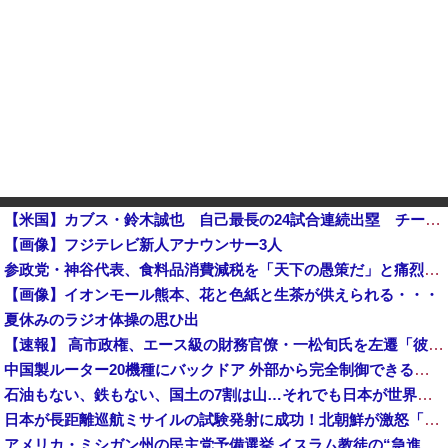
【米国】カブス・鈴木誠也 自己最長の24試合連続出塁 チームは9回2死から追いつき、延長劇的サヨナラで4連勝他
【画像】フジテレビ新人アナウンサー3人
参政党・神谷代表、食料品消費減税を「天下の愚策だ」と痛烈批判！
【画像】イオンモール熊本、花と色紙と生茶が供えられる・・・
夏休みのラジオ体操の思ひ出
【速報】 高市政権、エース級の財務官僚・一松旬氏を左遷「彼は協力的でなかった」財務省の言いなりではないことが判明
中国製ルーター20機種にバックドア 外部から完全制御できる機能が仕込まれていた
石油もない、鉄もない、国土の7割は山…それでも日本が世界屈指の経済大国になれた「勤勉さ」以外の勝因！
日本が長距離巡航ミサイルの試験発射に成功！北朝鮮が激怒「日本が戦争国家になろうとしている」「絶対に傍観しない、必ず後悔させる」
アメリカ・ミシガン州の民主党予備選挙 イスラム教徒の“急進左派”候補が勝利確実に⋯トランプ氏は批判