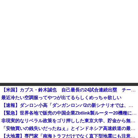
【米国】カブス・鈴木誠也 自己最長の24試合連続出塁 チームは9回2死から追いつき、延長劇的サヨナラで4連勝他
最近冷たい空調服ってやつが出てるらしくめっちゃ欲しい
【速報】ダンロン小高「ダンガンロンパ2の新シナリオでは、人気キャラも殺していきますw」
【緊急】世界各地で販売の中国企業Zbtlink製ルーター20機種にバックドア、外部から完全制御のおそれ
非現実的なリベラル政策をゴリ押しした東京大学、貯金から無駄金を垂れ流しまくった結果……
「安物買いの銭失いだったねぇ」とインドネシア高速鉄道の最終処分に日本側騒然、国家予算は使わないというと何が財源なんだ？
【大地震】専門家「南海トラフだけでなく直下型地震にも注意を」…中部各地に危険度「Sランク」断層帯