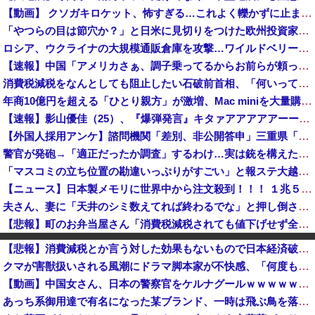
【動画】 クソガキロケット、怖すぎる…これよく轢かずに止まれたな
「やつらの目は節穴か？」と日米に見切りをつけた欧州投資家の選択に衝撃を受ける人が続出、日英米の資産を処分して代わりに選んだのは……
ロシア、ウクライナの大規模通販倉庫を攻撃…ワイルドベリーズへの報復！
【速報】中国「アメリカさぁ、調子乗ってるからお前らが頼ってる軍用中国ドローン輸出禁止するわw」
消費税減税をなんとしても阻止したい石破前首相、「何いってんのこいつ」と有権者をドン引きさせるよな屁理屈を……
年商10億円を超える「ひとり親方」が激増、Mac miniを大量購入しAIを従業員代わりに
【速報】影山優佳（25）、『爆弾発言』キタァアアアアアーーーーー！！
【外国人採用アンケ】諮問機関「差別、非公開答申」三重県「差別に当たらず、公表する方針を決定した」
警官が発砲→「適正だったか調査」するわけ…実は銃を構えただけで警察本部長まで報告！
「マスコミの立ち位置の勘違いっぷりがすごい」と報ステ大越キャスターの台詞に視聴者絶句、高市とトランプを同列視させようという思惑がひしひしと
【ニュース】日本製メモリに世界中から注文殺到！！！ １兆５０００億円で工場増築へ
夫さん、妻に「天井のシミ数えてれば終わるでな」と押し倒されて性行為 → 凄いことになるｗｗｗｗｗ
【悲報】町のお弁当屋さん「消費税減税されても値下げせず全て利益にする！」と宣言しネットで物議 → ｗｗｗｗｗｗｗｗｗｗｗｗｗｗ
廃止すべき地方空港は？！
【悲報】消費減税とか言う対した効果もないもので日本経済破滅へ
「キム兄」こと木村祐一さん、誰だか分からないくらい激変してしまう・・・
クマが害獣扱いされる風潮にドラマ脚本家が不快感、「何度もクマに会ったことがあるけど全然怖くなかった」と主張しており……
【疑問】羽田空港近くで全日空機が衝突防止装置で作動回避。これで「ニアミスではない」ってマジ？
【動画】中国女さん、日本の警察官をケルナグールｗｗｗｗｗｗｗｗｗｗｗｗｗｗｗｗｗｗ
ウクライナ軍参謀本部「今年のロシア軍死傷者24万人…新規兵力の募集規模を上回る」！
あっち系御用達で有名になった某ブランド、一時は飛ぶ鳥を落とす勢いだったが今期の業績は……
（ ´_ゝ`）中道・立憲・公明、国会内で「熊本地震対策本部会議」各省庁からヒアリング・現地から意見聴取「パーティション、人手、宿泊施設の不足や、...