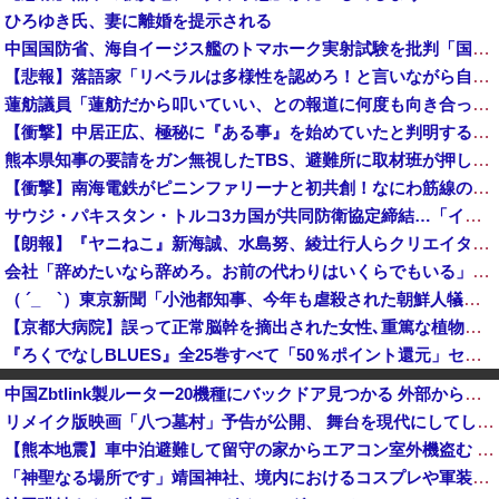
ひろゆき氏、妻に離婚を提示される
中国国防省、海自イージス艦のトマホーク実射試験を批判「国際社会は新型軍国主義を団結して阻止を」！
【悲報】落語家「リベラルは多様性を認めろ！と言いながら自分達と違う意見には執拗に攻撃してくる！」ｗｗｗｗｗｗｗｗｗｗｗｗｗｗ
蓮舫議員「蓮舫だから叩いていい、との報道に何度も向き合ってきました。悔しくても」
【衝撃】中居正広、極秘に『ある事』を始めていたと判明する・・・
熊本県知事の要請をガン無視したTBS、避難所に取材班が押し入ってプライバシーに全く配慮しない報道を……
【衝撃】南海電鉄がピニンファリーナと初共創！なにわ筋線の新型特急が凄そう
サウジ・パキスタン・トルコ3カ国が共同防衛協定締結…「イスラム版NATO」指摘も！
【朗報】『ヤニねこ』新海誠、水島努、綾辻行人らクリエイターが絶賛ｗｗｗｗｗｗｗｗｗ
会社「辞めたいなら辞めろ。お前の代わりはいくらでもいる」→結果ｗｗｗｗｗｗｗｗｗ
（ ´_ゝ`）東京新聞「小池都知事、今年も虐殺された朝鮮人犠牲者らを追悼文を送付しない意向。10年連続」
【京都大病院】誤って正常脳幹を摘出された女性､重篤な植物状態だが意識は正常で何かを思考していると判明
『ろくでなしBLUES』全25巻すべて「50％ポイント還元」セール！8,930円分返ってくる！全42巻分収録の文庫版！ヤンキー漫画の頂点！ジャン...
「私達が原爆ドーム前をあけ渡せば核戦争が始まってしまう」と訴える市民団体、それを聞いた被爆3世の人が……
中国Zbtlink製ルーター20機種にバックドア見つかる 外部から完全制御のおそれ
『はねバド！』全16巻すべて「50％ポイント還元」セール！6,336円分返ってくる！作風が途中で激変！かわいい女の子が"怪物"へと変貌していくバ...
リメイク版映画「八つ墓村」予告が公開、 舞台を現代にしてしまってかなりダメダ 監督は清水崇
【物議】ジャンポケ斉藤裁判、被害女性「モンスター」斉藤被告「同意と思ってた」←これどっちが勝つの？
【熊本地震】車中泊避難して留守の家からエアコン室外機盗む 警察に「室外機が盗まれた」相談数件 天草市の無職男（47）逮捕
1944年7月、グアム島に上陸作戦を展開する米海兵隊を空撮！
「神聖なる場所です」靖国神社、境内におけるコスプレや軍装の禁止を発表
エッセイスト「原爆を二度と使わせてはならない」⇒「もちろん中国の核も非難する？」⇒「中国の核は綺麗な核！」