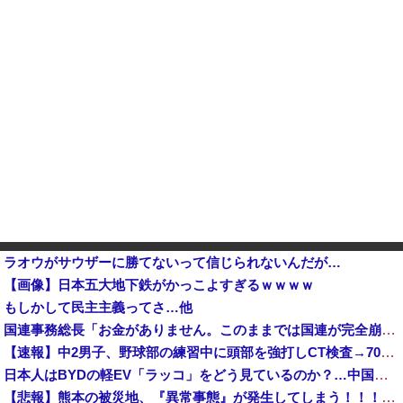
ラオウがサウザーに勝てないって信じられないんだが…
【画像】日本五大地下鉄がかっこよすぎるｗｗｗｗ
もしかして民主主義ってさ…他
国連事務総長「お金がありません。このままでは国連が完全崩壊します。助けて下さい」
【速報】中2男子、野球部の練習中に頭部を強打しCT検査→70代医師「問題ないです」→中学生死亡「他人のCT画像みてました」
日本人はBYDの軽EV「ラッコ」をどう見ているのか？…中国メディア！
【悲報】熊本の被災地、『異常事態』が発生してしまう！！！！！！！！