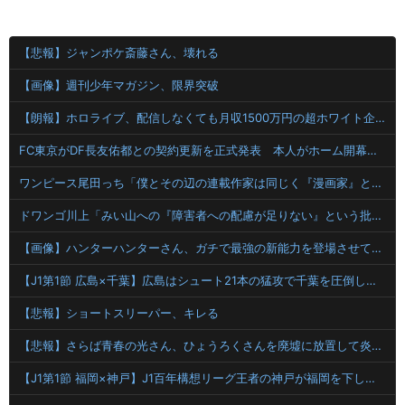
【悲報】ジャンポケ斎藤さん、壊れる
【画像】週刊少年マガジン、限界突破
【朗報】ホロライブ、配信しなくても月収1500万円の超ホワイト企業だった
FC東京がDF長友佑都との契約更新を正式発表 本人がホーム開幕戦の試合前にサポーターへ報告
ワンピース尾田っち「僕とその辺の連載作家は同じく『漫画家』と呼ばれるけど、それが不満で。」
ドワンゴ川上「みい山への『障害者への配慮が足りない』という批判は害悪。障害者に関わると損をするのは事実。」
【画像】ハンターハンターさん、ガチで最強の新能力を登場させてしまうｗｗｗｗｗｗｗ
【J1第1節 広島×千葉】広島はシュート21本の猛攻で千葉を圧倒しホーム開幕戦を飾る！海外から復帰の川村がいきなりゴール
【悲報】ショートスリーパー、キレる
【悲報】さらば青春の光さん、ひょうろくさんを廃墟に放置して炎上ｗｗｗｗ
【J1第1節 福岡×神戸】J1百年構想リーグ王者の神戸が福岡を下し白星発進！エース大迫が決勝ゴール