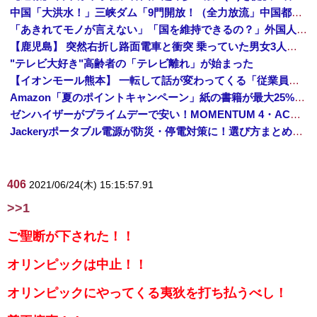
中国「大洪水！」三峡ダム「9門開放！（全力放流」中国都市「三峡沿線の道路水没」中国政府「高速道路封鎖！」中国ダム「緊急放流に合わせて開門（土砂崩れ発生」→
「あきれてモノが言えない」「国を維持できるの？」外国人の永住許可要件の厳格化で在日中国人の本音は？
【鹿児島】 突然右折し路面電車と衝突 乗っていた男女3人は車を放置しダッシュで逃走中
"テレビ大好き"高齢者の「テレビ離れ」が始まった
【イオンモール熊本】 一転して話が変わってくる「従業員の避難誘導の証言が複数」イオン側が社内規定に抵触していた疑い
Amazon「夏のポイントキャンペーン」紙の書籍が最大25%ポイント還元 対象と条件を整理（2026年7月）
ゼンハイザーがプライムデーで安い！MOMENTUM 4・ACCENTUMなど対象モデルまとめ！
Jackeryポータブル電源が防災・停電対策に！選び方まとめ【プライムデー最終日】
406
2021/06/24(木) 15:15:57.91
>>1
ご聖断が下された！！
オリンピックは中止！！
オリンピックにやってくる夷狄を打ち払うべし！