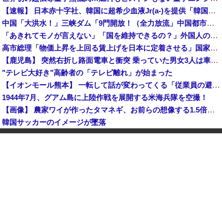
【速報】 日本赤十字社、韓国に超希少血液Jr(a-)を提供「韓国内では適合する血液を確保できなかった」※今回で4回目
中国「大洪水！」三峡ダム「9門開放！（全力放流」中国都市「三峡沿線の道路水没」中国政府「高速道路封鎖！」中国ダム「緊急放流に合わせて開門（土砂崩れ発生」→
「あきれてモノが言えない」「国を維持できるの？」外国人の永住許可要件の厳格化で在日中国人の本音は？
高市総理「物価上昇を上回る賃上げを日本に定着させる」国家公務員月給3.51％増へ 地方公務員も追随する見通し
【鹿児島】 突然右折し路面電車と衝突 乗っていた男女3人は車を放置しダッシュで逃走中
"テレビ大好き"高齢者の「テレビ離れ」が始まった
【イオンモール熊本】 一転して話が変わってくる「従業員の避難誘導の証言が複数」イオン側が社内規定に抵触していた疑い
1944年7月、グアム島に上陸作戦を展開する米海兵隊を空撮！
【画像】 農家ワイが作ったタマネギ、お前らの想像する1.5倍はデカいぞ
韓国サッカーのイメージが墜落
【衝撃】 中国製ルーター20機種にバックドア発見！ ネットに繋ぐだけで35秒ごとに中国のサーバーと通信
中国「大洪水！」中国ダム「決壊」地元民「公式発表より死者多い！」中国政府「住民拘束！（安否不明」中国当局「救助隊動画も削除」台風13号「三峡ダム接近中」→
中国人のリウさん、新エネ車で国境越えたら遠隔操作で30時間ロックされる！
【平和宣言を非難】 ロシア外務省報道官「広島市長は『偽りの呪文』繰り返している」
K-POPアイドルの約半数が3年後には姿を消す…損益分岐点突破は4％未満