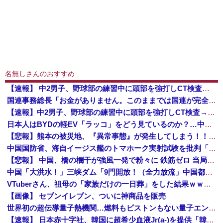
名無しさんのおすすめ
【速報】 中2男子、野球部の練習中に頭部を強打しCT検査→70代医師「問題ないです」→中学生死亡「他人のCT画像みてました」
国連事務総長「お金がありません。このままでは国連が完全崩壊します。助けて下さい」
【速報】中2男子、野球部の練習中に頭部を強打しCT検査→70代医師「問題ないです」→中学生死亡「他人のCT画像みてました」
日本人はBYDの軽EV「ラッコ」をどう見ているのか？…中国メディア！
【悲報】熊本の被災地、『異常事態』が発生してしまう！！！！！！！！
中国国防省、海自イージス艦のトマホーク実射試験を批判「国際社会は新型軍国主義を団結して阻止を」！
【悲報】 中国、橋の欄干が強風一発で粉々に 鉄筋ゼロ 当局「接着剤でくっつけただけ」「正常で、品質問題はない」
中国「大洪水！」三峡ダム「9門開放！（全力放流」中国都市「三峡沿線の道路水没」中国政府「高速道路封鎖！」中国ダム「緊急放流に合わせて開門（土砂崩れ発生」→
VTuberさん、祖母の「家族だけの一日葬」をした結果ｗｗｗｗｗｗｗ
【画像】 セブンイレブン、ついに神商品を販売
世界初の超伝導量子熱機関…燃料もピストンもない量子エンジンが回った！
【速報】 日本赤十字社、韓国に超希少血液Jr(a-)を提供「韓国内では適合する血液を確保できなかった」※今回で4回目