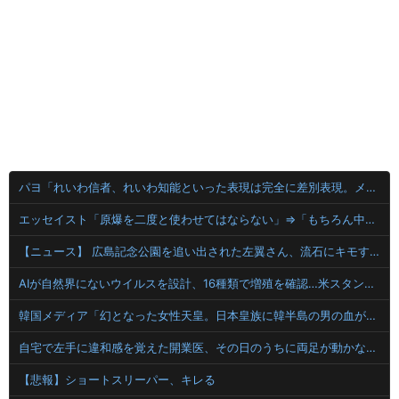
パヨ「れいわ信者、れいわ知能といった表現は完全に差別表現。メディアは放送禁止用語に指定するべき」
エッセイスト「原爆を二度と使わせてはならない」⇒「もちろん中国の核も非難する？」⇒「中国の核は綺麗な核！」
【ニュース】 広島記念公園を追い出された左翼さん、流石にキモすぎて炎上
AIが自然界にないウイルスを設計、16種類で増殖を確認…米スタンフォード大！
韓国メディア「幻となった女性天皇。日本皇族に韓半島の男の血が入る可能性がゼロに・・・」
自宅で左手に違和感を覚えた開業医、その日のうちに両足が動かなくなり入院すると……
【悲報】ショートスリーパー、キレる