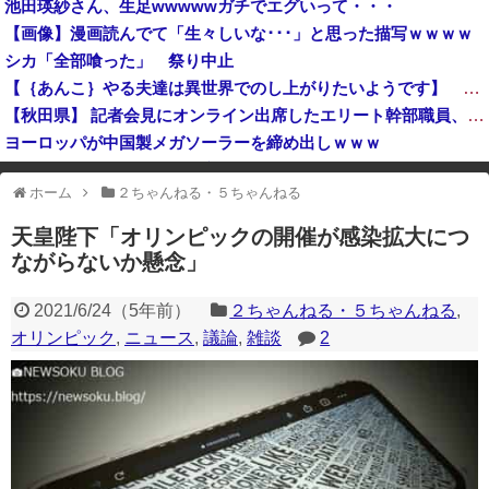
池田瑛紗さん、生足wwwwwガチでエグいって・・・
東京都、八重洲駐車場に地下シェルターを整備へ…小池知事「弾道ミサイル攻撃から都民の命と財産守る」！
【画像】漫画読んでて「生々しいな･･･」と思った描写ｗｗｗｗ
原爆ドーム前に居座る”市民団体”を警官隊が排除、その瞬間に周囲で見守っていた観客たちが……
シカ「全部喰った」 祭り中止
高市総理「物価上昇を上回る賃上げを日本に定着させる」国家公務員月給3.51％増へ 地方公務員も追随する見通し
【｛あんこ｝やる夫達は異世界でのし上がりたいようです】 【第６４話：最強対決】
【秋田県】 記者会見にオンライン出席したエリート幹部職員、バスローブ姿でタバコを吸いながら説明 県が聞き取りへ
ヨーロッパが中国製メガソーラーを締め出しｗｗｗ
韓国サッカーのイメージが墜落
ホーム
２ちゃんねる・５ちゃんねる
※アドブロック等の広告非表示プラグインやアドオンを利用している場合、
一部のコンテンツが表示されなくなったり、サイト全体のレイアウトが崩れ
天皇陛下「オリンピックの開催が感染拡大につ
たりする場合があります。
ながらないか懸念」
2021/6/24
（
5年前
）
２ちゃんねる・５ちゃんねる
,
オリンピック
,
ニュース
,
議論
,
雑談
2