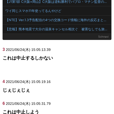
【J1第1節 C大阪×岡山】C大阪は逆転勝利でパブロ・マチン監督の初陣飾る！ソロモン＆横山は百年構想リーグ岡山戦に続くゴール
ワイ同じスマホ11年使ってるんやけど
【NTE】Ver.1.3予告配信の4つの交換コード情報に海外の反応まとめ！
【悲報】熊本地震で大分の温泉キャンセル相次ぐ 被害なしでも旅行先変更
5chnavi
3
2021/06/24(木) 15:05:13.39
これは中止するしかない
4
2021/06/24(木) 15:05:19.16
じぇじぇじぇ
6
2021/06/24(木) 15:05:31.79
これは中止しよう