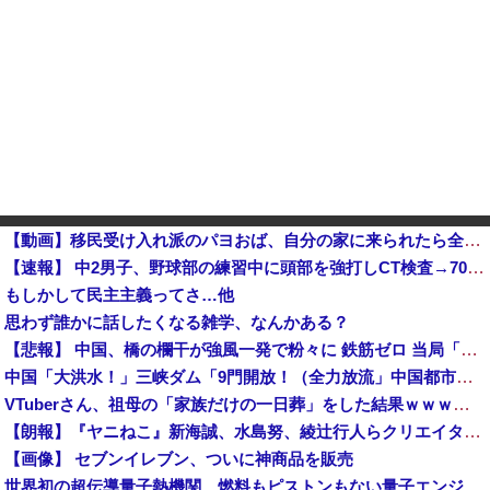
【動画】移民受け入れ派のパヨおば、自分の家に来られたら全力で拒否るｗｗｗｗｗｗｗｗｗｗ
【速報】 中2男子、野球部の練習中に頭部を強打しCT検査→70代医師「問題ないです」→中学生死亡「他人のCT画像みてました」
もしかして民主主義ってさ…他
思わず誰かに話したくなる雑学、なんかある？
【悲報】 中国、橋の欄干が強風一発で粉々に 鉄筋ゼロ 当局「接着剤でくっつけただけ」「正常で、品質問題はない」
中国「大洪水！」三峡ダム「9門開放！（全力放流」中国都市「三峡沿線の道路水没」中国政府「高速道路封鎖！」中国ダム「緊急放流に合わせて開門（土砂崩れ発生」→
VTuberさん、祖母の「家族だけの一日葬」をした結果ｗｗｗｗｗｗｗ
【朗報】『ヤニねこ』新海誠、水島努、綾辻行人らクリエイターが絶賛ｗｗｗｗｗｗｗｗｗ
【画像】 セブンイレブン、ついに神商品を販売
世界初の超伝導量子熱機関…燃料もピストンもない量子エンジンが回った！