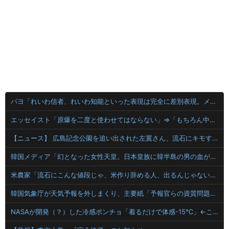
パヨ「れいわ信者、れいわ知能といった表現は完全に差別表現。メディアは放送禁止用語に指定するべき」
エッセイスト「原爆を二度と使わせてはならない」⇒「もちろん中国の核も非難する？」⇒「中国の核は綺麗な核！」
【ニュース】 広島記念公園を追い出された左翼さん、流石にキモすぎて炎上
韓国メディア「幻となった女性天皇。日本皇族に韓半島の男の血が入る可能性がゼロに・・・」
米農家「流石にこんな値段じゃ、米作り辞める人、出るんじゃないかなあ？？」
韓国気象庁が天気予報を外しまくり、主要紙「予報官らの資質問題」と酷評
NASAが開発（？）した冷感ポンチョ「着るだけで体感-15℃」←これ