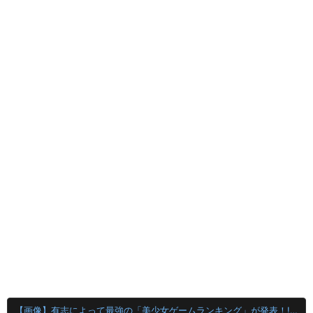
【画像】有志によって最強の「美少女ゲームランキング」が発表！!！ あの名作も