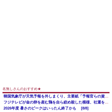
名無しさんのおすすめ★
韓国気象庁が天気予報を外しまくり、主要紙「予報官らの資質問題」と酷評
フジテレビが金の卵を産む鶏を自ら絞め殺した模様、社運を賭けたドル箱コンテンツが御蔵入りになってしまい……
2026年度 暑さのピークはいったん終了かも [8/8]