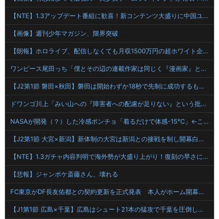
【NTE】1.3アップデート番組に歓喜！新コンテンツ大盛りに中国ユーザー大興奮「神ゲー化した」「圧倒的満足感」
【画像】週刊少年マガジン、限界突破
【朗報】ホロライブ、配信しなくても月収1500万円の超ホワイト企業だった
ワンピース尾田っち「僕とその辺の連載作家は同じく『漫画家』と呼ばれるけど、それが不満で。」
【J2第1節 磐田×秋田】磐田は開始わずか18秒で先制に成功するも追いつかれドロー 秋葉新体制の初白星はお預けに
ドワンゴ川上「みい山への『障害者への配慮が足りない』という批判は害悪。障害者に関わると損をするのは事実。」
NASAが開発（？）した冷感ポンチョ「着るだけで体感-15℃」←これ
【J2第1節 大宮×新潟】新体制の大宮は新潟との接戦を制し開幕白星スタート！自陣からのカウンターが決まり山本桜大が決勝ゴール
【NTE】1.3ガチャ内容判明で海外勢が大盛り上がり！復刻の早さに驚きの声多数
【悲報】ジャンポケ斎藤さん、壊れる
FC東京がDF長友佑都との契約更新を正式発表 本人がホーム開幕戦の試合前にサポーターへ報告
【J1第1節 広島×千葉】広島はシュート21本の猛攻で千葉を圧倒しホーム開幕戦を飾る！海外から復帰の川村がいきなりゴール