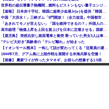
世界初の超伝導量子熱機関…燃料もピストンもない量子エンジンが回った！
【速報】 日本赤十字社、韓国に超希少血液Jr(a-)を提供「韓国内では適合する血液を確保できなかった」※今回で4回目
中国「大洪水！」三峡ダム「9門開放！（全力放流」中国都市「三峡沿線の道路水没」中国政府「高速道路封鎖！」中国ダム「緊急放流に合わせて開門（土砂崩れ発生」→
「あきれてモノが言えない」「国を維持できるの？」外国人の永住許可要件の厳格化で在日中国人の本音は？
高市総理「物価上昇を上回る賃上げを日本に定着させる」国家公務員月給3.51％増へ 地方公務員も追随する見通し
【鹿児島】 突然右折し路面電車と衝突 乗っていた男女3人は車を放置しダッシュで逃走中
"テレビ大好き"高齢者の「テレビ離れ」が始まった
【イオンモール熊本】 一転して話が変わってくる「従業員の避難誘導の証言が複数」イオン側が社内規定に抵触していた疑い
1944年7月、グアム島に上陸作戦を展開する米海兵隊を空撮！
【画像】 農家ワイが作ったタマネギ、お前らの想像する1.5倍はデカいぞ
韓国サッカーのイメージが墜落
【衝撃】 中国製ルーター20機種にバックドア発見！ ネットに繋ぐだけで35秒ごとに中国のサーバーと通信
中国「大洪水！」中国ダム「決壊」地元民「公式発表より死者多い！」中国政府「住民拘束！（安否不明」中国当局「救助隊動画も削除」台風13号「三峡ダム接近中」→
中国人のリウさん、新エネ車で国境越えたら遠隔操作で30時間ロックされる！
【平和宣言を非難】 ロシア外務省報道官「広島市長は『偽りの呪文』繰り返している」
K-POPアイドルの約半数が3年後には姿を消す…損益分岐点突破は4％未満