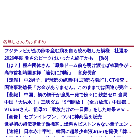
名無しさんのおすすめ
フジテレビが金の卵を産む鶏を自ら絞め殺した模様、社運を賭けたドル箱コンテンツが御蔵入りになってしまい……
2026年度 暑さのピークはいったん終了かも [8/8]
【は？】極左団体さん「原爆ドーム前を明け渡せば核戦争が始まる！」→ 観衆のマジレスが鋭すぎるとネットで話題に → ｗｗｗｗｗｗｗｗｗｗｗｗ
高市首相靖国参拝「適切に判断」 官房長官
【速報】 中2男子、野球部の練習中に頭部を強打しCT検査→70代医師「問題ないです」→中学生死亡「他人のCT画像みてました」
国連事務総長「お金がありません。このままでは国連が完全崩壊します。助けて下さい」
【悲報】 中国、橋の欄干が強風一発で粉々に 鉄筋ゼロ 当局「接着剤でくっつけただけ」「正常で、品質問題はない」
中国「大洪水！」三峡ダム「9門開放！（全力放流」中国都市「三峡沿線の道路水没」中国政府「高速道路封鎖！」中国ダム「緊急放流に合わせて開門（土砂崩れ発生」→
VTuberさん、祖母の「家族だけの一日葬」をした結果ｗｗｗｗｗｗｗ
【画像】 セブンイレブン、ついに神商品を販売
世界初の超伝導量子熱機関…燃料もピストンもない量子エンジンが回った！
【速報】 日本赤十字社、韓国に超希少血液Jr(a-)を提供「韓国内では適合する血液を確保できなかった」※今回で4回目