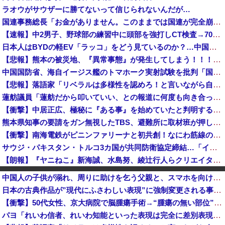
ラオウがサウザーに勝てないって信じられないんだが…
国連事務総長「お金がありません。このままでは国連が完全崩壊します。助けて下さい」
【速報】中2男子、野球部の練習中に頭部を強打しCT検査→70代医師「問題ないです」→中学生死亡「他人のCT画像みてました」
日本人はBYDの軽EV「ラッコ」をどう見ているのか？…中国メディア！
【悲報】熊本の被災地、『異常事態』が発生してしまう！！！！！！！！
中国国防省、海自イージス艦のトマホーク実射試験を批判「国際社会は新型軍国主義を団結して阻止を」！
【悲報】落語家「リベラルは多様性を認めろ！と言いながら自分達と違う意見には執拗に攻撃してくる！」ｗｗｗｗｗｗｗｗｗｗｗｗｗｗ
蓮舫議員「蓮舫だから叩いていい、との報道に何度も向き合ってきました。悔しくても」
【衝撃】中居正広、極秘に『ある事』を始めていたと判明する・・・
熊本県知事の要請をガン無視したTBS、避難所に取材班が押し入ってプライバシーに全く配慮しない報道を……
【衝撃】南海電鉄がピニンファリーナと初共創！なにわ筋線の新型特急が凄そう
サウジ・パキスタン・トルコ3カ国が共同防衛協定締結…「イスラム版NATO」指摘も！
【朗報】『ヤニねこ』新海誠、水島努、綾辻行人らクリエイターが絶賛ｗｗｗｗｗｗｗｗｗ
会社「辞めたいなら辞めろ。お前の代わりはいくらでもいる」→結果ｗｗｗｗｗｗｗｗｗ
中国人の子供が溺れ、周りに助けを乞う父親と、スマホを向けてインプレ稼ぎの見物人
（ ´_ゝ`）東京新聞「小池都知事、今年も虐殺された朝鮮人犠牲者らを追悼文を送付しない意向。10年連続」
日本の古典作品が”現代にふさわしい表現”に強制変更される事態が進行中、今の価値観に照らせば……
【京都大病院】誤って正常脳幹を摘出された女性､重篤な植物状態だが意識は正常で何かを思考していると判明
【衝撃】50代女性、京大病院で脳腫瘍手術→“腫瘍の無い部位”を摘出 2度「腫瘍ではない」と出るも続行、脳幹損傷で“植物状態”に
『ろくでなしBLUES』全25巻すべて「50％ポイント還元」セール！8,930円分返ってくる！全42巻分収録の文庫版！ヤンキー漫画の頂点！ジャン...
パヨ「れいわ信者、れいわ知能といった表現は完全に差別表現。メディアは放送禁止用語に指定するべき」
「私達が原爆ドーム前をあけ渡せば核戦争が始まってしまう」と訴える市民団体、それを聞いた被爆3世の人が……