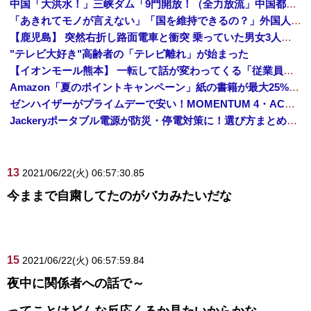
中国「大洪水！」三峡ダム「9門開放！（全力放流」中国都市「三峡沿線の道路水没」中国政府「高速道路封鎖！」中国ダム「緊急放流に合わせて開門（土砂崩れ発生」→
「あきれてモノが言えない」「国を維持できるの？」外国人の永住許可要件の厳格化で在日中国人の本音は？
【鹿児島】 突然右折し路面電車と衝突 乗っていた男女3人は車を放置しダッシュで逃走中
"テレビ大好き"高齢者の「テレビ離れ」が始まった
【イオンモール熊本】 一転して話が変わってくる「従業員の避難誘導の証言が複数」イオン側が社内規定に抵触していた疑い
Amazon「夏のポイントキャンペーン」紙の書籍が最大25%ポイント還元 対象と条件を整理（2026年7月）
ゼンハイザーがプライムデーで安い！MOMENTUM 4・ACCENTUMなど対象モデルまとめ！
Jackeryポータブル電源が防災・停電対策に！選び方まとめ【プライムデー最終日】
13
2021/06/22(火) 06:57:30.85
今ままで自粛してたのがバカみたいだな
15
2021/06/22(火) 06:57:59.84
夜中に関係者への話で～
ってことはどんな反応くるか見たいからかな