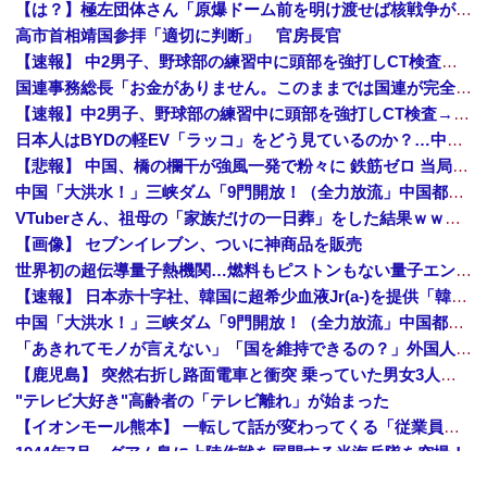
【は？】極左団体さん「原爆ドーム前を明け渡せば核戦争が始まる！」→ 観衆のマジレスが鋭すぎるとネットで話題に → ｗｗｗｗｗｗｗｗｗｗｗｗ
高市首相靖国参拝「適切に判断」 官房長官
【速報】 中2男子、野球部の練習中に頭部を強打しCT検査→70代医師「問題ないです」→中学生死亡「他人のCT画像みてました」
国連事務総長「お金がありません。このままでは国連が完全崩壊します。助けて下さい」
【速報】中2男子、野球部の練習中に頭部を強打しCT検査→70代医師「問題ないです」→中学生死亡「他人のCT画像みてました」
日本人はBYDの軽EV「ラッコ」をどう見ているのか？…中国メディア！
【悲報】 中国、橋の欄干が強風一発で粉々に 鉄筋ゼロ 当局「接着剤でくっつけただけ」「正常で、品質問題はない」
中国「大洪水！」三峡ダム「9門開放！（全力放流」中国都市「三峡沿線の道路水没」中国政府「高速道路封鎖！」中国ダム「緊急放流に合わせて開門（土砂崩れ発生」→
VTuberさん、祖母の「家族だけの一日葬」をした結果ｗｗｗｗｗｗｗ
【画像】 セブンイレブン、ついに神商品を販売
世界初の超伝導量子熱機関…燃料もピストンもない量子エンジンが回った！
【速報】 日本赤十字社、韓国に超希少血液Jr(a-)を提供「韓国内では適合する血液を確保できなかった」※今回で4回目
中国「大洪水！」三峡ダム「9門開放！（全力放流」中国都市「三峡沿線の道路水没」中国政府「高速道路封鎖！」中国ダム「緊急放流に合わせて開門（土砂崩れ発生」→
「あきれてモノが言えない」「国を維持できるの？」外国人の永住許可要件の厳格化で在日中国人の本音は？
【鹿児島】 突然右折し路面電車と衝突 乗っていた男女3人は車を放置しダッシュで逃走中
"テレビ大好き"高齢者の「テレビ離れ」が始まった
【イオンモール熊本】 一転して話が変わってくる「従業員の避難誘導の証言が複数」イオン側が社内規定に抵触していた疑い
1944年7月、グアム島に上陸作戦を展開する米海兵隊を空撮！
【画像】 農家ワイが作ったタマネギ、お前らの想像する1.5倍はデカいぞ