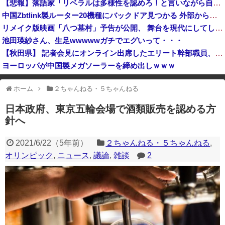
【悲報】落語家「リベラルは多様性を認めろ！と言いながら自分達と違う意見には執拗に攻撃してくる！」ｗｗｗｗｗｗｗｗｗｗｗｗｗｗ
『はねバド！』全16巻すべて「50％ポイント還元」セール！6,336円分返ってくる！作風が途中で激変！かわいい女の子が"怪物"へと変貌していくバ...
中国Zbtlink製ルーター20機種にバックドア見つかる 外部から完全制御のおそれ
【物議】ジャンポケ斉藤裁判、被害女性「モンスター」斉藤被告「同意と思ってた」←これどっちが勝つの？
リメイク版映画「八つ墓村」予告が公開、 舞台を現代にしてしまってかなりダメダ 監督は清水崇
高市総理「物価上昇を上回る賃上げを日本に定着させる」国家公務員月給3.51％増へ 地方公務員も追随する見通し
池田瑛紗さん、生足wwwwwガチでエグいって・・・
【秋田県】 記者会見にオンライン出席したエリート幹部職員、バスローブ姿でタバコを吸いながら説明 県が聞き取りへ
ヨーロッパが中国製メガソーラーを締め出しｗｗｗ
韓国サッカーのイメージが墜落
ホーム
２ちゃんねる・５ちゃんねる
※アドブロック等の広告非表示プラグインやアドオンを利用している場合、
一部のコンテンツが表示されなくなったり、サイト全体のレイアウトが崩れ
日本政府、東京五輪会場で酒類販売を認める方
たりする場合があります。
針へ
2021/6/22
（
5年前
）
２ちゃんねる・５ちゃんねる
,
オリンピック
,
ニュース
,
議論
,
雑談
2