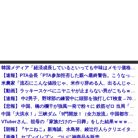
韓国メディア「経済成長しているといっても中味はメモリ価格だけ。雇用増加見通しが半減してしまった」……韓国の内需不況は根強い状況っすね
【速報】PTA会長「PTA参加拒否した親へ最終警告。こうなってもいい？」問題になりすぎて即撤回他
米農家「流石にこんな値段じゃ、米作り辞める人、出るんじゃないかなあ？？」
【動画】ラッキースケベにニヤニヤが止まらない男がこちらｗｗｗｗｗｗｗｗｗｗｗｗｗｗｗｗｗｗ
【速報】 中2男子、野球部の練習中に頭部を強打しCT検査→70代医師「問題ないです」→中学生死亡「他人のCT画像みてました」
【悲報】 中国、橋の欄干が強風一発で粉々に 鉄筋ゼロ 当局「接着剤でくっつけただけ」「正常で、品質問題はない」
中国「大洪水！」三峡ダム「9門開放！（全力放流」中国都市「三峡沿線の道路水没」中国政府「高速道路封鎖！」中国ダム「緊急放流に合わせて開門（土砂崩れ発生」→
VTuberさん、祖母の「家族だけの一日葬」をした結果ｗｗｗｗｗｗｗ
【朗報】『ヤニねこ』新海誠、水島努、綾辻行人らクリエイターが絶賛ｗｗｗｗｗｗｗｗｗ
【画像】 セブンイレブン、ついに神商品を販売