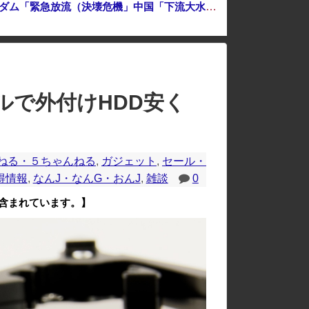
中国「台風接近！」台風13号「三峡直撃予測」中国「上流大洪水！（三峡上流」中国都市「8/5の映像（動画」三峡ダム「緊急放流（決壊危機」中国「下流大水害（震え声」→
のレイアウトが崩れたりする場合があります。
ルで外付けHDD安く
ねる・５ちゃんねる
,
ガジェット
,
セール・
得情報
,
なんJ・なんG・おんJ
,
雑談
0
含まれています。】