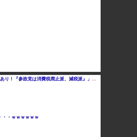
【速報】高市政権、エース級の財務官僚・一松旬氏を左遷「彼は協力的でなかった」財務省の言いなりではないことが判明
韓国サッカー協会 2011～12年に外国人審判員・監督官ら10数人を性接待（W杯予選、五輪予選が含まれる）国会議員が事実確認
チギレてしまう！！！！！！
ほんと碌でもないな
【悲報】時事通信「参政党の神谷代表が消費減税は天下の愚策と批判してるぞ！」 → 安藤幹事長「タイトルに偽りあり！『参政党は消費税廃止派、減税派』」ｗｗｗｗｗｗｗｗ
・・・ｗｗｗｗｗｗ