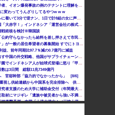
ミヤネ屋に出演した左派の社会学者、イオン爆発事故の例のテナントに理解を示して……
に変わってうんざりしてるやつw w w
【画像】イケメン、ナイトプールに着いて3分で逆ナン、1日で計8組の女に声をかけられるｗｗｗ
インドネシア「高速鉄道！」中国「大赤字！」インドネシア「運営会社の株式購入！（負債対策」中国「はい（巨額負債」インドネシア「700km延伸計画！...
離戦術核を検討※韓国談
新党設立についてひろゆきさん「公約守らなかったら給料を差し押さえて市民に配ります」「平均的な収入の人が結婚できるようにしなければならない」
実証実験都市「ウーブン・シティ」が一般の居住希望者の募集開始 すでにトヨタ関係者が居住
益、前年同期比97.7％減の0.7億円に減益
規制強化で他国から譲歩を引き出す中国の外交戦略、他国がサプライチェーン変更で対抗した結果……
【悲報】保守党・百田代表、甲子園でインドネシア人が始球式登場に怒り「甲子園を政治利用するな！」
は3日間 総額11兆7349億円
 官邸幹部「協力的でなかったから」 [8/6]
SpaceX、米国防関連技術保護を重視し供給連鎖から中国系を完全排除へ 供給業者に「中国籍人員をSpaceX向けの生産に関わらせないこと」「中国...
【平等は？】文科省、若手女性研究者支援のため大学に補助金交付（年間最大5000万円）「将来のリーダーとして活躍する（女性の）人材を輩出したい」
【悲報】熊本県知事、報道陣土足取材にマジギレ「遺族や被災者から強い不満でてる！」 → 記者「例えば？」 → 知事、怒り通り越して呆れてしまう …...
中国「台風接近！」台風13号「三峡直撃予測」中国「上流大洪水！（三峡上流」中国都市「8/5の映像（動画」三峡ダム「緊急放流（決壊危機」中国「下流...
日本一周『いつでも国家沈没させられるぞ』
【動画】熊本地震が発生した瞬間の手術室、衝撃の様子が公開されて16万いいね プロすぎると称賛の声が集まる