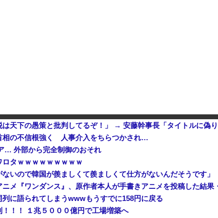
つかる 外部から完全制御のおそれ
中露軍艦4隻が”日本一周”
で夫を脅した容疑
操作で30時間ロックされる！
【悲報】立川志らく、ガチでブ
【画像】日本共産党の街宣車、
首相の不信根強く 人事介入をちらつかされ…
ドア… 外部から完全制御のおそれ
ワロタｗｗｗｗｗｗｗｗｗ
がないので韓国が羨ましくて羨ましくて仕方がないんだそうです」
アニメ『ワンダンス』、原作者本人が手書きアニメを投稿した結果
列に語られてしまうwwwもうすでに158円に戻る
！！！ １兆５０００億円で工場増築へ