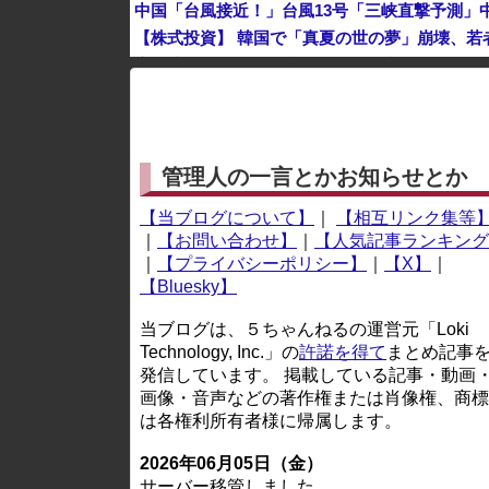
【株式投資】 韓国で「真夏の世の夢」崩壊、若
広末涼子が活動再開 病名公表を決意させた、次
※アドブロック等の広告非表示プラグインやアドオンを
管理人の一言とかお知らせとか
【当ブログについて】
｜
【相互リンク集等
｜
【お問い合わせ】
｜
【人気記事ランキング
｜
【プライバシーポリシー】
｜
【X】
｜
【Bluesky】
当ブログは、５ちゃんねるの運営元「Loki
Technology, Inc.」の
許諾を得て
まとめ記事
発信しています。 掲載している記事・動画
画像・音声などの著作権または肖像権、商標
は各権利所有者様に帰属します。
2026年06月05日（金）
サーバー移管しました。