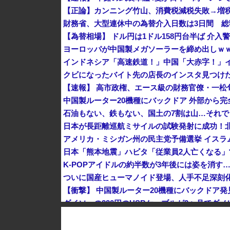
財務省、大型連休中の為替介入日数は3日間 総額1
【為替相場】 ドル円は1ドル158円台半ば 介
ヨーロッパが中国製メガソーラーを締め出しｗ
クビになったバイト先の店長のインスタ見つけ
K-POPアイドルの約半数が3年後には姿を消す
ダイソーの220円のUSBケーブルが3ヶ月でダ