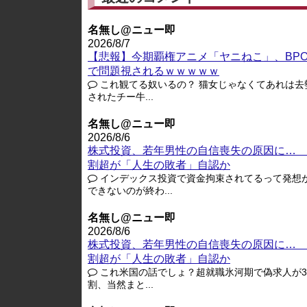
名無し@ニュー即
2026/8/7
【悲報】今期覇権アニメ「ヤニねこ」、BP
で問題視されるｗｗｗｗｗ
これ観てる奴いるの？ 猫女じゃなくてあれは去
されたチー牛...
名無し@ニュー即
2026/8/6
株式投資、若年男性の自信喪失の原因に… 
割超が「人生の敗者」自認か
インデックス投資で資金拘束されてるって発想
できないのが終わ...
名無し@ニュー即
2026/8/6
株式投資、若年男性の自信喪失の原因に… 
割超が「人生の敗者」自認か
これ米国の話でしょ？超就職氷河期で偽求人が3-
割、当然まと...