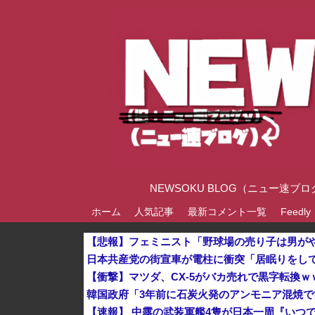
NEWSOKU BLOG（ニュー
ホーム
人気記事
最新コメント一覧
Feedly
【衝撃】マツダ、CX-5がバカ売れで黒字転換ｗ
【速報】 中露の武装軍艦4隻が日本一周『いつ