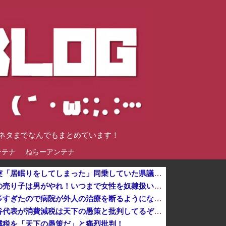
談ネタまでなんでもまとめています！
ンテナ
ねらーアンテナ
日本共産党の街宣車が電柱に衝突「居眠りをしてしまった」同乗していた県議を含め男女3人重傷
【悲報】フェミニスト「野球場の売り子は男がやれ！いつまで女性を奴隷扱いする気だ」他
【速報】外人の医療費未払いが多すぎたので病院が外人の治療を断るようになってしまう
【悲報】時事通信「参政党の神谷代表が消費減税は天下の愚策と批判してるぞ！」 → 安藤幹事長「タイトルに偽りあり！『参政党は消費税廃止派、減税派』...
減税を「天下の愚策だ」と痛烈批判！