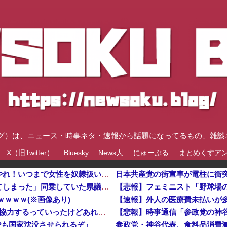
速ブログ）は、ニュース・時事ネタ・速報から話題になってるもの、雑
X（旧Twitter）
Bluesky
News人
にゅーぷる
まとめくすア
【悲報】フェミニスト「野球場の売り子は男がやれ！いつまで女性を奴隷扱いする気だ」他
日本共産党の街宣車が電柱に衝突「居眠りをしてしまった」同乗していた県議を含め男女3人重傷
ｗｗｗｗ(※画像あり)
韓国政府「3年前に石炭火発のアンモニア混焼で協力するっていったけどあれ取りやめな。政権変わったし」……韓国とまともな協力ができない理由、これなんですよね
でも国家沈没させられるぞ』
参政党・神谷代表、食料品消費