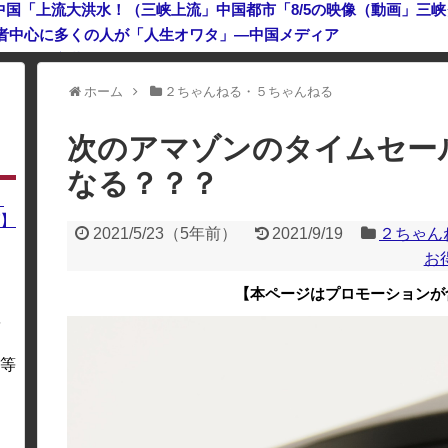
者中心に多くの人が「人生オワタ」―中国メディア
男からの言葉明かす
ホーム
２ちゃんねる・５ちゃんねる
利用している場合、一部のコンテンツが表示されなくなったり、サイト全体
次のアマゾンのタイムセー
なる？？？
】
】
2021/5/23
（
5年前
）
2021/9/19
２ちゃん
お
【本ページはプロモーションが
を
・
等