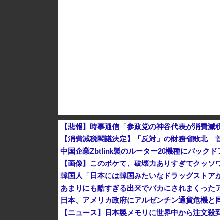
中国Zbtlink製ルーター20機種にバックドア見
【速報】 毎日新聞のベテラン記者を逮捕 包丁
中国人のリウさん、新エネ車で国境越えたら遠隔
【消費減税閣議決定】「反対」の財務省敗北 
中国企業Zbtlink製のルーター20機種にバック
【画像】このボケて、破壊力ありすぎてクッソ
韓国人「日本には韓国みたいなドラッグストア
あまりにも酷すぎる出来でバカにされまくった
日本、アメリカ政府にアルゼンチン通貨危機と同
【ニュース】日本製メモリに世界中から注文殺到