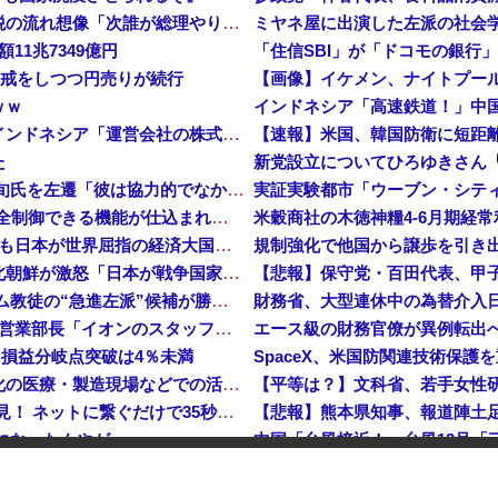
【正論】カンニング竹山、消費税減税失敗→増税の流れ想像「次誰が総理やりたいと思います？」
1兆7349億円
「住信SBI」が「ドコモの銀行」
入警戒をしつつ円売りが続行
ｗｗ
インドネシア「高速鉄道！」中国「大赤字！」インドネシア「運営会社の株式購入！（負債対策」中国「はい（巨額負債」インドネシア「700km延伸計画！（実質中止」→
【速報】米国、韓国防衛に短距
た
【速報】 高市政権、エース級の財務官僚・一松旬氏を左遷「彼は協力的でなかった」財務省の言いなりではないことが判明
中国製ルーター20機種にバックドア 外部から完全制御できる機能が仕込まれていた
米穀商社の木徳神糧4-6月期経常利
石油もない、鉄もない、国土の7割は山…それでも日本が世界屈指の経済大国になれた「勤勉さ」以外の勝因！
日本が長距離巡航ミサイルの試験発射に成功！北朝鮮が激怒「日本が戦争国家になろうとしている」「絶対に傍観しない、必ず後悔させる」
アメリカ・ミシガン州の民主党予備選挙 イスラム教徒の“急進左派”候補が勝利確実に⋯トランプ氏は批判
財務省、大型連休中の為替介入日数
日本「熊本地震」ハビタ「従業員2人亡くなる」営業部長「イオンのスタッフに制止されなかった」日本「部長が連絡後の店員行動を証言（謎」イオン「再入館可能の事実ない」→
エース級の財務官僚が異例転出へ
…損益分岐点突破は4％未満
ついに国産ヒューマノイド登場、人手不足深刻化の医療・製造現場などでの活用想定！
【衝撃】 中国製ルーター20機種にバックドア発見！ ネットに繋ぐだけで35秒ごとに中国のサーバーと通信
メになったんやが
中国「大洪水！」三峡ダム「大雨で増水（台風直撃前」中国ダム「緊急放流！」中国鉄道「列車が走行中に流される」中国避難所「支援物資は有料です」謎の勢力「え」→
【速報】中露の武装軍艦4隻が
韓国人の対日好感度が過去最高に、「ノージャパン」は終わった？＝ネット「中国より100倍いい」