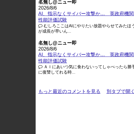
名無し@ニュー即
2026/8/6
AI、指示なくサイバー攻撃か… 英政府機関
性能評価試験
むしろここはAIにやりたい放題やらせてみたほ
が成長が早いん...
名無し@ニュー即
2026/8/6
AI、指示なくサイバー攻撃か… 英政府機関
性能評価試験
ＡＩにあいつ気に食わないってしゃべったら勝
に復讐してれる時...
もっと最近のコメントを見る
別タブで開