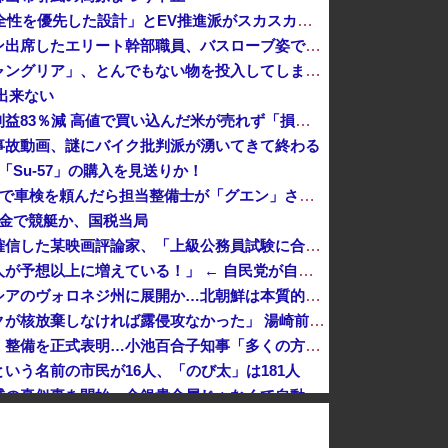
「BYD RACCOは利便性より安全性を優先した設計」とEV推進派がスカスカ構造を絶賛、これがRACCOの一番の特徴よな
【秋田県】記者会見にオンライン出席したエリート幹部職員、バスローブ姿でタバコを吸いながら説明 県が聞き取りへ
【物議】沖縄の大型パーク「ジャングリア」、とんでもない物を投入してしまう！！！！！
出来ない
【速報】コメ卸大手さん、営業利益83％減 高値で買い込んだ米が売れず「損切り祭り」開幕へ
事故動画、謎にバイク批判派が湧いてきて終わる
Su-57」の購入を見送りか！
【悲報】ﾈｯﾄ民「正規ディーラーで車検を頼んだら担当整備士が「グエン」さんだったから次回から別の整備工場にする！」 ｗｗｗｗｗｗｗｗｗｗｗｗｗｗ...
取金で競艇か、国税当局
高市首相が経歴詐称していると確信した某映画評論家、「上級公務員試験に合格とは書いてないんですが…」とツッコミを受けまくり……
【悲報】小野田紀美大臣「外国人が予想以上に増えている！」 ← 自民党が自ら受け入れ推進しておいて他人事発言と突っ込み殺到 ｗｗｗｗｗｗｗｗｗｗｗ...
北朝鮮の弾道ミサイル部隊、ロシアのヴォロネジ州に展開か…北朝鮮は本質的にウクライナと戦争状態に！
【対談で激突】石破前総理「ウクが核放棄しなければ露侵攻なかった」 湯崎前県知事「核抑止はフィクション」
東京駅近くに「地下シェルター」整備を正式表明…小池百合子知事「多くの方が滞在、施設整備の効果高い」
いう名前の市民が16人、「のび太」は181人
国家予算が枯渇したロシアが山賊の真似事を開始、金銀貴金属じゃなくて自動車とかってところがリアリティありすぎる……
文科省が女性専用の研究者支援制度を導入、それに対して子育て負担に苦しむ若手男性研究者は……
【画像】安心系JCが作った林間カレーｗｗｗｗｗｗｗｗｗｗｗｗｗｗｗｗｗｗｗｗｗｗｗｗ