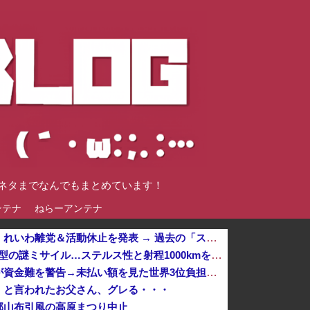
談ネタまでなんでもまとめています！
ンテナ
ねらーアンテナ
【悲報】大石あきこ前衆院議員、れいわ離党＆活動休止を発表 → 過去の「スジを通す」宣言に】「説明責任どうなった？」とツッコミ殺到 ｗｗｗｗｗｗｗ...
飛行開発実験団のF-2戦闘機に大型の謎ミサイル…ステルス性と射程1000kmを誇る「最新鋭の空母キラ
【国連終了危機】国連事務総長が資金難を警告→未払い額を見た世界3位負担の日本側から厳しい声→では誰が払っていないのか言え他
」と言われたお父さん、グレる・・・
郡山布引風の高原まつり中止