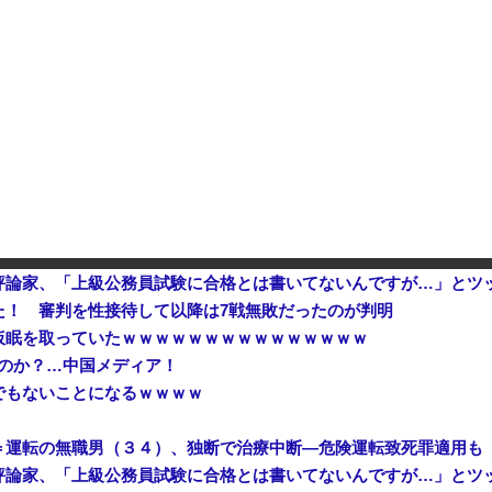
日産e-power、無給油で1980km走行しギネス記録を達成、無駄な発電や送電ロスなくEVよりエコを証明
、流石にキモすぎて炎上
参政党、福岡県議選に30人擁立
評論家、「上級公務員試験に合格とは書いてないんですが…」とツ
た！ 審判を性接待して以降は7戦無敗だったのが判明
仮眠を取っていたｗｗｗｗｗｗｗｗｗｗｗｗｗｗｗ
るのか？…中国メディア！
でもないことになるｗｗｗｗ
＝運転の無職男（３４）、独断で治療中断―危険運転致死罪適用も
評論家、「上級公務員試験に合格とは書いてないんですが…」とツ