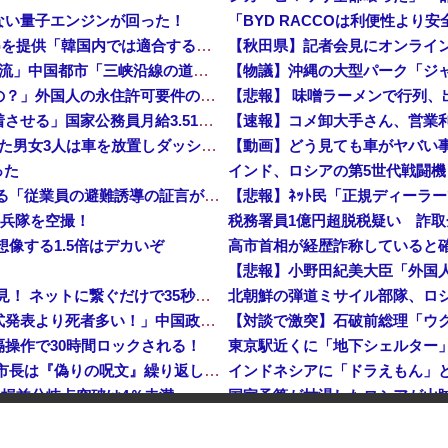
ない量子エンジンが回った！
【速報】 日本赤十字社、韓国に超希少血液Jr(a-)を提供「韓国内では適合する血液を確保できなかった」※今回で4回目
中国「大洪水！」三峡ダム「9門開放！（全力放流」中国都市「三峡沿線の道路水没」中国政府「高速道路封鎖！」中国ダム「緊急放流に合わせて開門（土砂崩れ発生」→
「あきれてモノが言えない」「国を維持できるの？」外国人の永住許可要件の厳格化で在日中国人の本音は？
【悲報】 味噌ラーメンで行列、
高市総理「物価上昇を上回る賃上げを日本に定着させる」国家公務員月給3.51％増へ 地方公務員も追随する見通し
【鹿児島】 突然右折し路面電車と衝突 乗っていた男女3人は車を放置しダッシュで逃走中
【動画】どう見ても車がヤバい
った
インド、ロシアの第5世代戦闘機「
【イオンモール熊本】 一転して話が変わってくる「従業員の避難誘導の証言が複数」イオン側が社内規定に抵触していた疑い
海兵隊を空撮！
税務署員1億円超脱税疑い 詐
像する1.5倍はデカいぞ
【衝撃】 中国製ルーター20機種にバックドア発見！ ネットに繋ぐだけで35秒ごとに中国のサーバーと通信
中国「大洪水！」中国ダム「決壊」地元民「公式発表より死者多い！」中国政府「住民拘束！（安否不明」中国当局「救助隊動画も削除」台風13号「三峡ダム接近中」→
操作で30時間ロックされる！
【平和宣言を非難】 ロシア外務省報道官「広島市長は『偽りの呪文』繰り返している」
インドネシアに「ドラえもん」と
…損益分岐点突破は4％未満
【鹿児島】 突然右折し路面電車と衝突 乗っていた男女3人は車を放置しダッシュで逃走中
月末に