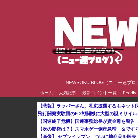
NEWSOKU BLOG（ニュー
ホーム
人気記事
最新コメント一覧
Feedly
【次の覇権は？】スマホゲー倒産急増 🍙です
【画像】 セブンイレブン、ついに神商品を販売