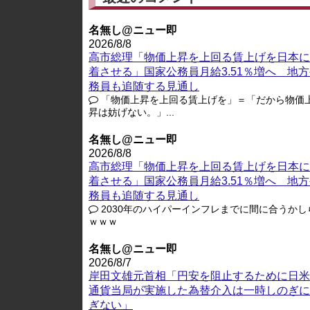
名無し@ニュー即
2026/8/8
高市総理「物価上昇を上回る賃上げを日本に
着させる」国家公務員月給3.51％増へ 地
務員も追随する見通し
「物価上昇を上回る賃上げを」＝「だから物価
昇は妨げない。」...
名無し@ニュー即
2026/8/8
高市総理「物価上昇を上回る賃上げを日本に
着させる」国家公務員月給3.51％増へ 地
務員も追随する見通し
2030年のハイパーインフレまでに間に合うかし
ｗｗｗ
名無し@ニュー即
2026/8/7
岸田文雄元首相「円安を阻止するために日米
通貨当局が実施した為替介入は一時しのぎに
ぎない」