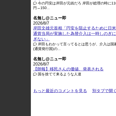
今の円安は岸田が元凶だろ 岸田が総理の時に11
円→150...
名無し@ニュー即
2026/8/7
岸田文雄元首相「円安を阻止するために日米
通貨当局が実施した為替介入は一時しのぎに
ぎない」
岸田もわかって言ってるとは思うが、介入は国
(通貨発行国)の...
名無し@ニュー即
2026/8/7
【朗報】移民さんの価値、発表される
国を捨てて来るような人達
もっと最近のコメントを見る
別タブで開