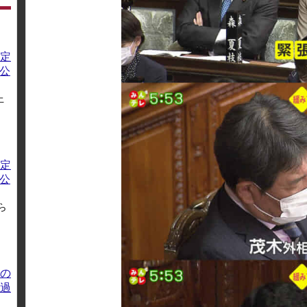
定
方公
上
定
方公
ら
の
過