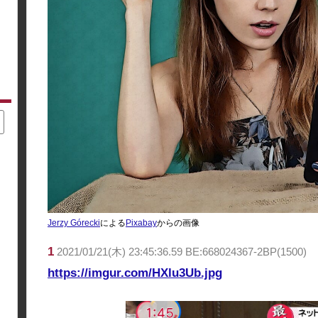
Jerzy Górecki
による
Pixabay
からの画像
1
2021/01/21(木) 23:45:36.59 BE:668024367-2BP(1500)
https://imgur.com/HXlu3Ub.jpg