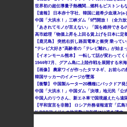
世界初の超伝導量子熱機関…燃料もピストンも
"テレビ大好き"高齢者の「テレビ離れ」が始ま
1944年7月、グアム島に上陸作戦を展開する米
【画像】 農家ワイが作ったタマネギ、お前らの想
韓国サッカーのイメージが墜落
中国人のリウさん、新エネ車で国境越えたら遠隔
K-POPアイドルの約半数が3年後には姿を消す
KDDI、楽天への回線貸し出し終了へ 都市部で9