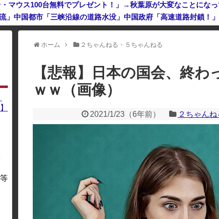
台・マウス100台無料でプレゼント！」→秋葉原が大変なことにな
外国人審判らへ性的接待疑惑→ロンドン五輪は銅メダルはく奪の可
ホーム
２ちゃんねる・５ちゃんねる
利用している場合、一部のコンテンツが表示されなくなったり、サイト全体
【悲報】日本の国会、終わ
ｗｗ（画像）
】
】
2021/1/23
（
6年前
）
２ちゃんね
を
・
等