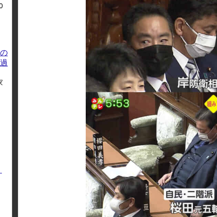
0
の
過
家
く