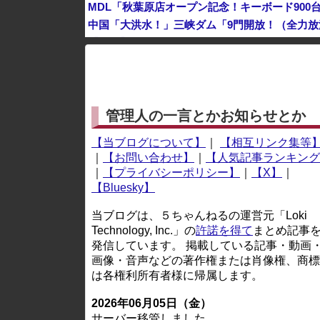
MDL「秋葉原店オープン記念！キーボード900
【速報】 韓国サッカー協会『すでに時効だ』、
※アドブロック等の広告非表示プラグインやアドオンを
管理人の一言とかお知らせとか
【当ブログについて】
｜
【相互リンク集等
｜
【お問い合わせ】
｜
【人気記事ランキング
｜
【プライバシーポリシー】
｜
【X】
｜
【Bluesky】
当ブログは、５ちゃんねるの運営元「Loki
Technology, Inc.」の
許諾を得て
まとめ記事
発信しています。 掲載している記事・動画
画像・音声などの著作権または肖像権、商標
は各権利所有者様に帰属します。
2026年06月05日（金）
サーバー移管しました。