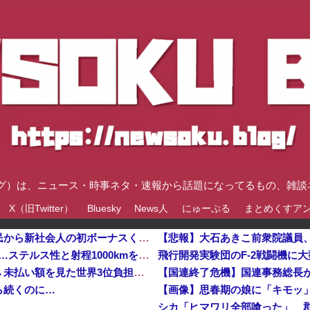
速ブログ）は、ニュース・時事ネタ・速報から話題になってるもの、雑
X（旧Twitter）
Bluesky
News人
にゅーぷる
まとめくすア
【悲報】ラッパーさん、札束披露するもネット民から新社会人の初ボーナスくらいしかないと笑われる
飛行開発実験団のF-2戦闘機に大型の謎ミサイル…ステルス性と射程1000kmを誇る「最新鋭の空母キラ
【国連終了危機】国連事務総長が資金難を警告→未払い額を見た世界3位負担の日本側から厳しい声→では誰が払っていないのか言え他
ら続くのに…
【画像】思春期の娘に「キモッ
シカ「ヒマワリ全部喰った」 