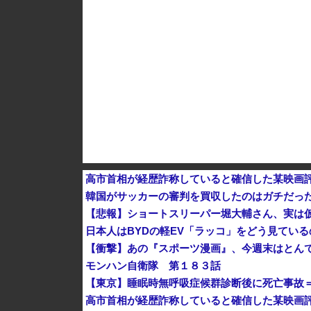
【動画】 広島記念公園を追い出された左翼さん
高市首相が経歴詐称していると確信した某映画
韓国がサッカーの審判を買収したのはガチだっ
【悲報】ショートスリーパー堀大輔さん、実は
日本人はBYDの軽EV「ラッコ」をどう見てい
【衝撃】あの『スポーツ漫画』、今週末はとん
モンハン自衛隊 第１８３話
【東京】睡眠時無呼吸症候群診断後に死亡事故
高市首相が経歴詐称していると確信した某映画