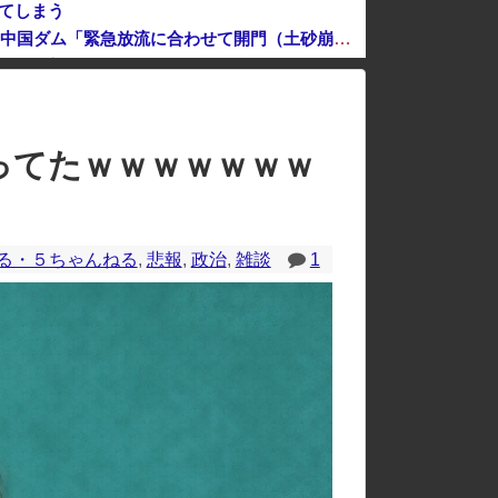
ってしまう
中国「大洪水！」三峡ダム「9門開放！（全力放流」中国都市「三峡沿線の道路水没」中国政府「高速道路封鎖！」中国ダム「緊急放流に合わせて開門（土砂崩れ発生」→
能性「審判の国籍は日本、UAE、イラン」
のレイアウトが崩れたりする場合があります。
ってたｗｗｗｗｗｗｗ
る・５ちゃんねる
,
悲報
,
政治
,
雑談
1