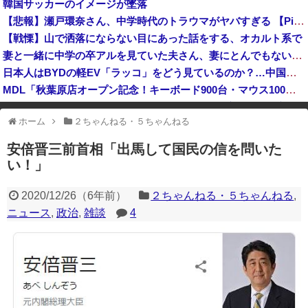
韓国サッカーのイメージが墜落
インドネシアに「ドラえもん」という名前の市民が16人、「のび太」は181人
【悲報】瀬戸環奈さん、中学時代のトラウマがヤバすぎる 【Pickup08083041】
高市総理「物価上昇を上回る賃上げを日本に定着させる」国家公務員月給3.51％増へ 地方公務員も追随する見通し
【戦慄】山で洒落にならない目にあった話をする、オカルト系で
妻と一緒に中学の卒アルを見ていた夫さん、妻にとんでもない秘密をバレて震える・・・
日本人はBYDの軽EV「ラッコ」をどう見ているのか？…中国メディア！
MDL「秋葉原店オープン記念！キーボード900台・マウス100台無料でプレゼント！」→秋葉原が大変なことになってしまう
中国「大洪水！」三峡ダム「9門開放！（全力放流」中国都市「三峡沿線の道路水没」中国政府「高速道路封鎖！」中国ダム「緊急放流に合わせて開門（土砂崩れ発生」→
ホーム
２ちゃんねる・５ちゃんねる
※アドブロック等の広告非表示プラグインやアドオンを利用している場合、
一部のコンテンツが表示されなくなったり、サイト全体のレイアウトが崩れ
安倍晋三前首相「出馬して国民の信を問いた
たりする場合があります。
い！」
2020/12/26
（
6年前
）
２ちゃんねる・５ちゃんねる
,
ニュース
,
政治
,
雑談
4