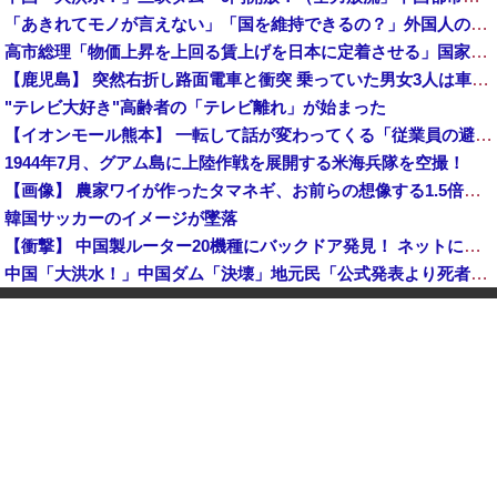
「あきれてモノが言えない」「国を維持できるの？」外国人の永住許可要件の厳格化で在日中国人の本音は？
高市総理「物価上昇を上回る賃上げを日本に定着させる」国家公務員月給3.51％増へ 地方公務員も追随する見通し
【鹿児島】 突然右折し路面電車と衝突 乗っていた男女3人は車を放置しダッシュで逃走中
"テレビ大好き"高齢者の「テレビ離れ」が始まった
【イオンモール熊本】 一転して話が変わってくる「従業員の避難誘導の証言が複数」イオン側が社内規定に抵触していた疑い
1944年7月、グアム島に上陸作戦を展開する米海兵隊を空撮！
【画像】 農家ワイが作ったタマネギ、お前らの想像する1.5倍はデカいぞ
韓国サッカーのイメージが墜落
【衝撃】 中国製ルーター20機種にバックドア発見！ ネットに繋ぐだけで35秒ごとに中国のサーバーと通信
中国「大洪水！」中国ダム「決壊」地元民「公式発表より死者多い！」中国政府「住民拘束！（安否不明」中国当局「救助隊動画も削除」台風13号「三峡ダム接近中」→
中国人のリウさん、新エネ車で国境越えたら遠隔操作で30時間ロックされる！
【平和宣言を非難】 ロシア外務省報道官「広島市長は『偽りの呪文』繰り返している」
K-POPアイドルの約半数が3年後には姿を消す…損益分岐点突破は4％未満
【鹿児島】 突然右折し路面電車と衝突 乗っていた男女3人は車を放置しダッシュで逃走中
KDDI、楽天への回線貸し出し終了へ 都市部で9月末に
日産e-power、無給油で1980km走行しギネス記録を達成、無駄な発電や送電ロスなくEVよりエコを証明