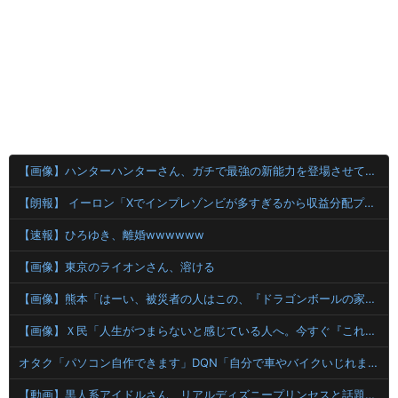
【画像】ハンターハンターさん、ガチで最強の新能力を登場させてしまうｗｗｗｗｗｗｗ
【朗報】 イーロン「Xでインプレゾンビが多すぎるから収益分配プログラムやめるわ」
【速報】ひろゆき、離婚wwwwww
【画像】東京のライオンさん、溶ける
【画像】熊本「はーい、被災者の人はこの、『ドラゴンボールの家』みたいな奴の中で過ごしてねー」
【画像】Ｘ民「人生がつまらないと感じている人へ。今すぐ『これ』をやってください。」6.9万いいね
オタク「パソコン自作できます」DQN「自分で車やバイクいじれます」
【動画】黒人系アイドルさん、リアルディズニープリンセスと話題に 【Pickup08083037】