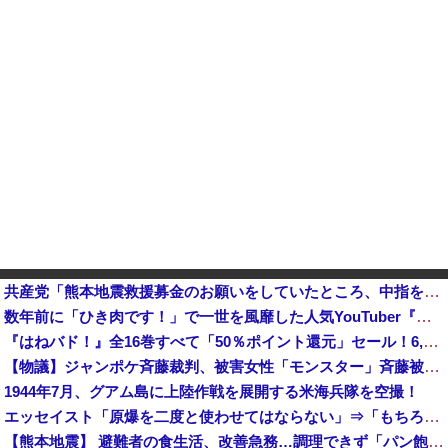
共産党「熊本地震救援募金のお願いをしていたところ、中指を立てられました。嫌がらせ酷い」
数年前に「ひき肉です！」で一世を風靡した人気YouTuber『ちょんまげ小僧』さん、とんでもないことになっていた他
『はねバド！』全16巻すべて「50％ポイント還元」セール！6,336円分返ってくる！作風が途中で激変！かわいい女の子が"怪物"へと変貌していくバ...
【物議】ジャンポケ斉藤裁判、被害女性「モンスター」斉藤被告「同意と思ってた」←これどっちが勝つの？
1944年7月、グアム島に上陸作戦を展開する米海兵隊を空撮！
エッセイスト「原爆を二度と使わせてはならない」⇒「もちろん中国の核も非難する？」⇒「中国の核は綺麗な核！」
【熊本地震】 避難者の食生活、改善急務…調理できず「パン飽き飽き」断水なお３万戸超