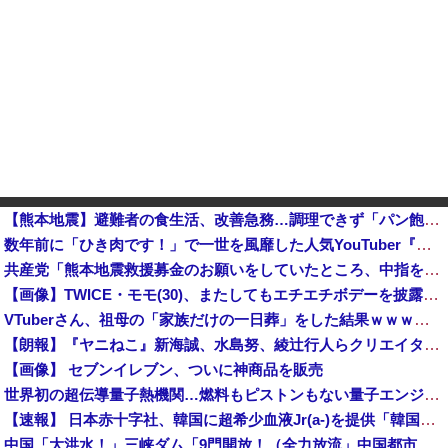
【熊本地震】避難者の食生活、改善急務…調理できず「パン飽き飽き」断水なお３万戸超
数年前に「ひき肉です！」で一世を風靡した人気YouTuber『ちょんまげ小僧』さん、とんでもないことになっていた他
共産党「熊本地震救援募金のお願いをしていたところ、中指を立てられました。嫌がらせ酷い」
【画像】TWICE・モモ(30)、またしてもエチエチボデーを披露wwwwwwwwww
VTuberさん、祖母の「家族だけの一日葬」をした結果ｗｗｗｗｗｗｗ
【朗報】『ヤニねこ』新海誠、水島努、綾辻行人らクリエイターが絶賛ｗｗｗｗｗｗｗｗｗ
【画像】 セブンイレブン、ついに神商品を販売
世界初の超伝導量子熱機関…燃料もピストンもない量子エンジンが回った！
【速報】 日本赤十字社、韓国に超希少血液Jr(a-)を提供「韓国内では適合する血液を確保できなかった」※今回で4回目
中国「大洪水！」三峡ダム「9門開放！（全力放流」中国都市「三峡沿線の道路水没」中国政府「高速道路封鎖！」中国ダム「緊急放流に合わせて開門（土砂崩れ発生」→