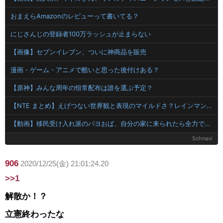
おまえらAmazonのレビューって書いてる？
にじさんじの登録者100万ラッシュが止まらない
【画像】セブンイレブン、ついに神商品を販売
漫画・ゲーム・アニメで酷いと思った後付けある？
【原神】みんな周年の恒常配布は誰を選ぶ予定？
【NTE まとめ】えげつない世界観と表現のマイルドさ？レインマンやアノマリー被害の恐怖を語るスレ
【動画】移民受け入れ派のパヨおば、自分の家に来られたら全力で拒否るｗｗｗｗｗｗｗｗｗｗ
5chnavi
906
2020/12/25(金) 21:01:24.20
>>1
解散か！？
立憲終わったな