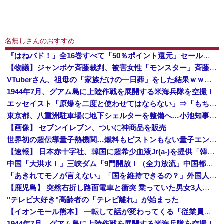
名無しさんのおすすめ
『はねバド！』全16巻すべて「50％ポイント還元」セール！6,336円分返ってくる！作風が途中で激変！かわいい女の子が"怪物"へと変貌していくバ...
【物議】ジャンポケ斉藤裁判、被害女性「モンスター」斉藤被告「同意と思ってた」←これどっちが勝つの？
VTuberさん、祖母の「家族だけの一日葬」をした結果ｗｗｗｗｗｗｗ
1944年7月、グアム島に上陸作戦を展開する米海兵隊を空撮！
エッセイスト「原爆を二度と使わせてはならない」⇒「もちろん中国の核も非難する？」⇒「中国の核は綺麗な核！」
東京都、八重洲駐車場に地下シェルターを整備へ…小池知事「弾道ミサイル攻撃から都民の命と財産守る」！
【画像】 セブンイレブン、ついに神商品を販売
世界初の超伝導量子熱機関…燃料もピストンもない量子エンジンが回った！
【速報】 日本赤十字社、韓国に超希少血液Jr(a-)を提供「韓国内では適合する血液を確保できなかった」※今回で4回目
中国「大洪水！」三峡ダム「9門開放！（全力放流」中国都市「三峡沿線の道路水没」中国政府「高速道路封鎖！」中国ダム「緊急放流に合わせて開門（土砂崩れ発生」→
「あきれてモノが言えない」「国を維持できるの？」外国人の永住許可要件の厳格化で在日中国人の本音は？
【鹿児島】 突然右折し路面電車と衝突 乗っていた男女3人は車を放置しダッシュで逃走中
"テレビ大好き"高齢者の「テレビ離れ」が始まった
【イオンモール熊本】 一転して話が変わってくる「従業員の避難誘導の証言が複数」イオン側が社内規定に抵触していた疑い
1944年7月、グアム島に上陸作戦を展開する米海兵隊を空撮！