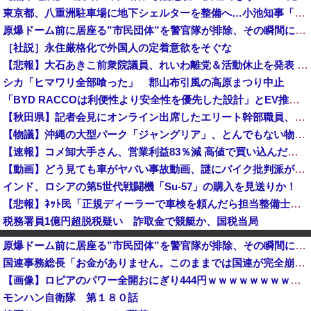
東京都、八重洲駐車場に地下シェルターを整備へ…小池知事「弾道ミサイル攻撃から都民の命と財産守る」！
原爆ドーム前に居座る”市民団体”を警官隊が排除、その瞬間に周囲で見守っていた観客たちが……
［社説］永住厳格化で外国人の定着意欲をそぐな
【悲報】大石あきこ前衆院議員、れいわ離党＆活動休止を発表 → 過去の「スジを通す」宣言に】「説明責任どうなった？」とツッコミ殺到 ｗｗｗｗｗｗｗ...
シカ「ヒマワリ全部喰った」 郡山布引風の高原まつり中止
「BYD RACCOは利便性より安全性を優先した設計」とEV推進派がスカスカ構造を絶賛、これがRACCOの一番の特徴よな
【秋田県】記者会見にオンライン出席したエリート幹部職員、バスローブ姿でタバコを吸いながら説明 県が聞き取りへ
【物議】沖縄の大型パーク「ジャングリア」、とんでもない物を投入してしまう！！！！！
【速報】コメ卸大手さん、営業利益83％減 高値で買い込んだ米が売れず「損切り祭り」開幕へ
【動画】どう見ても車がヤバい事故動画、謎にバイク批判派が湧いてきて終わる
インド、ロシアの第5世代戦闘機「Su-57」の購入を見送りか！
【悲報】ﾈｯﾄ民「正規ディーラーで車検を頼んだら担当整備士が「グエン」さんだったから次回から別の整備工場にする！」 ｗｗｗｗｗｗｗｗｗｗｗｗｗｗ...
税務署員1億円超脱税疑い 詐取金で競艇か、国税当局
高市首相が経歴詐称していると確信した某映画評論家、「上級公務員試験に合格とは書いてないんですが…」とツッコミを受けまくり……
原爆ドーム前に居座る”市民団体”を警官隊が排除、その瞬間に周囲で見守っていた観客たちが……
【悲報】小野田紀美大臣「外国人が予想以上に増えている！」 ← 自民党が自ら受け入れ推進しておいて他人事発言と突っ込み殺到 ｗｗｗｗｗｗｗｗｗｗｗ...
国連事務総長「お金がありません。このままでは国連が完全崩壊します。助けて下さい」
北朝鮮の弾道ミサイル部隊、ロシアのヴォロネジ州に展開か…北朝鮮は本質的にウクライナと戦争状態に！
【画像】ロピアのパワー全開おにぎり444円ｗｗｗｗｗｗｗｗｗｗｗｗ
【対談で激突】石破前総理「ウクが核放棄しなければ露侵攻なかった」 湯崎前県知事「核抑止はフィクション」
モンハン自衛隊 第１８０話
東京駅近くに「地下シェルター」整備を正式表明…小池百合子知事「多くの方が滞在、施設整備の効果高い」