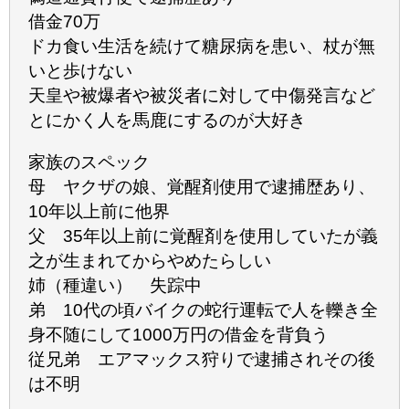
借金70万
ドカ食い生活を続けて糖尿病を患い、杖が無
いと歩けない
天皇や被爆者や被災者に対して中傷発言など
とにかく人を馬鹿にするのが大好き
家族のスペック
母 ヤクザの娘、覚醒剤使用で逮捕歴あり、
10年以上前に他界
父 35年以上前に覚醒剤を使用していたが義
之が生まれてからやめたらしい
姉（種違い） 失踪中
弟 10代の頃バイクの蛇行運転で人を轢き全
身不随にして1000万円の借金を背負う
従兄弟 エアマックス狩りで逮捕されその後
は不明