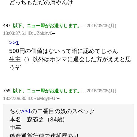
どっちもただの屑やんけ
497:
以下、ニュー即がお送りします。
–
2016/09/05(月)
13:03:37.61 ID:UZolditv0
–
>>1
500円の価値はないって暗に認めてじゃん
生主（）以外はホンマに退会した方がええと思
うぞ
759:
以下、ニュー即がお送りします。
–
2016/09/05(月)
13:22:08.30 ID:R6MqyIFUr
–
ちな
>>1
の二番目の奴のスペック
本名 森義之（34歳)
中卒
偽造通貨行使で逮捕歴あり