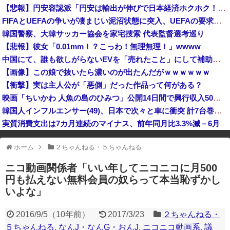
歴代最多得票記録でトップ当選の河合ゆうすけ市議、埼玉知事選（来年８月）に立候補表明！「埼玉県の外国人問題を解決するには、知事選で保守の政治家が立...
【悲報】円安容認派「円安は輸出が伸びで日本経済ホクホク！」⇒ 世界に売る物が無さすぎて輸出額で韓国に惨敗・・・
FIFAとUEFAの争いが凄まじい泥沼状態に突入、UEFAの要求を呑んだFIFAだったがUEFA側は強硬姿勢を崩さず……
イオンモール熊本の爆発「配管が損傷しガス漏れ、着火した可能性」福岡酸素、経産省に報告
【衝撃】若者達「株取引をゲーム感覚にしたろ！」→結果
韓国警察、大韓サッカー協会を家宅捜索 代表監督選考巡り
【悲報】彼女「0.01mm！？こっわ！無理無理！」wwww
消費税減税に反旗…小渕優子氏の主張に「さっさと離党すればいいのに」SNSで逆風…父親から続く「消費税の系譜」とは [8/7]
平和活動家がいなくなると平和 [8/7]
中国にて、誰も欲しがらないEVを「売れたこと」にして補助金を騙し取る事案が横行。販売実績水増し [8/7]
【画像】この娘で抜いたら濃いのが出たんだがｗｗｗｗｗｗ
岸田文雄元首相「円安を阻止するために日米の通貨当局が実施した為替介入は一時しのぎに過ぎない」
【衝撃】実は主人公が「悪側」だった作品って何がある？
映画「ちいかわ 人魚の島のひみつ」公開14日間で興行収入50億円突破 最終興収102.8億円の「シン・エヴァ」に並ぶペース
韓国人インフルエンサー(49)、日本で次々と車に衝突 計7台巻き込み 八王子
実質消費支出は7カ月連続のマイナス、前年同月比3.3%減－6月
※アドブロック等の広告非表示プラグインやアドオンを利用している場合、
ホーム
２ちゃんねる・５ちゃんねる
一部のコンテンツが表示されなくなったり、サイト全体のレイアウトが崩れ
たりする場合があります。
ニコ動画関係者「いい年してニコニコに月500
円も払えない無料会員の奴らって本当恥ずかし
いよな」
2016/9/5
（
10年前
）
2017/3/23
２ちゃんねる・
５ちゃんねる
,
なんJ・なんG・おんJ
,
ニコニコ動画系
,
議