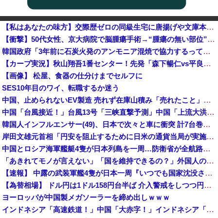
【私はあなたの味方】交際歴ゼロの同級生宅に唐揚げや文庫本を20回以上届けた24歳女を逮捕
【衝撃】50代女性、京大病院で脳腫瘍手術→“腫瘍の無い部位”を摘出 2度「腫瘍ではない」と出るも続行
韓国政府「3年前に石炭火発のアンモニア混焼で協力するっていったけどあれ取りやめな。政権変わったし」……韓国とまともな協力ができない理由、これなんですよね
【カープ実況】秋山翔吾1番センター！先発「森下暢仁vs平良拳太郎」【広島-DeNA/横浜スタジアム】他
【画像】 松屋、食器の仕分けまでセルフに
SES10年目のワイ、転職するか迷う
中国、止められないEV製造 売れず在庫山積み「売れたこと」にして補助金を騙し取る事案を思いつきが横行
中国「台風接近！」台風13号「三峡直撃予測」中国「上流大洪水！（三峡上流」中国都市「8/5の映像（動画」三峡ダム「緊急放流（決壊危機」中国「下流大水害（震え声」→
韓国人インフルエンサー(49)、日本で次々と車に衝突 計7台巻き込み 八王子
岸田文雄元首相「円安を阻止するために日米の通貨当局が実施した為替介入は一時しのぎに過ぎない」
中国とロシア海軍艦艇4隻が日本列島を一周…防衛省が全航路を公開！
「あきれてモノが言えない」「国を維持できるの？」外国人の永住許可要件の厳格化で在日中国人の本音は？
【速報】 中露の武装軍艦4隻が日本一周『いつでも国家沈没させられるぞ』
【為替相場】 ドル円は1ドル158円台半ば 介入警戒をしつつ円売りが続行
ヨーロッパが中国製メガソーラーを締め出しｗｗｗ
インドネシア「高速鉄道！」中国「大赤字！」インドネシア「運営会社の株式購入！（負債対策」中国「はい（巨額負債」インドネシア「700km延伸計画！（実質中止」→