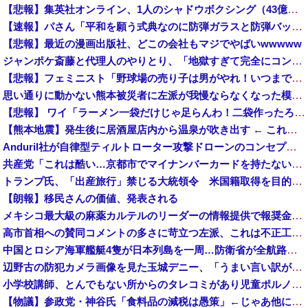
【悲報】集英社オンライン、1人のシャドウボクシング（43億注文）によって長期間業務を妨害され続けていた模様・・・
【速報】パさん「平和を願う式典なのに防弾ガラスと防弾バッグSP」安倍元首相の悲劇や石破前首相も同環境だったことは忘れる
【悲報】最近の漫画出版社、どこの会社もマジでやばいwwwww
ジャンポケ斎藤と代理人のやりとり、「地獄すぎて完全にコントになってる……」と衝撃を受ける人が続出中
【悲報】フェミニスト「野球場の売り子は男がやれ！いつまで女性を奴隷扱いする気だ」
思い通りに動かない熊本被災者に左派が我慢ならなくなった模様、避難所で苦しむ被災者に対して……
【悲報】 ワイ「ラーメン一袋だけじゃ足らんわ！二袋作ったろ！」→結果ｗｗｗ
【熊本地震】発生後に居酒屋店内から温泉が吹き出す ← これ前触れじゃね？
Anduril社が自律型ティルトローター攻撃ドローンのコンセプトで衝撃を与える！
共産党「これは酷い…京都市でマイナンバーカードを持たない29万人がポイント給付事業から排除された」
トランプ氏、「出産旅行」禁じる大統領令 米国籍取得を目的とした中国人らの渡米を問題視
【朗報】移民さんの価値、発表される
メキシコ最大級の麻薬カルテルのリーダーの情報提供で報奨金約39億円！
高市首相への賛同コメントの多さに苛立つ左派、これは不正工作に違いない！と確信してしまった結果……
中国とロシア海軍艦艇4隻が日本列島を一周…防衛省が全航路を公開！
辺野古の防犯カメラ画像を見た玉城デニー、「うまい言い訳が思いつかなかったからそれかよ」と有権者を呆れさせるコメントを……
小学校講師、とんでもない所からのタレコミがあり児童ポルノ禁止法違反で逮捕
【物議】参政党・神谷氏「食料品の減税は愚策」←じゃあ他にどんな経済対策があるんだよ？