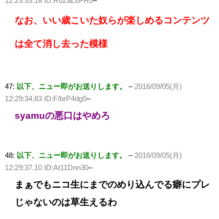
12:29:33.18 ID:R0ZaLsPR0
–
なお、いい歳こいた奴らが楽しめるコンテンツ
は全て消し去った模様
47:
以下、ニュー即がお送りします。
–
2016/09/05(月)
12:29:34.83 ID:F/brP4dg0
–
syamuの悪口はやめろ
48:
以下、ニュー即がお送りします。
–
2016/09/05(月)
12:29:37.10 ID:At11Dnn30
–
まぁでもニコ生にまでのめり込んでる癖にプレ
じゃないのは草生えるわ