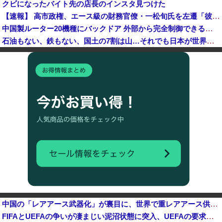
クビになったバイト先の店長のインスタ見つけた
【速報】 高市政権、エース級の財務官僚・一松旬氏を左遷「彼は協力的でなかった」財務省の言いなりではないことが判明
中国製ルーター20機種にバックドア 外部から完全制御できる機能が仕込まれていた
石油もない、鉄もない、国土の7割は山…それでも日本が世界屈指の経済大国になれた「勤勉さ」以外の勝因！
日本が長距離巡航ミサイルの試験発射に成功！北朝鮮が激怒「日本が戦争国家になろうとしている」「絶対に傍観しない、必ず後悔させる」
アメリカ・ミシガン州の民主党予備選挙 イスラム教徒の“急進左派”候補が勝利確実に⋯トランプ氏は批判
日本「熊本地震」ハビタ「従業員2人亡くなる」営業部長「イオンのスタッフに制止されなかった」日本「部長が連絡後の店員行動を証言（謎」イオン「再入館可能の事実ない」→
K-POPアイドルの約半数が3年後には姿を消す…損益分岐点突破は4％未満
ついに国産ヒューマノイド登場、人手不足深刻化の医療・製造現場などでの活用想定！
【衝撃】 中国製ルーター20機種にバックドア発見！ ネットに繋ぐだけで35秒ごとに中国のサーバーと通信
中国の「レアアース武器化」が裏目に、世界で重レアアース供給網の構築が加速－米メディア [8/6]
FIFAとUEFAの争いが凄まじい泥沼状態に突入、UEFAの要求を呑んだFIFAだったがUEFA側は強硬姿勢を崩さず……