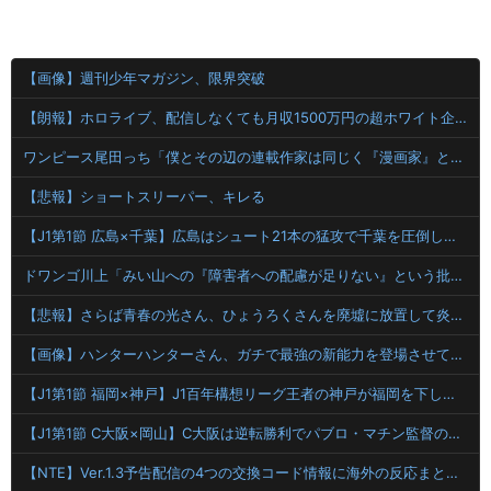
【画像】週刊少年マガジン、限界突破
【朗報】ホロライブ、配信しなくても月収1500万円の超ホワイト企業だった
ワンピース尾田っち「僕とその辺の連載作家は同じく『漫画家』と呼ばれるけど、それが不満で。」
【悲報】ショートスリーパー、キレる
【J1第1節 広島×千葉】広島はシュート21本の猛攻で千葉を圧倒しホーム開幕戦を飾る！海外から復帰の川村がいきなりゴール
ドワンゴ川上「みい山への『障害者への配慮が足りない』という批判は害悪。障害者に関わると損をするのは事実。」
【悲報】さらば青春の光さん、ひょうろくさんを廃墟に放置して炎上ｗｗｗｗ
【画像】ハンターハンターさん、ガチで最強の新能力を登場させてしまうｗｗｗｗｗｗｗ
【J1第1節 福岡×神戸】J1百年構想リーグ王者の神戸が福岡を下し白星発進！エース大迫が決勝ゴール
【J1第1節 C大阪×岡山】C大阪は逆転勝利でパブロ・マチン監督の初陣飾る！ソロモン＆横山は百年構想リーグ岡山戦に続くゴール
【NTE】Ver.1.3予告配信の4つの交換コード情報に海外の反応まとめ！