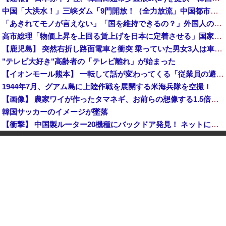
中国「大洪水！」三峡ダム「9門開放！（全力放流」中国都市「三峡沿線の道路水没」中国政府「高速道路封鎖！」中国ダム「緊急放流に合わせて開門（土砂崩れ発生」→
「あきれてモノが言えない」「国を維持できるの？」外国人の永住許可要件の厳格化で在日中国人の本音は？
高市総理「物価上昇を上回る賃上げを日本に定着させる」国家公務員月給3.51％増へ 地方公務員も追随する見通し
【鹿児島】 突然右折し路面電車と衝突 乗っていた男女3人は車を放置しダッシュで逃走中
"テレビ大好き"高齢者の「テレビ離れ」が始まった
【イオンモール熊本】 一転して話が変わってくる「従業員の避難誘導の証言が複数」イオン側が社内規定に抵触していた疑い
1944年7月、グアム島に上陸作戦を展開する米海兵隊を空撮！
【画像】 農家ワイが作ったタマネギ、お前らの想像する1.5倍はデカいぞ
韓国サッカーのイメージが墜落
【衝撃】 中国製ルーター20機種にバックドア発見！ ネットに繋ぐだけで35秒ごとに中国のサーバーと通信
中国「大洪水！」中国ダム「決壊」地元民「公式発表より死者多い！」中国政府「住民拘束！（安否不明」中国当局「救助隊動画も削除」台風13号「三峡ダム接近中」→
中国人のリウさん、新エネ車で国境越えたら遠隔操作で30時間ロックされる！
【平和宣言を非難】 ロシア外務省報道官「広島市長は『偽りの呪文』繰り返している」
K-POPアイドルの約半数が3年後には姿を消す…損益分岐点突破は4％未満
【鹿児島】 突然右折し路面電車と衝突 乗っていた男女3人は車を放置しダッシュで逃走中