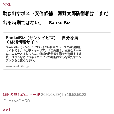
>>1
動き出すポスト安倍候補 河野太郎防衛相は「まだ
出る時期ではない」 – SankeiBiz
SankeiBiz（サンケイビズ）：自分を磨
く経済情報サイト
SankeiBiz（サンケイビズ）は産経新聞グループの経済情報
サイトです。「仕事・キャリア」「自分磨き」を主なテーマ
に、ニュースはもちろん、気鋭の経営者や識者が執筆する連
載・コラムなどビジネスパーソンの知的好奇心を満たすコン
テンツをご覧ください。
www.sankeibiz.jp
159
名無しのニュー即
2020/08/29(土) 16:58:50.23
ID:ImsVcQmR0
>>1