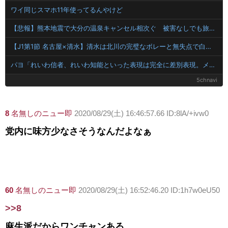
ワイ同じスマホ11年使ってるんやけど
【悲報】熊本地震で大分の温泉キャンセル相次ぐ 被害なしでも旅行先変更
【J1第1節 名古屋×清水】清水は北川の完璧なボレーと無失点で白星スタート！ホーム公式戦での対名古屋戦の連敗を7で止める
パヨ「れいわ信者、れいわ知能といった表現は完全に差別表現。メディアは放送禁止用語に指定するべき」
5chnavi
8
名無しのニュー即
2020/08/29(土) 16:46:57.66 ID:8lA/+ivw0
党内に味方少なさそうなんだよなぁ
60
名無しのニュー即
2020/08/29(土) 16:52:46.20 ID:1h7w0eU50
>>8
麻生派だからワンチャンある