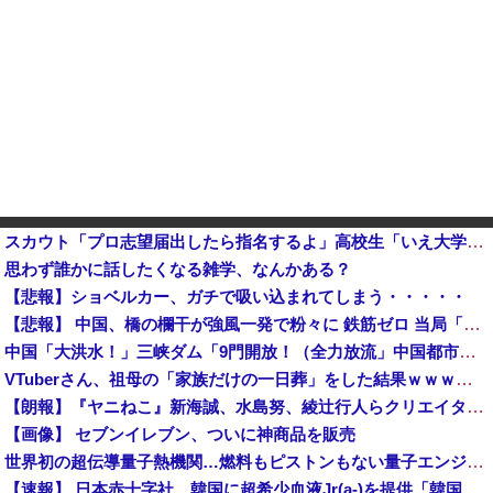
スカウト「プロ志望届出したら指名するよ」高校生「いえ大学か社会人に行きます」これ他
思わず誰かに話したくなる雑学、なんかある？
【悲報】ショベルカー、ガチで吸い込まれてしまう・・・・・
【悲報】 中国、橋の欄干が強風一発で粉々に 鉄筋ゼロ 当局「接着剤でくっつけただけ」「正常で、品質問題はない」
中国「大洪水！」三峡ダム「9門開放！（全力放流」中国都市「三峡沿線の道路水没」中国政府「高速道路封鎖！」中国ダム「緊急放流に合わせて開門（土砂崩れ発生」→
VTuberさん、祖母の「家族だけの一日葬」をした結果ｗｗｗｗｗｗｗ
【朗報】『ヤニねこ』新海誠、水島努、綾辻行人らクリエイターが絶賛ｗｗｗｗｗｗｗｗｗ
【画像】 セブンイレブン、ついに神商品を販売
世界初の超伝導量子熱機関…燃料もピストンもない量子エンジンが回った！
【速報】 日本赤十字社、韓国に超希少血液Jr(a-)を提供「韓国内では適合する血液を確保できなかった」※今回で4回目