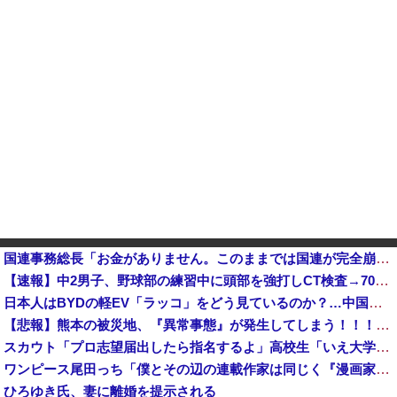
国連事務総長「お金がありません。このままでは国連が完全崩壊します。助けて下さい」
【速報】中2男子、野球部の練習中に頭部を強打しCT検査→70代医師「問題ないです」→中学生死亡「他人のCT画像みてました」
日本人はBYDの軽EV「ラッコ」をどう見ているのか？…中国メディア！
【悲報】熊本の被災地、『異常事態』が発生してしまう！！！！！！！！
スカウト「プロ志望届出したら指名するよ」高校生「いえ大学か社会人に行きます」これ他
ワンピース尾田っち「僕とその辺の連載作家は同じく『漫画家』と呼ばれるけど、それが不満で。」
ひろゆき氏、妻に離婚を提示される