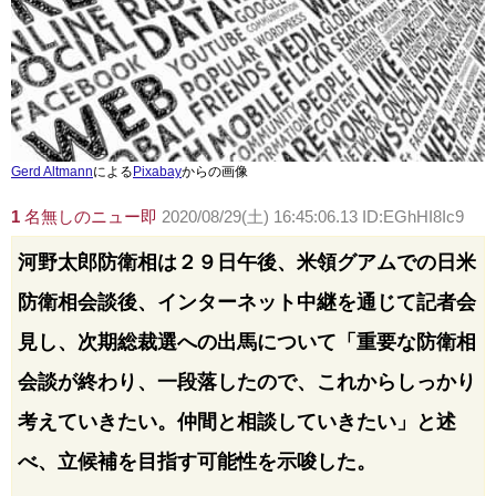
Gerd Altmann
による
Pixabay
からの画像
1
名無しのニュー即
2020/08/29(土) 16:45:06.13 ID:EGhHI8Ic9
河野太郎防衛相は２９日午後、米領グアムでの日米
防衛相会談後、インターネット中継を通じて記者会
見し、次期総裁選への出馬について「重要な防衛相
会談が終わり、一段落したので、これからしっかり
考えていきたい。仲間と相談していきたい」と述
べ、立候補を目指す可能性を示唆した。