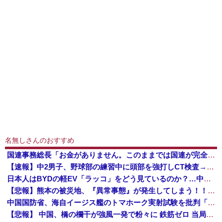
名無しさんのおすすめ
国連事務総長「お金がありません。このままでは国連が完全崩壊します。助けて下さい」
【速報】中2男子、野球部の練習中に頭部を強打しCT検査→70代医師「問題ないです」→中学生死亡「他人のCT画像みてました」
日本人はBYDの軽EV「ラッコ」をどう見ているのか？…中国メディア！
【悲報】熊本の被災地、『異常事態』が発生してしまう！！！！！！！！
中国国防省、海自イージス艦のトマホーク実射試験を批判「国際社会は新型軍国主義を団結して阻止を」！
【悲報】 中国、橋の欄干が強風一発で粉々に 鉄筋ゼロ 当局「接着剤でくっつけただけ」「正常で、品質問題はない」