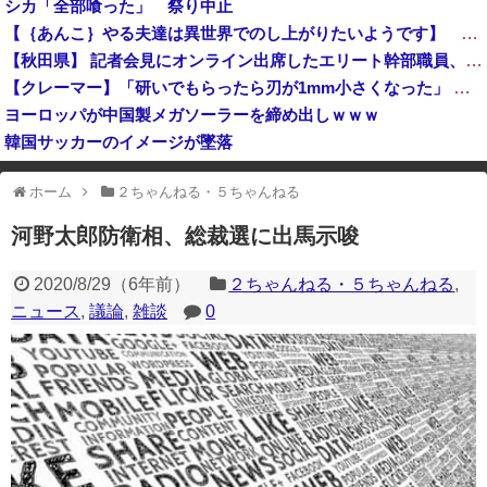
シカ「全部喰った」 祭り中止
東京都、八重洲駐車場に地下シェルターを整備へ…小池知事「弾道ミサイル攻撃から都民の命と財産守る」！
【｛あんこ｝やる夫達は異世界でのし上がりたいようです】 【第６４話：最強対決】
原爆ドーム前に居座る”市民団体”を警官隊が排除、その瞬間に周囲で見守っていた観客たちが……
【秋田県】 記者会見にオンライン出席したエリート幹部職員、バスローブ姿でタバコを吸いながら説明 県が聞き取りへ
高市総理「物価上昇を上回る賃上げを日本に定着させる」国家公務員月給3.51％増へ 地方公務員も追随する見通し
【クレーマー】「研いでもらったら刃が1mm小さくなった」 刃物店「刃の欠けを直して研ぎ上げる以上、物理的に鉄が削れてサイズが変わるのは当たり前なんですが…」
ヨーロッパが中国製メガソーラーを締め出しｗｗｗ
韓国サッカーのイメージが墜落
日本人はBYDの軽EV「ラッコ」をどう見ているのか？…中国メディア！
ホーム
２ちゃんねる・５ちゃんねる
※アドブロック等の広告非表示プラグインやアドオンを利用している場合、
一部のコンテンツが表示されなくなったり、サイト全体のレイアウトが崩れ
河野太郎防衛相、総裁選に出馬示唆
たりする場合があります。
2020/8/29
（
6年前
）
２ちゃんねる・５ちゃんねる
,
ニュース
,
議論
,
雑談
0