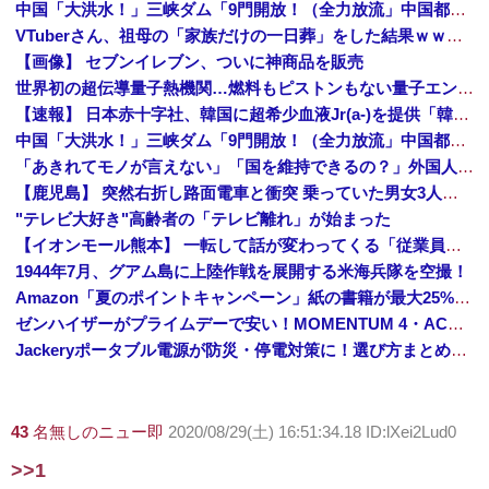
中国「大洪水！」三峡ダム「9門開放！（全力放流」中国都市「三峡沿線の道路水没」中国政府「高速道路封鎖！」中国ダム「緊急放流に合わせて開門（土砂崩れ発生」→
VTuberさん、祖母の「家族だけの一日葬」をした結果ｗｗｗｗｗｗｗ
【画像】 セブンイレブン、ついに神商品を販売
世界初の超伝導量子熱機関…燃料もピストンもない量子エンジンが回った！
【速報】 日本赤十字社、韓国に超希少血液Jr(a-)を提供「韓国内では適合する血液を確保できなかった」※今回で4回目
中国「大洪水！」三峡ダム「9門開放！（全力放流」中国都市「三峡沿線の道路水没」中国政府「高速道路封鎖！」中国ダム「緊急放流に合わせて開門（土砂崩れ発生」→
「あきれてモノが言えない」「国を維持できるの？」外国人の永住許可要件の厳格化で在日中国人の本音は？
【鹿児島】 突然右折し路面電車と衝突 乗っていた男女3人は車を放置しダッシュで逃走中
"テレビ大好き"高齢者の「テレビ離れ」が始まった
【イオンモール熊本】 一転して話が変わってくる「従業員の避難誘導の証言が複数」イオン側が社内規定に抵触していた疑い
1944年7月、グアム島に上陸作戦を展開する米海兵隊を空撮！
Amazon「夏のポイントキャンペーン」紙の書籍が最大25%ポイント還元 対象と条件を整理（2026年7月）
ゼンハイザーがプライムデーで安い！MOMENTUM 4・ACCENTUMなど対象モデルまとめ！
Jackeryポータブル電源が防災・停電対策に！選び方まとめ【プライムデー最終日】
43
名無しのニュー即
2020/08/29(土) 16:51:34.18 ID:lXei2Lud0
>>1