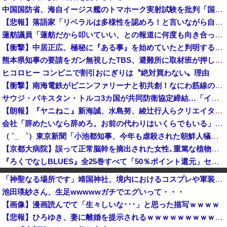
中国国防省、海自イージス艦のトマホーク実射試験を批判「国際社会は新型軍国主義を団結して阻止を」！
【悲報】落語家「リベラルは多様性を認めろ！と言いながら自分達と違う意見には執拗に攻撃してくる！」ｗｗｗｗｗｗｗｗｗｗｗｗｗｗ
蓮舫議員「蓮舫だから叩いていい、との報道に何度も向き合ってきました。悔しくても」
【衝撃】中居正広、極秘に『ある事』を始めていたと判明する・・・
熊本県知事の要請をガン無視したTBS、避難所に取材班が押し入ってプライバシーに全く配慮しない報道を……
ヒコロヒー コンビニで割引おにぎりは〝絶対買わない〟理由
【衝撃】南海電鉄がピニンファリーナと初共創！なにわ筋線の新型特急が凄そう
サウジ・パキスタン・トルコ3カ国が共同防衛協定締結…「イスラム版NATO」指摘も！
【朗報】『ヤニねこ』新海誠、水島努、綾辻行人らクリエイターが絶賛ｗｗｗｗｗｗｗｗｗ
会社「辞めたいなら辞めろ。お前の代わりはいくらでもいる」→結果ｗｗｗｗｗｗｗｗｗ
（ ´_ゝ`）東京新聞「小池都知事、今年も虐殺された朝鮮人犠牲者らを追悼文を送付しない意向。10年連続」
【京都大病院】誤って正常脳幹を摘出された女性､重篤な植物状態だが意識は正常で何かを思考していると判明
『ろくでなしBLUES』全25巻すべて「50％ポイント還元」セール！8,930円分返ってくる！全42巻分収録の文庫版！ヤンキー漫画の頂点！ジャン...
「私達が原爆ドーム前をあけ渡せば核戦争が始まってしまう」と訴える市民団体、それを聞いた被爆3世の人が……
「神聖なる場所です」靖国神社、境内におけるコスプレや軍装の禁止を発表
『はねバド！』全16巻すべて「50％ポイント還元」セール！6,336円分返ってくる！作風が途中で激変！かわいい女の子が"怪物"へと変貌していくバ...
池田瑛紗さん、生足wwwwwガチでエグいって・・・
【物議】ジャンポケ斉藤裁判、被害女性「モンスター」斉藤被告「同意と思ってた」←これどっちが勝つの？
【画像】漫画読んでて「生々しいな･･･」と思った描写ｗｗｗｗ
1944年7月、グアム島に上陸作戦を展開する米海兵隊を空撮！
【悲報】ひろゆき、妻に離婚を提示されるｗｗｗｗｗｗｗｗｗｗｗｗｗｗｗｗ
エッセイスト「原爆を二度と使わせてはならない」⇒「もちろん中国の核も非難する？」⇒「中国の核は綺麗な核！」