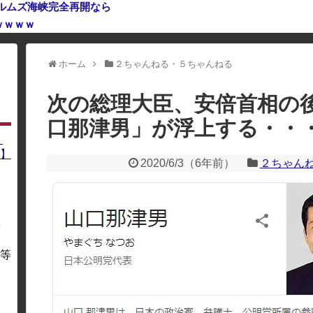
ルムズ海峡完全再開なら
ｗｗｗｗ
利用している場合、一部のコンテンツが表示されなくなったり、サイト全体
ホーム
２ちゃんねる・５ちゃんねる
次の総理大臣、安倍首相の
口那津男」が浮上する・・
】
】
2020/6/3
（
6年前
）
２ちゃん
を
・
等