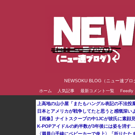
NEWSOKU BLOG（ニュー
ホーム
人気記事
最新コメント一覧
Feedly
日本とアメリカが戦争してたと思うと感慨深い
K-POPアイドルの約半数が3年後には姿を消す