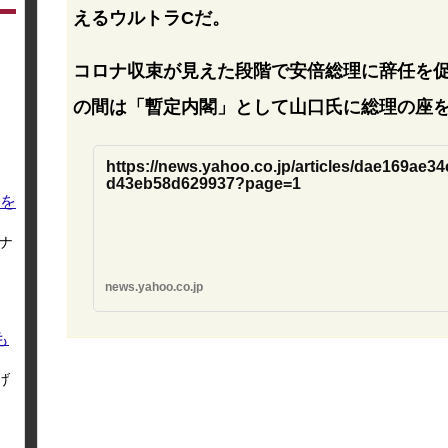
えるウルトラCだ。
コロナ収束が見えた段階で安倍総理に辞任を
の間は「暫定内閣」として山口氏に総理の座
https://news.yahoo.co.jp/articles/dae169ae
d43eb58d629937?page=1
を
ナ
news.yahoo.co.jp
も
げ