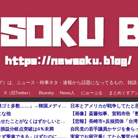
速ブログ）は、ニュース・時事ネタ・速報から話題になってるもの、雑
X（旧Twitter）
Bluesky
News人
にゅーぷる
まとめくすア
上高地の山小屋「またもハングル表記の不法投棄ゴミ多数……」→韓国メディア「ハングルの書かれた指定ゴミ袋にキムチが入っていたとしても、捨てたのは韓国人とはかぎらない！」……せ、せやな
日本とアメリカが戦争してたと
よな他
【画像】ナイトスクープの中1JCが彼氏に素顔見せたことがなくはずかしいという依頼ｗｗｗｗ
【悲報】長崎市+反核団体「台
…損益分岐点突破は4％未満
〈満員山手線にベビーカーで炎上〉「折りたたまず乗車できる」はずなのに…JR東日本が示した見解