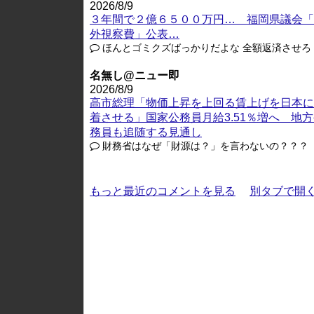
2026/8/9
３年間で２億６５００万円… 福岡県議会「
外視察費」公表…
ほんとゴミクズばっかりだよな 全額返済させろ
名無し@ニュー即
2026/8/9
高市総理「物価上昇を上回る賃上げを日本に
着させる」国家公務員月給3.51％増へ 地
務員も追随する見通し
財務省はなぜ「財源は？」を言わないの？？？
もっと最近のコメントを見る
別タブで開