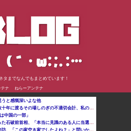
談ネタまでなんでもまとめています！
ンテナ
ねらーアンテナ
思うと感慨深いよな他
【画像】斎藤知事、宣戦布告「数十年に渡るその場しのぎの不適切会計、私の代でケリをつける」
湾は中国の一部」
自民党の若手議員かヤジを食らった石破前首相、「本当に見識のある人に当選期数の若い人がやじるなんて」と不満たらたらな様子を見せて……
実家でお留守番してたら警官が来訪、「この家空き家でしたよね？」と問いかけてくるが実際は30年ほど住んでおり……