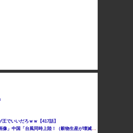
米上院が対ロ制裁法案を可決、ロシア産原油・天然ガス輸入上位国に最大100％関税…日本は除外の可能性！
【サンモニ】膳場貴子「非常に厳しい」外国人の永住許可の厳格化にヘイトがより進む方向になると…
6千万円の韓国大統領の車を「安全」と絶賛した某メディア、高市首相の3千万円の車に対しては……
【悲報】関東信越国税局・竜ケ崎税務署の職員、約1億3600万円を脱税してしまう…
」
王でいいだろｗｗ【417話】
中国「大豪雨！」三峡ダム「基礎部分破損」中国「全力放流！」台風13号「中国上陸予測」台風15号「中国接近（画像」中国「台風同時上陸！（穀物生産が壊滅危機」→