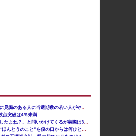
自民党の若手議員かヤジを食らった石破前首相、「本当に見識のある人に当選期数の若い人がやじるなんて」と不満たらたらな様子を見せて……
岐点突破は4％未満
実家でお留守番してたら警官が来訪、「この家空き家でしたよね？」と問いかけてくるが実際は30年ほど住んでおり……
佐藤二朗さん、言葉にできない悔しさを感じる・・・「“ほんとうのこと”を僕の口からは何ひとつ言えなくて」