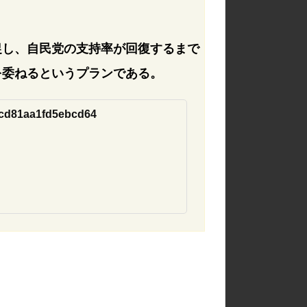
促し、自民党の支持率が回復するまで
を委ねるというプランである。
34cd81aa1fd5ebcd64