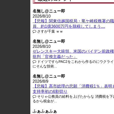
名無し@ニュー即
2026/8/10
【悲報】関東信越国税局・竜ケ崎税務署の職
員、約1億3600万円を脱税してしまう…
さすが千葉 ｗｗ
名無し@ニュー即
2026/8/10
ゼレンスキー大統領、米国のバイデン前政権
批判「官僚主義だった」
ドイツですらPAC2をこれから作るのにウクライ
にそんな技術...
名無し@ニュー即
2026/8/9
【悲報】高市総理の悲願「消費税1％」表明
支持率初の6割切り
そりゃ公務員の給料を上げたからな 消費税を下
るから税金が...
ふぁふぁふぁ