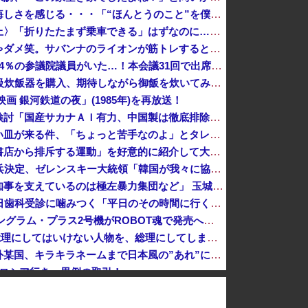
佐藤二朗さん、言葉にできない悔しさを感じる・・・「“ほんとうのこと”を僕の口からは何ひとつ言えなくて」
〈満員山手線にベビーカーで炎上〉「折りたたまず乗車できる」はずなのに…JR東日本が示した見解
イチロー「筋トレは絶対やっちゃダメ笑。サバンナのライオンが筋トレすると思います？笑」
【政治】「国会欠席率」驚異の84％の参議院議員がいた…！本会議31回で出席わずか５回、”国会の欠席王”と呼ばれる「自民党の重鎮」の呆れた言い分 ...
オシャレ家電の10万円もする高級炊飯器を購入、期待しながら御飯を炊いてみた結果……
画 銀河鉄道の夜」(1985年)を再放送！
【速報】自衛隊指揮にＡＩ導入検討「国産サカナＡＩ有力、中国製は徹底排除する」
居酒屋に行ったら頼んでもいない皿が来る件、「ちょっと苦手なのよ」とタレントが不満を漏らしており……
【悲報】朝日新聞「嫌いな本を書店から排斥する運動」を好意的に紹介して大炎上 → 教諭「差別のない本屋に通いたい！」ｗｗｗｗｗｗｗｗｗｗｗｗ
北朝鮮が3万～5万人のロシア派兵決定、ゼレンスキー大統領「韓国が我々に協力すべき」！
【速報】沖縄県議「玉城デニー知事を支えているのは極左暴力集団など」 玉城デニー知事の選挙母体、県議選挙母体の事務所に訪れ「撤回求め抗議」
【速報】蓮舫、高市首相の8月6日歯科受診に噛みつく「平日のその時間に行くべき！そういうお立場！」
機動警察パトレイバー EZY、イングラム・プラス2号機がROBOT魂で発売へ…17式特型指揮車付属！
（ ´_ゝ`） 小沢一郎氏「絶対に総理にしてはいけない人物を、総理にしてしまった。もはや取り返しがつかない」
日本アニメに文化汚染された海外某国、キラキラネームまで日本風の”あれ”に影響されてしまった結果……
がロシア行き…異例の取引！
中国「大洪水！」三峡ダム「決壊危機」中国政府「新水路建設！（三峡新水路」現場職員「内部情報公開！（失踪」湖南省「三峡放流情報（画像」台風13号「...
）、車で民家当て逃げ