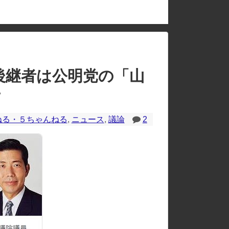
のレイアウトが崩れたりする場合があります。
後継者は公明党の「山
・
ねる・５ちゃんねる
,
ニュース
,
議論
2