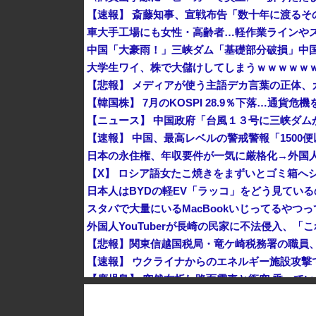
車大手工場にも女性・高齢者…軽作業ラインや
大学生ワイ、株で大儲けしてしまうｗｗｗｗｗ
【悲報】 メディアが使う主語デカ言葉の正体、
【韓国株】 7月のKOSPI 28.9％下落…通貨
【速報】 中国、最高レベルの警戒警報「1500
日本の永住権、年収要件が一気に厳格化→外国
【X】 ロシア語女たこ焼きをまずいとゴミ箱へ
日本人はBYDの軽EV「ラッコ」をどう見てい
スタバで大量にいるMacBookいじってるやつ