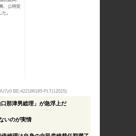
wWU7z0 BE:422186189-PLT(12015)
山口那津男総理」が急浮上だ
ないのが実情
安倍総理は自身の自民党総裁任期満了