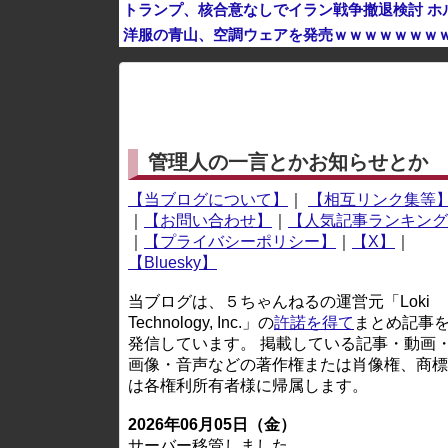
トランプ、核合意なしでイラン戦争撤退検討 ホ
洋服の青山、空調ウェアを発売ｗｗｗｗｗｗｗ
※アドブロック等の広告非表示プラグインやアドオンを
管理人の一言とかお知らせとか
【当ブログについて】
｜
【相互リンク集等
｜
【お問い合わせ】
｜
【人気記事ランキング
｜
【プライバシーポリシー】
｜
【X】
｜
【Bluesky】
当ブログは、５ちゃんねるの運営元「Loki
Technology, Inc.」の
許諾を得て
まとめ記事
発信しています。 掲載している記事・動画
画像・音声などの著作権または肖像権、商標
は各権利所有者様に帰属します。
2026年06月05日（金）
サーバー移管しました。