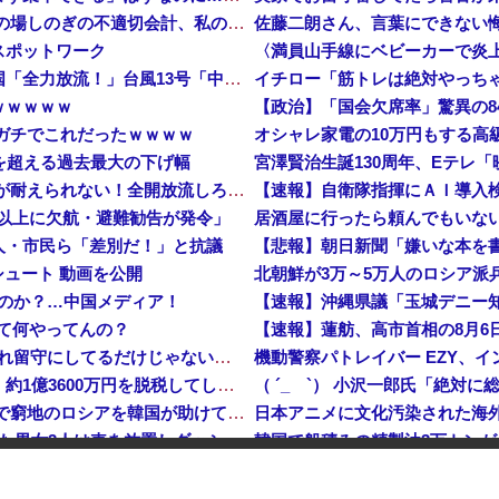
【速報】 斎藤知事、宣戦布告「数十年に渡るその場しのぎの不適切会計、私の代でケリをつける」
スポットワーク
中国「大豪雨！」三峡ダム「基礎部分破損」中国「全力放流！」台風13号「中国上陸予測」台風15号「中国接近（画像」中国「台風同時上陸！（穀物生産が壊滅危機」→
ｗｗｗｗｗ
ガチでこれだったｗｗｗｗ
危機を超える過去最大の下げ幅
宮澤賢治生誕130周年、Eテレ「映
【ニュース】 中国政府「台風１３号に三峡ダムが耐えられない！全開放流しろ！」⇒ 下流域の街が壊滅状態ｗｗｗｗｗ
便以上に欠航・避難勧告が発令」
人・市民ら「差別だ！」と抗議
シュート 動画を公開
るのか？…中国メディア！
って何やってんの？
外国人YouTuberが長崎の民家に不法侵入、「これ留守にしてるだけじゃないの？」と激怒する人が続出中
【悲報】関東信越国税局・竜ケ崎税務署の職員、約1億3600万円を脱税してしまう…
【速報】 ウクライナからのエネルギー施設攻撃で窮地のロシアを韓国が助けていたことが判明「韓国で船積みの精製油3万トンがロシア行き」
【鹿児島】 突然右折し路面電車と衝突 乗っていた男女3人は車を放置しダッシュで逃走中
韓国で船積みの精製油3万トン
中国「大豪雨！」三峡ダム「基礎部分破損」中国「全力放流！」台風13号「中国上陸予測」台風15号「中国接近（画像」中国「台風同時上陸！（穀物生産が壊滅危機」→
長崎の語り部のお爺ちゃん(84)、学生に『日本も核武装が必要』と言われびっくり
赤旗配達中の共産党市議（７８