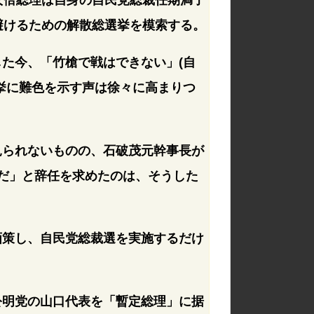
避けるための解散総選挙を模索する。
た今、「竹槍で戦はできない」(自
挙に難色を示す声は徐々に高まりつ
見られないものの、石破茂元幹事長が
だ」と辞任を求めたのは、そうした
画策し、自民党総裁選を実施するだけ
公明党の山口代表を「暫定総理」に据