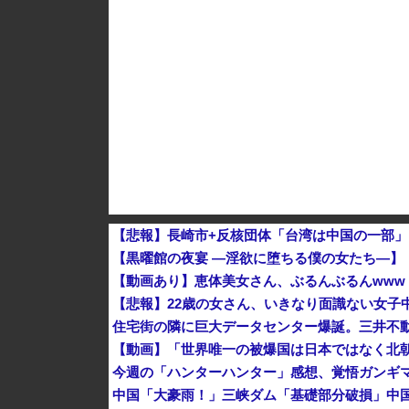
ウクライナがモスクワに向けて初の弾道ミサイ
先日エアコンの効きが悪いと右往左往してた奴
【悲報】長崎市+反核団体「台湾は中国の一部」
【黒曜館の夜宴 ―淫欲に堕ちる僕の女たち―】
【動画あり】恵体美女さん、ぶるんぶるんwww
【悲報】22歳の女さん、いきなり面識ない女子中
住宅街の隣に巨大データセンター爆誕。三井不
【動画】「世界唯一の被爆国は日本ではなく北
今週の「ハンターハンター」感想、覚悟ガンギマ