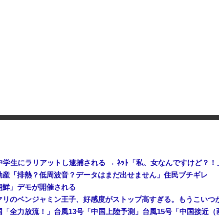
「あきれてモノが言えない」「国を維持できるの？」外国人の永住許可要件の厳格化で在日中国人の本音は？
ルを発射か？！
やが
学生にラリアットし逮捕される → ﾈｯﾄ「私、女なんですけど？！
動産「排熱？低周波音？データはまだ出せません」住民ブチギレ
朝鮮」デモが開催される
リのベンジャミン王子、好感度がストップ高すぎる。もうこいつが