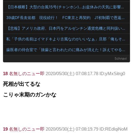
【日本横断】大型の台風15号(チャンホン)…お盆休みの天気に影響するおそれ
39歳DF長友佑都 現役続行！ FC東京と再契約 J1初制覇で恩返し誓う 今日ホーム町田戦で正式表明
【悲報】アメリカ政府、日本円をアルゼンチン通貨危機と同列扱いへ・・・
私「子供の名前はイマドキより古風なのがいいなぁ」旦那「俺もそう思う」→旦那の考える『イマドキ』がキラキラ系だったから、夫と話をすり合わせるのが難しい
歯医者の待合室で「抜歯と言われたのに痛みが消えた！訴えてやる！」と怒鳴り散らす60代男！2軒の歯医者で同じ診断された癖に、神経が死んで痛みが消えたのを「治った」と錯覚して逆ギレする地獄の迷惑ジジイに遭遇
5chnavi
18
名無しのニュー即
2020/05/30(土) 07:08:17.78 ID:yMxSitrg0
死相が出てるな
こりゃ末期のガンかな
19
名無しのニュー即
2020/05/30(土) 07:08:19.79 ID:REdIqiNoM