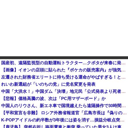
国産初、遠隔監視型の自動運転トラクター…クボタが来春に発売！他
【画像】イオンの店頭に貼られた『ポケカの販売案内』が強気すぎると話題にｗｗｗｗ
左遷された財務省エリートに待ち受ける運命がやばすぎる！と話題に、経歴自体はとんでもないものだが……
れいわ新選組が「いのちの党」に党名変更を発表
中国「大洪水！」中国ダム「決壊」地元民「公式発表より死者多い！」中国政府「住民拘束！（安否不明」中国当局「救助隊動画も削除」台風13号「三峡ダム接近中」→
【悲報】価格高騰の波、次は「PC用マザーボード」か
中国人のリウさん、新エネ車で国境越えたら遠隔操作で30時間ロックされる！
【平和宣言を非難】 ロシア外務省報道官「広島市長は『偽りの呪文』繰り返している」
K-POPアイドルの約半数が3年後には姿を消す…損益分岐点突破は4％未満
【鹿児島】 突然右折し路面電車と衝突 乗っていた男女3人は車を放置しダッシュで逃走中