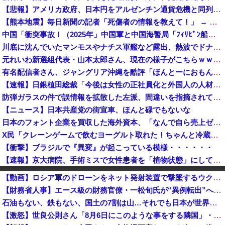
【悲報】アメリカ政府、日本円をアルゼンチン通貨危機と同列扱いへ・・・
【熊本地震】毎日新聞の記者「死傷者の情報を教えて！」 → 企業「個人情報は控えます！」 → 記「年代は？特定につながらないでしょ？教えてよ？教え...
中国「衝突事故！（2025年」中国軍と中国海警局「ﾌｨﾘﾋﾟﾝ船の追跡中に衝突！（8/11」中国「2人死亡」中国政府「1年間隠蔽」日本「隠蔽され...
川底に沈んでいたマンモスやナチス軍艦など露出、熱波でドナウ川が歴史的渇水！
元れいわ新選組代表・山本太郎さん、現在の様子がこちらｗｗｗｗｗ
有名配信者さん、ジャングリア沖縄を酷評「ほんとーにおもんない！カス！」→炎上→逆に配信でブチギレ反論！絶叫しながら熱弁「誰かが声を上げないといけ...
【速報】日銀植田総裁「今後は女性の正社員化と外国人の人材活用が鍵」
防弾ガラスの件で誤情報を拡散した左派、間違いを指摘されても頑として認めなかった結果……
【ニュース】日本共産党の街宣車、ほんと碌でもないな
日本のフォント企業を買収した海外資本、「なんで自ら売上ゼロにするようなことするの」とドン引きするような方針転換を……
X民「クレーンゲームで飲むヨーグルト取れた！ちゃんと冷蔵庫で冷やされてたし問題ないよねｗ」ｸﾞﾋﾞｯ→結果ｗｗｗｗｗｗｗ
【衝撃】ブラジルで『異変』が起こっている模様・・・・・・
【速報】京大病院、手術ミスで女性患者を「植物状態」にしてしまう・・・
中国外交部「日本は被害者面やめて、原爆落とされた状況を反省すべき」
【動画】ロシア軍のドローンをネット発射装置で撃墜するウクライナ。
中国「大洪水！」三峡ダム「決壊危機」台風13号「三峡直撃確定」日本「最も強い勢力で接近！（伊勢湾台風級」台風13号と15号「中国本土でぶつかり合...
【財務省人事】エース級の財務官僚・一松旬氏が“異例転出”へ 官邸幹部「協力的でなかったから」★2
ショートスリーパー堀大輔さん、生配信で「寝たほうがいんじゃないですか？」というコメントにブチギレ！ガチで怖すぎると話題に・・・
石油もない、鉄もない、国土の7割は山…それでも日本が世界屈指の経済大国になれた「勤勉さ」以外の勝因！
【悲報】リュウジ氏、冷やし中華を完全否定した『理由』、ガチでヤバイ・・・・・・
【激怒】世良公則さん「8月6日にこのような事をする隣国」・・・・・・・・・
【悲報】財務省「レジ都合で消費税を0％にできません！」 → X民「指定ゴミ袋を買ってレシート見たら消費税はゼロになるんだけど？」ｗｗｗｗｗｗｗｗ...