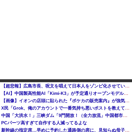
【超悲報】広島市長、呪文を唱えて日本人をゾンビ化させていると非難されてしまう
【AI】中国製高性能AI「Kimi-K3」が予定通りオープンモデル化される
【画像】イオンの店頭に貼られた『ポケカの販売案内』が強気すぎると話題にｗｗｗｗ
X民「Grok、俺のアカウントで一番気持ち悪いポストを教えて」→超火力の回答に完全敗北するｗｗｗｗｗ他
中国「大洪水！」三峡ダム「9門開放！（全力放流」中国都市「三峡沿線の道路水没」中国政府「高速道路封鎖！」中国ダム「緊急放流に合わせて開門（土砂崩...
PCパーツ高すぎて自作する人減ってるよな
新幹線の指定席…早めに予約した通路側の席に、見知らぬ母子が。車掌の呼びかけにも「目を閉じて無視」して居座られました。無理やり奪われた席は、結局“...