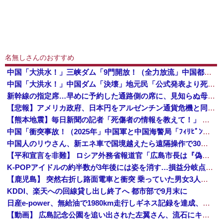
名無しさんのおすすめ
中国「大洪水！」三峡ダム「9門開放！（全力放流」中国都市「三峡沿線の道路水没」中国政府「高速道路封鎖！」中国ダム「緊急放流に合わせて開門（土砂崩...
中国「大洪水！」中国ダム「決壊」地元民「公式発表より死者多い！」中国政府「住民拘束！（安否不明」中国当局「救助隊動画も削除」台風13号「三峡ダム接近中」→
新幹線の指定席…早めに予約した通路側の席に、見知らぬ母子が。車掌の呼びかけにも「目を閉じて無視」して居座られました。無理やり奪われた席は、結局“...
【悲報】アメリカ政府、日本円をアルゼンチン通貨危機と同列扱いへ・・・
【熊本地震】毎日新聞の記者「死傷者の情報を教えて！」 → 企業「個人情報は控えます！」 → 記「年代は？特定につながらないでしょ？教えてよ？教え...
中国「衝突事故！（2025年」中国軍と中国海警局「ﾌｨﾘﾋﾟﾝ船の追跡中に衝突！（8/11」中国「2人死亡」中国政府「1年間隠蔽」日本「隠蔽され...
中国人のリウさん、新エネ車で国境越えたら遠隔操作で30時間ロックされる！
【平和宣言を非難】 ロシア外務省報道官「広島市長は『偽りの呪文』繰り返している」
K-POPアイドルの約半数が3年後には姿を消す…損益分岐点突破は4％未満
【鹿児島】 突然右折し路面電車と衝突 乗っていた男女3人は車を放置しダッシュで逃走中
KDDI、楽天への回線貸し出し終了へ 都市部で9月末に
日産e-power、無給油で1980km走行しギネス記録を達成、無駄な発電や送電ロスなくEVよりエコを証明
【動画】 広島記念公園を追い出された左翼さん、流石にキモすぎて炎上