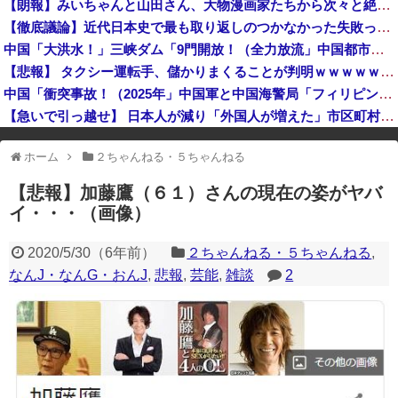
【朗報】みいちゃんと山田さん、大物漫画家たちから次々と絶賛されるｗｗｗｗ
【速報】人事院、2年連続で国家公務員月給3%増の「1万5056円」引き上げ勧告 2年で6%超え
【徹底議論】近代日本史で最も取り返しのつかなかった失敗って何？
【悲報】日本の盆踊りがオワコンになった『原因』、ついに判明する・・・・・
中国「大洪水！」三峡ダム「9門開放！（全力放流」中国都市「三峡沿線の道路水没」中国政府「高速道路封鎖！」中国ダム「緊急放流に合わせて開門（土砂崩れ発生」→
岸田文雄元首相「円安を阻止するために日米の通貨当局が実施した為替介入は一時しのぎに過ぎない」
【悲報】 タクシー運転手、儲かりまくることが判明ｗｗｗｗｗｗｗｗ
中国「衝突事故！（2025年」中国軍と中国海警局「フィリピン船の追跡中に衝突！（8/11」中国「2人死亡」中国政府「1年間隠蔽」日本「隠蔽された事実報道！（2026年」→
【急いで引っ越せ】 日本人が減り「外国人が増えた」市区町村ランキングキタ━━!
※アドブロック等の広告非表示プラグインやアドオンを利用している場合、
ホーム
２ちゃんねる・５ちゃんねる
一部のコンテンツが表示されなくなったり、サイト全体のレイアウトが崩れ
たりする場合があります。
【悲報】加藤鷹（６１）さんの現在の姿がヤバ
イ・・・（画像）
2020/5/30
（
6年前
）
２ちゃんねる・５ちゃんねる
,
なんJ・なんG・おんJ
,
悲報
,
芸能
,
雑談
2