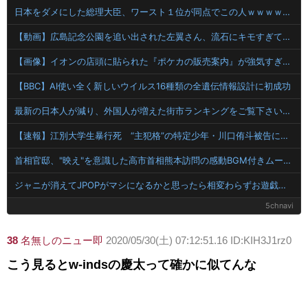
日本をダメにした総理大臣、ワースト１位が同点でこの人ｗｗｗｗｗｗ
【動画】広島記念公園を追い出された左翼さん、流石にキモすぎて炎上
【画像】イオンの店頭に貼られた『ポケカの販売案内』が強気すぎると話題にｗｗｗｗ
【BBC】AI使い全く新しいウイルス16種類の全遺伝情報設計に初成功
最新の日本人が減り、外国人が増えた街市ランキングをご覧下さい→5位川口市、4位京都市、ではトップ3は❓
【速報】江別大学生暴行死 “主犯格”の特定少年・川口侑斗被告に「無期懲役」の判決 当時17歳少年に「懲役30年」の判決
首相官邸、"映え"を意識した高市首相熊本訪問の感動BGM付きムービーを投稿「全部が全部ありがたかったです」
ジャニが消えてJPOPがマシになるかと思ったら相変わらずお遊戯会やってて笑う
5chnavi
38
名無しのニュー即
2020/05/30(土) 07:12:51.16 ID:KIH3J1rz0
こう見るとw-indsの慶太って確かに似てんな