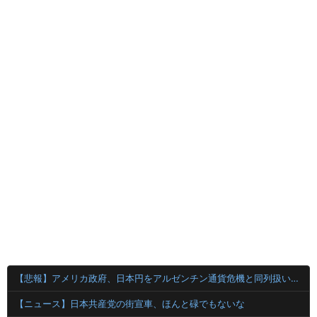
【悲報】アメリカ政府、日本円をアルゼンチン通貨危機と同列扱いへ・・・
【ニュース】日本共産党の街宣車、ほんと碌でもないな