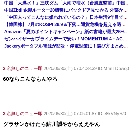
中国「大洪水！」三峡ダム「大雨で増水（台風直撃前」中国ダム「緊急放流！」中国鉄道「列車が走行中に流される」中国避難所「支援物資は有料です」謎の勢力「え」→
中国Zbtlink製ルーター20機種にバックドア見つかる 外部から完全制御のおそれ
「中国人ってこんなに嫌われているの？」日本生活9年目で明かす本心！
【韓国株】 7月のKOSPI 28.9％下落…通貨危機を超える過去最大の下げ幅
Amazon「夏のポイントキャンペーン」紙の書籍が最大25%ポイント還元 対象と条件を整理（2026年7月）
ゼンハイザーがプライムデーで安い！MOMENTUM 4・ACCENTUMなど対象モデルまとめ！
Jackeryポータブル電源が防災・停電対策に！選び方まとめ【プライムデー最終日】
2
名無しのニュー即
2020/05/30(土) 07:04:28.39 ID:MmITDpwq0
60ならこんなもんやろ
3
名無しのニュー即
2020/05/30(土) 07:05:01.87 ID:e8kVNyS/0
グラサンかけたら鮎川誠やからええやん