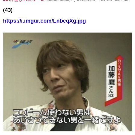
(43)
https://i.imgur.com/LnbcqXg.jpg