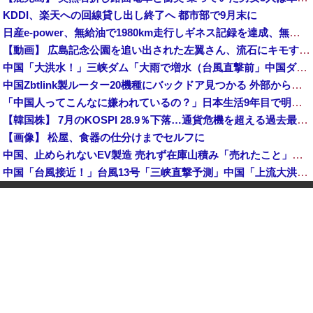
KDDI、楽天への回線貸し出し終了へ 都市部で9月末に
日産e-power、無給油で1980km走行しギネス記録を達成、無駄な発電や送電ロスなくEVよりエコを証明
【動画】 広島記念公園を追い出された左翼さん、流石にキモすぎて炎上
中国「大洪水！」三峡ダム「大雨で増水（台風直撃前」中国ダム「緊急放流！」中国鉄道「列車が走行中に流される」中国避難所「支援物資は有料です」謎の勢力「え」→
中国Zbtlink製ルーター20機種にバックドア見つかる 外部から完全制御のおそれ
「中国人ってこんなに嫌われているの？」日本生活9年目で明かす本心！
【韓国株】 7月のKOSPI 28.9％下落…通貨危機を超える過去最大の下げ幅
【画像】 松屋、食器の仕分けまでセルフに
中国、止められないEV製造 売れず在庫山積み「売れたこと」にして補助金を騙し取る事案を思いつきが横行
中国「台風接近！」台風13号「三峡直撃予測」中国「上流大洪水！（三峡上流」中国都市「8/5の映像（動画」三峡ダム「緊急放流（決壊危機」中国「下流大水害（震え声」→
韓国人インフルエンサー(49)、日本で次々と車に衝突 計7台巻き込み 八王子
岸田文雄元首相「円安を阻止するために日米の通貨当局が実施した為替介入は一時しのぎに過ぎない」
中国とロシア海軍艦艇4隻が日本列島を一周…防衛省が全航路を公開！
「あきれてモノが言えない」「国を維持できるの？」外国人の永住許可要件の厳格化で在日中国人の本音は？
【速報】 中露の武装軍艦4隻が日本一周『いつでも国家沈没させられるぞ』
【為替相場】 ドル円は1ドル158円台半ば 介入警戒をしつつ円売りが続行