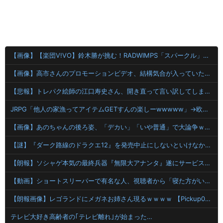
【画像】【楽団V!VO】鈴木勝が挑む！RADWIMPS「スパークル」オンライン練習会「鈴木勝 セラフ・ダズルガーデン エリー・コニファー 立伝都々 えま★おうがすと 」
【画像】高市さんのプロモーションビデオ、結構気合が入っていたｗｗｗｗｗ高級機材で手ブレ対策ばっちり
【悲報】トレパク絵師の江口寿史さん、開き直って言い訳してしまう。全く反省してないと話題に
JRPG「他人の家漁ってアイテムGETすんの楽しーwwwww」→欧米で馬鹿にされてしまう
【画像】あのちゃんの後ろ姿、「デカい」「いや普通」で大論争ｗｗｗｗ
【謎】『ダーク路線のドラクエ12』を発売中止にしないといけなかった理由ってガチでなに？とりあえすだせばいいやん
【朗報】ソシャゲ本気の最終兵器『無限大アナンタ』遂にサービス開始へwwww
【動画】ショートスリーパーで有名な人、視聴者から「寝た方がいい」と言われブチギレ
【朗報画像】レゴランドにメガネお姉さん現るｗｗｗｗ 【Pickup07093028】
テレビ大好き高齢者の｢テレビ離れ｣が始まった…