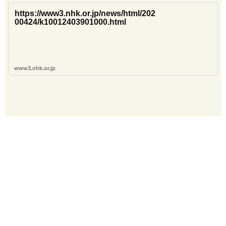
https://www3.nhk.or.jp/news/html/202
00424/k10012403901000.html
www3.nhk.or.jp