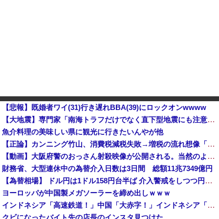
【悲報】既婚者ワイ(31)行き遅れBBA(39)にロックオンwwww
【大地震】専門家「南海トラフだけでなく直下型地震にも注意を」…中部各地に危険度「Sランク」断層帯
魚介料理の美味しい県に観光に行きたいんやが他
【正論】カンニング竹山、消費税減税失敗→増税の流れ想像「次誰が総理やりたいと思います？」
【動画】大阪府警のおっさん射殺映像が公開される。当然のように無抵抗だったことが発覚
財務省、大型連休中の為替介入日数は3日間 総額11兆7349億円
【為替相場】 ドル円は1ドル158円台半ば 介入警戒をしつつ円売りが続行
ヨーロッパが中国製メガソーラーを締め出しｗｗｗ
インドネシア「高速鉄道！」中国「大赤字！」インドネシア「運営会社の株式購入！（負債対策」中国「はい（巨額負債」インドネシア「700km延伸計画！（実質中止」→
クビになったバイト先の店長のインスタ見つけた