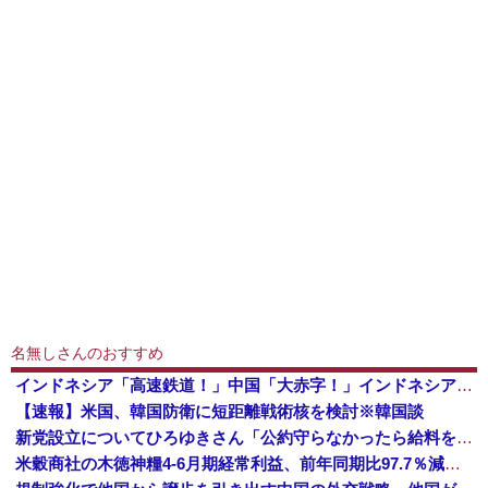
名無しさんのおすすめ
インドネシア「高速鉄道！」中国「大赤字！」インドネシア「運営会社の株式購入！（負債対策」中国「はい（巨額負債」インドネシア「700km延伸計画！...
【速報】米国、韓国防衛に短距離戦術核を検討※韓国談
新党設立についてひろゆきさん「公約守らなかったら給料を差し押さえて市民に配ります」「平均的な収入の人が結婚できるようにしなければならない」
米穀商社の木徳神糧4-6月期経常利益、前年同期比97.7％減の0.7億円に減益