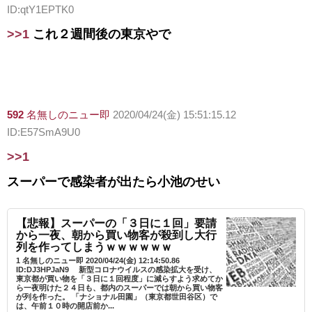
ID:qtY1EPTK0
>>1
これ２週間後の東京やで
592
名無しのニュー即
2020/04/24(金) 15:51:15.12
ID:E57SmA9U0
>>1
スーパーで感染者が出たら小池のせい
【悲報】スーパーの「３日に１回」要請
から一夜、朝から買い物客が殺到し大行
列を作ってしまうｗｗｗｗｗｗ
1 名無しのニュー即 2020/04/24(金) 12:14:50.86
ID:DJ3HPJaN9 新型コロナウイルスの感染拡大を受け、
東京都が買い物を「３日に１回程度」に減らすよう求めてか
ら一夜明けた２４日も、都内のスーパーでは朝から買い物客
が列を作った。 「ナショナル田園」（東京都世田谷区）で
は、午前１０時の開店前か...