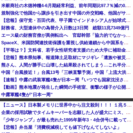
米穀商社の木徳神糧4-6月期経常利益、前年同期比97.7％減の0.7億円に減益
規制強化で他国から譲歩を引き出す中国の外交戦略、他国がサプライチェーン変更で対抗した結果……
【悲報】保守党・百田代表、甲子園でインドネシア人が始球式登場に怒り「甲子園を政治利用するな！」
財務省、大型連休中の為替介入日数は3日間 総額11兆7349億円
エース級の財務官僚が異例転出へ 官邸幹部「協力的でなかったから」 [8/6]
SpaceX、米国防関連技術保護を重視し供給連鎖から中国系を完全排除へ 供給業者に「中国籍人員をSpaceX向けの生産に関わらせないこと」「中国...
【平等は？】文科省、若手女性研究者支援のため大学に補助金交付（年間最大5000万円）「将来のリーダーとして活躍する（女性の）人材を輩出したい」
【悲報】熊本県知事、報道陣土足取材にマジギレ「遺族や被災者から強い不満でてる！」 → 記者「例えば？」 → 知事、怒り通り越して呆れてしまう …...
熊さん、人間が勝手に山壊した結果殺されてしまう…これ半分虐殺だろ
中国「台風接近！」台風13号「三峡直撃予測」中国「上流大洪水！（三峡上流」中国都市「8/5の映像（動画」三峡ダム「緊急放流（決壊危機」中国「下流...
【速報】中露の武装軍艦4隻が日本一周『いつでも国家沈没させられるぞ』
【動画】熊本地震が発生した瞬間の手術室、衝撃の様子が公開されて16万いいね プロすぎると称賛の声が集まる
中露軍艦4隻が”日本一周”
【速報】高市政権、エース級の財務官僚・一松旬氏を左遷「彼は協力的でなかった」財務省の言いなりではないことが判明
【ニュース】日本製メモリに世界中から注文殺到！！！ １兆５０００億円で工場増築へ
韓国サッカー協会 2011～12年に外国人審判員・監督官ら10数人を性接待（W杯予選、五輪予選が含まれる）国会議員が事実確認
企業の採用試験でタイムキーパーを志願した人が盛大にミス、グループは険悪になりタイムアップとなったが……
【悲報】立川志らく、ガチでブチギレてしまう！！！！！！
「少年ジャンプ」が最も売れた1995年新年3・4合併号に載ってる作品がこちらｗｗｗｗ
【画像】日本共産党の街宣車、ほんと碌でもないな
【悲報】弁当屋「消費税減税しても値下げなんてしないよ」
【悲報】共同通信、ガチで逝く・・・・・・