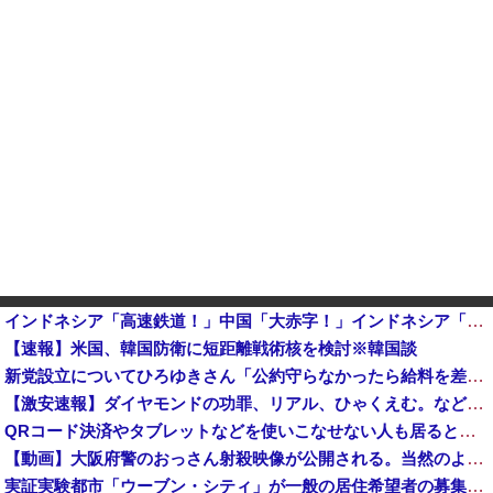
インドネシア「高速鉄道！」中国「大赤字！」インドネシア「運営会社の株式購入！（負債対策」中国「はい（巨額負債」インドネシア「700km延伸計画！...
【速報】米国、韓国防衛に短距離戦術核を検討※韓国談
新党設立についてひろゆきさん「公約守らなかったら給料を差し押さえて市民に配ります」「平均的な収入の人が結婚できるようにしなければならない」
【激安速報】ダイヤモンドの功罪、リアル、ひゃくえむ。などがKindleで実質半額に！ついに完結、新テニスの王子様などのスポーツ漫画セール！他
QRコード決済やタブレットなどを使いこなせない人も居るという話・・・
【動画】大阪府警のおっさん射殺映像が公開される。当然のように無抵抗だったことが発覚
実証実験都市「ウーブン・シティ」が一般の居住希望者の募集開始 すでにトヨタ関係者が居住