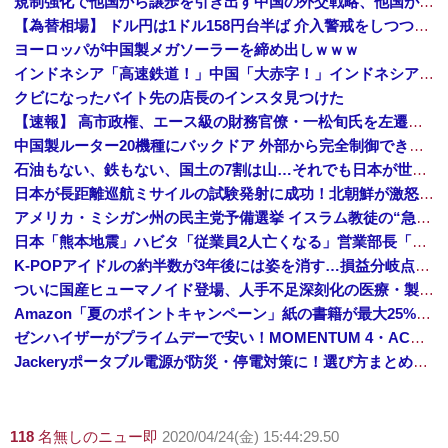
規制強化で他国から譲歩を引き出す中国の外交戦略、他国がサプライチェーン変更で対抗した結果……
【為替相場】 ドル円は1ドル158円台半ば 介入警戒をしつつ円売りが続行
ヨーロッパが中国製メガソーラーを締め出しｗｗｗ
インドネシア「高速鉄道！」中国「大赤字！」インドネシア「運営会社の株式購入！（負債対策」中国「はい（巨額負債」インドネシア「700km延伸計画！（実質中止」→
クビになったバイト先の店長のインスタ見つけた
【速報】 高市政権、エース級の財務官僚・一松旬氏を左遷「彼は協力的でなかった」財務省の言いなりではないことが判明
中国製ルーター20機種にバックドア 外部から完全制御できる機能が仕込まれていた
石油もない、鉄もない、国土の7割は山…それでも日本が世界屈指の経済大国になれた「勤勉さ」以外の勝因！
日本が長距離巡航ミサイルの試験発射に成功！北朝鮮が激怒「日本が戦争国家になろうとしている」「絶対に傍観しない、必ず後悔させる」
アメリカ・ミシガン州の民主党予備選挙 イスラム教徒の“急進左派”候補が勝利確実に⋯トランプ氏は批判
日本「熊本地震」ハビタ「従業員2人亡くなる」営業部長「イオンのスタッフに制止されなかった」日本「部長が連絡後の店員行動を証言（謎」イオン「再入館可能の事実ない」→
K-POPアイドルの約半数が3年後には姿を消す…損益分岐点突破は4％未満
ついに国産ヒューマノイド登場、人手不足深刻化の医療・製造現場などでの活用想定！
Amazon「夏のポイントキャンペーン」紙の書籍が最大25%ポイント還元 対象と条件を整理（2026年7月）
ゼンハイザーがプライムデーで安い！MOMENTUM 4・ACCENTUMなど対象モデルまとめ！
Jackeryポータブル電源が防災・停電対策に！選び方まとめ【プライムデー最終日】
118
名無しのニュー即
2020/04/24(金) 15:44:29.50