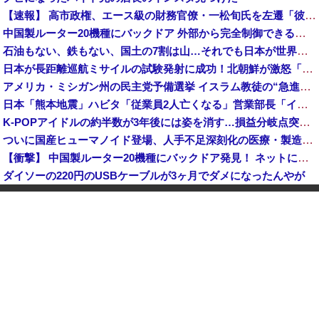
【速報】 高市政権、エース級の財務官僚・一松旬氏を左遷「彼は協力的でなかった」財務省の言いなりではないことが判明
中国製ルーター20機種にバックドア 外部から完全制御できる機能が仕込まれていた
石油もない、鉄もない、国土の7割は山…それでも日本が世界屈指の経済大国になれた「勤勉さ」以外の勝因！
日本が長距離巡航ミサイルの試験発射に成功！北朝鮮が激怒「日本が戦争国家になろうとしている」「絶対に傍観しない、必ず後悔させる」
アメリカ・ミシガン州の民主党予備選挙 イスラム教徒の“急進左派”候補が勝利確実に⋯トランプ氏は批判
日本「熊本地震」ハビタ「従業員2人亡くなる」営業部長「イオンのスタッフに制止されなかった」日本「部長が連絡後の店員行動を証言（謎」イオン「再入館可能の事実ない」→
K-POPアイドルの約半数が3年後には姿を消す…損益分岐点突破は4％未満
ついに国産ヒューマノイド登場、人手不足深刻化の医療・製造現場などでの活用想定！
【衝撃】 中国製ルーター20機種にバックドア発見！ ネットに繋ぐだけで35秒ごとに中国のサーバーと通信
ダイソーの220円のUSBケーブルが3ヶ月でダメになったんやが
中国「大洪水！」三峡ダム「大雨で増水（台風直撃前」中国ダム「緊急放流！」中国鉄道「列車が走行中に流される」中国避難所「支援物資は有料です」謎の勢力「え」→
韓国人の対日好感度が過去最高に、「ノージャパン」は終わった？＝ネット「中国より100倍いい」
中国Zbtlink製ルーター20機種にバックドア見つかる 外部から完全制御のおそれ
【速報】 毎日新聞のベテラン記者を逮捕 包丁で夫を脅した容疑
中国人のリウさん、新エネ車で国境越えたら遠隔操作で30時間ロックされる！
中国「大洪水！」中国ダム「決壊」地元民「公式発表より死者多い！」中国政府「住民拘束！（安否不明」中国当局「救助隊動画も削除」台風13号「三峡ダム接近中」→