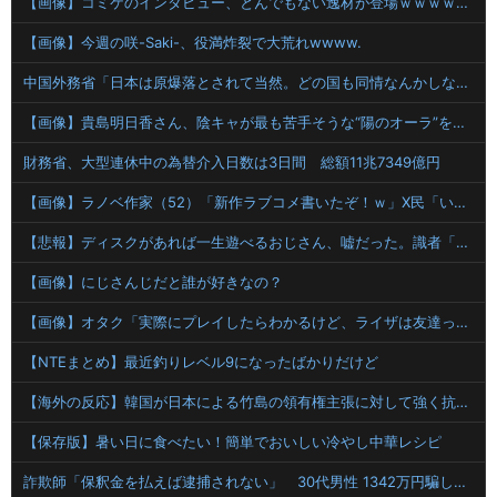
【画像】コミケのインタビュー、とんでもない逸材が登場ｗｗｗｗｗｗ 【Pickup07092041】
【画像】今週の咲-Saki-、役満炸裂で大荒れwwww.
中国外務省「日本は原爆落とされて当然。どの国も同情なんかしない」
【画像】貴島明日香さん、陰キャが最も苦手そうな“陽のオーラ”を放つｗｗｗｗ
財務省、大型連休中の為替介入日数は3日間 総額11兆7349億円
【画像】ラノベ作家（52）「新作ラブコメ書いたぞ！ｗ」X民「いい歳こいてラブコメ（笑）恥ずかしくないの？」←やめたれｗと話題に
【悲報】ディスクがあれば一生遊べるおじさん、嘘だった。識者「経年劣化で普通に割れます」
【画像】にじさんじだと誰が好きなの？
【画像】オタク「実際にプレイしたらわかるけど、ライザは友達って感じで性的な目では見れないｗ」←これ
【NTEまとめ】最近釣りレベル9になったばかりだけど
【海外の反応】韓国が日本による竹島の領有権主張に対して強く抗議したらしい → 「もはや毎年の恒例行事だな」「他のことから国民の目をそらせるからお互いの政府にとって都合がいいんだよ」
【保存版】暑い日に食べたい！簡単でおいしい冷やし中華レシピ
詐欺師「保釈金を払えば逮捕されない」 30代男性 1342万円騙し取られたあと警察に誘導され被害が発覚