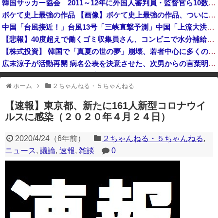
韓国サッカー協会 2011～12年に外国人審判員・監督官ら10数人を性接待（W杯予選、五輪予選が含まれる）国会議員が事実確認
【悲報】札幌オリンピック、８割が賛成・・・・
ボケて史上最強の作品 【画像】ボケて史上最強の作品、ついに決まるｗｗｗｗｗｗｗｗ
中国外務省、広島原爆投下に関して「同情を得ようと核被害者の立場を政治利用」と主張！
中国「台風接近！」台風13号「三峡直撃予測」中国「上流大洪水！（三峡上流」中国都市「8/5の映像（動画」三峡ダム「緊急放流（決壊危機」中国「下流大水害（震え声」→
日本の商船が中国に臨検された場合は「台湾軍が対応」と台湾軍トップ！
【悲報】40度超えで働くゴミ収集員さん、コンビニで水分補給しただけで市民からブチギレられてしまう
【株式投資】 韓国で「真夏の世の夢」崩壊、若者中心に多くの人が「人生オワタ」―中国メディア
広末涼子が活動再開 病名公表を決意させた、次男からの言葉明かす
【金利上昇】 年24万円負担増 30代住宅ローンで、内閣府試算
ホーム
２ちゃんねる・５ちゃんねる
※アドブロック等の広告非表示プラグインやアドオンを利用している場合、
一部のコンテンツが表示されなくなったり、サイト全体のレイアウトが崩れ
【速報】東京都、新たに161人新型コロナウイ
たりする場合があります。
ルスに感染（２０２０年４月２４日）
2020/4/24
（
6年前
）
２ちゃんねる・５ちゃんねる
,
ニュース
,
議論
,
速報
,
雑談
0