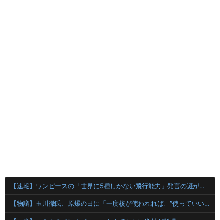
【速報】ワンピースの「世界に5種しかない飛行能力」発言の謎が解けるww..
【物議】玉川徹氏、原爆の日に「一度核が使われれば、“使っていい”という世界になりかねない」