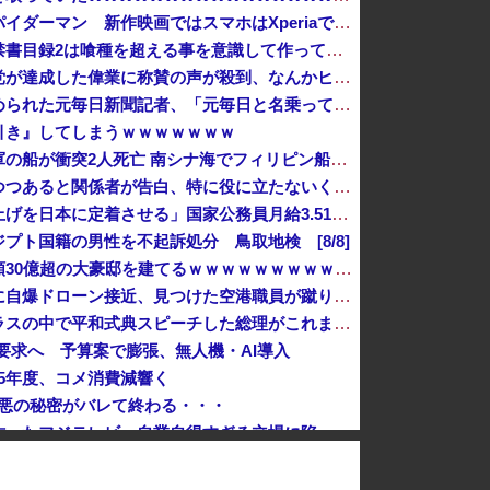
【悲報】ソニーの大スター、スパイダーマン 新作映画ではスマホはXperiaではなくGalaxyを使用
スロッターさん「とある魔術の禁書目録2は喰種を超える事を意識して作ってるだけあって、演出・ゲーム性は東京喰種よりも良い」他
「感動のフィナーレだ」と某野党が達成した偉業に称賛の声が殺到、なんかヒーロー番組の最終回を見ているよ
後輩記者に歩道橋近くで呼び止められた元毎日新聞記者、「元毎日と名乗ってSNSで活動するな」と要求されてしまい……
引き』してしまうｗｗｗｗｗｗｗ
【速報】中国の海警局と中国海軍の船が衝突2人死亡 南シナ海でフィリピン船を追跡中
国連が事実上の機能停止に陥りつつあると関係者が告白、特に役に立たないくせに高給だけ毟り取った結果……
高市総理「物価上昇を上回る賃上げを日本に定着させる」国家公務員月給3.51％増へ 地方公務員も追随する見通し
プト国籍の男性を不起訴処分 鳥取地検 [8/8]
【悲報】ちいかわ作者さん、総額30億超の大豪邸を建てるｗｗｗｗｗｗｗｗｗｗｗｗｗｗｗｗｗｗｗ
ドイツ空港のウクライナ輸送機に自爆ドローン接近、見つけた空港職員が蹴り落とす…高性能プラスチック爆弾搭載！
【高市ガーｗ】研究者「防弾ガラスの中で平和式典スピーチした総理がこれまでいたんだろうか？」 → ﾈｯﾄ「あなたの応援してた石破前総理もしてました...
円要求へ 予算案で膨張、無人機・AI導入
25年度、コメ消費減響く
で最悪の秘密がバレて終わる・・・
視聴者に嫌がられる番組ばかり作ったフジテレビ、自業自得すぎる立場に陥ってしまい……
【悲報】蓮舫さん、Xリポスト欄が高市批判の「オールスター状態」で埋め尽くされているとネットで話題に → ………
北海道釧路市 スニーカー1足を盗み現行犯逮捕 中国籍の50歳女、所持金は4万円「後でお金を払えば許されると思った」[8/7]