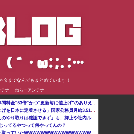
談ネタまでなんでもまとめています！
ンテナ
ねらーアンテナ
ゲーム業界ご用達のフォント、年間料金“53倍”かつ“更新毎に値上げ”のありえない契約により多数撤退へ・・・
高市総理「物価上昇を上回る賃上げを日本に定着させる」国家公務員月給3.51％増へ 地方公務員も追随する見通し
【再入館問題】イオン「ハビタとのやり取りは確認できず」も、抑止や社内ルール運用が徹底できなかった可能性を認める
kいじってるやつって何やってんの？
【悲報】堀大輔さん、実は仮眠を取っていたWWWWWWWWWWWWWWWWWWWWWWWWWWWWWWWWWWWWWWWWWW