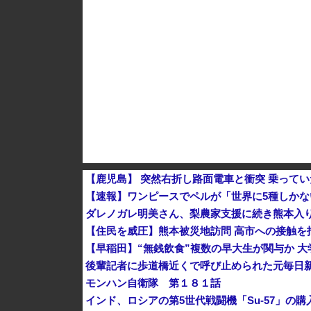
中国Zbtlink製ルーター20機種にバックドア見
「中国人ってこんなに嫌われているの？」日本
【韓国株】 7月のKOSPI 28.9％下落…通貨
【鹿児島】 突然右折し路面電車と衝突 乗って
【速報】ワンピースでペルが「世界に5種しか
ダレノガレ明美さん、梨農家支援に続き熊本入
【住民を威圧】熊本被災地訪問 高市への接触を
【早稲田】“無銭飲食”複数の早大生が関与か 
後輩記者に歩道橋近くで呼び止められた元毎日新
モンハン自衛隊 第１８１話
インド、ロシアの第5世代戦闘機「Su-57」の