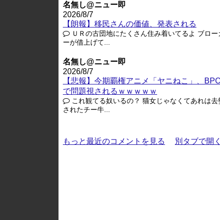
名無し@ニュー即
2026/8/7
【朗報】移民さんの価値、発表される
ＵＲの古団地にたくさん住み着いてるよ ブロー
ーが借上げて...
名無し@ニュー即
2026/8/7
【悲報】今期覇権アニメ「ヤニねこ」、BP
で問題視されるｗｗｗｗｗ
これ観てる奴いるの？ 猫女じゃなくてあれは去
されたチー牛...
もっと最近のコメントを見る
別タブで開