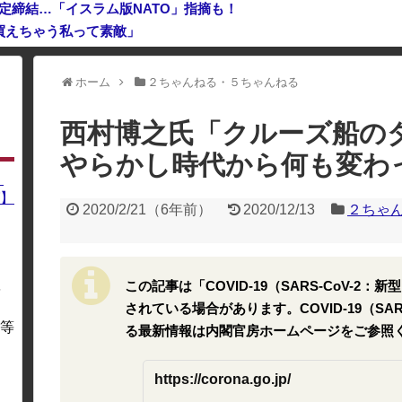
定締結…「イスラム版NATO」指摘も！
買えちゃう私って素敵」
ホーム
２ちゃんねる・５ちゃんねる
利用している場合、一部のコンテンツが表示されなくなったり、サイト全体
西村博之氏「クルーズ船の
やらかし時代から何も変わ
】
】
2020/2/21
（
6年前
）
2020/12/13
２ちゃ
この記事は「COVID-19（SARS-CoV-
を
・
されている場合があります。COVID-19（SA
等
る最新情報は内閣官房ホームページをご参照
https://corona.go.jp/