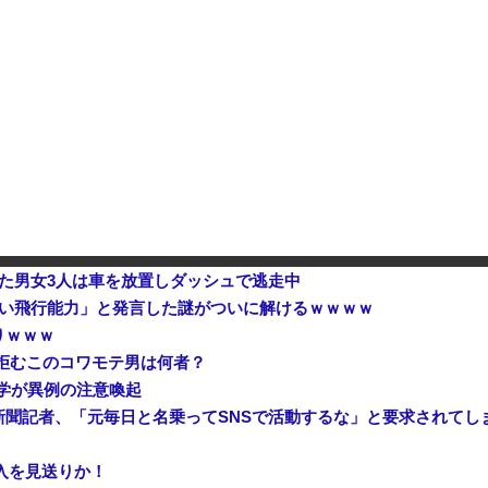
つかる 外部から完全制御のおそれ
生活9年目で明かす本心！
危機を超える過去最大の下げ幅
いた男女3人は車を放置しダッシュで逃走中
ない飛行能力」と発言した謎がついに解けるｗｗｗｗ
りｗｗｗ
拒むこのコワモテ男は何者？
大学が異例の注意喚起
聞記者、「元毎日と名乗ってSNSで活動するな」と要求されてし
購入を見送りか！