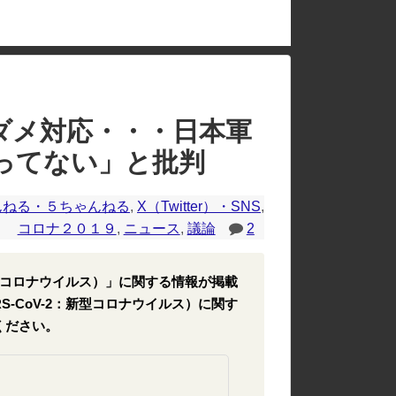
のレイアウトが崩れたりする場合があります。
ダメ対応・・・日本軍
ってない」と批判
んねる・５ちゃんねる
,
X（Twitter）・SNS
,
コロナ２０１９
,
ニュース
,
議論
2
2：新型コロナウイルス）」に関する情報が掲載
RS-CoV-2：新型コロナウイルス）に関す
ください。