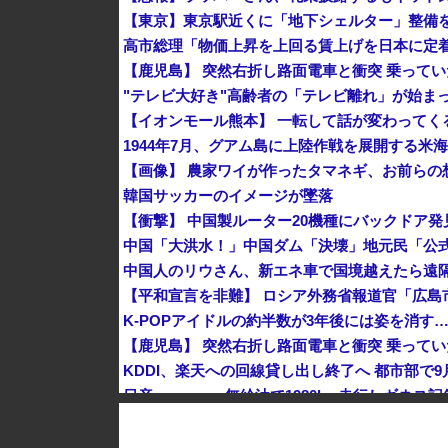
"テレビ大好き"高齢者の「テレビ離れ」が始ま
1944年7月、グアム島に上陸作戦を展開する米
【画像】 農家ワイが作ったタマネギ、お前らの想
韓国サッカーのイメージが墜落
中国人のリウさん、新エネ車で国境越えたら遠隔
K-POPアイドルの約半数が3年後には姿を消す
KDDI、楽天への回線貸し出し終了へ 都市部で9
【動画】 広島記念公園を追い出された左翼さん