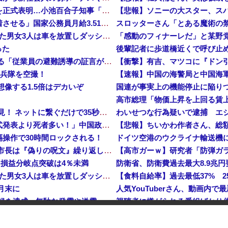
【東京】東京駅近くに「地下シェルター」整備を正式表明…小池百合子知事「多くの方が滞在、施設整備の効果高い」
高市総理「物価上昇を上回る賃上げを日本に定着させる」国家公務員月給3.51％増へ 地方公務員も追随する見通し
【鹿児島】 突然右折し路面電車と衝突 乗っていた男女3人は車を放置しダッシュで逃走中
った
【イオンモール熊本】 一転して話が変わってくる「従業員の避難誘導の証言が複数」イオン側が社内規定に抵触していた疑い
【衝撃】有吉、マツコに『ドン
海兵隊を空撮！
像する1.5倍はデカいぞ
【衝撃】 中国製ルーター20機種にバックドア発見！ ネットに繋ぐだけで35秒ごとに中国のサーバーと通信
わいせつな行為疑いで逮捕 エジ
中国「大洪水！」中国ダム「決壊」地元民「公式発表より死者多い！」中国政府「住民拘束！（安否不明」中国当局「救助隊動画も削除」台風13号「三峡ダム接近中」→
操作で30時間ロックされる！
【平和宣言を非難】 ロシア外務省報道官「広島市長は『偽りの呪文』繰り返している」
…損益分岐点突破は4％未満
防衛省、防衛費過去最大8.9兆
【鹿児島】 突然右折し路面電車と衝突 乗っていた男女3人は車を放置しダッシュで逃走中
【食料自給率】過去最低37% 
月末に
人気YouTuberさん、動画内
日産e-power、無給油で1980km走行しギネス記録を達成、無駄な発電や送電ロスなくEVよりエコを証明
、流石にキモすぎて炎上
中国「大洪水！」三峡ダム「大雨で増水（台風直撃前」中国ダム「緊急放流！」中国鉄道「列車が走行中に流される」中国避難所「支援物資は有料です」謎の勢力「え」→