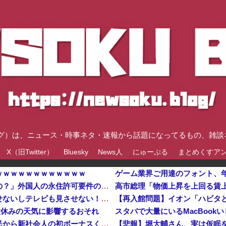
速ブログ）は、ニュース・時事ネタ・速報から話題になってるもの、雑
X（旧Twitter）
Bluesky
News人
にゅーぷる
まとめくすア
ｗｗｗｗｗｗｗｗｗｗｗｗ
「あきれてモノが言えない」「国を維持できるの？」外国人の永住許可要件の厳格化で在日中国人の本音は？
【画像】クソ親「うちの子には絶対にゲームさせないしテレビも見させない！！！！！」
盆休みの天気に影響するおそれ
スタバで大量にいるMacBoo
【悲報】ラッパーさん、札束披露するもネット民から新社会人の初ボーナスくらいしかないと笑われる他