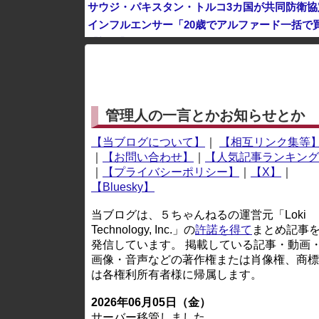
サウジ・パキスタン・トルコ3カ国が共同防衛協
インフルエンサー「20歳でアルファード一括で
【朗報】 今年が酷暑過ぎて蚊が全く居ない件
※アドブロック等の広告非表示プラグインやアドオンを
管理人の一言とかお知らせとか
【当ブログについて】
｜
【相互リンク集等
｜
【お問い合わせ】
｜
【人気記事ランキング
｜
【プライバシーポリシー】
｜
【X】
｜
【Bluesky】
当ブログは、５ちゃんねるの運営元「Loki
Technology, Inc.」の
許諾を得て
まとめ記事
発信しています。 掲載している記事・動画
画像・音声などの著作権または肖像権、商標
は各権利所有者様に帰属します。
2026年06月05日（金）
サーバー移管しました。