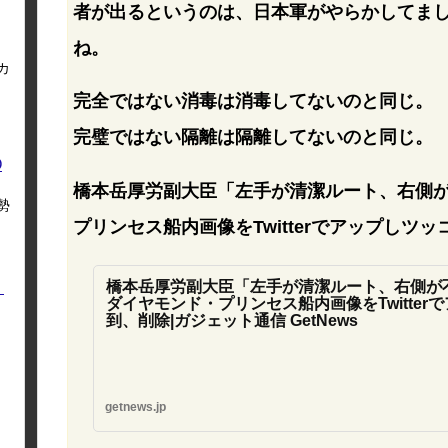
者が出るというのは、日本軍がやらかしてま
ね。
カ
完全ではない消毒は消毒してないのと同じ。
完璧ではない隔離は隔離してないのと同じ。
O
橋本岳厚労副大臣「左手が清潔ルート、右側
勢
プリンセス船内画像をTwitterでアップしツ
橋本岳厚労副大臣「左手が清潔ルート、右側が
く
ダイヤモンド・プリンセス船内画像をTwitter
到、削除|ガジェット通信 GetNews
getnews.jp