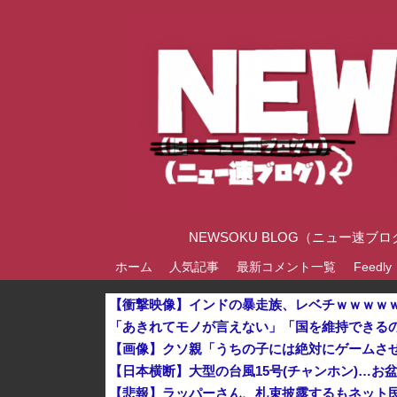
NEWSOKU BLOG（ニュー
ホーム
人気記事
最新コメント一覧
Feedly
【衝撃映像】インドの暴走族、レベチｗｗｗｗ
【日本横断】大型の台風15号(チャンホン)…お