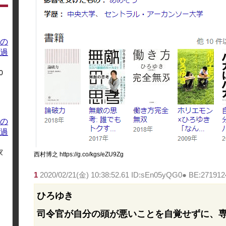
の
過
0
の
過
家
西村博之 https://g.co/kgs/eZU9Zg
1
2020/02/21(金) 10:38:52.61 ID:sEn05yQG0● BE:271912
ひろゆき
司令官が自分の頭が悪いことを自覚せずに、