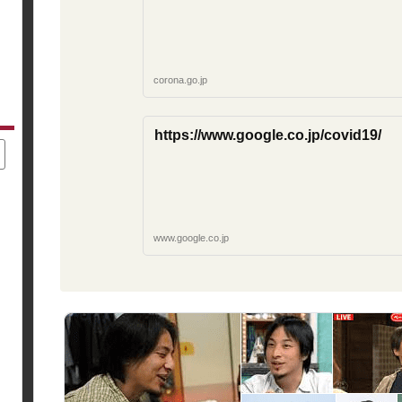
corona.go.jp
https://www.google.co.jp/covid19/
www.google.co.jp