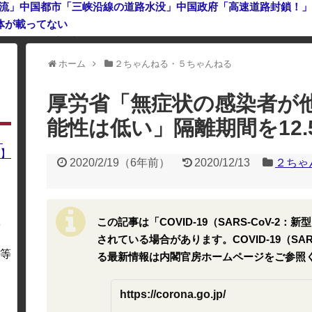
体が載ってない
全遺伝情報設計に初成功
ホーム
２ちゃんねる・５ちゃんねる
利用している場合、一部のコンテンツが表示されなくなったり、サイト全体
厚労省「無症状の感染者が
能性は低い」隔離期間を12.
】
】
2020/2/19
（
6年前
）
2020/12/13
２ちゃ
この記事は「COVID-19（SARS-CoV-
を
・
されている場合があります。COVID-19（SA
等
る最新情報は内閣官房ホームページをご参照
https://corona.go.jp/