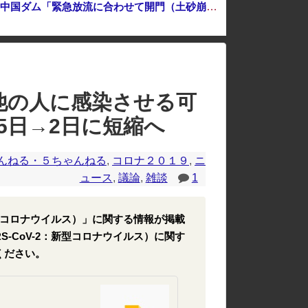
中国「大洪水！」三峡ダム「9門開放！（全力放流」中国都市「三峡沿線の道路水没」中国政府「高速道路封鎖！」中国ダム「緊急放流に合わせて開門（土砂崩れ発生」→
のレイアウトが崩れたりする場合があります。
他の人に感染させる可
5日→2日に短縮へ
んねる・５ちゃんねる
,
コロナ２０１９
,
ニ
ュース
,
議論
,
雑談
1
2：新型コロナウイルス）」に関する情報が掲載
RS-CoV-2：新型コロナウイルス）に関す
ください。