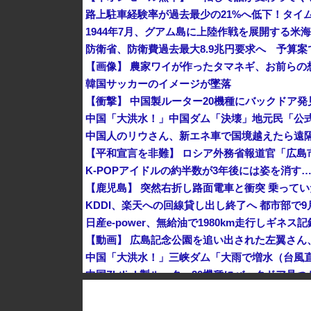
路上駐車経験率が過去最少の21%へ低下！タイ
1944年7月、グアム島に上陸作戦を展開する米
防衛省、防衛費過去最大8.9兆円要求へ 予算案
【画像】 農家ワイが作ったタマネギ、お前らの想
韓国サッカーのイメージが墜落
中国人のリウさん、新エネ車で国境越えたら遠隔
K-POPアイドルの約半数が3年後には姿を消す
KDDI、楽天への回線貸し出し終了へ 都市部で9
【動画】 広島記念公園を追い出された左翼さん
中国Zbtlink製ルーター20機種にバックドア見
「中国人ってこんなに嫌われているの？」日本
【韓国株】 7月のKOSPI 28.9％下落…通貨