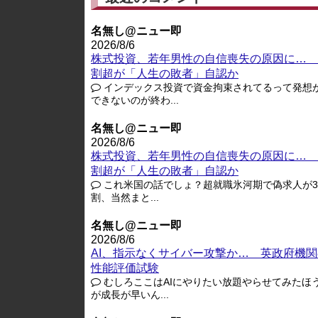
名無し@ニュー即
2026/8/6
株式投資、若年男性の自信喪失の原因に… 
割超が「人生の敗者」自認か
インデックス投資で資金拘束されてるって発想
できないのが終わ...
名無し@ニュー即
2026/8/6
株式投資、若年男性の自信喪失の原因に… 
割超が「人生の敗者」自認か
これ米国の話でしょ？超就職氷河期で偽求人が3-
割、当然まと...
名無し@ニュー即
2026/8/6
AI、指示なくサイバー攻撃か… 英政府機関
性能評価試験
むしろここはAIにやりたい放題やらせてみたほ
が成長が早いん...