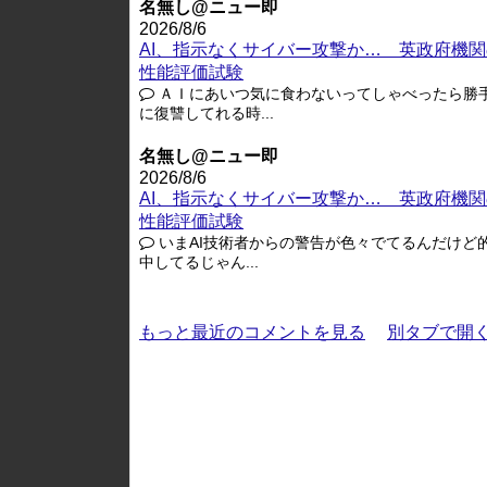
名無し@ニュー即
2026/8/6
AI、指示なくサイバー攻撃か… 英政府機関
性能評価試験
ＡＩにあいつ気に食わないってしゃべったら勝
に復讐してれる時...
名無し@ニュー即
2026/8/6
AI、指示なくサイバー攻撃か… 英政府機関
性能評価試験
いまAI技術者からの警告が色々でてるんだけど
中してるじゃん...
もっと最近のコメントを見る
別タブで開