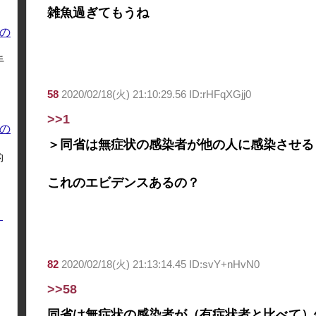
雑魚過ぎてもうね
の
手
58
2020/02/18(火) 21:10:29.56 ID:rHFqXGjj0
>>1
の
＞同省は無症状の感染者が他の人に感染させる
的
これのエビデンスあるの？
く
82
2020/02/18(火) 21:13:14.45 ID:svY+nHvN0
>>58
同省は無症状の感染者が（有症状者と比べて）