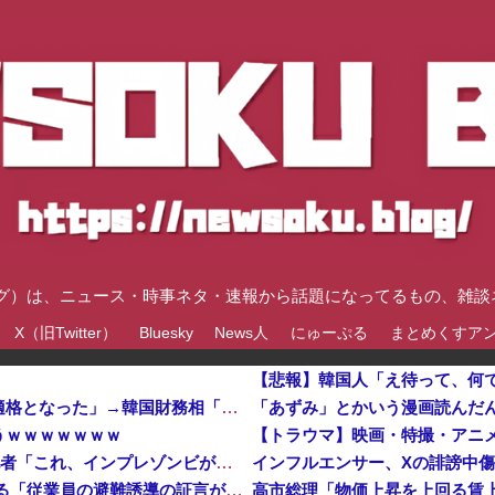
速ブログ）は、ニュース・時事ネタ・速報から話題になってるもの、雑
X（旧Twitter）
Bluesky
News人
にゅーぷる
まとめくすア
ブルームバーグ「韓国株式市場はすでに投資不適格となった」→韓国財務相「韓国経済は絶好調！ 韓国市場は安泰!!」……まあ、うん。国外からどう認識されているのかって問題だから……さ
うｗｗｗｗｗｗｗ
インフルエンサー、Xの誹謗中傷により自殺→記者「これ、インプレゾンビが誹謗中傷の中心じゃね？」→分析していくとヤバイ真実が浮かび上がる他
【イオンモール熊本】 一転して話が変わってくる「従業員の避難誘導の証言が複数」イオン側が社内規定に抵触していた疑い