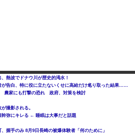
【緊急】サウジアラビアとパキス
中国、止められないEV製造 売れず在庫山積み「売れたこと」にして補助金を騙し取る事案を思いつきが横行
中国「台風接近！」台風13号「三峡直撃予測」中国「上流大洪水！（三峡上流」中国都市「8/5の映像（動画」三峡ダム「緊急放流（決壊危機」中国「下流大水害（震え声」→
日本をダメにした総理大臣、ワ
出、熱波でドナウ川が歴史的渇水！
者が告白、特に役に立たないくせに高給だけ毟り取った結果……
も 農家にも打撃の恐れ 政府、対策を検討
故が撮影される。
幹弥にキレる ← 睡眠は大事だと話題
、握手のみ 8月9日長崎の被爆体験者「何のために」