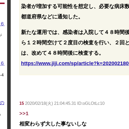
染者が増加する可能性を想定し、必要な病床
都道府県などに通知した。
６
新たな運用では、感染者は入院して４８時間
が
ら１２時間空けて２度目の検査を行い、２回
は、改めて４８時間後に検査する。
https://www.jiji.com/sp/article?k=2020021
６
4
の
15
2020/02/18(火) 21:04:45.31 ID:oGLOtLc10
>>1
う
相変わらず大した事ないしな