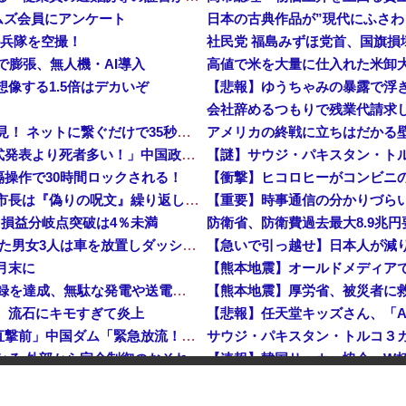
ムズ会員にアンケート
海兵隊を空撮！
で膨張、無人機・AI導入
像する1.5倍はデカいぞ
会社辞めるつもりで残業代請求
【衝撃】 中国製ルーター20機種にバックドア発見！ ネットに繋ぐだけで35秒ごとに中国のサーバーと通信
中国「大洪水！」中国ダム「決壊」地元民「公式発表より死者多い！」中国政府「住民拘束！（安否不明」中国当局「救助隊動画も削除」台風13号「三峡ダム接近中」→
【謎】サウジ・パキスタン・ト
操作で30時間ロックされる！
【平和宣言を非難】 ロシア外務省報道官「広島市長は『偽りの呪文』繰り返している」
…損益分岐点突破は4％未満
防衛省、防衛費過去最大8.9兆
【鹿児島】 突然右折し路面電車と衝突 乗っていた男女3人は車を放置しダッシュで逃走中
【急いで引っ越せ】日本人が減り
月末に
【熊本地震】オールドメディア
日産e-power、無給油で1980km走行しギネス記録を達成、無駄な発電や送電ロスなくEVよりエコを証明
【熊本地震】厚労省、被災者に救
、流石にキモすぎて炎上
中国「大洪水！」三峡ダム「大雨で増水（台風直撃前」中国ダム「緊急放流！」中国鉄道「列車が走行中に流される」中国避難所「支援物資は有料です」謎の勢力「え」→
サウジ・パキスタン・トルコ３
つかる 外部から完全制御のおそれ
生活9年目で明かす本心！
危機を超える過去最大の下げ幅