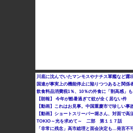
【画像】 松屋、食器の仕分けまでセルフに
川底に沈んでいたマンモスやナチス軍艦など露
国連が事実上の機能停止に陥りつつあると関係
飲食料品消費税1％、10％の外食に「割高感」
【朗報】 今年が酷暑過ぎて蚊が全く居ない件
【動画】これはお見事。中国重慶市で珍しい事
【動画】ショートスリーパー堀さん、対面で高須
TOKIO～光を求めて～ 二部 第１１７話
「非常に残念」高市総理と面会決定も…発言不可