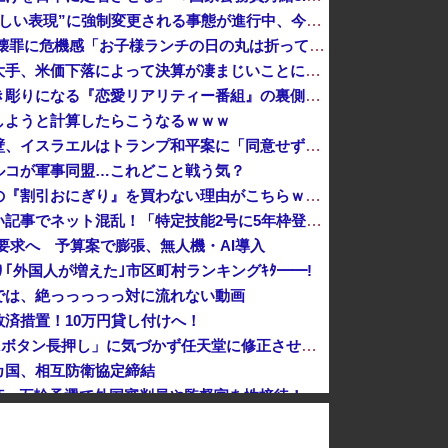
日本の古典作品が”現代にふさわしい表現”に強制変更される事態が進行中、今の価値観に照らせば……
社民党 福島みずほ党首、国旗損壊罪に危機感「お子様ランチの日の丸は折っても破っても処罰されない、 どうでしょう。本当にそうなのか」
高値で米を大量に仕入れた米卸大手、米価下落によって決算が凄まじいことになっている模様
【悲報】ゆうちゃみの暴露で浮き彫りになる『恋愛リアリティー番組』の裏側がヤバイ・・・・・
しようと計算したらこうなるｗｗｗ
アメリカの終戦に立ちはだかる壁、イスラエルはトランプ和平案に「同意せず」！
ルコが軍事同盟…これどこと戦う気？
【衝撃】ヒコロヒーがコンビニの『割引おにぎり』を買わない理由がこちらｗｗｗｗ
【重要】時事通信の分かりづらい記事でネット混乱！「特定技能2号に5年枠登場」を移民拡大と勘違いし反対パブコメが殺到 ※実際は3年で永住申請できた...
円要求へ 予算案で膨張、無人機・AI導入
｢外国人が増えた｣市区町村ランキングｷﾀ━━!
では、絶っっっっっ対に流れない動画
済措置！10万円貸し付けへ！
【悲報】任天堂キッズさん、「Aボタン長押し」に気づかず任天堂に修正させてしまう
カ国、相互防衛協定締結
【速報】韓国サッカー協会、W杯・五輪予選で外国審判員や監督官を性接待！！！！
X民「Grok、俺のアカウントで一番気持ち悪いポストを教えて」→超火力の回答に完全敗北するｗｗｗｗｗ
【悲報】ショートスリーパー堀大輔さん、リスナーから「寝たほうがいい！」と言われてガチギレし炎上 → 高須幹也医師の医学的アドバイスに激昂 ｗｗｗ...