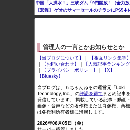
【悲報】 ゲオのサマーセールのチラシにPS5本
【BBC】 AI使い全く新しいウイルス16種類の
※アドブロック等の広告非表示プラグインやアドオンを
管理人の一言とかお知らせとか
【当ブログについて】
｜
【相互リンク集等
｜
【お問い合わせ】
｜
【人気記事ランキング
｜
【プライバシーポリシー】
｜
【X】
｜
【Bluesky】
当ブログは、５ちゃんねるの運営元「Loki
Technology, Inc.」の
許諾を得て
まとめ記事
発信しています。 掲載している記事・動画
画像・音声などの著作権または肖像権、商標
は各権利所有者様に帰属します。
2026年06月05日（金）
サーバー移管しました。