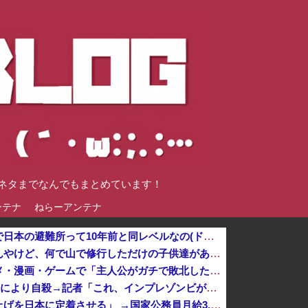
談ネタまでなんでもまとめています！
ンテナ
ねらーアンテナ
【悲報】韓国人「え待って、何で日本の避難所って10年前と同レベルなの(ドン引き
「あずみ」とかいう漫画読んだんやけど、何で山で修行しただけの子供達があんなに強いんや
【トラウマ】映画・特撮・アニメ・漫画・ゲームで「主人公がガチで敗北した回」と聞いて真っ先に思い浮かぶ
インフルエンサー、Xの誹謗中傷により自殺→記者「これ、インプレゾンビが誹謗中傷の中心じゃね？」→分析していくとヤバイ真実が浮かび上がる他
高市総理「物価上昇を上回る賃上げを日本に定着させる」 →国家公務員月給3.51％増へ 地方公務員も追随する見通し