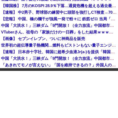
【韓国株】 7月のKOSPI 28.9％下落…通貨危機を超える過去最大の下げ幅
【速報】 中2男子、野球部の練習中に頭部を強打しCT検査→70代医師「問題ないです」→中学生死亡「他人のCT画像みてました」
【悲報】 中国、橋の欄干が強風一発で粉々に 鉄筋ゼロ 当局「接着剤でくっつけただけ」「正常で、品質問題はない」
中国「大洪水！」三峡ダム「9門開放！（全力放流」中国都市「三峡沿線の道路水没」中国政府「高速道路封鎖！」中国ダム「緊急放流に合わせて開門（土砂崩れ発生」→
VTuberさん、祖母の「家族だけの一日葬」をした結果ｗｗｗｗｗｗｗ
【画像】 セブンイレブン、ついに神商品を販売
世界初の超伝導量子熱機関…燃料もピストンもない量子エンジンが回った！
【速報】 日本赤十字社、韓国に超希少血液Jr(a-)を提供「韓国内では適合する血液を確保できなかった」※今回で4回目
中国「大洪水！」三峡ダム「9門開放！（全力放流」中国都市「三峡沿線の道路水没」中国政府「高速道路封鎖！」中国ダム「緊急放流に合わせて開門（土砂崩れ発生」→
「あきれてモノが言えない」「国を維持できるの？」外国人の永住許可要件の厳格化で在日中国人の本音は？
高市総理「物価上昇を上回る賃上げを日本に定着させる」国家公務員月給3.51％増へ 地方公務員も追随する見通し
【鹿児島】 突然右折し路面電車と衝突 乗っていた男女3人は車を放置しダッシュで逃走中
"テレビ大好き"高齢者の「テレビ離れ」が始まった
【イオンモール熊本】 一転して話が変わってくる「従業員の避難誘導の証言が複数」イオン側が社内規定に抵触していた疑い
1944年7月、グアム島に上陸作戦を展開する米海兵隊を空撮！
【画像】 農家ワイが作ったタマネギ、お前らの想像する1.5倍はデカいぞ