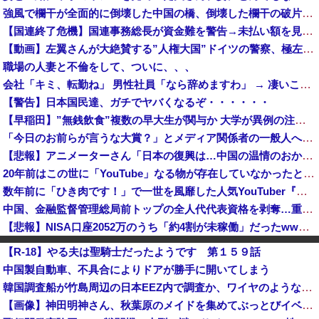
強風で欄干が全面的に倒壊した中国の橋、倒壊した欄干の破片を調べると凄まじい事実が発覚して……
【国連終了危機】国連事務総長が資金難を警告→未払い額を見た世界3位負担の日本側から厳しい声→では誰が払っていないのか言え
【動画】左翼さんが大絶賛する”人権大国”ドイツの警察、極左活動家への「人道的対処」が力強すぎるとネットで話題に → ｗｗｗｗｗｗｗｗ
職場の人妻と不倫をして、ついに、、、
会社「キミ、転勤ね」 男性社員「なら辞めますわ」 → 凄いことになるｗｗｗｗｗｗ
【警告】日本国民達、ガチでヤバくなるぞ・・・・・・
【早稲田】”無銭飲食”複数の早大生が関与か 大学が異例の注意喚起
「今日のお前らが言うな大賞？」とメディア関係者の一般人への苦言にツッコミ殺到、被災地の避難所でカメラまわすのは……
【悲報】アニメーターさん「日本の復興は…中国の温情のおかげだ！」 ← 突っ込み殺到 ｗｗｗｗｗｗｗｗｗ
20年前はこの世に「YouTube」なる物が存在していなかったという事実
数年前に「ひき肉です！」で一世を風靡した人気YouTuber『ちょんまげ小僧』さん、とんでもないことになっていた
中国、金融監督管理総局前トップの全人代代表資格を剥奪…重大な規律違反で！
【悲報】NISA口座2052万のうち「約4割が未稼働」だったwwwwww
【ニュース】日本をダメにした総理大臣、ワースト１位が同点でこの人ｗｗｗｗｗｗ
【R-18】やる夫は聖騎士だったようです 第１５９話
【地震】東京練馬区で震度2、千葉や神奈川でも揺れ…お前ら気付いた？
中国製自動車、不具合によりドアが勝手に開いてしまう
「近年稀に見るどころの話じゃないぞ」と台風15号の予想進路に困惑する人が多数、偏西風が全く通用していないんだけど……
韓国調査船が竹島周辺の日本EEZ内で調査か、ワイヤのようなもの海中に投入…外務省が抗議！
日本が大嫌い 日本人の思考・性格が嫌い 日本人を許さない 日本なんか消滅してほしい [8/8]
【画像】神田明神さん、秋葉原のメイドを集めてぶっとびイベントを開催してしまうwwwwww
共産党「熊本地震救援募金のお願いをしていたところ、中指を立てられました。中指がメガネに当たり、危うく怪我をするところでした」