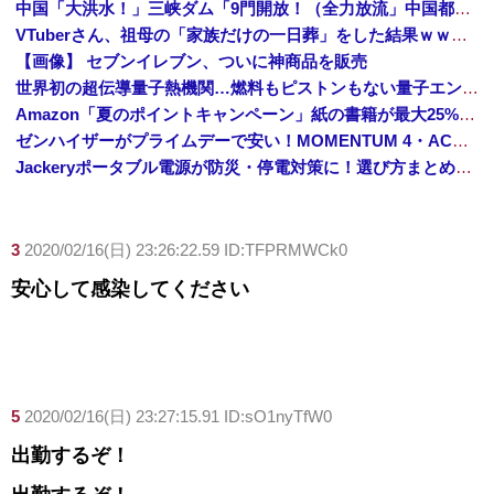
中国「大洪水！」三峡ダム「9門開放！（全力放流」中国都市「三峡沿線の道路水没」中国政府「高速道路封鎖！」中国ダム「緊急放流に合わせて開門（土砂崩れ発生」→
VTuberさん、祖母の「家族だけの一日葬」をした結果ｗｗｗｗｗｗｗ
【画像】 セブンイレブン、ついに神商品を販売
世界初の超伝導量子熱機関…燃料もピストンもない量子エンジンが回った！
Amazon「夏のポイントキャンペーン」紙の書籍が最大25%ポイント還元 対象と条件を整理（2026年7月）
ゼンハイザーがプライムデーで安い！MOMENTUM 4・ACCENTUMなど対象モデルまとめ！
Jackeryポータブル電源が防災・停電対策に！選び方まとめ【プライムデー最終日】
3
2020/02/16(日) 23:26:22.59 ID:TFPRMWCk0
安心して感染してください
5
2020/02/16(日) 23:27:15.91 ID:sO1nyTfW0
出勤するぞ！