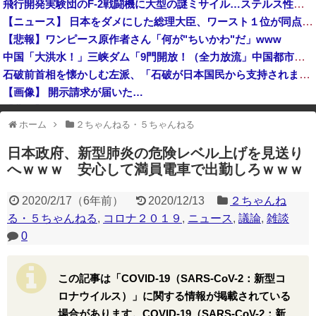
飛行開発実験団のF-2戦闘機に大型の謎ミサイル…ステルス性と射程1000kmを誇る「最新鋭の空母キラー」か？！
ファン付き作業着使用男性熱中症で死亡 スポーツドリンクやゼリー飲料持参も [8/8]
【ニュース】 日本をダメにした総理大臣、ワースト１位が同点でこの人ｗｗｗｗｗｗ
なぜプーチンはウクライナ侵攻をやめられないのか？！
【悲報】ワンピース原作者さん「何が"ちいかわ"だ」www
高市総理「物価上昇を上回る賃上げを日本に定着させる」国家公務員月給3.51％増へ 地方公務員も追随する見通し
中国「大洪水！」三峡ダム「9門開放！（全力放流」中国都市「三峡沿線の道路水没」中国政府「高速道路封鎖！」中国ダム「緊急放流に合わせて開門（土砂崩れ発生」→
石破前首相を懐かしむ左派、「石破が日本国民から支持されまくっていた」と主張してしまうも……
【画像】 開示請求が届いた…
【悲報】 中国、橋の欄干が強風一発で粉々に 鉄筋ゼロ 当局「接着剤でくっつけただけ」「正常で、品質問題はない」
ホーム
２ちゃんねる・５ちゃんねる
※アドブロック等の広告非表示プラグインやアドオンを利用している場合、
一部のコンテンツが表示されなくなったり、サイト全体のレイアウトが崩れ
日本政府、新型肺炎の危険レベル上げを見送り
たりする場合があります。
へｗｗｗ 安心して満員電車で出勤しろｗｗｗ
2020/2/17
（
6年前
）
2020/12/13
２ちゃんね
る・５ちゃんねる
,
コロナ２０１９
,
ニュース
,
議論
,
雑談
0
この記事は「COVID-19（SARS-CoV-2：新型コ
ロナウイルス）」に関する情報が掲載されている
場合があります。COVID-19（SARS-CoV-2：新