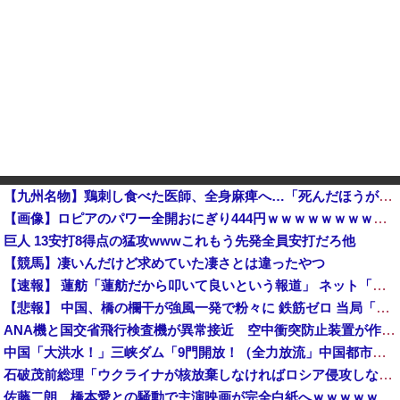
【九州名物】鶏刺し食べた医師、全身麻痺へ…「死んだほうが良かったと思っていた」
【画像】ロピアのパワー全開おにぎり444円ｗｗｗｗｗｗｗｗｗｗｗｗ
巨人 13安打8得点の猛攻wwwこれもう先発全員安打だろ他
【競馬】凄いんだけど求めていた凄さとは違ったやつ
【速報】 蓮舫「蓮舫だから叩いて良いという報道」 ネット「高市だから叩いて良いをやってるのがお前だろ」
【悲報】 中国、橋の欄干が強風一発で粉々に 鉄筋ゼロ 当局「接着剤でくっつけただけ」「正常で、品質問題はない」
ANA機と国交省飛行検査機が異常接近 空中衝突防止装置が作動も“ニアミス認定せず” 国交省判断
中国「大洪水！」三峡ダム「9門開放！（全力放流」中国都市「三峡沿線の道路水没」中国政府「高速道路封鎖！」中国ダム「緊急放流に合わせて開門（土砂崩れ発生」→
石破茂前総理「ウクライナが核放棄しなければロシア侵攻しなかった」！
佐藤二朗、橋本愛との騒動で主演映画が完全白紙へｗｗｗｗｗ