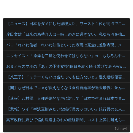
【ニュース】日本をダメにした総理大臣、ワースト１位が同点でこの人ｗｗｗｗｗｗ
岸田文雄「日米の為替介入は一時しのぎに過ぎない。私なら円を強くすることが出来る」
パヨ「れいわ信者、れいわ知能といった表現は完全に差別表現。メディアは放送禁止用語に指定するべき」
エッセイスト「原爆を二度と使わせてはならない」⇒「もちろん中国の核も非難する？」⇒「中国の核は綺麗な核！」
おまえらスマホの「あ」の予測変換1個目を続く限り繋げてみろwwwwwww
【八王子】「ミラーくらいは当たっても仕方ないと」過失運転傷害などの疑いで韓国籍の宋竜巳容疑者を再逮捕 男女6人負傷 警視庁
【闇】なぜ日本でコメが買えなくなり食料自給率が過去最低に並んだのか？
【速報】八村塁、人種差別的な声に対して「日本で生まれ日本で育ち日本語話す。誰に何を言われようが日本人、日本人であるプライドがある」
【悲報】ワイ「半沢直樹みたいな銀行員カッコいい」銀行員の友人「あんな奴居ねえよ」
高市政権に媚びて偏向報道まみれの産経新聞、コスト上昇に耐えられず東北6県撤退を発表
5chnavi