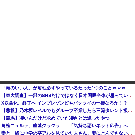
「頭のいい人」が毎朝必ずやっているたった1つのことｗｗｗｗｗ
【東大調査】一部のSNSだけではなく日本国民全体が思っていた「外国人受け入れ反対」大幅増20.7%↑56.3%
X収益化、終了へ インプレゾンビやパクツイの一掃なるか！？
【悲報】乃木坂レベルでもグループ卒業したら三流タレント扱いになる模様・・・他
【競馬】凄いんだけど求めていた凄さとは違ったやつ
角栓ニュルッ、歯茎グラグラ… 「気持ち悪いネット広告」への苦情が急増 [8/8]
妻と一緒に中学の卒アルを見ていた夫さん、妻にとんでもない秘密をバレて震える・・・