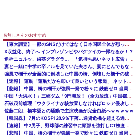
名無しさんのおすすめ
【東大調査】一部のSNSだけではなく日本国民全体が思っていた「外国人受け入れ反対」大幅増20.7%↑56.3%
X収益化、終了へ インプレゾンビやパクツイの一掃なるか！？
角栓ニュルッ、歯茎グラグラ… 「気持ち悪いネット広告」への苦情が急増 [8/8]
妻と一緒に中学の卒アルを見ていた夫さん、妻にとんでもない秘密をバレて震える・・・
強風で欄干が全面的に倒壊した中国の橋、倒壊した欄干の破片を調べると凄まじい事実が発覚して……
【速報】 蓮舫「蓮舫だから叩いて良いという報道」 ネット「高市だから叩いて良いをやってるのがお前だろ」
【悲報】 中国、橋の欄干が強風一発で粉々に 鉄筋ゼロ 当局「接着剤でくっつけただけ」「正常で、品質問題はない」
中国「大洪水！」三峡ダム「9門開放！（全力放流」中国都市「三峡沿線の道路水没」中国政府「高速道路封鎖！」中国ダム「緊急放流に合わせて開門（土砂崩れ発生」→
石破茂前総理「ウクライナが核放棄しなければロシア侵攻しなかった」！
佐藤二朗、橋本愛との騒動で主演映画が完全白紙へｗｗｗｗｗ
【韓国株】 7月のKOSPI 28.9％下落…通貨危機を超える過去最大の下げ幅
【速報】 中2男子、野球部の練習中に頭部を強打しCT検査→70代医師「問題ないです」→中学生死亡「他人のCT画像みてました」
【悲報】 中国、橋の欄干が強風一発で粉々に 鉄筋ゼロ 当局「接着剤でくっつけただけ」「正常で、品質問題はない」