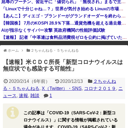
屈辱のプーチン、習近平に「値切られ」「無視され」まるで主従関係…ロシアが中国の属国になりつつある！
【悲報】今期覇権アニメ「ヤニねこ」、BPOで問題視されるｗｗｗｗｗ
「Linuxで十分じゃね…？」世界が気付き始める Linuxの市場シェアが初めて10%超える Windows窮地 | 個人用途ではゴミ
【あんこ】ディエゴ・ブランドーがグランドオーダーを終わらせるようです【FGO二部】 第１６４話
【韓国株】 7月のKOSPI 28.9％下落…通貨危機を超える過去最大の下げ幅
AIが指示なくサイバー攻撃 英政府機関の性能評価試験
【速報】 記者「中革連は食料品消費税ゼロを公約に掲げていたが？」→階猛氏「そ、それは財源確保という条件付き」
※アドブロック等の広告非表示プラグインやアドオンを利用している場合、
ホーム
２ちゃんねる・５ちゃんねる
一部のコンテンツが表示されなくなったり、サイト全体のレイアウトが崩れ
たりする場合があります。
【速報】米ＣＤＣ所長「新型コロナウイルスは
無症状でも感染する可能性」
2020/2/14
（
6年前
）
2020/12/13
２ちゃんね
る・５ちゃんねる
,
X（Twitter）・SNS
,
コロナ２０１９
,
ニ
ュース
,
速報
,
雑談
1
この記事は「COVID-19（SARS-CoV-2：新型コ
ロナウイルス）」に関する情報が掲載されている
場合があります。COVID-19（SARS-CoV-2：新