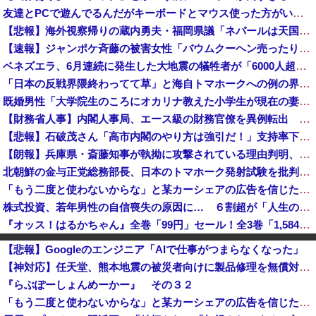
友達とPCで遊んでるんだがキーボードとマウス使った方がいいゲームでも頑なにパッド使いたがる
【悲報】海外視察帰りの蔵内勇夫・福岡県議「ネパールは天国だった！」あまりの能天気発言で大炎上 → ｗｗｗｗｗｗｗｗｗｗｗｗｗｗ
【速報】ジャンポケ斉藤の被害女性「バウムクーヘン売ったりTikTokライブしててムカついたから示談しなかった」
ベネズエラ、6月連続に発生した大地震の犠牲者が「6000人超」に
「日本の反戦界隈終わってて草」と海自トマホークへの例の界隈の反応が話題に、今になって存在に気付いてしまった結果……
既婚男性「大学院生のころにオカリナ教えた小学生が現在の妻ですね」→ネット大荒れｗｗｗｗ
【財務省人事】内閣人事局、エース級の財務官僚を異例転出 官邸幹部「協力的でなかった」※岸田首相（当時）の秘書官などを歴任 、岸田首相の後輩
【悲報】石破茂さん「高市内閣のやり方は強引だ！」支持率下落の理由を指摘 → ﾈｯﾄ「お前が言うな」「鳥取県だけ減税無しで！」 ｗｗｗｗｗｗｗｗｗ...
【朗報】兵庫県・斎藤知事が執拗に攻撃されている理由判明、県民も知らなかった「多額の費用が発生する状況」を一斉排除
北朝鮮の金与正党総務部長、日本のトマホーク発射試験を批判…「軍事的選択肢」警告！
「もう二度と使わないからな」と某カーシェアの広告を信じた人が絶叫、船が遅れたからバスが無くなって困ってたりこの看板が…
株式投資、若年男性の自信喪失の原因に… ６割超が「人生の敗者」自認か
『オッス！はるかちゃん』全巻「99円」セール！全3巻「1,584円」→「297円」！男だらけの応援団とムチムチ娘のお色気コメディ！『バクくん』も...
日本の防衛白書「韓国は重要な隣国」だと3年連続で位置づけ…韓国メディア！
【悲報】Googleのエンジニア「AIで仕事がつまらなくなった」
熊本･八代港で自衛隊の「病院船」が医療提供開始、診察と薬剤処方…被災者向け大浴場も！
【神対応】任天堂、熊本地震の被災者向けに製品修理を無償対応へ！さらに義援金5000万円を寄付！！
UEFAとFIFAの争いが完全に泥沼化した模様、UEFA側の逆転敗北すらあり得るような情勢に……
『らぶぽーしょんめーかー』 その３２
中国SNS なぜフランス人はこれほど日本が好きなのか? 投稿では「中国人も日本が好き」「普通の人は…」[8/6]
「もう二度と使わないからな」と某カーシェアの広告を信じた人が絶叫、船が遅れたからバスが無くなって困ってたりこの看板が…
【ニュース】 台風13号、迷走・・・