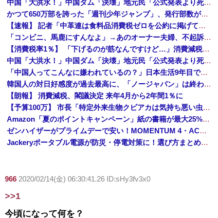
中国「大洪水！」中国ダム「決壊」地元民「公式発表より死者多い！」中国政府「住民拘束！（安否不明」中国当局「救助隊動画も削除」台風13号「三峡ダム接近中」→
かつて650万部を誇った「週刊少年ジャンプ」、発行部数が初の100万部割れ
【速報】 記者「中革連は食料品消費税ゼロを公約に掲げていたが？」→階猛氏「そ、それは財源確保という条件付き」
「コンビニ、馬鹿にすんなよ」→あのオーナー夫婦、不起訴ｗｗｗｗｗｗｗｗｗ
【消費税率1％】 「下げるのが筋なんですけど…」消費減税で値下がりする分と同じだけ商品を値上げして店頭価格を変えない店も
中国「大洪水！」中国ダム「決壊」地元民「公式発表より死者多い！」中国政府「住民拘束！（安否不明」中国当局「救助隊動画も削除」台風13号「三峡ダム接近中」→
「中国人ってこんなに嫌われているの？」日本生活9年目で明かす本心！
韓国人の対日好感度が過去最高に、「ノージャパン」は終わった？＝ネット「中国より100倍いい」
【朗報】 消費減税、閣議決定 来年4月から2年間1％に
【予算100万】 市長「特定外来生物クビアカは気持ち悪い虫だしそんな需要ないと思う」1匹300円相当の報奨金→初日に42万取られ焦り
Amazon「夏のポイントキャンペーン」紙の書籍が最大25%ポイント還元 対象と条件を整理（2026年7月）
ゼンハイザーがプライムデーで安い！MOMENTUM 4・ACCENTUMなど対象モデルまとめ！
Jackeryポータブル電源が防災・停電対策に！選び方まとめ【プライムデー最終日】
966
2020/02/14(金) 06:30:41.26 ID:sHy3fv3x0
>>1
今頃になって何を？