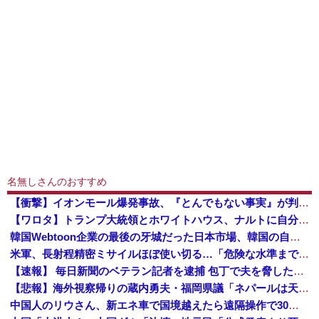
名無しさんのおすすめ
【衝撃】イオンモール爆発事故、『とんでもない事実』が判明してしまう・・・・・・
【ワロタ】トランプ大統領とホワイトハウス、ナルトに自分の顔を合成して投稿 日本政府が苦言「公的機関であっても許諾が必要」
韓国Webtoon企業の最後の牙城だった日本市場、韓国の自慢の種だった某アプリが遂に……
米軍、長射程精密ミサイルほぼ使い切る…「危険な水準まで減少」と軍高官が警告！
【速報】 毎日新聞のベテラン記者を逮捕 包丁で夫を脅した容疑
【悲報】海外視察帰りの蔵内勇夫・福岡県議「ネパールは天国だった！」あまりの能天気発言で大炎上 → ｗｗｗｗｗｗｗｗｗｗｗｗｗｗ
中国人のリウさん、新エネ車で国境越えたら遠隔操作で30時間ロックされる！