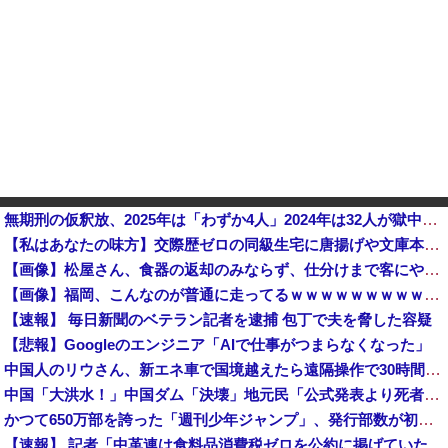
無期刑の仮釈放、2025年は「わずか4人」2024年は32人が獄中死…「終身刑化」の傾向続く
【私はあなたの味方】交際歴ゼロの同級生宅に唐揚げや文庫本を20回以上届けた24歳女を逮捕他
【画像】松屋さん、食器の返却のみならず、仕分けまで客にやらせてしまうｗｗｗｗｗｗ
【画像】福岡、こんなのが普通に走ってるｗｗｗｗｗｗｗｗｗｗｗｗｗｗｗｗ
【速報】 毎日新聞のベテラン記者を逮捕 包丁で夫を脅した容疑
【悲報】Googleのエンジニア「AIで仕事がつまらなくなった」
中国人のリウさん、新エネ車で国境越えたら遠隔操作で30時間ロックされる！
中国「大洪水！」中国ダム「決壊」地元民「公式発表より死者多い！」中国政府「住民拘束！（安否不明」中国当局「救助隊動画も削除」台風13号「三峡ダム接近中」→
かつて650万部を誇った「週刊少年ジャンプ」、発行部数が初の100万部割れ
【速報】 記者「中革連は食料品消費税ゼロを公約に掲げていたが？」→階猛氏「そ、それは財源確保という条件付き」