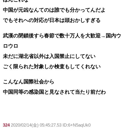
中国が元凶なんてのは誰でも分かってんだよ
でもそれへの対応が日本は頭おかしすぎる
武漢の閉鎖後すら春節で数十万人を大歓迎→国内ウ
ロウロ
未だに湖北省以外は入国禁止にしてない
ごく限られた対象しか検査もしてくれない
こんなん国際社会から
中国同等の感染国と見なされて当たり前だわ
324
2020/02/14(金) 05:45:27.53 ID:6+N5aqUk0