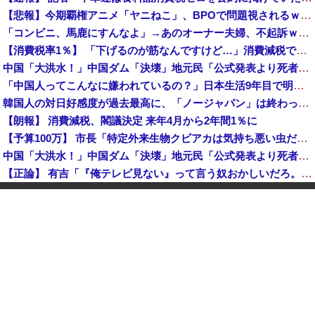
【悲報】今期覇権アニメ「ヤニねこ」、BPOで問題視されるｗｗｗｗｗ
「コンビニ、馬鹿にすんなよ」→あのオーナー夫婦、不起訴ｗｗｗｗｗｗｗｗｗ
【消費税率1％】 「下げるのが筋なんですけど…」消費減税で値下がりする分と同じだけ商品を値上げして店頭価格を変えない店も
中国「大洪水！」中国ダム「決壊」地元民「公式発表より死者多い！」中国政府「住民拘束！（安否不明」中国当局「救助隊動画も削除」台風13号「三峡ダム接近中」→
「中国人ってこんなに嫌われているの？」日本生活9年目で明かす本心！
韓国人の対日好感度が過去最高に、「ノージャパン」は終わった？＝ネット「中国より100倍いい」
【朗報】 消費減税、閣議決定 来年4月から2年間1％に
【予算100万】 市長「特定外来生物クビアカは気持ち悪い虫だしそんな需要ないと思う」1匹300円相当の報奨金→初日に42万取られ焦り
中国「大洪水！」中国ダム「決壊」地元民「公式発表より死者多い！」中国政府「住民拘束！（安否不明」中国当局「救助隊動画も削除」台風13号「三峡ダム接近中」→
【正論】 有吉「『俺テレビ見ない』って言う奴おかしいだろ。団子屋で『団子食べない』って言うか？」
世界初の超伝導量子熱機関…燃料もピストンもない量子エンジンが回った！
【株式投資】 韓国で「真夏の世の夢」崩壊、若者中心に多くの人が「人生オワタ」―中国メディア
【動画】 石破「公約を果たすというが、減税しますは公約ではない。検討を加速するというのが公約だ」
中国人に聞いた「一番悪いと思う国は？」 →1位中国
【朗報】 消費減税、閣議決定 来年4月から2年間1％に
グリーンコーラとかいうやつ飲んだ？