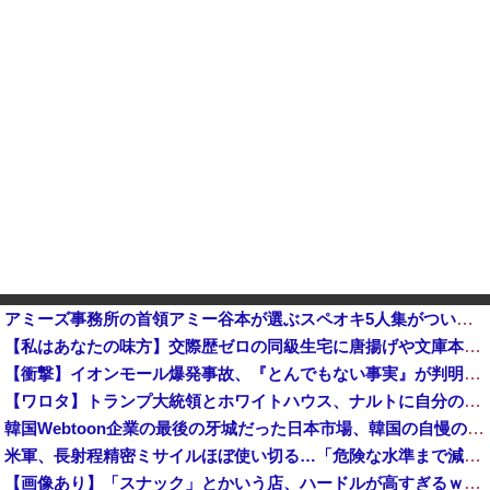
アミーズ事務所の首領アミー谷本が選ぶスペオキ5人集がついに決定してしまう
【私はあなたの味方】交際歴ゼロの同級生宅に唐揚げや文庫本を20回以上届けた24歳女を逮捕他
【衝撃】イオンモール爆発事故、『とんでもない事実』が判明してしまう・・・・・・
【ワロタ】トランプ大統領とホワイトハウス、ナルトに自分の顔を合成して投稿 日本政府が苦言「公的機関であっても許諾が必要」
韓国Webtoon企業の最後の牙城だった日本市場、韓国の自慢の種だった某アプリが遂に……
米軍、長射程精密ミサイルほぼ使い切る…「危険な水準まで減少」と軍高官が警告！
【画像あり】「スナック」とかいう店、ハードルが高すぎるｗｗｗｗｗｗｗ