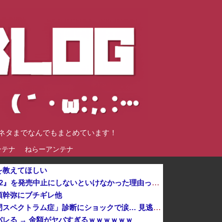
談ネタまでなんでもまとめています！
ンテナ
ねらーアンテナ
を教えてほしい
【謎】『ダーク路線のドラクエ12』を発売中止にしないといけなかった理由ってガチでなに？とりあえすだせばいいやん
須幹弥にブチギレ他
【悲報】倉持由香、息子の「自閉スペクトラム症」診断にショックで涙… 見逃していた乳幼児期のサインとは？
レる → 金額がヤバすぎるｗｗｗｗｗｗ