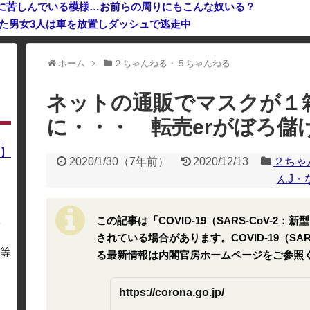
に苦しんでいる模様…お前らの周りにもこんな奴いる？
いた男女3人は車を放置しダッシュで逃走中
ホーム
２ちゃんねる・５ちゃんねる
利用している場合、一部のコンテンツが表示されなくなったり、サイト全体
ネットの通販でマスクが１
に・・・ 転売erがぼろ儲
】
】
2020/1/30
（
7年前
）
2020/12/13
２ちゃ
んJ・
この記事は「COVID-19（SARS-CoV-
を
・
されている場合があります。COVID-19（SA
等
る最新情報は内閣官房ホームページをご参照
https://corona.go.jp/