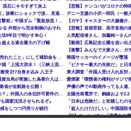
、流石にキモすぎて炎上
【悲報】倉持由香、息子の「自閉スペクトラム症」診断にショックで涙… 見逃していた乳幼児期のサインとは？
中国「大洪水！」三峡ダム「大雨で増水（台風直撃前」中国ダム「緊急放流！」中国鉄道「列車が走行中に流される」中国避難所「支援物資は有料です」謎の勢力「え」→
つかる 外部から完全制御のおそれ
生活9年目で明かす本心！
危機を超える過去最大の下げ幅
【動画】広島記念公園を追い出
【衝撃】みんなで大家さん、ガ
中国、止められないEV製造 売れず在庫山積み「売れたこと」にして補助金を騙し取る事案を思いつきが横行
韓国サッカーのイメージが墜落
中国「台風接近！」台風13号「三峡直撃予測」中国「上流大洪水！（三峡上流」中国都市「8/5の映像（動画」三峡ダム「緊急放流（決壊危機」中国「下流大水害（震え声」→
衝突 計7台巻き込み 八王子
東大調査「外国人受け入れ反対」大
岸田文雄元首相「円安を阻止するために日米の通貨当局が実施した為替介入は一時しのぎに過ぎない」
防衛省が全航路を公開！
声優の声でAI動画作ってる人達
「あきれてモノが言えない」「国を維持できるの？」外国人の永住許可要件の厳格化で在日中国人の本音は？
でも国家沈没させられるぞ』
入警戒をしつつ円売りが続行
ｗｗ
インドネシア「高速鉄道！」中国「大赤字！」インドネシア「運営会社の株式購入！（負債対策」中国「はい（巨額負債」インドネシア「700km延伸計画！（実質中止」→
た