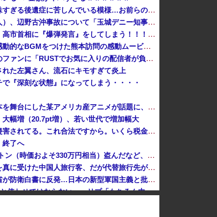
【悲報】ケンコバがコロナの特殊すぎる後遺症に苦しんでいる模様…お前らの周りにもこんな奴いる？
デニー支援の小沢一郎氏（一般人）、辺野古沖事故について「玉城デニー知事の責任ではないが、不幸な出来事を悪宣伝に利用する人がいる」
【ガチ】キャスターの大越健介、高市首相に『爆弾発言』をしてしまう！！！！！
【悲報】首相官邸、高市首相の感動的なBGMをつけた熊本訪問の感動ムービーを投稿
人気配信者さん、加藤純一さんのファンに「RUSTでお気に入りの配信者が負けて嫌だよな？空気読めってなるよな？その結果がVCR。お前らVCR向いて...
された左翼さん、流石にキモすぎて炎上
チで『深刻な状態』になってしまう・・・・
「ピクサー最大の失敗だ」と日本を舞台にした某アメリカ産アニメが話題に、日本と韓国の両方に失礼すぎるわ……
幅増（20.7pt増）、若い世代で増加幅大
愛煙家「喫煙者の権利がマジで侵害されてる。これ合法ですから。いくら税金を我々が払ってるんだと。副流煙もクソもあるのかな」
、終了へ
太陽光発電所で、銅線およそ2.2トン（時価およそ330万円相当）盗んだなど、ベトナム国籍（無職）２人逮捕、盗まれた銅線の半分はすでに売却 富山で...
「日本は危険だ」と吹聴したのを真に受けた中国人旅行客、だが代替旅行先が日本ほど安全ではなかった結果……
「盗人たけだけしい」中国国防省が防衛白書に反発…日本の新型軍国主義と批判！
【P】エッセイスト「原爆を二度と使わせてはならない」→リプ「もちろん中国の核も非難する？」→即ブロック
クレーンゲームの景品で乳酸菌飲料をゲット、だが飲んでみると妙に酸っぱくて体調が悪化してしまい……
オンライン会見に顔を出さず出席した男性、他の職員に促され顔を出してみた結果ｗｗｗｗｗ