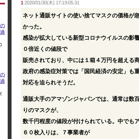
1
2020/01/30(木) 17:19:05.31
ネット通販サイトの使い捨てマスクの価格が
の
かった。
過
感染が拡大している新型コロナウイルスの影
0
０倍近くの値段で
販売されており、中には１箱４万円を超える
政府の感染症対策では「国民経済の安定」も
の
過
対応を迫られそうだ。
家
通販大手のアマゾンジャパンでは、通常は数
りのマスクが、
数千円程度の値段が付けられている。中でも
６０枚入りは、７事業者が