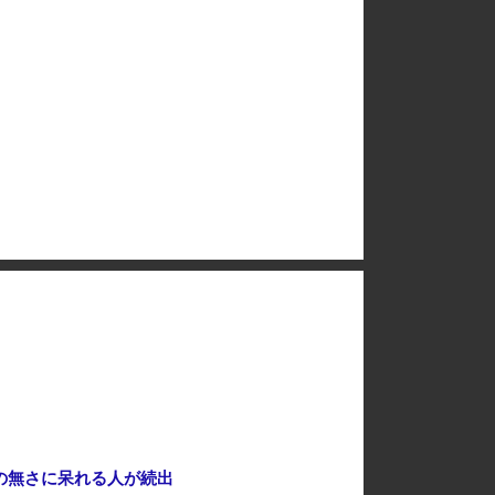
突 人工物で過去最大級 [8/7]
経済崩壊の中国・広東省の工場にて経営者が従業員に半年以上給料未払いした挙句高飛び。工場は空っぽに
「あのヤフコメ民すらドン引きしてて草」と某事件の衝撃的な公判が話題に、なんか変な力が働いてんのかってくらい……
放棄しなければロシア侵攻しなかった」！
岸田文雄元首相「円安を阻止するために日米の通貨当局が実施した為替介入は一時しのぎに過ぎない」
の無さに呆れる人が続出