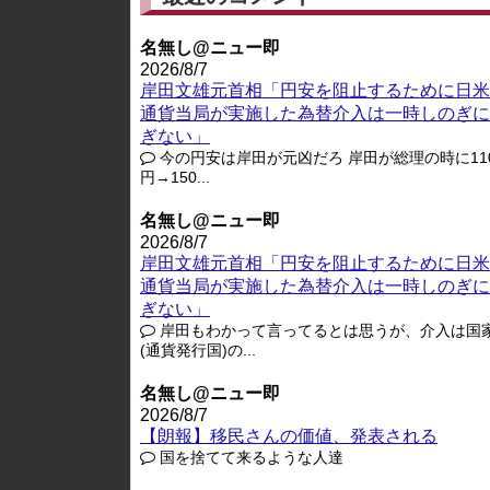
名無し@ニュー即
2026/8/7
岸田文雄元首相「円安を阻止するために日米
通貨当局が実施した為替介入は一時しのぎに
ぎない」
今の円安は岸田が元凶だろ 岸田が総理の時に11
円→150...
名無し@ニュー即
2026/8/7
岸田文雄元首相「円安を阻止するために日米
通貨当局が実施した為替介入は一時しのぎに
ぎない」
岸田もわかって言ってるとは思うが、介入は国
(通貨発行国)の...
名無し@ニュー即
2026/8/7
【朗報】移民さんの価値、発表される
国を捨てて来るような人達