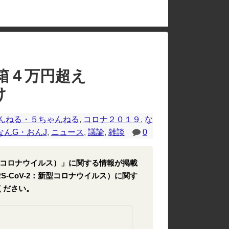
のレイアウトが崩れたりする場合があります。
箱４万円超え
け
んねる・５ちゃんねる
,
コロナ２０１９
,
な
なんG・おんJ
,
ニュース
,
議論
,
雑談
0
2：新型コロナウイルス）」に関する情報が掲載
RS-CoV-2：新型コロナウイルス）に関す
ください。