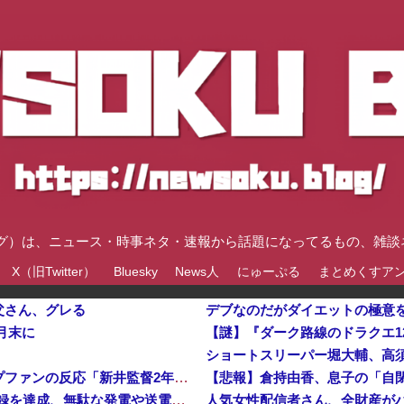
速ブログ）は、ニュース・時事ネタ・速報から話題になってるもの、雑
X（旧Twitter）
Bluesky
News人
にゅーぷる
まとめくすア
父さん、グレる
デブなのだがダイエットの極意
月末に
ショートスリーパー堀大輔、高
『広島燃ゆ』と『ヤクルト燃ゆ』を比較←カープファンの反応「新井監督2年目と似ている」他
日産e-power、無給油で1980km走行しギネス記録を達成、無駄な発電や送電ロスなくEVよりエコを証明
人気女性配信者さん、全財産がバ