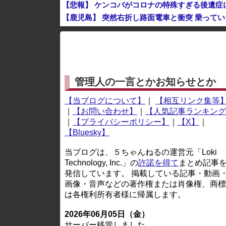
【悲報】 ケンコバがコロナの特殊すぎる後遺症
【鹿児島】 突然右折し路面電車と衝突 乗って
グリーンコーラとかいうやつ飲んだ？
※アドブロック等の広告非表示プラグインやアドオンを
管理人の一言とかお知らせとか
【当ブログについて】
｜
【相互リンク集等
｜
【お問い合わせ】
｜
【人気記事ランキング
｜
【プライバシーポリシー】
｜
【X】
｜
【Bluesky】
当ブログは、５ちゃんねるの運営元「Loki
Technology, Inc.」の
許諾を得て
まとめ記事
発信しています。 掲載している記事・動画
画像・音声などの著作権または肖像権、商標
は各権利所有者様に帰属します。
2026年06月05日（金）
サーバー移管しました。