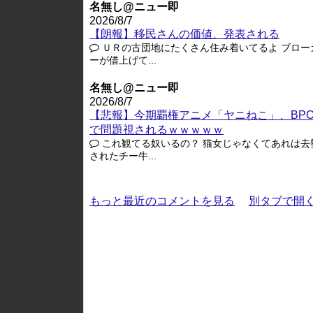
名無し@ニュー即
2026/8/7
【朗報】移民さんの価値、発表される
ＵＲの古団地にたくさん住み着いてるよ ブロー
ーが借上げて...
名無し@ニュー即
2026/8/7
【悲報】今期覇権アニメ「ヤニねこ」、BP
で問題視されるｗｗｗｗｗ
これ観てる奴いるの？ 猫女じゃなくてあれは去
されたチー牛...
もっと最近のコメントを見る
別タブで開