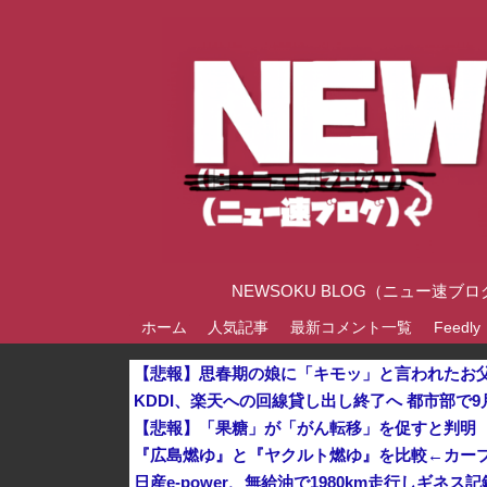
NEWSOKU BLOG（ニュー
ホーム
人気記事
最新コメント一覧
Feedly
【悲報】思春期の娘に「キモッ」と言われたお
KDDI、楽天への回線貸し出し終了へ 都市部で9
【悲報】「果糖」が「がん転移」を促すと判明