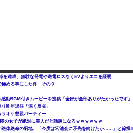
【速報】 高市政権、エース級の財務官僚・一松旬氏を左遷「彼は協力的でなかった」財務省の言いなりではないことが判明
スペースXのロケット残骸、月に衝
中国製ルーター20機種にバックドア 外部から完全制御できる機能が仕込まれていた
石破茂前総理「ウクライナが核
ネス記録を達成、無駄な発電や送電ロスなくEVよりエコを証明
で極める事にした件 その９
の感動BGM付きムービーを投稿「全部が全部ありがたかったです」
巡り昨年退任「深く反省」
カラオケ懇親パーティー
ん、隣の女子が絶対に美人だと話題になるｗｗｗｗｗｗ
が絶体絶命の窮地、「今度は宏池会に矛先を向けたか……」と節操