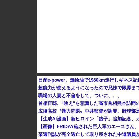
日産e-power、無給油で1980km走行しギ
超能力が使えるようになったので兄妹で限界ま
職場の人妻と不倫をして、ついに、、、
首相官邸、"映え"を意識した高市首相熊本訪問
広陵高校〝暴力問題〟中井監督が謝罪。野球部
【生成AI漫画】新ヒロイン「銭子」追加記念、
【画像】FRIDAY砲された巨人軍のエースさ
某週刊誌が完全逃亡して取り残された中道議員