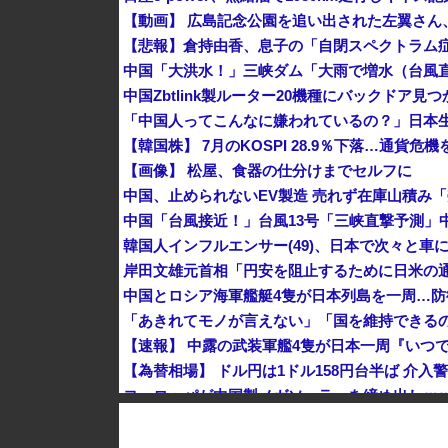
【動画】 広島記念公園を追い出された左翼さん
中国Zbtlink製ルーター20機種にバックドア見
「中国人ってこんなに嫌われているの？」日本
【韓国株】 7月のKOSPI 28.9％下落…通貨
【画像】 松屋、食器の仕分けまでセルフに
韓国人インフルエンサー(49)、日本で次々と車に
中国とロシア海軍艦艇4隻が日本列島を一周…
【速報】 中露の武装軍艦4隻が日本一周『いつ
【為替相場】 ドル円は1ドル158円台半ば 介
ヨーロッパが中国製メガソーラーを締め出しｗ
クビになったバイト先の店長のインスタ見つけ