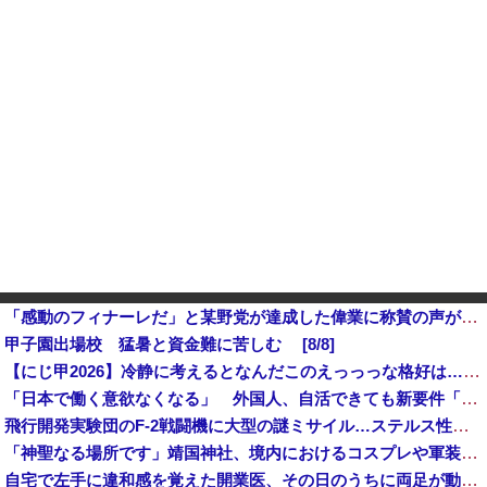
「感動のフィナーレだ」と某野党が達成した偉業に称賛の声が殺到、なんかヒーロー番組の最終回を見ているような気分に……
甲子園出場校 猛暑と資金難に苦しむ [8/8]
【にじ甲2026】冷静に考えるとなんだこのえっっっな格好は…？他
「日本で働く意欲なくなる」 外国人、自活できても新要件「届かない」…永住許可厳格化で「日本離れ」か
飛行開発実験団のF-2戦闘機に大型の謎ミサイル…ステルス性と射程1000kmを誇る「最新鋭の空母キラー」か？！
「神聖なる場所です」靖国神社、境内におけるコスプレや軍装の禁止を発表
自宅で左手に違和感を覚えた開業医、その日のうちに両足が動かなくなり入院すると……