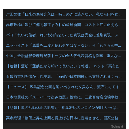
岸田文雄「日米の為替介入は一時しのぎに過ぎない。私なら円を強くすることが出来る」
高市政権に媚びて偏向報道まみれの産経新聞、コスト上昇に耐えられず東北6県撤退を発表
パヨ「れいわ信者、れいわ知能といった表現は完全に差別表現。メディアは放送禁止用語に指定するべき」
エッセイスト「原爆を二度と使わせてはならない」⇒「もちろん中国の核も非難する？」⇒「中国の核は綺麗な核！」
中国、金融監督管理総局前トップの全人代代表資格を剥奪…重大な規律違反で！
【速報】蓮舫「蓮舫だから叩いて良いという報道」 ネット「高市だから叩いて良いをやってるのがお前だろ」
石破前首相を懐かしむ左派、「石破が日本国民から支持されまくっていた」と主張してしまうも……
【ニュース】 広島記念公園を追い出された左翼さん、流石にキモすぎて炎上
日本地震後の「スーパーで盗み放題」投稿に、三豊百貨店崩壊事故の「悪魔の笑み」思い出すという韓国ネットユーザー
【悲報】嵐の活動休止の影響か…相葉雅紀のレコメンが9月いっぱいで終了へ
高市総理「物価上昇を上回る賃上げを日本に定着させる」国家公務員月給3.51％増へ 地方公務員も追随する見通し
5chnavi