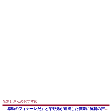
名無しさんのおすすめ
「感動のフィナーレだ」と某野党が達成した偉業に称賛の声が殺到、なんかヒーロー番組の最終回を見ているような気分に……