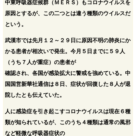
中東呼吸器症候群（ＭＥＲＳ）もコロナウイルスを
原因とするが、この二つとは違う種類のウイルスだ
という。
武漢市では先月１２～２９日に原因不明の肺炎にか
かる患者が相次いで発生。今月５日までに５９人
（うち７人が重症）の患者が
確認され、各国が感染拡大に警戒を強めている。中
国国営新華社通信は８日、症状が回復した８人が退
院したとも伝えていた。
人に感染症を引き起こすコロナウイルスは現在６種
類が知られているが、このうち４種類は通常の風邪
など軽微な呼吸器症状の