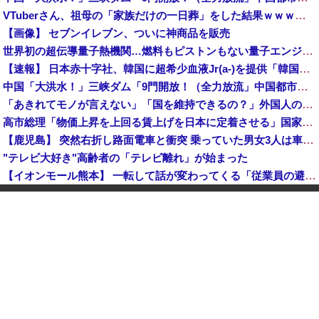
VTuberさん、祖母の「家族だけの一日葬」をした結果ｗｗｗｗｗｗｗ
【画像】 セブンイレブン、ついに神商品を販売
世界初の超伝導量子熱機関…燃料もピストンもない量子エンジンが回った！
【速報】 日本赤十字社、韓国に超希少血液Jr(a-)を提供「韓国内では適合する血液を確保できなかった」※今回で4回目
中国「大洪水！」三峡ダム「9門開放！（全力放流」中国都市「三峡沿線の道路水没」中国政府「高速道路封鎖！」中国ダム「緊急放流に合わせて開門（土砂崩れ発生」→
「あきれてモノが言えない」「国を維持できるの？」外国人の永住許可要件の厳格化で在日中国人の本音は？
高市総理「物価上昇を上回る賃上げを日本に定着させる」国家公務員月給3.51％増へ 地方公務員も追随する見通し
【鹿児島】 突然右折し路面電車と衝突 乗っていた男女3人は車を放置しダッシュで逃走中
"テレビ大好き"高齢者の「テレビ離れ」が始まった
【イオンモール熊本】 一転して話が変わってくる「従業員の避難誘導の証言が複数」イオン側が社内規定に抵触していた疑い
1944年7月、グアム島に上陸作戦を展開する米海兵隊を空撮！
【画像】 農家ワイが作ったタマネギ、お前らの想像する1.5倍はデカいぞ
韓国サッカーのイメージが墜落
【衝撃】 中国製ルーター20機種にバックドア発見！ ネットに繋ぐだけで35秒ごとに中国のサーバーと通信
中国「大洪水！」中国ダム「決壊」地元民「公式発表より死者多い！」中国政府「住民拘束！（安否不明」中国当局「救助隊動画も削除」台風13号「三峡ダム接近中」→
中国人のリウさん、新エネ車で国境越えたら遠隔操作で30時間ロックされる！