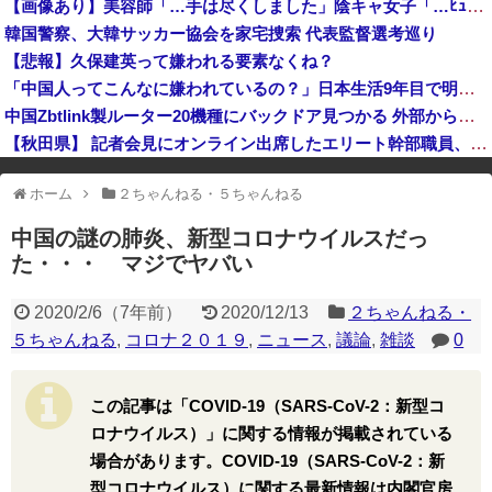
【画像あり】美容師「…手は尽くしました」陰キャ女子「…ﾋｭｯ」→結果・・・
【悲報】熊本の被災地、『異常事態』が発生してしまう！！！！！！！！
韓国警察、大韓サッカー協会を家宅捜索 代表監督選考巡り
高市総理「物価上昇を上回る賃上げを日本に定着させる」国家公務員月給3.51％増へ 地方公務員も追随する見通し
【悲報】久保建英って嫌われる要素なくね？
「中国人ってこんなに嫌われているの？」日本生活9年目で明かす本心！
中国Zbtlink製ルーター20機種にバックドア見つかる 外部から完全制御のおそれ
【秋田県】 記者会見にオンライン出席したエリート幹部職員、バスローブ姿でタバコを吸いながら説明 県が聞き取りへ
※アドブロック等の広告非表示プラグインやアドオンを利用している場合、
ホーム
２ちゃんねる・５ちゃんねる
一部のコンテンツが表示されなくなったり、サイト全体のレイアウトが崩れ
たりする場合があります。
中国の謎の肺炎、新型コロナウイルスだっ
た・・・ マジでヤバい
2020/2/6
（
7年前
）
2020/12/13
２ちゃんねる・
５ちゃんねる
,
コロナ２０１９
,
ニュース
,
議論
,
雑談
0
この記事は「COVID-19（SARS-CoV-2：新型コ
ロナウイルス）」に関する情報が掲載されている
場合があります。COVID-19（SARS-CoV-2：新
型コロナウイルス）に関する最新情報は内閣官房