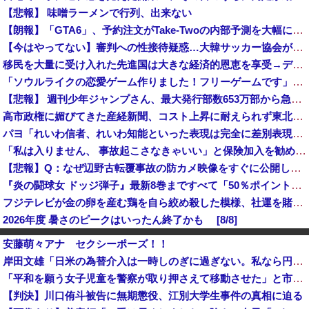
【悲報】 味噌ラーメンで行列、出来ない
【朗報】「GTA6」、予約注文がTake-Twoの内部予測を大幅に上回る
【今はやってない】審判への性接待疑惑…大韓サッカー協会が声明「現在は一切発生していない」
移民を大量に受け入れた先進国は大きな経済的恩恵を享受→データでもはっきり日本一人負け示される [8/8]
「ソウルライクの恋愛ゲーム作りました！フリーゲームです」→女の子と会話して「弱攻撃」「強攻撃」「パリィ」「ローリング」を選ぶガチでダークソウルな...
【悲報】 週刊少年ジャンプさん、最大発行部数653万部から急降下でついに100万部を割ってしまうwwwwww
高市政権に媚びてきた産経新聞、コスト上昇に耐えられず東北6県撤退を発表
パヨ「れいわ信者、れいわ知能といった表現は完全に差別表現。メディアは放送禁止用語に指定するべき」
「私は入りません、 事故起こさなきゃいい」と保険加入を勧められた推し活民が反発、保険代が勿体無いし事故起こしたとして……
【悲報】Q：なぜ辺野古転覆事故の防カメ映像をすぐに公開しなかったのか？ → 玉城デニー知事の衝撃の回答がコチラ → ｗｗｗｗｗｗｗｗｗｗｗｗｗｗ...
『炎の闘球女 ドッジ弾子』最新8巻まですべて「50％ポイント還元」セール！3,505円分返ってくる！先月発売の新刊も対象！アニメ放送中！名前が下...
フジテレビが金の卵を産む鶏を自ら絞め殺した模様、社運を賭けたドル箱コンテンツが御蔵入りになってしまい……
2026年度 暑さのピークはいったん終了かも [8/8]
【は？】極左団体さん「原爆ドーム前を明け渡せば核戦争が始まる！」→ 観衆のマジレスが鋭すぎるとネットで話題に → ｗｗｗｗｗｗｗｗｗｗｗｗ
安藤萌々アナ セクシーポーズ！！
高市首相靖国参拝「適切に判断」 官房長官
岸田文雄「日米の為替介入は一時しのぎに過ぎない。私なら円を強くすることが出来る」
国連事務総長「お金がありません。このままでは国連が完全崩壊します。助けて下さい」
「平和を願う女子児童を警察が取り押さえて移動させた」と市民団体が告発、「児童……どこ？」とガチで困惑する人が続出
【速報】中2男子、野球部の練習中に頭部を強打しCT検査→70代医師「問題ないです」→中学生死亡「他人のCT画像みてました」
【判決】川口侑斗被告に無期懲役、江別大学生事件の真相に迫る
日本人はBYDの軽EV「ラッコ」をどう見ているのか？…中国メディア！