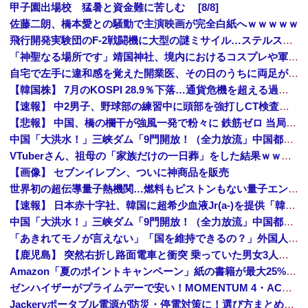
甲子園出場校 猛暑と資金難に苦しむ [8/8]
佐藤二朗、橋本愛との騒動で主演映画が完全白紙へｗｗｗｗｗ
飛行開発実験団のF-2戦闘機に大型の謎ミサイル…ステルス性と射程1000kmを誇る「最新鋭の空母キラー」か？！
「神聖なる場所です」靖国神社、境内におけるコスプレや軍装の禁止を発表
自宅で左手に違和感を覚えた開業医、その日のうちに両足が動かなくなり入院すると……
【韓国株】 7月のKOSPI 28.9％下落…通貨危機を超える過去最大の下げ幅
【速報】 中2男子、野球部の練習中に頭部を強打しCT検査→70代医師「問題ないです」→中学生死亡「他人のCT画像みてました」
【悲報】 中国、橋の欄干が強風一発で粉々に 鉄筋ゼロ 当局「接着剤でくっつけただけ」「正常で、品質問題はない」
中国「大洪水！」三峡ダム「9門開放！（全力放流」中国都市「三峡沿線の道路水没」中国政府「高速道路封鎖！」中国ダム「緊急放流に合わせて開門（土砂崩れ発生」→
VTuberさん、祖母の「家族だけの一日葬」をした結果ｗｗｗｗｗｗｗ
【画像】 セブンイレブン、ついに神商品を販売
世界初の超伝導量子熱機関…燃料もピストンもない量子エンジンが回った！
【速報】 日本赤十字社、韓国に超希少血液Jr(a-)を提供「韓国内では適合する血液を確保できなかった」※今回で4回目
中国「大洪水！」三峡ダム「9門開放！（全力放流」中国都市「三峡沿線の道路水没」中国政府「高速道路封鎖！」中国ダム「緊急放流に合わせて開門（土砂崩れ発生」→
「あきれてモノが言えない」「国を維持できるの？」外国人の永住許可要件の厳格化で在日中国人の本音は？
【鹿児島】 突然右折し路面電車と衝突 乗っていた男女3人は車を放置しダッシュで逃走中
Amazon「夏のポイントキャンペーン」紙の書籍が最大25%ポイント還元 対象と条件を整理（2026年7月）
ゼンハイザーがプライムデーで安い！MOMENTUM 4・ACCENTUMなど対象モデルまとめ！
Jackeryポータブル電源が防災・停電対策に！選び方まとめ【プライムデー最終日】