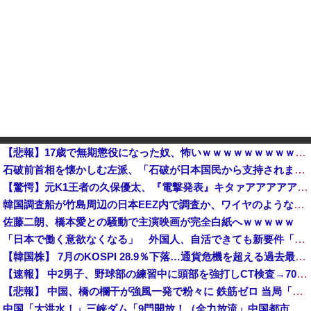
【悲報】17歳で無期懲役になった奴、怖いｗｗｗｗｗｗｗｗｗｗｗｗｗｗｗｗｗｗｗｗｗｗｗｗ
石破前首相を懐かしむ左派、「石破が日本国民から支持されまくっていた」と主張してしまうも……
【驚愕】元K1王者の久保優太、『電撃発表』キタァアアアアアーーーーーー！！
韓国調査船が竹島周辺の日本EEZ内で調査か、ワイヤのようなもの海中に投入…外務省が抗議！他
佐藤二朗、橋本愛との騒動で主演映画が完全白紙へｗｗｗｗｗ
「日本で働く意欲なくなる」 外国人、自活できても新要件「届かない」…永住許可厳格化で「日本離れ」か
【韓国株】 7月のKOSPI 28.9％下落…通貨危機を超える過去最大の下げ幅
【速報】 中2男子、野球部の練習中に頭部を強打しCT検査→70代医師「問題ないです」→中学生死亡「他人のCT画像みてました」
【悲報】 中国、橋の欄干が強風一発で粉々に 鉄筋ゼロ 当局「接着剤でくっつけただけ」「正常で、品質問題はない」
中国「大洪水！」三峡ダム「9門開放！（全力放流」中国都市「三峡沿線の道路水没」中国政府「高速道路封鎖！」中国ダム「緊急放流に合わせて開門（土砂崩れ発生」→